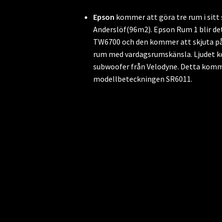
E
pson
kommer att göra tre rum i sitt
Anderslöf(96m2). Epson Rum 1 blir det
TW6700 och den kommer att skjuta på
rum med vardagsrumskänsla. Ljudet ko
subwoofer från Velodyne. Detta komm
modellbeteckningen SR6011.