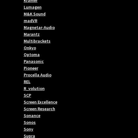
Kramer
Lumagen
M&K Sound
madVR
Magnetar-Audio
Marantz
Multibrackets
Onkyo
Optoma
Panasonic
Pioneer
Procella Audio
REL
R_volution
SCP
Screen Excellence
Screen Research
Sonance
Sonos
Sony
Supra