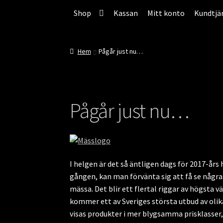
Hoppa
Hoppa
Hoppa
Shop
Kassan
Mitt konto
Kundtjä
till
till
till
innehåll
navigering
innehåll
Hem
Pågår just nu…
Pågår just nu…
I helgen är det så äntligen dags för 2017-år
gången, kan man förvänta sig att få se några
mässa. Det blir ett flertal riggar av högsta 
kommer ett av Sveriges största utbud av olik
visas produkter i mer blygsamma prisklasser,