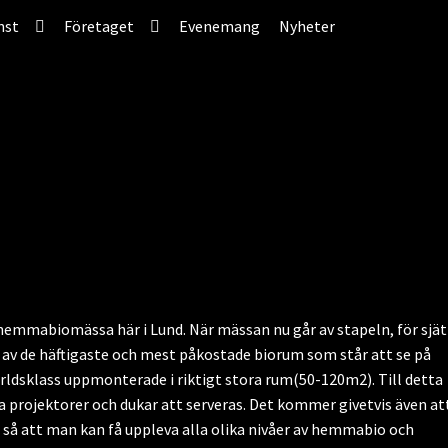
nst
Företaget
Evenemang
Nyheter
s hemmabiomässa här i Lund. När mässan nu går av stapeln, för sjä
 av de häftigaste och mest påkostade biorum som står att se på
världsklass uppmonterade i riktigt stora rum(50-120m2). Till detta
a projektorer och dukar att serveras. Det kommer givetvis även at
 så att man kan få uppleva alla olika nivåer av hemmabio och