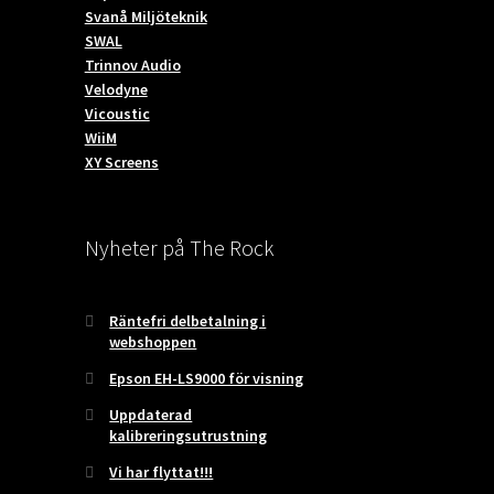
Svanå Miljöteknik
SWAL
Trinnov Audio
Velodyne
Vicoustic
WiiM
XY Screens
Nyheter på The Rock
Räntefri delbetalning i
webshoppen
Epson EH-LS9000 för visning
Uppdaterad
kalibreringsutrustning
Vi har flyttat!!!