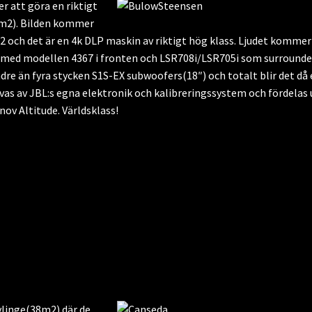
att göra en riktigt
0m2). Bilden kommer
m2 och det är en 4k DLP maskin av riktigt hög klass. Ljudet kommer
 med modellen 4367 i fronten och LSR708i/LSR705i som surrounde
dre än fyra stycken S1S-EX subwoofers(18″) och totalt blir det då
vas av JBL:s egna elektronik och kalibreringssystem och fördelas 
ov Altitude. Världsklass!
linge(38m2) där de