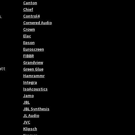
Canton
Chief
Control4
.
Cornered Audio
Crown
Elac
Epson
Euroscreen
FIBBR
Grandview
att
Green Glue
Hamrammr
Integra
IsoAcoustics
Jamo
JBL
JBL Synthesis
JL Audio
JVC
Klipsch