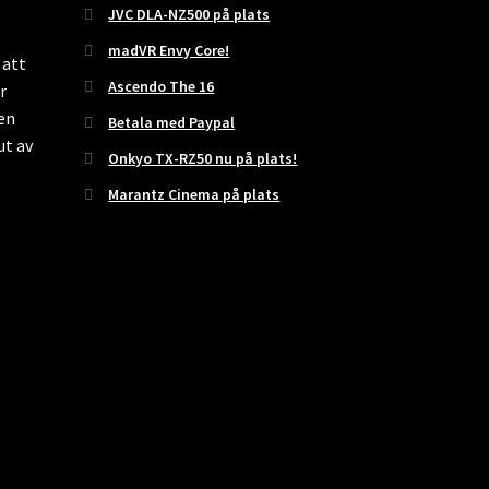
JVC DLA-NZ500 på plats
madVR Envy Core!
 att
Ascendo The 16
r
 en
Betala med Paypal
ut av
Onkyo TX-RZ50 nu på plats!
Marantz Cinema på plats