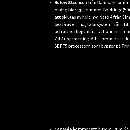
Bülow Steensen
från Danmark kommer 
maffig biorigg i rummet Baldringe(5
att skjutas av helt nya Nero 4 från Si
bestå av ett högtalarsystem från JBL
och atmoshögtalare. Det blir inte min
7.4.4 uppsättning. Allt kommer att dri
SDP75 processorn som bygger på Trinn
Canseda
kommer att husera i rum Käv