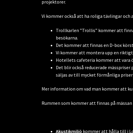
projektorer.
Vi kommer också att ha roliga tävlingar och a
Trollkarlen ”Trollis” kommer att fin
besökarna.
Det kommer att finnas en D-box körst
Vi kommer att montera upp en riktigt s
Hotellets cafeteria kommer att vara 
Det blir också reducerade mässpriser 
säljas av till mycket förmånliga prise
Mer information om vad man kommer att kunn
Rummen som kommer att finnas på mässan pre
Akustikmiljö
kommer att hålla till i L