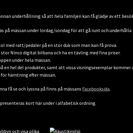
nnan underhållning så att hela familjen kan få glädje av ett besök
nas på mässan under lördag/söndag för att gå runt och underhålla
ol med ratt/pedaler på en stor duk som man kan få prova.
tor Ninco digital bilbana och ha en tävling med fina priser.
öppen under hela mässan.
på en hel del produkter, samt att vissa visningsexemplar kommer 
r för hämtning efter mässan.
a få se och lyssna på finns på mässans
Facebooksida
.
senteras kort här under i alfabetisk ordning.
obbyn och visa olika