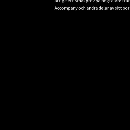
att ge ett smakprov på högtalare från
Accompany och andra delar av sitt sor