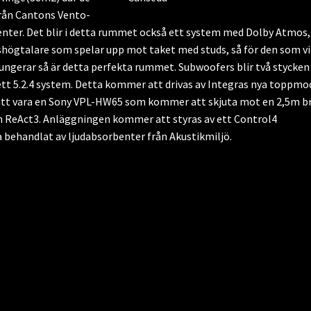
från Cantons Vento-
enter. Det blir i detta rummet också ett system med Dolby Atmos,
ögtalare som spelar upp mot taket med studs, så för den som vi
fungerar så är detta perfekta rummet. Subwoofers blir två stycken
ett 5.2.4 system. Detta kommer att drivas av Integras nya toppmo
 att vara en Sony VPL-HW65 som kommer att skjuta mot en 2,5m b
ReAct3. Anläggningen kommer att styras av ett Control4
behandlat av ljudabsorbenter från Akustikmiljö.