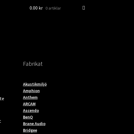
0.00
kr
0 artiklar
Fabrikat
Akustikmiljö
Amphion
Anthem
tte
ARCAM
Ascendo
BenQ
t
Brane Audio
Bridgee