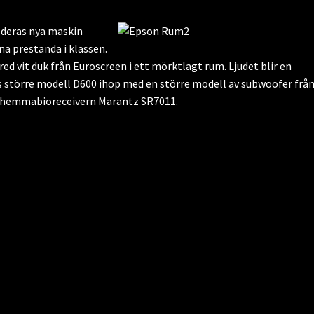
deras nya maskin
na prestanda i klassen.
d vit duk från Euroscreen i ett mörktlagt rum. Ljudet blir en
 större modell D600 ihop med en större modell av subwoofer frå
v hemmabioreceivern Marantz SR7011.