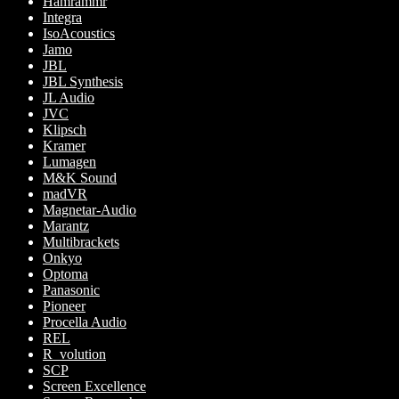
Hamrammr
Integra
IsoAcoustics
Jamo
JBL
JBL Synthesis
JL Audio
JVC
Klipsch
Kramer
Lumagen
M&K Sound
madVR
Magnetar-Audio
Marantz
Multibrackets
Onkyo
Optoma
Panasonic
Pioneer
Procella Audio
REL
R_volution
SCP
Screen Excellence