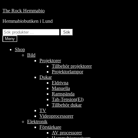
Hoppa
till
Hoppa
Hoppa
The Rock Hemmabio
innehåll
till
till
Hemmabiobutiken i Lund
navigering
innehåll
Sök
Sök
efter:
Meny
Shop
Bild
Projektorer
Tillbehör projektorer
Projektorlampor
Dukar
Eldrivna
Manuella
Ramspända
Tab-Tension(El)
Tillbehör dukar
TV
Videoprocessorer
Elektronik
Förstärkare
AV processorer