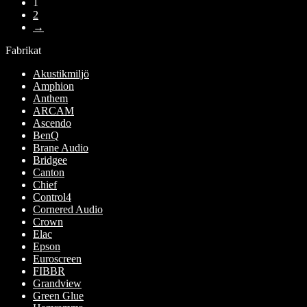
1
De
produktsidan
2
olika
→
alternativen
kan
Fabrikat
väljas
på
Akustikmiljö
produktsidan
Amphion
Anthem
ARCAM
Ascendo
BenQ
Brane Audio
Bridgee
Canton
Chief
Control4
Cornered Audio
Crown
Elac
Epson
Euroscreen
FIBBR
Grandview
Green Glue