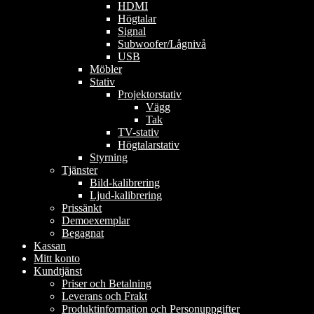
HDMI
Högtalar
Signal
Subwoofer/Lågnivå
USB
Möbler
Stativ
Projektorstativ
Vägg
Tak
TV-stativ
Högtalarstativ
Styrning
Tjänster
Bild-kalibrering
Ljud-kalibrering
Prissänkt
Demoexemplar
Begagnat
Kassan
Mitt konto
Kundtjänst
Priser och Betalning
Leverans och Frakt
Produktinformation och Personuppgifter