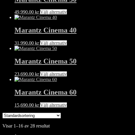
Den
49,990.00
kr
Välj alternativ
här
produkten
har
Marantz Cinema 40
flera
varianter.
Den
31,990.00
kr
Välj alternativ
De
här
olika
produkten
alternativen
har
Marantz Cinema 50
kan
flera
väljas
varianter.
på
Den
23,690.00
kr
Välj alternativ
De
produktsidan
här
olika
produkten
alternativen
har
Marantz Cinema 60
kan
flera
väljas
varianter.
på
Den
15,690.00
kr
Välj alternativ
De
produktsidan
här
olika
produkten
alternativen
har
kan
Visar 1–16 av 28 resultat
flera
väljas
varianter.
på