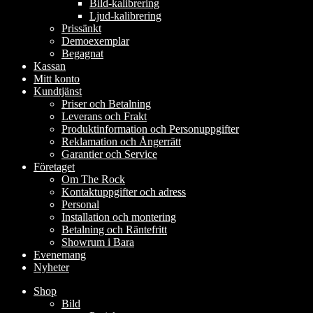
Bild-kalibrering
Ljud-kalibrering
Prissänkt
Demoexemplar
Begagnat
Kassan
Mitt konto
Kundtjänst
Priser och Betalning
Leverans och Frakt
Produktinformation och Personuppgifter
Reklamation och Ångerrätt
Garantier och Service
Företaget
Om The Rock
Kontaktuppgifter och adress
Personal
Installation och montering
Betalning och Räntefritt
Showrum i Bara
Evenemang
Nyheter
Shop
Bild