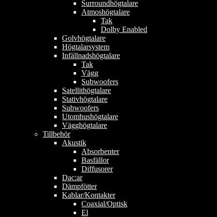
Surroundhögtalare
Atmoshögtalare
Tak
Dolby Enabled
Golvhögtalare
Högtalarsystem
Infällnadshögtalare
Tak
Vägg
Subwoofers
Satellithögtalare
Stativhögtalare
Subwoofers
Utomhushögtalare
Vägghögtalare
Tillbehör
Akustik
Absorbenter
Basfällor
Diffusorer
Dac:ar
Dämpfötter
Kablar/Kontakter
Coaxial/Optisk
El