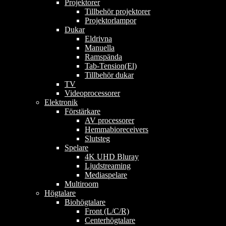
Projektorer
Tillbehör projektorer
Projektorlampor
Dukar
Eldrivna
Manuella
Ramspända
Tab-Tension(El)
Tillbehör dukar
TV
Videoprocessorer
Elektronik
Förstärkare
AV processorer
Hemmabioreceivers
Slutsteg
Spelare
4K UHD Bluray
Ljudstreaming
Mediaspelare
Multiroom
Högtalare
Biohögtalare
Front (L/C/R)
Centerhögtalare