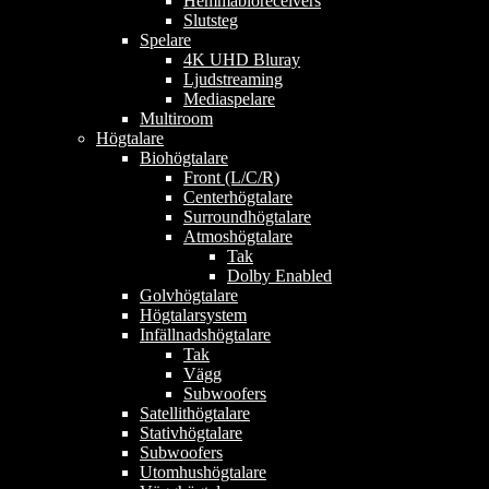
Hemmabioreceivers
Slutsteg
Spelare
4K UHD Bluray
Ljudstreaming
Mediaspelare
Multiroom
Högtalare
Biohögtalare
Front (L/C/R)
Centerhögtalare
Surroundhögtalare
Atmoshögtalare
Tak
Dolby Enabled
Golvhögtalare
Högtalarsystem
Infällnadshögtalare
Tak
Vägg
Subwoofers
Satellithögtalare
Stativhögtalare
Subwoofers
Utomhushögtalare