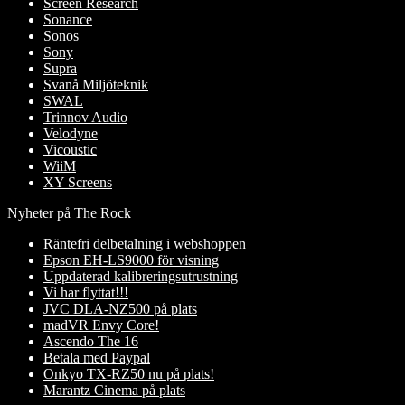
Screen Research
Sonance
Sonos
Sony
Supra
Svanå Miljöteknik
SWAL
Trinnov Audio
Velodyne
Vicoustic
WiiM
XY Screens
Nyheter på The Rock
Räntefri delbetalning i webshoppen
Epson EH-LS9000 för visning
Uppdaterad kalibreringsutrustning
Vi har flyttat!!!
JVC DLA-NZ500 på plats
madVR Envy Core!
Ascendo The 16
Betala med Paypal
Onkyo TX-RZ50 nu på plats!
Marantz Cinema på plats