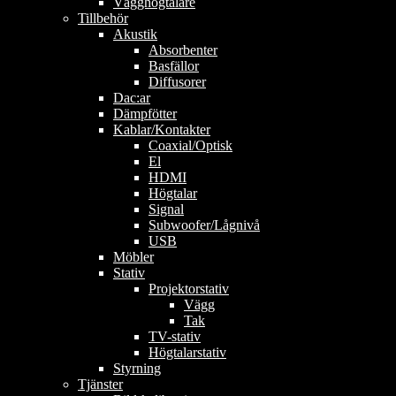
Vägghögtalare
Tillbehör
Akustik
Absorbenter
Basfällor
Diffusorer
Dac:ar
Dämpfötter
Kablar/Kontakter
Coaxial/Optisk
El
HDMI
Högtalar
Signal
Subwoofer/Lågnivå
USB
Möbler
Stativ
Projektorstativ
Vägg
Tak
TV-stativ
Högtalarstativ
Styrning
Tjänster