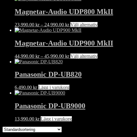
Magnetar-Audio UDP800 MkII
Prisintervall:
Den
23,990.00
kr
–
24,990.00
kr
Välj alternativ
23,990.00 kr
här
till
produkten
24,990.00 kr
har
Magnetar-Audio UDP900 MkII
flera
varianter.
Prisintervall:
Den
44,990.00
kr
–
45,990.00
kr
Välj alternativ
De
44,990.00 kr
här
olika
till
produkten
alternativen
45,990.00 kr
har
Panasonic DP-UB820
kan
flera
väljas
varianter.
på
6,490.00
kr
Lägg i varukorg
De
produktsidan
olika
alternativen
Panasonic DP-UB9000
kan
väljas
på
13,990.00
kr
Lägg i varukorg
produktsidan