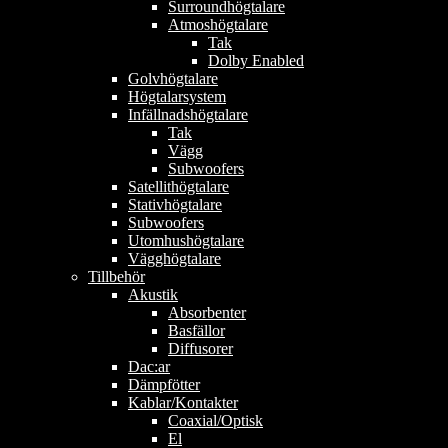
Surroundhögtalare
Atmoshögtalare
Tak
Dolby Enabled
Golvhögtalare
Högtalarsystem
Infällnadshögtalare
Tak
Vägg
Subwoofers
Satellithögtalare
Stativhögtalare
Subwoofers
Utomhushögtalare
Vägghögtalare
Tillbehör
Akustik
Absorbenter
Basfällor
Diffusorer
Dac:ar
Dämpfötter
Kablar/Kontakter
Coaxial/Optisk
El