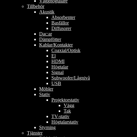
Vägghögtalare
Tillbehör
Akustik
Absorbenter
Basfällor
Diffusorer
Dac:ar
Dämpfötter
Kablar/Kontakter
Coaxial/Optisk
El
HDMI
Högtalar
Signal
Subwoofer/Lågnivå
USB
Möbler
Stativ
Projektorstativ
Vägg
Tak
TV-stativ
Högtalarstativ
Styrning
Tjänster