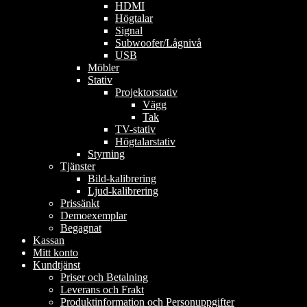
HDMI
Högtalar
Signal
Subwoofer/Lågnivå
USB
Möbler
Stativ
Projektorstativ
Vägg
Tak
TV-stativ
Högtalarstativ
Styrning
Tjänster
Bild-kalibrering
Ljud-kalibrering
Prissänkt
Demoexemplar
Begagnat
Kassan
Mitt konto
Kundtjänst
Priser och Betalning
Leverans och Frakt
Produktinformation och Personuppgifter