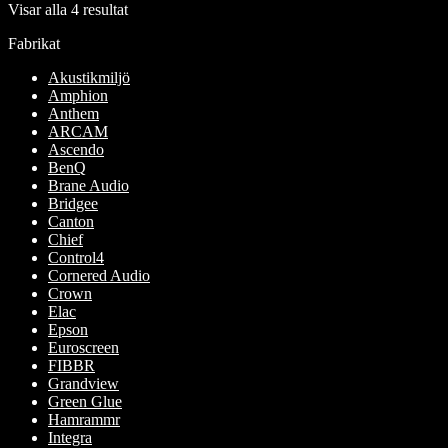
Visar alla 4 resultat
Fabrikat
Akustikmiljö
Amphion
Anthem
ARCAM
Ascendo
BenQ
Brane Audio
Bridgee
Canton
Chief
Control4
Cornered Audio
Crown
Elac
Epson
Euroscreen
FIBBR
Grandview
Green Glue
Hamrammr
Integra