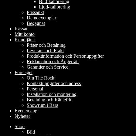
Bild-kalibrering
Ljud-kalibrering
Prissänkt
Demoexemplar
Begagnat
Kassan
Mitt konto
Kundtjänst
Priser och Betalning
Leverans och Frakt
Produktinformation och Personuppgifter
Reklamation och Ångerrätt
Garantier och Service
Företaget
Om The Rock
Kontaktuppgifter och adress
Personal
Installation och montering
Betalning och Räntefritt
Showrum i Bara
Evenemang
Nyheter
Shop
Bild