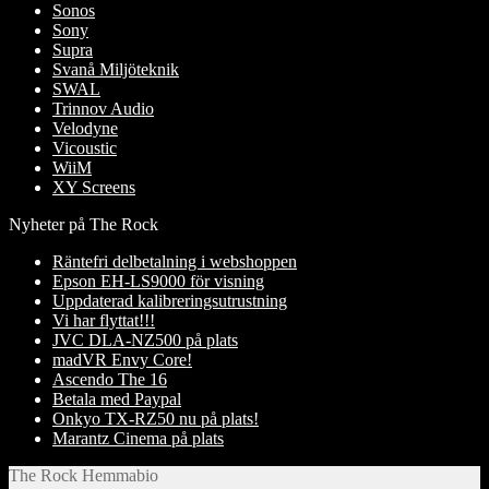
Sonos
Sony
Supra
Svanå Miljöteknik
SWAL
Trinnov Audio
Velodyne
Vicoustic
WiiM
XY Screens
Nyheter på The Rock
Räntefri delbetalning i webshoppen
Epson EH-LS9000 för visning
Uppdaterad kalibreringsutrustning
Vi har flyttat!!!
JVC DLA-NZ500 på plats
madVR Envy Core!
Ascendo The 16
Betala med Paypal
Onkyo TX-RZ50 nu på plats!
Marantz Cinema på plats
The Rock Hemmabio