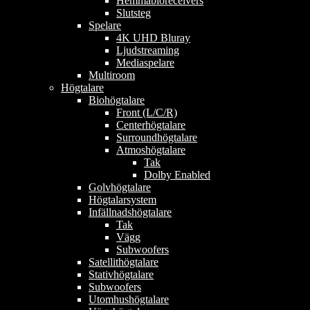
Hemmabioreceivers
Slutsteg
Spelare
4K UHD Bluray
Ljudstreaming
Mediaspelare
Multiroom
Högtalare
Biohögtalare
Front (L/C/R)
Centerhögtalare
Surroundhögtalare
Atmoshögtalare
Tak
Dolby Enabled
Golvhögtalare
Högtalarsystem
Infällnadshögtalare
Tak
Vägg
Subwoofers
Satellithögtalare
Stativhögtalare
Subwoofers
Utomhushögtalare