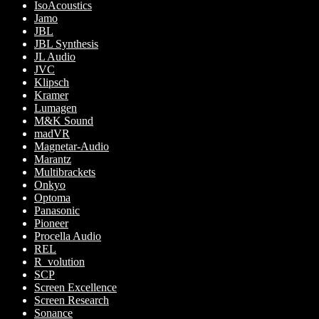
IsoAcoustics
Jamo
JBL
JBL Synthesis
JL Audio
JVC
Klipsch
Kramer
Lumagen
M&K Sound
madVR
Magnetar-Audio
Marantz
Multibrackets
Onkyo
Optoma
Panasonic
Pioneer
Procella Audio
REL
R_volution
SCP
Screen Excellence
Screen Research
Sonance