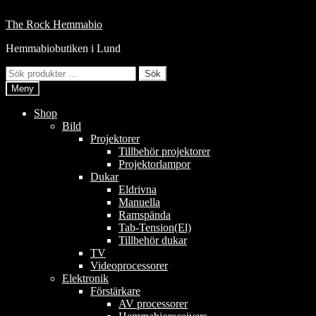
Hoppa
till
Hoppa
Hoppa
The Rock Hemmabio
innehåll
till
till
Hemmabiobutiken i Lund
navigering
innehåll
Sök
Sök
efter:
Meny
Shop
Bild
Projektorer
Tillbehör projektorer
Projektorlampor
Dukar
Eldrivna
Manuella
Ramspända
Tab-Tension(El)
Tillbehör dukar
TV
Videoprocessorer
Elektronik
Förstärkare
AV processorer