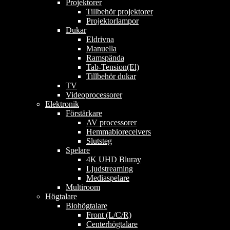
Projektorer
Tillbehör projektorer
Projektorlampor
Dukar
Eldrivna
Manuella
Ramspända
Tab-Tension(El)
Tillbehör dukar
TV
Videoprocessorer
Elektronik
Förstärkare
AV processorer
Hemmabioreceivers
Slutsteg
Spelare
4K UHD Bluray
Ljudstreaming
Mediaspelare
Multiroom
Högtalare
Biohögtalare
Front (L/C/R)
Centerhögtalare