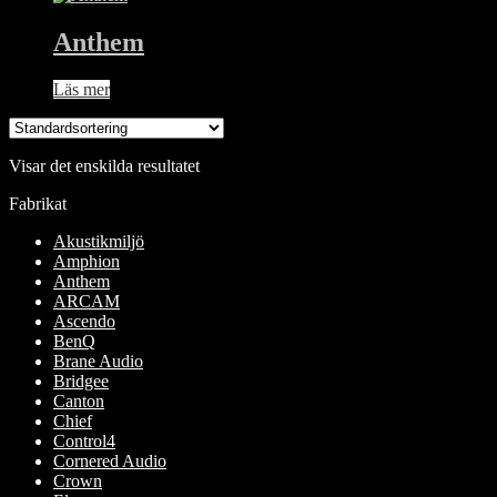
Anthem
Läs mer
Visar det enskilda resultatet
Fabrikat
Akustikmiljö
Amphion
Anthem
ARCAM
Ascendo
BenQ
Brane Audio
Bridgee
Canton
Chief
Control4
Cornered Audio
Crown