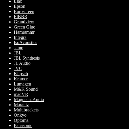
Elac
Epson
Euroscreen
FIBBR
Grandview
Green Glue
Hamrammr
Integra
IsoAcoustics
Jamo
JBL
JBL Synthesis
JL Audio
JVC
Klipsch
Kramer
Lumagen
M&K Sound
madVR
Magnetar-Audio
Marantz
Multibrackets
Onkyo
Optoma
Panasonic