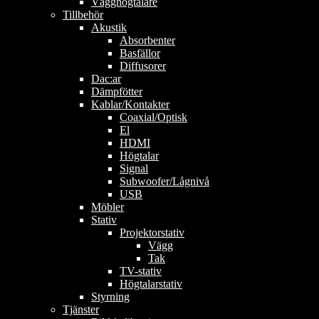
Vägghögtalare
Tillbehör
Akustik
Absorbenter
Basfällor
Diffusorer
Dac:ar
Dämpfötter
Kablar/Kontakter
Coaxial/Optisk
El
HDMI
Högtalar
Signal
Subwoofer/Lågnivå
USB
Möbler
Stativ
Projektorstativ
Vägg
Tak
TV-stativ
Högtalarstativ
Styrning
Tjänster