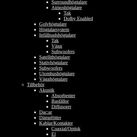
Surroundhögtalare
Atmoshögtalare
Tak
Dolby Enabled
Golvhögtalare
Högtalarsystem
Infällnadshögtalare
Tak
Vägg
Subwoofers
Satellithögtalare
Stativhögtalare
Subwoofers
Utomhushögtalare
Vägghögtalare
Tillbehör
Akustik
Absorbenter
Basfällor
Diffusorer
Dac:ar
Dämpfötter
Kablar/Kontakter
Coaxial/Optisk
El