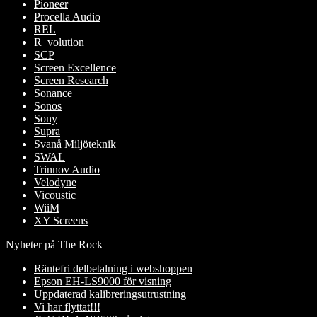
Pioneer
Procella Audio
REL
R_volution
SCP
Screen Excellence
Screen Research
Sonance
Sonos
Sony
Supra
Svanå Miljöteknik
SWAL
Trinnov Audio
Velodyne
Vicoustic
WiiM
XY Screens
Nyheter på The Rock
Räntefri delbetalning i webshoppen
Epson EH-LS9000 för visning
Uppdaterad kalibreringsutrustning
Vi har flyttat!!!