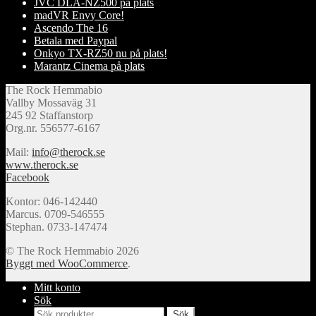
JVC DLA-NZ500 på plats
madVR Envy Core!
Ascendo The 16
Betala med Paypal
Onkyo TX-RZ50 nu på plats!
Marantz Cinema på plats
The Rock Hemmabio
Vallby Mossaväg 31
245 92 Staffanstorp
Org.nr. 556577-6167
Mail:
info@therock.se
www.therock.se
Facebook
Kontor: 046-142440
Marcus. 0709-546555
Stephan. 0733-147474
© The Rock Hemmabio 2026
Byggt med WooCommerce
.
Mitt konto
Sök
Sök
Sök