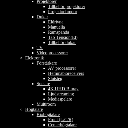
Projektorer
Tillbehör projektorer
Projektorlampor
Dukar
Eldrivna
Manuella
Ramspända
Tab-Tension(El)
Tillbehör dukar
TV
Videoprocessorer
Elektronik
Förstärkare
AV processorer
Hemmabioreceivers
Slutsteg
Spelare
4K UHD Bluray
Ljudstreaming
Mediaspelare
Multiroom
Högtalare
Biohögtalare
Front (L/C/R)
Centerhögtalare