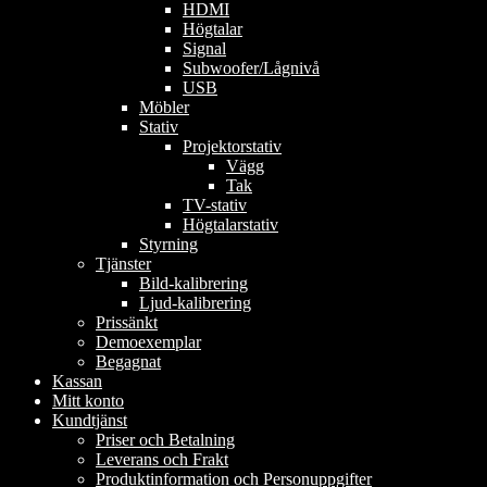
HDMI
Högtalar
Signal
Subwoofer/Lågnivå
USB
Möbler
Stativ
Projektorstativ
Vägg
Tak
TV-stativ
Högtalarstativ
Styrning
Tjänster
Bild-kalibrering
Ljud-kalibrering
Prissänkt
Demoexemplar
Begagnat
Kassan
Mitt konto
Kundtjänst
Priser och Betalning
Leverans och Frakt
Produktinformation och Personuppgifter