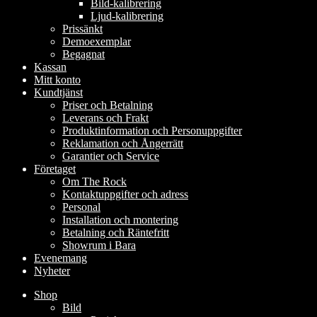
Bild-kalibrering
Ljud-kalibrering
Prissänkt
Demoexemplar
Begagnat
Kassan
Mitt konto
Kundtjänst
Priser och Betalning
Leverans och Frakt
Produktinformation och Personuppgifter
Reklamation och Ångerrätt
Garantier och Service
Företaget
Om The Rock
Kontaktuppgifter och adress
Personal
Installation och montering
Betalning och Räntefritt
Showrum i Bara
Evenemang
Nyheter
Shop
Bild