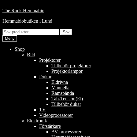
Hoppa
till
Hoppa
Hoppa
The Rock Hemmabio
innehåll
till
till
Hemmabiobutiken i Lund
navigering
innehåll
Sök
Sök
efter:
Meny
Shop
Bild
Projektorer
Tillbehör projektorer
Projektorlampor
Dukar
Eldrivna
Manuella
Ramspända
Tab-Tension(El)
Tillbehör dukar
TV
Videoprocessorer
Elektronik
Förstärkare
AV processorer