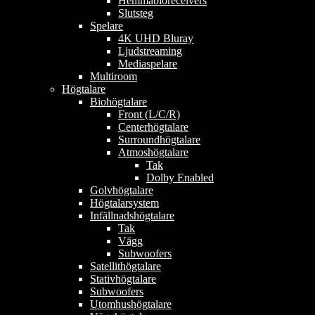
Hemmabioreceivers
Slutsteg
Spelare
4K UHD Bluray
Ljudstreaming
Mediaspelare
Multiroom
Högtalare
Biohögtalare
Front (L/C/R)
Centerhögtalare
Surroundhögtalare
Atmoshögtalare
Tak
Dolby Enabled
Golvhögtalare
Högtalarsystem
Infällnadshögtalare
Tak
Vägg
Subwoofers
Satellithögtalare
Stativhögtalare
Subwoofers
Utomhushögtalare