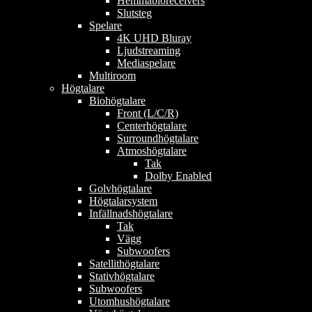
Hemmabioreceivers
Slutsteg
Spelare
4K UHD Bluray
Ljudstreaming
Mediaspelare
Multiroom
Högtalare
Biohögtalare
Front (L/C/R)
Centerhögtalare
Surroundhögtalare
Atmoshögtalare
Tak
Dolby Enabled
Golvhögtalare
Högtalarsystem
Infällnadshögtalare
Tak
Vägg
Subwoofers
Satellithögtalare
Stativhögtalare
Subwoofers
Utomhushögtalare