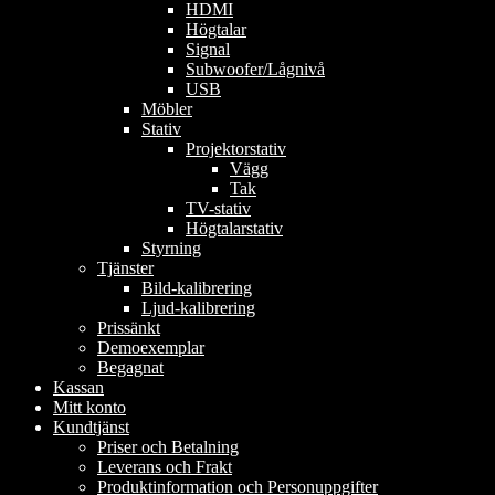
HDMI
Högtalar
Signal
Subwoofer/Lågnivå
USB
Möbler
Stativ
Projektorstativ
Vägg
Tak
TV-stativ
Högtalarstativ
Styrning
Tjänster
Bild-kalibrering
Ljud-kalibrering
Prissänkt
Demoexemplar
Begagnat
Kassan
Mitt konto
Kundtjänst
Priser och Betalning
Leverans och Frakt
Produktinformation och Personuppgifter