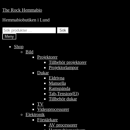
Hoppa
till
Hoppa
Hoppa
The Rock Hemmabio
innehåll
till
till
Hemmabiobutiken i Lund
navigering
innehåll
Sök
Sök
efter:
Meny
Shop
Bild
Projektorer
Tillbehör projektorer
Projektorlampor
Dukar
Eldrivna
Manuella
Ramspända
Tab-Tension(El)
Tillbehör dukar
TV
Videoprocessorer
Elektronik
Förstärkare
AV processorer