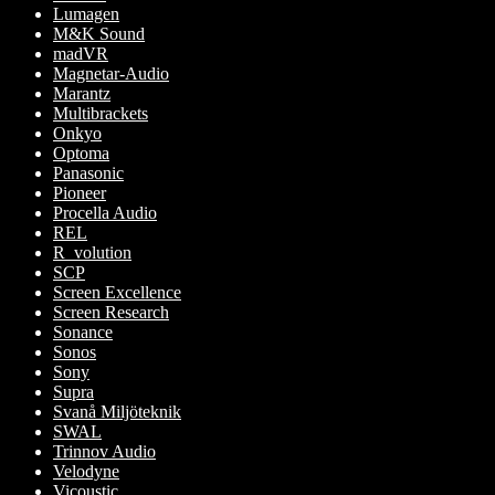
Lumagen
M&K Sound
madVR
Magnetar-Audio
Marantz
Multibrackets
Onkyo
Optoma
Panasonic
Pioneer
Procella Audio
REL
R_volution
SCP
Screen Excellence
Screen Research
Sonance
Sonos
Sony
Supra
Svanå Miljöteknik
SWAL
Trinnov Audio
Velodyne
Vicoustic