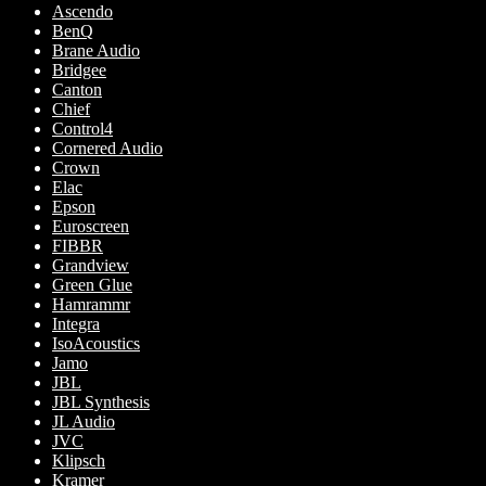
Ascendo
produktsidan
BenQ
Brane Audio
Bridgee
Canton
Chief
Control4
Cornered Audio
Crown
Elac
Epson
Euroscreen
FIBBR
Grandview
Green Glue
Hamrammr
Integra
IsoAcoustics
Jamo
JBL
JBL Synthesis
JL Audio
JVC
Klipsch
Kramer