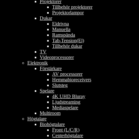
Projektorer
Tillbehör projektorer
Projektorlampor
Dukar
Eldrivna
Manuella
Ramspända
Tab-Tension(El)
Tillbehör dukar
TV
Videoprocessorer
Elektronik
Förstärkare
AV processorer
Hemmabioreceivers
Slutsteg
Spelare
4K UHD Bluray
Ljudstreaming
Mediaspelare
Multiroom
Högtalare
Biohögtalare
Front (L/C/R)
Centerhögtalare