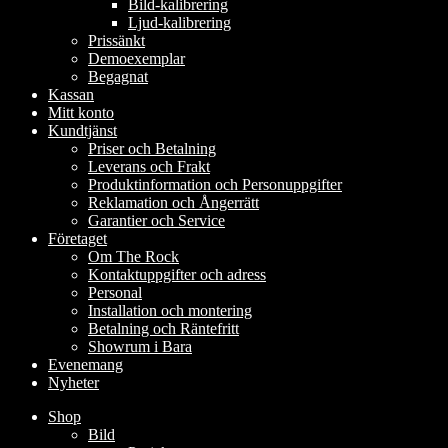
Bild-kalibrering
Ljud-kalibrering
Prissänkt
Demoexemplar
Begagnat
Kassan
Mitt konto
Kundtjänst
Priser och Betalning
Leverans och Frakt
Produktinformation och Personuppgifter
Reklamation och Ångerrätt
Garantier och Service
Företaget
Om The Rock
Kontaktuppgifter och adress
Personal
Installation och montering
Betalning och Räntefritt
Showrum i Bara
Evenemang
Nyheter
Shop
Bild