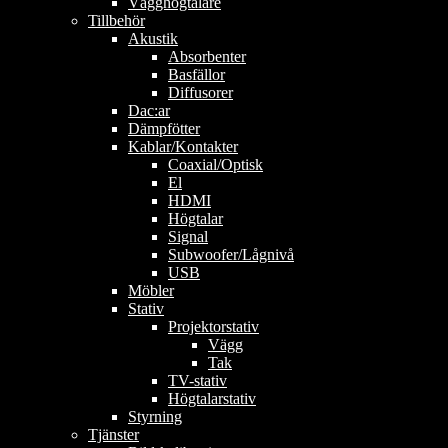
Vägghögtalare
Tillbehör
Akustik
Absorbenter
Basfällor
Diffusorer
Dac:ar
Dämpfötter
Kablar/Kontakter
Coaxial/Optisk
El
HDMI
Högtalar
Signal
Subwoofer/Lågnivå
USB
Möbler
Stativ
Projektorstativ
Vägg
Tak
TV-stativ
Högtalarstativ
Styrning
Tjänster