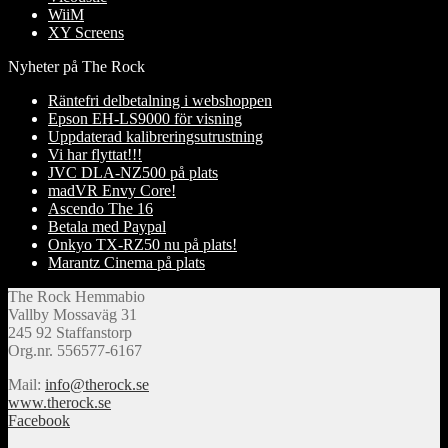
WiiM
XY Screens
Nyheter på The Rock
Räntefri delbetalning i webshoppen
Epson EH-LS9000 för visning
Uppdaterad kalibreringsutrustning
Vi har flyttat!!!
JVC DLA-NZ500 på plats
madVR Envy Core!
Ascendo The 16
Betala med Paypal
Onkyo TX-RZ50 nu på plats!
Marantz Cinema på plats
The Rock Hemmabio
Vallby Mossaväg 31
245 92 Staffanstorp
Org.nr. 556577-6167
Mail:
info@therock.se
www.therock.se
Facebook