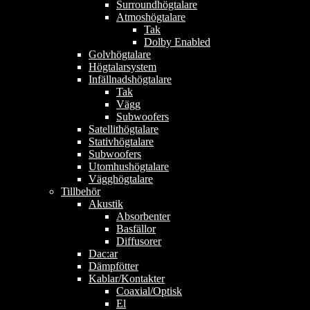
Surroundhögtalare
Atmoshögtalare
Tak
Dolby Enabled
Golvhögtalare
Högtalarsystem
Infällnadshögtalare
Tak
Vägg
Subwoofers
Satellithögtalare
Stativhögtalare
Subwoofers
Utomhushögtalare
Vägghögtalare
Tillbehör
Akustik
Absorbenter
Basfällor
Diffusorer
Dac:ar
Dämpfötter
Kablar/Kontakter
Coaxial/Optisk
El