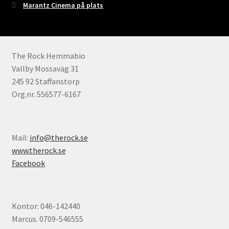
Marantz Cinema på plats
The Rock Hemmabio
Vallby Mossaväg 31
245 92 Staffanstorp
Org.nr. 556577-6167
Mail:
info@therock.se
www.therock.se
Facebook
Kontor: 046-142440
Marcus. 0709-546555