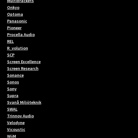
Multibrackets
Onkyo
Optoma
Panasonic
Pioneer
Procella Audio
REL
R_volution
SCP
Screen Excellence
Screen Research
Sonance
Sonos
Sony
Supra
Svanå Miljöteknik
SWAL
Trinnov Audio
Velodyne
Vicoustic
WiiM