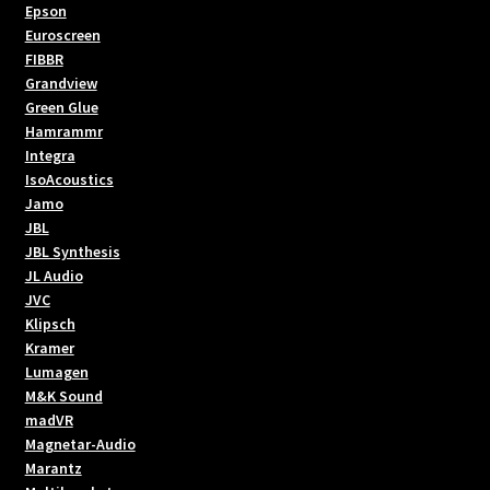
Epson
Euroscreen
FIBBR
Grandview
Green Glue
Hamrammr
Integra
IsoAcoustics
Jamo
JBL
JBL Synthesis
JL Audio
JVC
Klipsch
Kramer
Lumagen
M&K Sound
madVR
Magnetar-Audio
Marantz