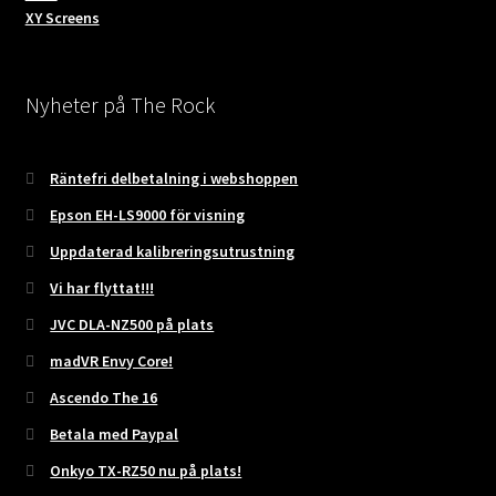
XY Screens
Nyheter på The Rock
Räntefri delbetalning i webshoppen
Epson EH-LS9000 för visning
Uppdaterad kalibreringsutrustning
Vi har flyttat!!!
JVC DLA-NZ500 på plats
madVR Envy Core!
Ascendo The 16
Betala med Paypal
Onkyo TX-RZ50 nu på plats!