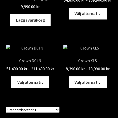
34,
9,990.00
kr
Den
till
Välj alternativ
här
169
Lägg i varukorg
produ
har
flera
varian
De
olika
Crown DCi N
Crown XLS
altern
Prisintervall:
Prisi
51,490.00
kr
–
211,490.00
kr
8,390.00
kr
–
13,990.00
kr
kan
51,490.00 kr
8,390
väljas
Den
Den
till
till
Välj alternativ
Välj alternativ
på
här
här
211,490.00 kr
13,9
produ
produkten
produ
har
har
flera
flera
varianter.
varian