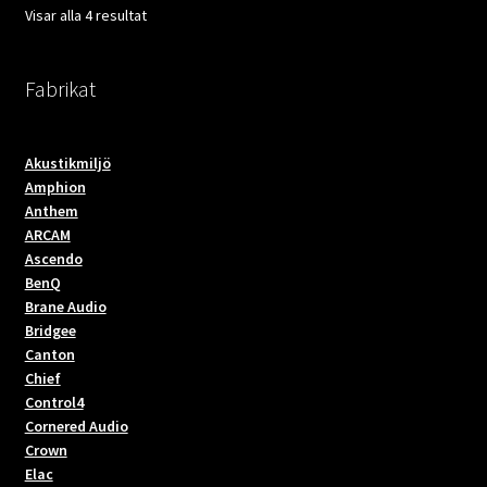
De
De
Visar alla 4 resultat
olika
olika
alternativen
altern
kan
kan
Fabrikat
väljas
väljas
på
på
Akustikmiljö
produktsidan
produ
Amphion
Anthem
ARCAM
Ascendo
BenQ
Brane Audio
Bridgee
Canton
Chief
Control4
Cornered Audio
Crown
Elac