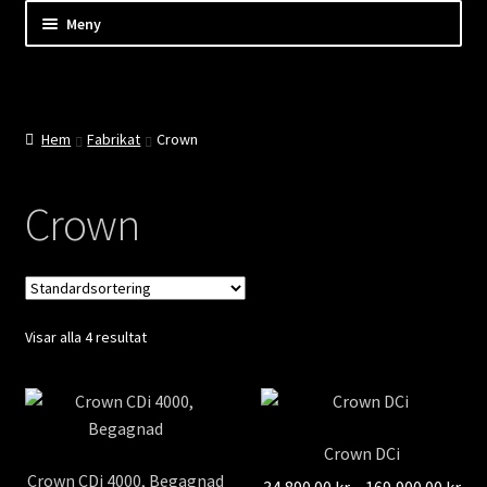
Hoppa
Hoppa
Hoppa
Meny
till
till
till
innehåll
navigering
innehåll
Expand
Shop
underm
Kassan
Hem
Fabrikat
Crown
Mitt konto
Crown
Expand
Kundtjänst
underm
Expand
Företaget
underm
Visar alla 4 resultat
Evenemang
Nyheter
Crown DCi
Crown CDi 4000, Begagnad
Pri
34,890.00
kr
–
169,900.00
kr