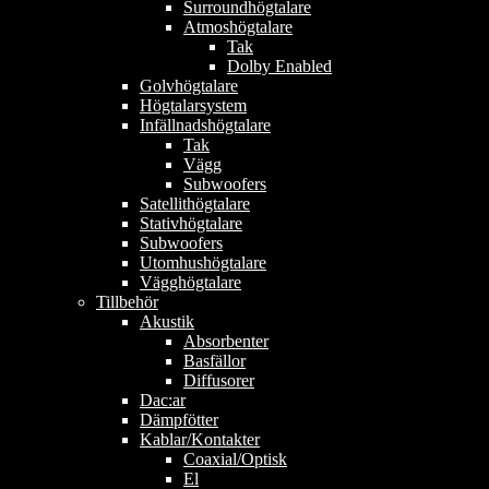
Surroundhögtalare
Atmoshögtalare
Tak
Dolby Enabled
Golvhögtalare
Högtalarsystem
Infällnadshögtalare
Tak
Vägg
Subwoofers
Satellithögtalare
Stativhögtalare
Subwoofers
Utomhushögtalare
Vägghögtalare
Tillbehör
Akustik
Absorbenter
Basfällor
Diffusorer
Dac:ar
Dämpfötter
Kablar/Kontakter
Coaxial/Optisk
El