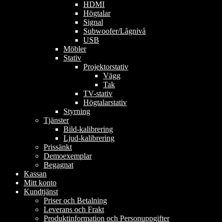
HDMI
Högtalar
Signal
Subwoofer/Lågnivå
USB
Möbler
Stativ
Projektorstativ
Vägg
Tak
TV-stativ
Högtalarstativ
Styrning
Tjänster
Bild-kalibrering
Ljud-kalibrering
Prissänkt
Demoexemplar
Begagnat
Kassan
Mitt konto
Kundtjänst
Priser och Betalning
Leverans och Frakt
Produktinformation och Personuppgifter