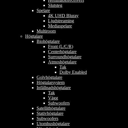
Hemmabioreceivers
Slutsteg
Spelare
4K UHD Bluray
Ljudstreaming
Mediaspelare
Multiroom
Högtalare
Biohögtalare
Front (L/C/R)
Centerhögtalare
Surroundhögtalare
Atmoshögtalare
Tak
Dolby Enabled
Golvhögtalare
Högtalarsystem
Infällnadshögtalare
Tak
Vägg
Subwoofers
Satellithögtalare
Stativhögtalare
Subwoofers
Utomhushögtalare