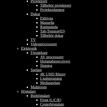
Projektorer
Tillbehör projektorer
Projektorlampor
Dukar
Eldrivna
Manuella
Ramspända
Tab-Tension(El)
Tillbehör dukar
TV
Videoprocessorer
Elektronik
Förstärkare
AV processorer
Hemmabioreceivers
Slutsteg
Spelare
4K UHD Bluray
Ljudstreaming
Mediaspelare
Multiroom
Högtalare
Biohögtalare
Front (L/C/R)
Centerhögtalare