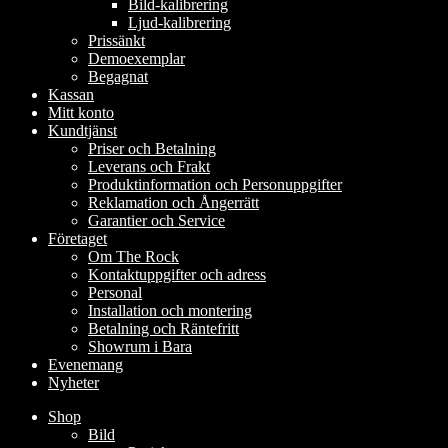
Bild-kalibrering
Ljud-kalibrering
Prissänkt
Demoexemplar
Begagnat
Kassan
Mitt konto
Kundtjänst
Priser och Betalning
Leverans och Frakt
Produktinformation och Personuppgifter
Reklamation och Ångerrätt
Garantier och Service
Företaget
Om The Rock
Kontaktuppgifter och adress
Personal
Installation och montering
Betalning och Räntefritt
Showrum i Bara
Evenemang
Nyheter
Shop
Bild