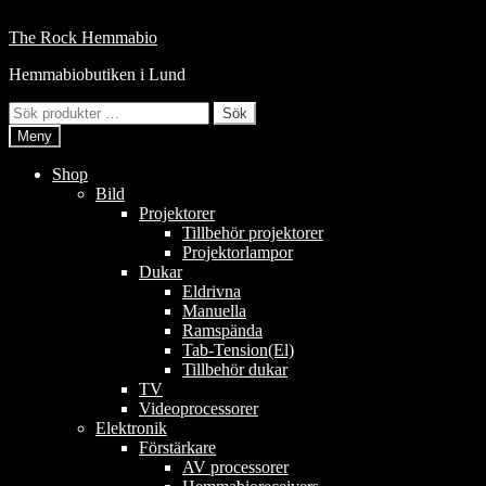
Hoppa
till
Hoppa
Hoppa
The Rock Hemmabio
innehåll
till
till
Hemmabiobutiken i Lund
navigering
innehåll
Sök
Sök
efter:
Meny
Shop
Bild
Projektorer
Tillbehör projektorer
Projektorlampor
Dukar
Eldrivna
Manuella
Ramspända
Tab-Tension(El)
Tillbehör dukar
TV
Videoprocessorer
Elektronik
Förstärkare
AV processorer