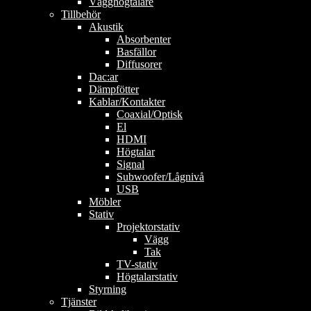
Vägghögtalare
Tillbehör
Akustik
Absorbenter
Basfällor
Diffusorer
Dac:ar
Dämpfötter
Kablar/Kontakter
Coaxial/Optisk
El
HDMI
Högtalar
Signal
Subwoofer/Lågnivå
USB
Möbler
Stativ
Projektorstativ
Vägg
Tak
TV-stativ
Högtalarstativ
Styrning
Tjänster