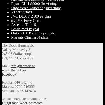
Epson EH-LS9000 för visning
Uppdaterad kalibreringsutrustning
Vi har flyttat!!!
JVC DLA-NZ500 på plats
madVR Envy Core!
Ascendo The 16
Betala med Paypal
Onkyo TX-RZ50 nu på plats!
Marantz Cinema på plats
The Rock Hemmabio
Vallby Mossaväg 31
245 92 Staffanstorp
Org.nr. 556577-6167
Mail:
info@therock.se
www.therock.se
Facebook
Kontor: 046-142440
Marcus. 0709-546555
Stephan. 0733-147474
© The Rock Hemmabio 2026
Byggt med WooCommerce
.