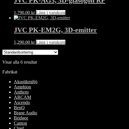
JVC PK-AG3, 3D-glasögon RF
1,790.00
kr
Lägg i varukorg
JVC PK-EM2G, 3D-emitter
1,290.00
kr
Lägg i varukorg
Visar alla 6 resultat
Fabrikat
Akustikmiljö
Amphion
Anthem
ARCAM
Ascendo
BenQ
Brane Audio
Bridgee
Canton
Chief