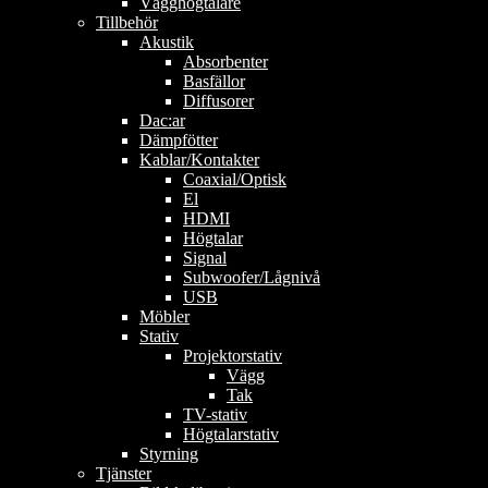
Vägghögtalare
Tillbehör
Akustik
Absorbenter
Basfällor
Diffusorer
Dac:ar
Dämpfötter
Kablar/Kontakter
Coaxial/Optisk
El
HDMI
Högtalar
Signal
Subwoofer/Lågnivå
USB
Möbler
Stativ
Projektorstativ
Vägg
Tak
TV-stativ
Högtalarstativ
Styrning
Tjänster