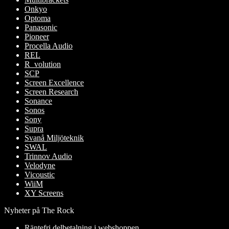
Onkyo
Optoma
Panasonic
Pioneer
Procella Audio
REL
R_volution
SCP
Screen Excellence
Screen Research
Sonance
Sonos
Sony
Supra
Svanå Miljöteknik
SWAL
Trinnov Audio
Velodyne
Vicoustic
WiiM
XY Screens
Nyheter på The Rock
Räntefri delbetalning i webshoppen