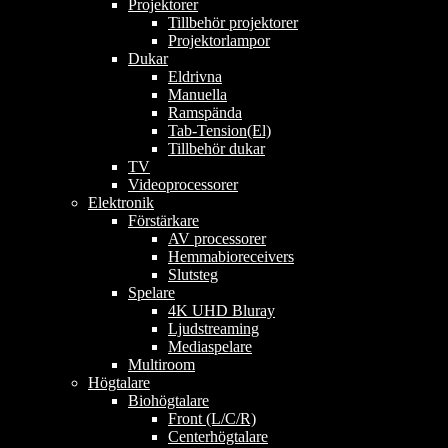
Projektorer
Tillbehör projektorer
Projektorlampor
Dukar
Eldrivna
Manuella
Ramspända
Tab-Tension(El)
Tillbehör dukar
TV
Videoprocessorer
Elektronik
Förstärkare
AV processorer
Hemmabioreceivers
Slutsteg
Spelare
4K UHD Bluray
Ljudstreaming
Mediaspelare
Multiroom
Högtalare
Biohögtalare
Front (L/C/R)
Centerhögtalare