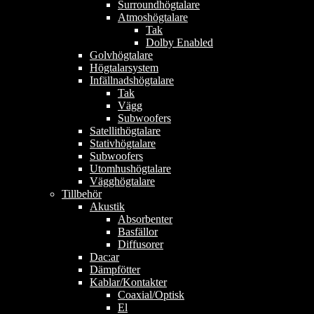
Surroundhögtalare
Atmoshögtalare
Tak
Dolby Enabled
Golvhögtalare
Högtalarsystem
Infällnadshögtalare
Tak
Vägg
Subwoofers
Satellithögtalare
Stativhögtalare
Subwoofers
Utomhushögtalare
Vägghögtalare
Tillbehör
Akustik
Absorbenter
Basfällor
Diffusorer
Dac:ar
Dämpfötter
Kablar/Kontakter
Coaxial/Optisk
El