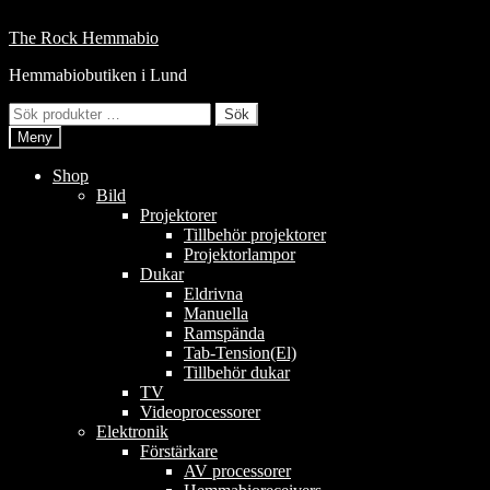
Hoppa
till
Hoppa
Hoppa
The Rock Hemmabio
innehåll
till
till
Hemmabiobutiken i Lund
navigering
innehåll
Sök
Sök
efter:
Meny
Shop
Bild
Projektorer
Tillbehör projektorer
Projektorlampor
Dukar
Eldrivna
Manuella
Ramspända
Tab-Tension(El)
Tillbehör dukar
TV
Videoprocessorer
Elektronik
Förstärkare
AV processorer