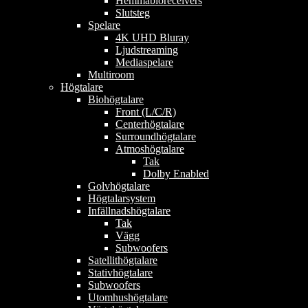
Hemmabioreceivers
Slutsteg
Spelare
4K UHD Bluray
Ljudstreaming
Mediaspelare
Multiroom
Högtalare
Biohögtalare
Front (L/C/R)
Centerhögtalare
Surroundhögtalare
Atmoshögtalare
Tak
Dolby Enabled
Golvhögtalare
Högtalarsystem
Infällnadshögtalare
Tak
Vägg
Subwoofers
Satellithögtalare
Stativhögtalare
Subwoofers
Utomhushögtalare