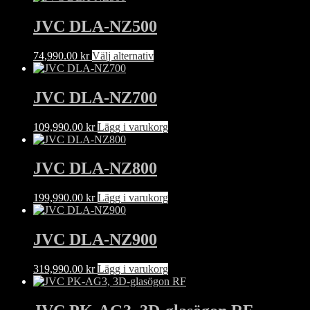
JVC DLA-NZ500
Den
74,990.00
kr
Välj alternativ
här
produkten
har
JVC DLA-NZ700
flera
varianter.
109,990.00
kr
Lägg i varukorg
De
olika
alternativen
JVC DLA-NZ800
kan
väljas
på
199,990.00
kr
Lägg i varukorg
produktsidan
JVC DLA-NZ900
319,990.00
kr
Lägg i varukorg