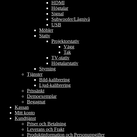
HDMI
Högtalar
Signal
Subwoofer/Lågnivå
USB
Möbler
Stativ
Projektorstativ
Vägg
Tak
TV-stativ
Högtalarstativ
Styrning
Tjänster
Bild-kalibrering
Ljud-kalibrering
Prissänkt
Demoexemplar
Begagnat
Kassan
Mitt konto
Kundtjänst
Priser och Betalning
Leverans och Frakt
Produktinformation och Personuppgifter