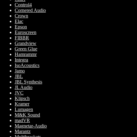
Control4
Cornered Audio
Crown
Elac
Epson
Euroscreen
FIBBR
Grandview
Green Glue
Hamrammr
Integra
IsoAcoustics
Jamo
JBL
JBL Synthesis
JL Audio
JVC
Klipsch
Kramer
Lumagen
M&K Sound
madVR
Magnetar-Audio
Marantz
Multibrackets