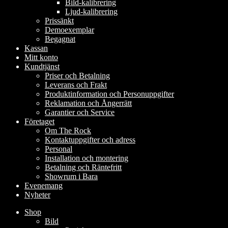
Bild-kalibrering
Ljud-kalibrering
Prissänkt
Demoexemplar
Begagnat
Kassan
Mitt konto
Kundtjänst
Priser och Betalning
Leverans och Frakt
Produktinformation och Personuppgifter
Reklamation och Ångerrätt
Garantier och Service
Företaget
Om The Rock
Kontaktuppgifter och adress
Personal
Installation och montering
Betalning och Räntefritt
Showrum i Bara
Evenemang
Nyheter
Shop
Bild