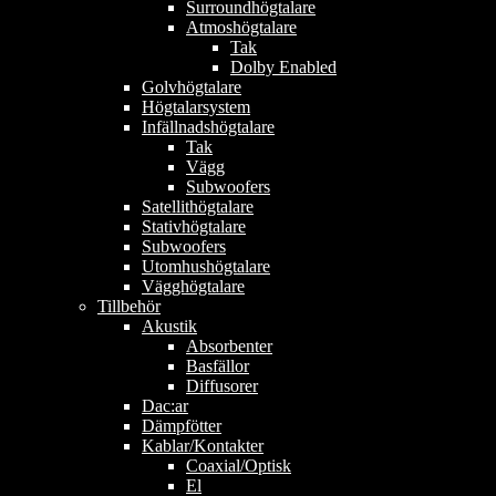
Surroundhögtalare
Atmoshögtalare
Tak
Dolby Enabled
Golvhögtalare
Högtalarsystem
Infällnadshögtalare
Tak
Vägg
Subwoofers
Satellithögtalare
Stativhögtalare
Subwoofers
Utomhushögtalare
Vägghögtalare
Tillbehör
Akustik
Absorbenter
Basfällor
Diffusorer
Dac:ar
Dämpfötter
Kablar/Kontakter
Coaxial/Optisk
El