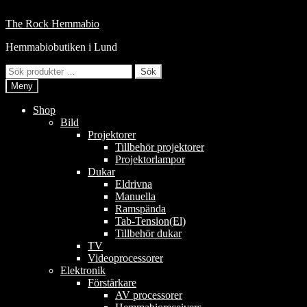
Hoppa
till
Hoppa
Hoppa
The Rock Hemmabio
innehåll
till
till
Hemmabiobutiken i Lund
navigering
innehåll
Sök
Sök
efter:
Meny
Shop
Bild
Projektorer
Tillbehör projektorer
Projektorlampor
Dukar
Eldrivna
Manuella
Ramspända
Tab-Tension(El)
Tillbehör dukar
TV
Videoprocessorer
Elektronik
Förstärkare
AV processorer