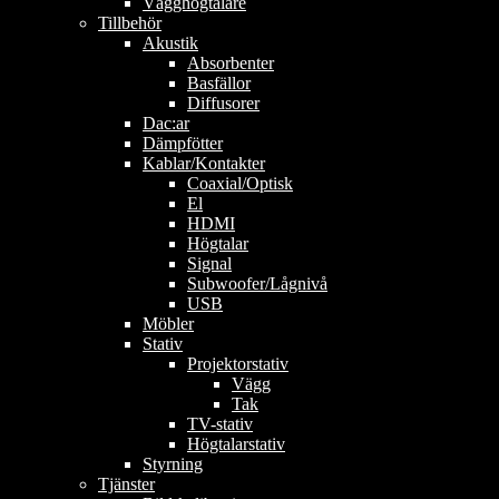
Vägghögtalare
Tillbehör
Akustik
Absorbenter
Basfällor
Diffusorer
Dac:ar
Dämpfötter
Kablar/Kontakter
Coaxial/Optisk
El
HDMI
Högtalar
Signal
Subwoofer/Lågnivå
USB
Möbler
Stativ
Projektorstativ
Vägg
Tak
TV-stativ
Högtalarstativ
Styrning
Tjänster