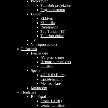
Projektorer
Tillbehör projektorer
Projektorlampor
Dukar
Eldrivna
Manuella
Ramspända
Tab-Tension(El)
Tillbehör dukar
TV
Videoprocessorer
Elektronik
Förstärkare
AV processorer
Hemmabioreceivers
Slutsteg
Spelare
4K UHD Bluray
Ljudstreaming
Mediaspelare
Multiroom
Högtalare
Biohögtalare
Front (L/C/R)
Centerhögtalare