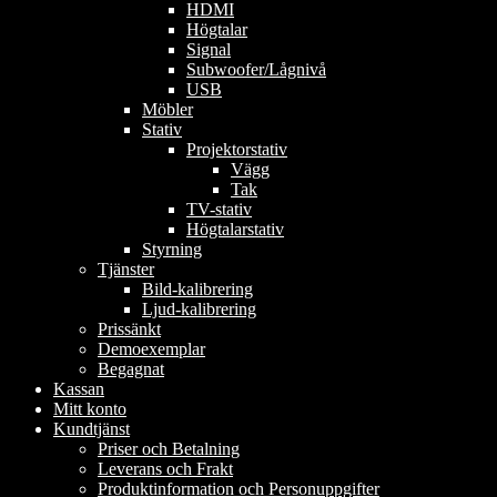
HDMI
Högtalar
Signal
Subwoofer/Lågnivå
USB
Möbler
Stativ
Projektorstativ
Vägg
Tak
TV-stativ
Högtalarstativ
Styrning
Tjänster
Bild-kalibrering
Ljud-kalibrering
Prissänkt
Demoexemplar
Begagnat
Kassan
Mitt konto
Kundtjänst
Priser och Betalning
Leverans och Frakt
Produktinformation och Personuppgifter