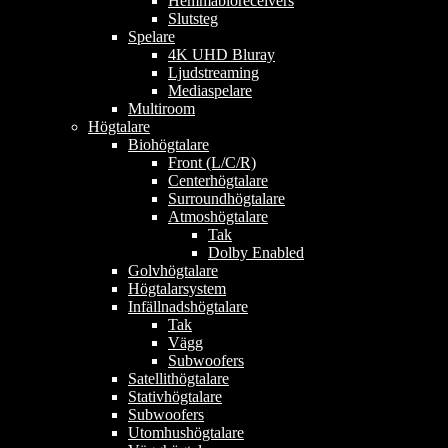
Hemmabioreceivers
Slutsteg
Spelare
4K UHD Bluray
Ljudstreaming
Mediaspelare
Multiroom
Högtalare
Biohögtalare
Front (L/C/R)
Centerhögtalare
Surroundhögtalare
Atmoshögtalare
Tak
Dolby Enabled
Golvhögtalare
Högtalarsystem
Infällnadshögtalare
Tak
Vägg
Subwoofers
Satellithögtalare
Stativhögtalare
Subwoofers
Utomhushögtalare