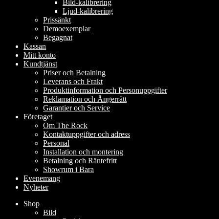
Bild-kalibrering
Ljud-kalibrering
Prissänkt
Demoexemplar
Begagnat
Kassan
Mitt konto
Kundtjänst
Priser och Betalning
Leverans och Frakt
Produktinformation och Personuppgifter
Reklamation och Ångerrätt
Garantier och Service
Företaget
Om The Rock
Kontaktuppgifter och adress
Personal
Installation och montering
Betalning och Räntefritt
Showrum i Bara
Evenemang
Nyheter
Shop
Bild