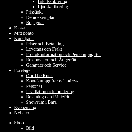
Bild-kalibrering
Ljud-kalibrering
Prissänkt
Demoexemplar
Begagnat
Kassan
Mitt konto
Kundtjänst
Priser och Betalning
Leverans och Frakt
Produktinformation och Personuppgifter
Reklamation och Ångerrätt
Garantier och Service
Företaget
Om The Rock
Kontaktuppgifter och adress
Personal
Installation och montering
Betalning och Räntefritt
Showrum i Bara
Evenemang
Nyheter
Shop
Bild