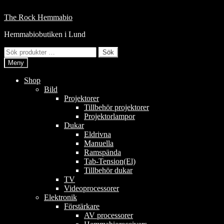
Hoppa
till
Hoppa
Hoppa
The Rock Hemmabio
innehåll
till
till
Hemmabiobutiken i Lund
navigering
innehåll
Sök
Sök
efter:
Meny
Shop
Bild
Projektorer
Tillbehör projektorer
Projektorlampor
Dukar
Eldrivna
Manuella
Ramspända
Tab-Tension(El)
Tillbehör dukar
TV
Videoprocessorer
Elektronik
Förstärkare
AV processorer