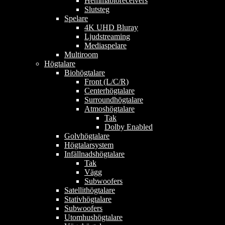
Hemmabioreceivers
Slutsteg
Spelare
4K UHD Bluray
Ljudstreaming
Mediaspelare
Multiroom
Högtalare
Biohögtalare
Front (L/C/R)
Centerhögtalare
Surroundhögtalare
Atmoshögtalare
Tak
Dolby Enabled
Golvhögtalare
Högtalarsystem
Infällnadshögtalare
Tak
Vägg
Subwoofers
Satellithögtalare
Stativhögtalare
Subwoofers
Utomhushögtalare