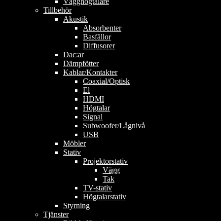
Vägghögtalare
Tillbehör
Akustik
Absorbenter
Basfällor
Diffusorer
Dac:ar
Dämpfötter
Kablar/Kontakter
Coaxial/Optisk
El
HDMI
Högtalar
Signal
Subwoofer/Lågnivå
USB
Möbler
Stativ
Projektorstativ
Vägg
Tak
TV-stativ
Högtalarstativ
Styrning
Tjänster