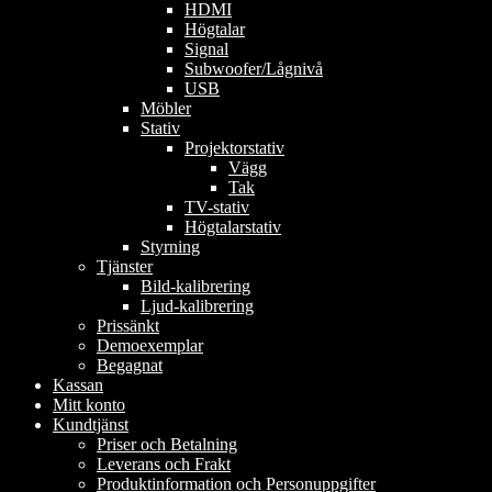
HDMI
Högtalar
Signal
Subwoofer/Lågnivå
USB
Möbler
Stativ
Projektorstativ
Vägg
Tak
TV-stativ
Högtalarstativ
Styrning
Tjänster
Bild-kalibrering
Ljud-kalibrering
Prissänkt
Demoexemplar
Begagnat
Kassan
Mitt konto
Kundtjänst
Priser och Betalning
Leverans och Frakt
Produktinformation och Personuppgifter