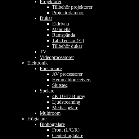
Projektorer
Tillbehör projektorer
Projektorlampor
Dukar
Eldrivna
Manuella
Ramspända
Tab-Tension(El)
Tillbehör dukar
TV
Videoprocessorer
Elektronik
Förstärkare
AV processorer
Hemmabioreceivers
Slutsteg
Spelare
4K UHD Bluray
Ljudstreaming
Mediaspelare
Multiroom
Högtalare
Biohögtalare
Front (L/C/R)
Centerhögtalare