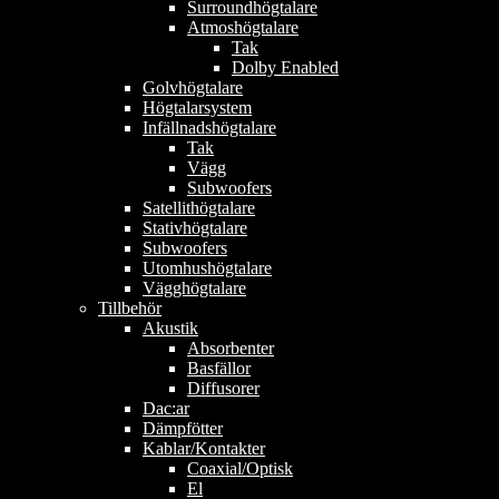
Surroundhögtalare
Atmoshögtalare
Tak
Dolby Enabled
Golvhögtalare
Högtalarsystem
Infällnadshögtalare
Tak
Vägg
Subwoofers
Satellithögtalare
Stativhögtalare
Subwoofers
Utomhushögtalare
Vägghögtalare
Tillbehör
Akustik
Absorbenter
Basfällor
Diffusorer
Dac:ar
Dämpfötter
Kablar/Kontakter
Coaxial/Optisk
El