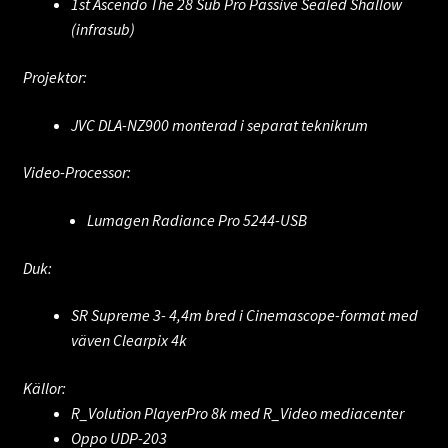
1st Ascendo The 28 Sub Pro Passive Sealed Shallow
(infrasub)
Projektor:
JVC DLA-NZ900 monterad i separat teknikrum
Video-Processor:
Lumagen Radiance Pro 5244-USB
Duk:
SR Supreme 3- 4,4m bred i Cinemascope-format med
väven Clearpix 4k
Källor:
R_Volution PlayerPro 8k med R_Video mediacenter
Oppo UDP-203