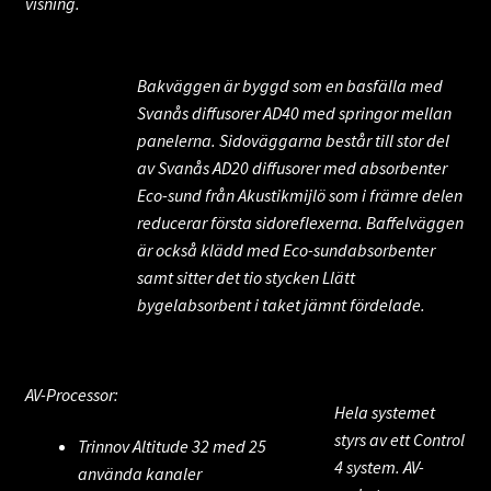
visning.
Kontaktuppgifter och adress
Personal
Bakväggen är byggd som en basfälla med
Svanås diffusorer AD40 med springor mellan
Installation och montering
panelerna. Sidoväggarna består till stor del
av Svanås AD20 diffusorer med absorbenter
Betalning och Räntefritt
Eco-sund från Akustikmijlö som i främre delen
reducerar första sidoreflexerna. Baffelväggen
Showrum i Bara
är också klädd med Eco-sundabsorbenter
samt sitter det tio stycken Llätt
Evenemang
bygelabsorbent i taket jämnt fördelade.
Nyheter
AV-Processor:
Hela systemet
styrs av ett Control
Trinnov Altitude 32 med 25
4 system. AV-
använda kanaler