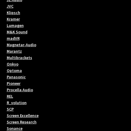
JVC
Klipsch
Kramer
Lumagen
M&K Sound
madVR
Magnetar-Audio
Marantz
Multibrackets
Onkyo
Optoma
Panasonic
Pioneer
Procella Audio
REL
R_volution
SCP
Screen Excellence
Screen Research
Sonance