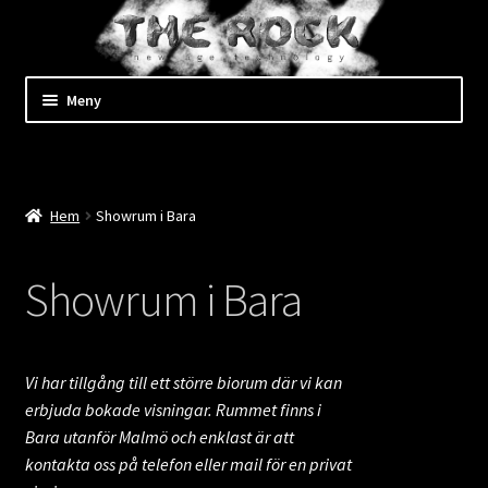
Hoppa
till
innehåll
Hoppa
Hoppa
Meny
till
till
navigering
innehåll
Expand
Shop
underm
Kassan
Hem
Showrum i Bara
Mitt konto
Showrum i Bara
Expand
Kundtjänst
underm
Expand
Företaget
Vi har tillgång till ett större biorum där vi kan
underm
erbjuda bokade visningar. Rummet finns i
Bara utanför Malmö och enklast är att
Om The Rock
kontakta oss på telefon eller mail för en privat