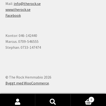
Mail:
info@therock.se
www.therock.se
Facebook
Kontor: 046-142440
Marcus. 0709-546555
Stephan. 0733-147474
© The Rock Hemmabio 2026
Byggt med WooCommerce
.
0
Sök
Sök