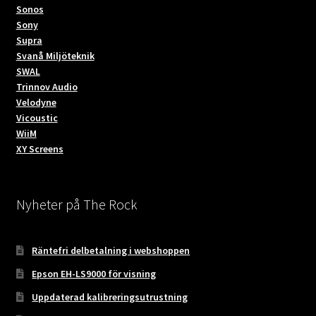
Sonos
Sony
Supra
Svanå Miljöteknik
SWAL
Trinnov Audio
Velodyne
Vicoustic
WiiM
XY Screens
Nyheter på The Rock
Räntefri delbetalning i webshoppen
Epson EH-LS9000 för visning
Uppdaterad kalibreringsutrustning