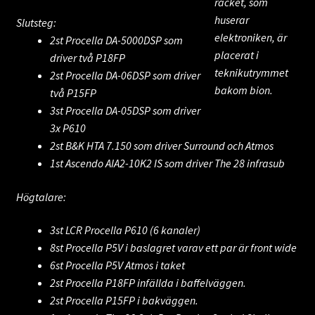
racket, som
huserar
Slutsteg:
elektroniken, är
2st Procella DA-5000DSP som
placerat i
driver två P18FP
teknikutrymmet
2st Procella DA-06DSP som driver
bakom bion.
två P15FP
3st Procella DA-05DSP som driver
3x P610
2st B&K HTA 7.150 som driver Surround och Atmos
1st Ascendo AIA2-10K2 IS som driver The 28 infrasub
Högtalare:
3st LCR Procella P610 (6 kanaler)
8st Procella P5V i baslagret varav ett par är front wide
6st Procella P5V Atmos i taket
2st Procella P18FP infällda i baffelväggen.
2st Procella P15FP i bakväggen.