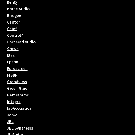
BenQ
Brane Audio
Bridgee
Canton
Chief
Control4
Cornered Audio
Crown
Elac
Epson
Euroscreen
FIBBR
Grandview
Green Glue
Hamrammr
Integra
IsoAcoustics
Jamo
JBL
JBL Synthesis
JL Audio