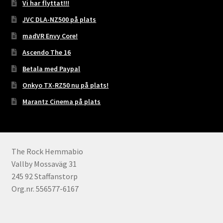
Vi har flyttat!!!
JVC DLA-NZ500 på plats
madVR Envy Core!
Ascendo The 16
Betala med Paypal
Onkyo TX-RZ50 nu på plats!
Marantz Cinema på plats
The Rock Hemmabio
Vallby Mossaväg 31
245 92 Staffanstorp
Org.nr. 556577-6167