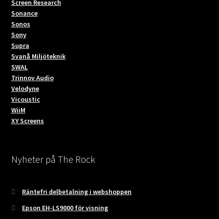
Screen Research
Sonance
Sonos
Sony
Supra
Svanå Miljöteknik
SWAL
Trinnov Audio
Velodyne
Vicoustic
WiiM
XY Screens
Nyheter på The Rock
Räntefri delbetalning i webshoppen
Epson EH-LS9000 för visning