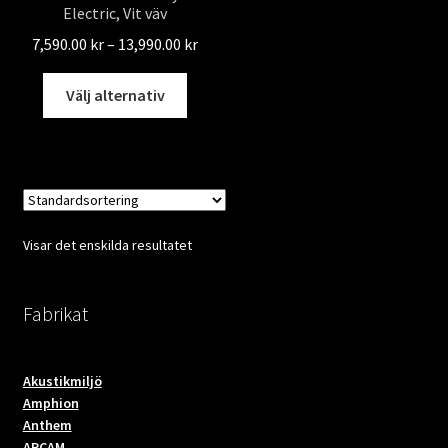
Electric, Vit väv
Prisintervall:
7,590.00
kr
–
13,990.00
kr
7,590.00 kr
Den
till
Välj alternativ
här
13,990.00 kr
produkten
har
flera
varianter.
De
Visar det enskilda resultatet
olika
alternativen
kan
Fabrikat
väljas
på
Akustikmiljö
produktsidan
Amphion
Anthem
ARCAM