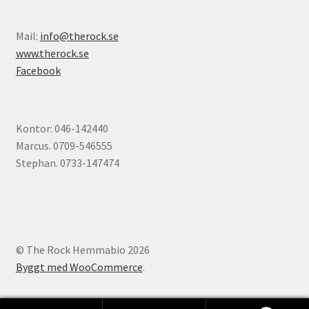
Mail:
info@therock.se
www.therock.se
Facebook
Kontor: 046-142440
Marcus. 0709-546555
Stephan. 0733-147474
© The Rock Hemmabio 2026
Byggt med WooCommerce
.