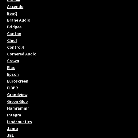
Ascendo
BenQ
Brane Audio
Bridgee
Canton
Chief
Control4
Cornered Audio
Crown
Elac
Epson
Euroscreen
FIBBR
Grandview
Green Glue
Hamrammr
Integra
IsoAcoustics
Jamo
JBL