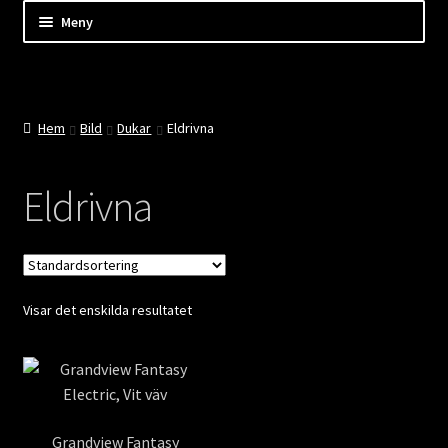
Hoppa
Hoppa
Hoppa
Meny
till
till
till
innehåll
navigering
innehåll
Shop
Kassan
Hem
Bild
Dukar
Eldrivna
Mitt konto
Eldrivna
Kundtjänst
Företaget
Visar det enskilda resultatet
Evenemang
Nyheter
Grandview Fantasy