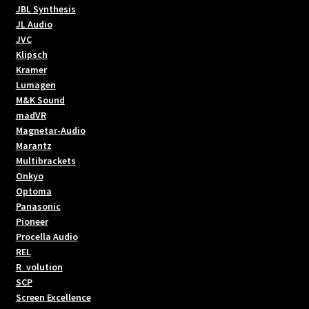
JBL Synthesis
JL Audio
JVC
Klipsch
Kramer
Lumagen
M&K Sound
madVR
Magnetar-Audio
Marantz
Multibrackets
Onkyo
Optoma
Panasonic
Pioneer
Procella Audio
REL
R_volution
SCP
Screen Excellence