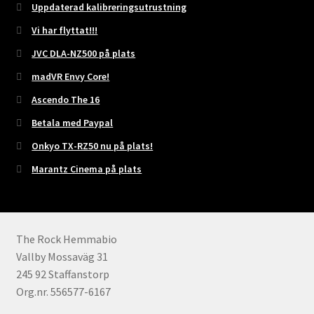
Uppdaterad kalibreringsutrustning
Vi har flyttat!!!
JVC DLA-NZ500 på plats
madVR Envy Core!
Ascendo The 16
Betala med Paypal
Onkyo TX-RZ50 nu på plats!
Marantz Cinema på plats
The Rock Hemmabio
Vallby Mossaväg 31
245 92 Staffanstorp
Org.nr. 556577-6167