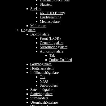
Hemmabioreceivers
Slutsteg
Spelare
4K UHD Bluray
Ljudstreaming
Mediaspelare
Multiroom
Högtalare
Biohögtalare
Front (L/C/R)
Centerhögtalare
Surroundhögtalare
Atmoshögtalare
Tak
Dolby Enabled
Golvhögtalare
Högtalarsystem
Infällnadshögtalare
Tak
Vägg
Subwoofers
Satellithögtalare
Stativhögtalare
Subwoofers
Utomhushögtalare