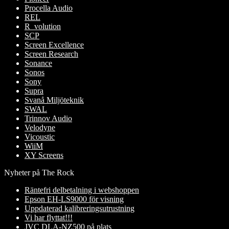
Procella Audio
REL
R_volution
SCP
Screen Excellence
Screen Research
Sonance
Sonos
Sony
Supra
Svanå Miljöteknik
SWAL
Trinnov Audio
Velodyne
Vicoustic
WiiM
XY Screens
Nyheter på The Rock
Räntefri delbetalning i webshoppen
Epson EH-LS9000 för visning
Uppdaterad kalibreringsutrustning
Vi har flyttat!!!
JVC DLA-NZ500 på plats