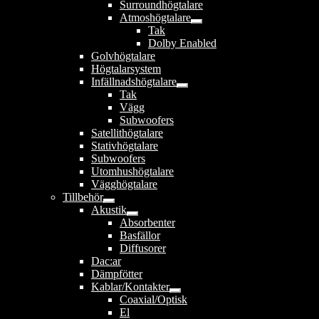
Surroundhögtalare
Atmoshögtalare
Expandera
Tak
undermeny
Dolby Enabled
Golvhögtalare
Högtalarsystem
Infällnadshögtalare
Expandera
Tak
undermeny
Vägg
Subwoofers
Satellithögtalare
Stativhögtalare
Subwoofers
Utomhushögtalare
Vägghögtalare
Tillbehör
Expandera
Akustik
undermeny
Expandera
Absorbenter
undermeny
Basfällor
Diffusorer
Dac:ar
Dämpfötter
Kablar/Kontakter
Expandera
Coaxial/Optisk
undermeny
El