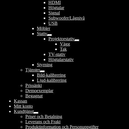
HDMI
Högtalar
Signal
Subwoofer/Lågnivå
USB
Möbler
Stativ
Expandera
Projektorstativ
undermeny
Expandera
Vägg
undermeny
Tak
TV-stativ
Högtalarstativ
Styrning
Tjänster
Expandera
Bild-kalibrering
undermeny
Ljud-kalibrering
Prissänkt
Demoexemplar
Begagnat
Kassan
Mitt konto
Kundtjänst
Expandera
Priser och Betalning
undermeny
Leverans och Frakt
Produktinformation och Personuppgifter