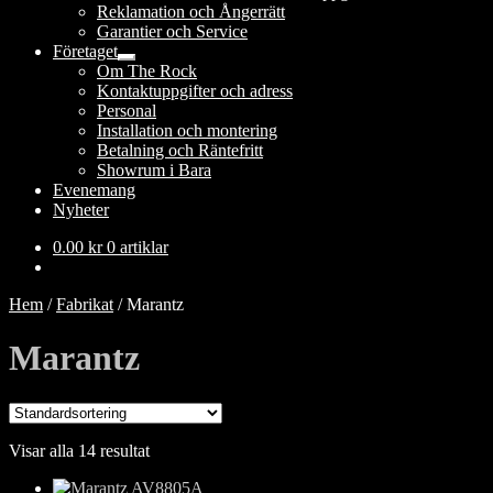
Reklamation och Ångerrätt
Garantier och Service
Företaget
Expandera
Om The Rock
undermeny
Kontaktuppgifter och adress
Personal
Installation och montering
Betalning och Räntefritt
Showrum i Bara
Evenemang
Nyheter
0.00
kr
0 artiklar
Hem
/
Fabrikat
/
Marantz
Marantz
Visar alla 14 resultat