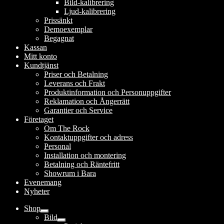
Bild-kalibrering
Ljud-kalibrering
Prissänkt
Demoexemplar
Begagnat
Kassan
Mitt konto
Kundtjänst
Priser och Betalning
Leverans och Frakt
Produktinformation och Personuppgifter
Reklamation och Ångerrätt
Garantier och Service
Företaget
Om The Rock
Kontaktuppgifter och adress
Personal
Installation och montering
Betalning och Räntefritt
Showrum i Bara
Evenemang
Nyheter
Shop
Expandera
Bild
undermeny
Expandera