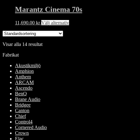
produkten
alternativen
har
Marantz Cinema 70s
kan
flera
väljas
varianter.
på
Den
11,690.00
kr
Välj alternativ
De
produktsidan
här
olika
produkten
alternativen
har
kan
Visar alla 14 resultat
flera
väljas
varianter.
på
Fabrikat
De
produktsidan
olika
Akustikmiljö
alternativen
Amphion
kan
Anthem
väljas
ARCAM
på
Ascendo
produktsidan
BenQ
Brane Audio
Bridgee
Canton
Chief
Control4
Cornered Audio
Crown
Elac