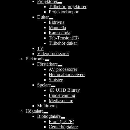
Projektorer
undermeny
Expandera
Tillbehör projektorer
undermeny
Projektorlampor
Dukar
Expandera
Eldrivna
undermeny
Manuella
Ramspända
Tab-Tension(El)
Tillbehör dukar
TV
Videoprocessorer
Elektronik
Expandera
Förstärkare
undermeny
Expandera
AV processorer
undermeny
Hemmabioreceivers
Slutsteg
Spelare
Expandera
4K UHD Bluray
undermeny
Ljudstreaming
Mediaspelare
Multiroom
Högtalare
Expandera
Biohögtalare
undermeny
Expandera
Front (L/C/R)
undermeny
Centerhögtalare