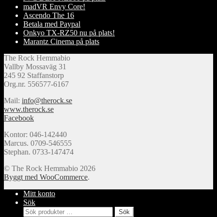
madVR Envy Core!
Ascendo The 16
Betala med Paypal
Onkyo TX-RZ50 nu på plats!
Marantz Cinema på plats
The Rock Hemmabio
Vallby Mossaväg 31
245 92 Staffanstorp
Org.nr. 556577-6167
Mail:
info@therock.se
www.therock.se
Facebook
Kontor: 046-142440
Marcus. 0709-546555
Stephan. 0733-147474
© The Rock Hemmabio 2026
Byggt med WooCommerce
.
Mitt konto
Sök
Sök
Sök