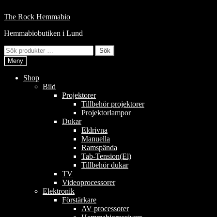
Hoppa
till
Hoppa
Hoppa
The Rock Hemmabio
innehåll
till
till
Hemmabiobutiken i Lund
navigering
innehåll
Sök
Sök
efter:
Meny
Shop
Bild
Projektorer
Tillbehör projektorer
Projektorlampor
Dukar
Eldrivna
Manuella
Ramspända
Tab-Tension(El)
Tillbehör dukar
TV
Videoprocessorer
Elektronik
Förstärkare
AV processorer