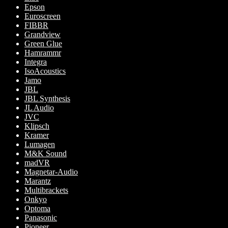
Epson
Euroscreen
FIBBR
Grandview
Green Glue
Hamrammr
Integra
IsoAcoustics
Jamo
JBL
JBL Synthesis
JL Audio
JVC
Klipsch
Kramer
Lumagen
M&K Sound
madVR
Magnetar-Audio
Marantz
Multibrackets
Onkyo
Optoma
Panasonic
Pioneer