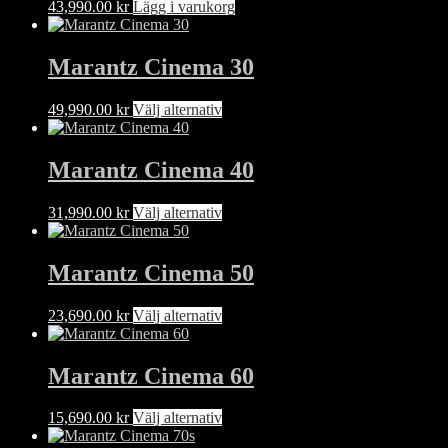
43,990.00
kr
Lägg i varukorg
Marantz Cinema 30
Den
49,990.00
kr
Välj alternativ
här
produkten
har
Marantz Cinema 40
flera
varianter.
Den
31,990.00
kr
Välj alternativ
De
här
olika
produkten
alternativen
har
Marantz Cinema 50
kan
flera
väljas
varianter.
på
Den
23,690.00
kr
Välj alternativ
De
produktsidan
här
olika
produkten
alternativen
har
Marantz Cinema 60
kan
flera
väljas
varianter.
på
Den
15,690.00
kr
Välj alternativ
De
produktsidan
här
olika