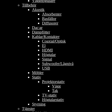
Vägghögtalare
Tillbehör
Akustik
Absorbenter
Basfällor
Diffusorer
Dac:ar
Dämpfötter
Kablar/Kontakter
Coaxial/Optisk
El
HDMI
Högtalar
Signal
Subwoofer/Lågnivå
USB
Möbler
Stativ
Projektorstativ
Vägg
Tak
TV-stativ
Högtalarstativ
Styrning
Tjänster