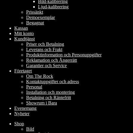
Bild-kalibrering
Ljud-kalibrering
Prissänkt
Demoexemplar
Begagnat
Kassan
Mitt konto
Kundtjänst
Priser och Betalning
Leverans och Frakt
Produktinformation och Personuppgifter
Reklamation och Ångerrätt
Garantier och Service
Företaget
Om The Rock
Kontaktuppgifter och adress
Personal
Installation och montering
Betalning och Räntefritt
Showrum i Bara
Evenemang
Nyheter
Shop
Bild