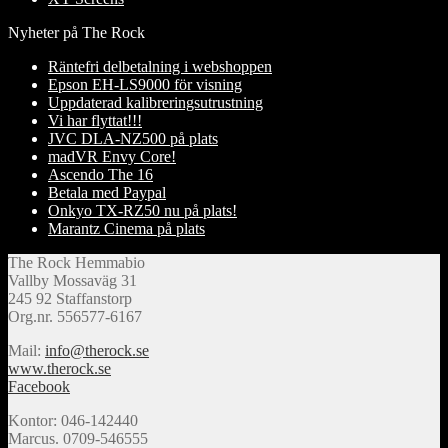
Nyheter på The Rock
Räntefri delbetalning i webshoppen
Epson EH-LS9000 för visning
Uppdaterad kalibreringsutrustning
Vi har flyttat!!!
JVC DLA-NZ500 på plats
madVR Envy Core!
Ascendo The 16
Betala med Paypal
Onkyo TX-RZ50 nu på plats!
Marantz Cinema på plats
The Rock Hemmabio
Vallby Mossaväg 31
245 92 Staffanstorp
Org.nr. 556577-6167
Mail:
info@therock.se
www.therock.se
Facebook
Kontor: 046-142440
Marcus. 0709-546555