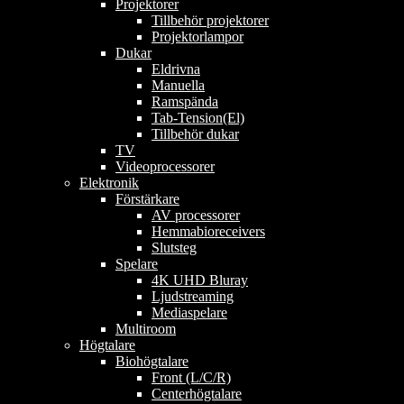
Projektorer
Tillbehör projektorer
Projektorlampor
Dukar
Eldrivna
Manuella
Ramspända
Tab-Tension(El)
Tillbehör dukar
TV
Videoprocessorer
Elektronik
Förstärkare
AV processorer
Hemmabioreceivers
Slutsteg
Spelare
4K UHD Bluray
Ljudstreaming
Mediaspelare
Multiroom
Högtalare
Biohögtalare
Front (L/C/R)
Centerhögtalare