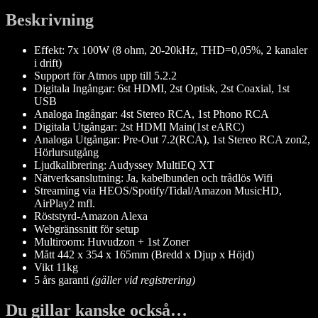
Beskrivning
Effekt: 7x 100W (8 ohm, 20-20kHz, THD=0,05%, 2 kanaler
i drift)
Support för Atmos upp till 5.2.2
Digitala Ingångar: 6st HDMI, 2st Optisk, 2st Coaxial, 1st
USB
Analoga Ingångar: 4st Stereo RCA, 1st Phono RCA
Digitala Utgångar: 2st HDMI Main(1st eARC)
Analoga Utgångar: Pre-Out 7.2(RCA), 1st Stereo RCA zon2,
Hörlursutgång
Ljudkalibrering: Audyssey MultiEQ XT
Nätverksanslutning: Ja, kabelbunden och trådlös Wifi
Streaming via HEOS/Spotify/Tidal/Amazon MusicHD,
AirPlay2 mfl.
Röststyrd-Amazon Alexa
Webgränssnitt för setup
Multiroom: Huvudzon + 1st Zoner
Mått 442 x 354 x 165mm (Bredd x Djup x Höjd)
Vikt 11kg
5 års garanti
(gäller vid registrering)
Du gillar kanske också…