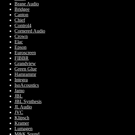
Brane Audio
Bridgee
Canton
Chief
Control4
Cornered Audio
Crown
Elac
Epson
Euroscreen
FIBBR
Grandview
Green Glue
Hamrammr
Integra
IsoAcoustics
Jamo
JBL
JBL Synthesis
JL Audio
JVC
Klipsch
Kramer
Lumagen
M&K Sound