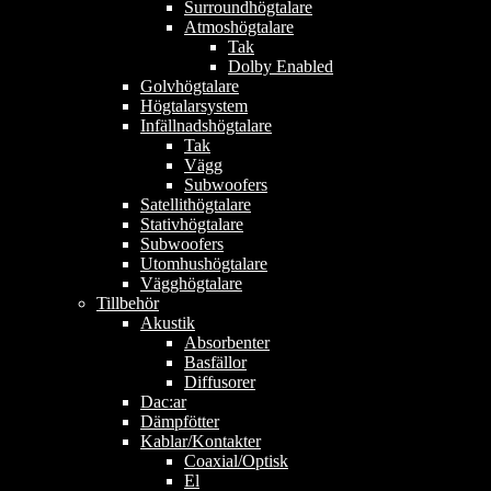
Surroundhögtalare
Atmoshögtalare
Tak
Dolby Enabled
Golvhögtalare
Högtalarsystem
Infällnadshögtalare
Tak
Vägg
Subwoofers
Satellithögtalare
Stativhögtalare
Subwoofers
Utomhushögtalare
Vägghögtalare
Tillbehör
Akustik
Absorbenter
Basfällor
Diffusorer
Dac:ar
Dämpfötter
Kablar/Kontakter
Coaxial/Optisk
El