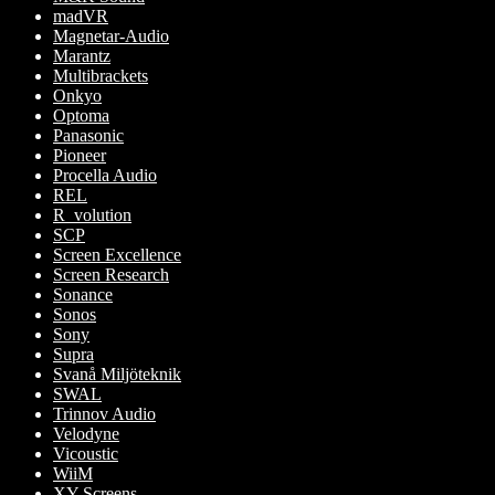
madVR
Magnetar-Audio
Marantz
Multibrackets
Onkyo
Optoma
Panasonic
Pioneer
Procella Audio
REL
R_volution
SCP
Screen Excellence
Screen Research
Sonance
Sonos
Sony
Supra
Svanå Miljöteknik
SWAL
Trinnov Audio
Velodyne
Vicoustic
WiiM
XY Screens