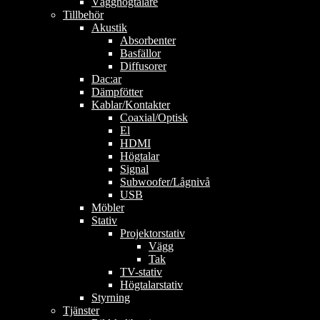
Vägghögtalare
Tillbehör
Akustik
Absorbenter
Basfällor
Diffusorer
Dac:ar
Dämpfötter
Kablar/Kontakter
Coaxial/Optisk
El
HDMI
Högtalar
Signal
Subwoofer/Lågnivå
USB
Möbler
Stativ
Projektorstativ
Vägg
Tak
TV-stativ
Högtalarstativ
Styrning
Tjänster