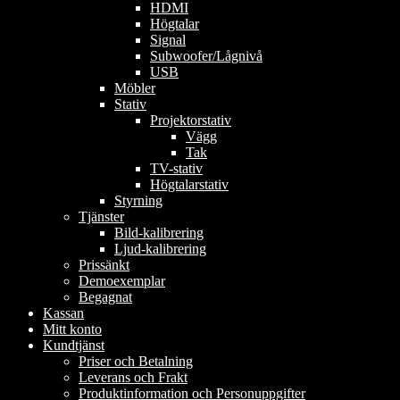
HDMI
Högtalar
Signal
Subwoofer/Lågnivå
USB
Möbler
Stativ
Projektorstativ
Vägg
Tak
TV-stativ
Högtalarstativ
Styrning
Tjänster
Bild-kalibrering
Ljud-kalibrering
Prissänkt
Demoexemplar
Begagnat
Kassan
Mitt konto
Kundtjänst
Priser och Betalning
Leverans och Frakt
Produktinformation och Personuppgifter