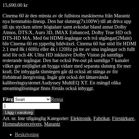
15,690.00
kr
Cinema 60 är den minsta av de fullstora maskinerna från Marantz
nya hemmabio-lineup. Den har slutsteg(7x100W) till att driva upp
till sju stycken större högtalare samt avkodar bland annat Dolby
Atmos, DTS:X, Auro 3D, IMAX Enhanced, Dolby True HD och
DTS-HD MA. Med 6st HDMI-ingångar och två utgångar(2Main)
blir Cinema 60 en ypperlig bildväxel. Cinema 60 har stöd för HDMI
2.1 med 8k i 60Hz eller 4k i 120Hz på tre av sina ingångar och fullt
stöd för och 4K Ultra HD inklusive Dolby Vision på samtliga
resterande ingångar. Den har också Pre-out på samtliga 7 kanaler
vilket ger möjlighet att bygga vidare med separata slutsteg för mer
kraft. De inbyggda slutstegen går då också att stänga av för
förbättrad återgivning. Ingår gör också det lättanvända
kalibreringsystemet Audyssey MultiEQ XT. En mängd olika
streaminglösningar finns förstås också inbyggt.
Färg
Rensa
Marantz
Cinema
Lägg i varukorg
60
Art. nr.
Inte tillgänglig
Kategorier:
Elektronik
,
Fabrikat
,
Förstärkare
,
mängd
Hemmabioreceivers
,
Marantz
Beskrivning