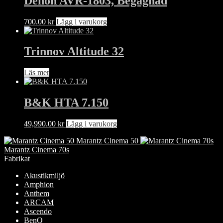
Denon AVR-1803, Begagnad
700.00
kr
Lägg i varukorg
Trinnov Altitude 32
Läs mer
B&K HTA 7.150
49,990.00
kr
Lägg i varukorg
Marantz Cinema 50
Marantz Cinema 70s
Fabrikat
Akustikmiljö
Amphion
Anthem
ARCAM
Ascendo
BenQ