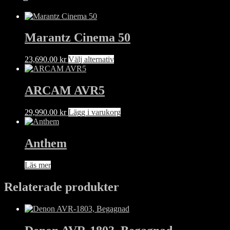
Marantz Cinema 50
Den
23,690.00
kr
Välj alternativ
här
produkten
har
ARCAM AVR5
flera
varianter.
29,990.00
kr
Lägg i varukorg
De
olika
alternativen
Anthem
kan
väljas
på
Läs mer
produktsidan
Relaterade produkter