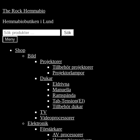
Hoppa
till
Hoppa
Hoppa
The Rock Hemmabio
innehåll
till
till
Hemmabiobutiken i Lund
navigering
innehåll
Sök
Sök
efter:
Meny
Shop
Bild
Projektorer
Tillbehör projektorer
Projektorlampor
Dukar
Eldrivna
Manuella
Ramspända
Tab-Tension(El)
Tillbehör dukar
TV
Videoprocessorer
Elektronik
Förstärkare
AV processorer