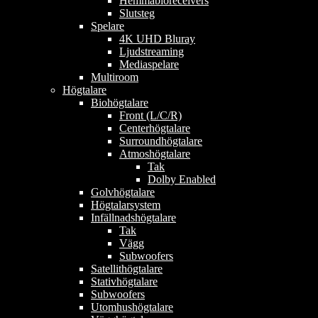
Hemmabioreceivers
Slutsteg
Spelare
4K UHD Bluray
Ljudstreaming
Mediaspelare
Multiroom
Högtalare
Biohögtalare
Front (L/C/R)
Centerhögtalare
Surroundhögtalare
Atmoshögtalare
Tak
Dolby Enabled
Golvhögtalare
Högtalarsystem
Infällnadshögtalare
Tak
Vägg
Subwoofers
Satellithögtalare
Stativhögtalare
Subwoofers
Utomhushögtalare