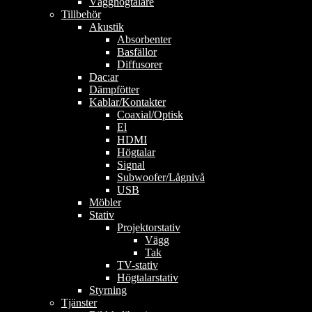
Vägghögtalare
Tillbehör
Akustik
Absorbenter
Basfällor
Diffusorer
Dac:ar
Dämpfötter
Kablar/Kontakter
Coaxial/Optisk
El
HDMI
Högtalar
Signal
Subwoofer/Lågnivå
USB
Möbler
Stativ
Projektorstativ
Vägg
Tak
TV-stativ
Högtalarstativ
Styrning
Tjänster