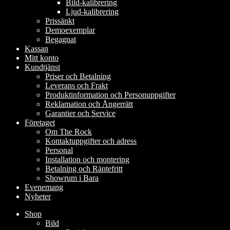
Bild-kalibrering
Ljud-kalibrering
Prissänkt
Demoexemplar
Begagnat
Kassan
Mitt konto
Kundtjänst
Priser och Betalning
Leverans och Frakt
Produktinformation och Personuppgifter
Reklamation och Ångerrätt
Garantier och Service
Företaget
Om The Rock
Kontaktuppgifter och adress
Personal
Installation och montering
Betalning och Räntefritt
Showrum i Bara
Evenemang
Nyheter
Shop
Bild