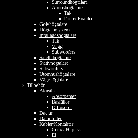
Surroundhögtalare
Atmoshögtalare
Tak
Dolby Enabled
Golvhögtalare
Högtalarsystem
Infällnadshögtalare
Tak
Vägg
Subwoofers
Satellithögtalare
Stativhögtalare
Subwoofers
Utomhushögtalare
Vägghögtalare
Tillbehör
Akustik
Absorbenter
Basfällor
Diffusorer
Dac:ar
Dämpfötter
Kablar/Kontakter
Coaxial/Optisk
El