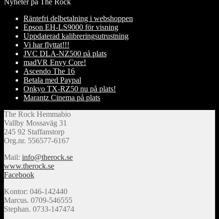
Nyheter på The Rock
Räntefri delbetalning i webshoppen
Epson EH-LS9000 för visning
Uppdaterad kalibreringsutrustning
Vi har flyttat!!!
JVC DLA-NZ500 på plats
madVR Envy Core!
Ascendo The 16
Betala med Paypal
Onkyo TX-RZ50 nu på plats!
Marantz Cinema på plats
The Rock Hemmabio
Vallby Mossaväg 31
245 92 Staffanstorp
Org.nr. 556577-6167
Mail:
info@therock.se
www.therock.se
Facebook
Kontor: 046-142440
Marcus. 0709-546555
Stephan. 0733-147474