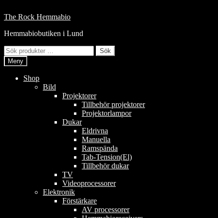
Hoppa
till
Hoppa
Hoppa
The Rock Hemmabio
innehåll
till
till
Hemmabiobutiken i Lund
navigering
innehåll
Sök
Sök
efter:
Meny
Shop
Bild
Projektorer
Tillbehör projektorer
Projektorlampor
Dukar
Eldrivna
Manuella
Ramspända
Tab-Tension(El)
Tillbehör dukar
TV
Videoprocessorer
Elektronik
Förstärkare
AV processorer