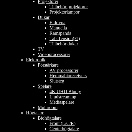
Projektorer
Tillbehör projektorer
Projektorlampor
Dukar
Eldrivna
Manuella
Ramspända
Tab-Tension(El)
Tillbehör dukar
TV
Videoprocessorer
Elektronik
Förstärkare
AV processorer
Hemmabioreceivers
Slutsteg
Spelare
4K UHD Bluray
Ljudstreaming
Mediaspelare
Multiroom
Högtalare
Biohögtalare
Front (L/C/R)
Centerhögtalare