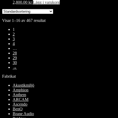
2,800.00
kr
Lägg i varukorg
Visar 1–16 av 467 resultat
1
2
3
4
…
28
29
30
→
Fabrikat
Akustikmiljö
Amphion
Anthem
ARCAM
Ascendo
BenQ
Brane Audio