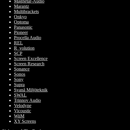
Magnetar-Audio
Marantz
Multibrackets
Onkyo
Optoma
Panasonic
Pioneer
Procella Audio
REL
R_volution
SCP
Screen Excellence
Screen Research
Sonance
Sonos
Sony
Supra
Svanå Miljöteknik
SWAL
Trinnov Audio
Velodyne
Vicoustic
WiiM
XY Screens