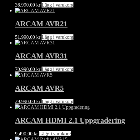
på
36,990.00
kr
Lägg i varukorg
produktsidan
ARCAM AVR21
51,990.00
kr
Lägg i varukorg
ARCAM AVR31
70,990.00
kr
Lägg i varukorg
ARCAM AVR5
29,990.00
kr
Lägg i varukorg
ARCAM HDMI 2.1 Uppgradering
9,490.00
kr
Lägg i varukorg