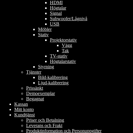
HDMI
Högtalar
Signal
Subwoofer/Lågnivå
USB
Möbler
Stativ
Projektorstativ
Vägg
Tak
TV-stativ
Högtalarstativ
Styrning
Tjänster
Bild-kalibrering
Ljud-kalibrering
Prissänkt
Demoexemplar
Begagnat
Kassan
Mitt konto
Kundtjänst
Priser och Betalning
Leverans och Frakt
Produktinformation och Personuppgifter