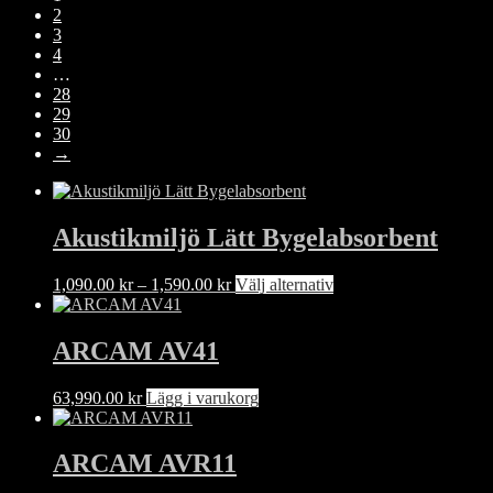
2
3
4
…
28
29
30
→
Akustikmiljö Lätt Bygelabsorbent
Prisintervall:
Den
1,090.00
kr
–
1,590.00
kr
Välj alternativ
1,090.00 kr
här
till
produkten
1,590.00 kr
har
ARCAM AV41
flera
varianter.
63,990.00
kr
Lägg i varukorg
De
olika
alternativen
ARCAM AVR11
kan
väljas