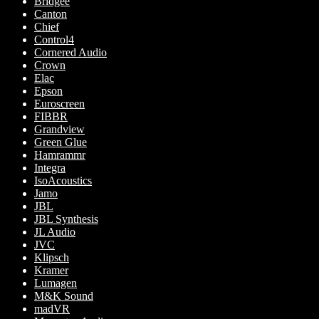
Bridgee
Canton
Chief
Control4
Cornered Audio
Crown
Elac
Epson
Euroscreen
FIBBR
Grandview
Green Glue
Hamrammr
Integra
IsoAcoustics
Jamo
JBL
JBL Synthesis
JL Audio
JVC
Klipsch
Kramer
Lumagen
M&K Sound
madVR