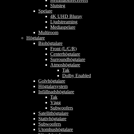
Hemmabioreceivers
Slutsteg
Spelare
4K UHD Bluray
Ljudstreaming
Mediaspelare
Multiroom
Högtalare
Biohögtalare
Front (L/C/R)
Centerhögtalare
Surroundhögtalare
Atmoshögtalare
Tak
Dolby Enabled
Golvhögtalare
Högtalarsystem
Infällnadshögtalare
Tak
Vägg
Subwoofers
Satellithögtalare
Stativhögtalare
Subwoofers
Utomhushögtalare