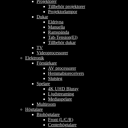
Projektorer
Tillbehör projektorer
Projektorlampor
Dukar
Eldrivna
Manuella
Ramspända
Tab-Tension(El)
Tillbehör dukar
TV
Videoprocessorer
Elektronik
Förstärkare
AV processorer
Hemmabioreceivers
Slutsteg
Spelare
4K UHD Bluray
Ljudstreaming
Mediaspelare
Multiroom
Högtalare
Biohögtalare
Front (L/C/R)
Centerhögtalare