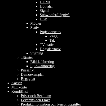
HDMI
Högtalar
Signal
Subwoofer/Lågnivå
USB
Möbler
Stativ
Projektorstativ
Vägg
Tak
TV-stativ
Högtalarstativ
Styrning
Tjänster
Bild-kalibrering
Ljud-kalibrering
Prissänkt
Demoexemplar
Begagnat
Kassan
Mitt konto
Kundtjänst
Priser och Betalning
Leverans och Frakt
Produktinformation och Personuppgifter