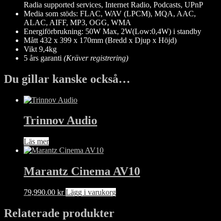
Radia supported services, Internet Radio, Podcasts, UPnP
Media som stöds: FLAC, WAV (LPCM), MQA, AAC,
ALAC, AIFF, MP3, OGG, WMA
Energiförbrukning: 50W Max, 2W(Low:0,4W) i standby
Mått 432 x 399 x 170mm (Bredd x Djup x Höjd)
Vikt 9,4kg
5 års garanti
(Kräver registrering)
Du gillar kanske också…
Trinnov Audio
Läs mer
Marantz Cinema AV10
79,990.00
kr
Lägg i varukorg
Relaterade produkter