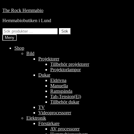
Hoppa
till
Hoppa
Hoppa
The Rock Hemmabio
innehåll
till
till
Hemmabiobutiken i Lund
navigering
innehåll
Sök
Sök
efter:
Meny
Shop
Bild
Projektorer
Tillbehör projektorer
Projektorlampor
Dukar
Eldrivna
Manuella
Ramspända
Tab-Tension(El)
Tillbehör dukar
TV
Videoprocessorer
Elektronik
Förstärkare
AV processorer