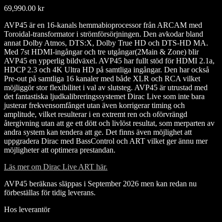
69,990.00
kr
AVP45 är en 16-kanals hemmabioprocessor från ARCAM med
Toroidal-transformator i strömförsörjningen. Den avkodar bland
annat Dolby Atmos, DTS:X, Dolby True HD och DTS-HD MA.
Med 7st HDMI-ingångar och tre utgångar(2Main & Zone) blir
AVP45 en ypperlig bildväxel. AVP45 har fullt stöd för HDMI 2.1a,
HDCP 2.3 och 4K Ultra HD på samtliga ingångar. Den har också
Pre-out på samtliga 16 kanaler med både XLR och RCA vilket
möjliggör stor flexibilitet i val av slutsteg. AVP45 är utrustad med
det fantastiska ljudkalibreringssystemet Dirac Live som inte bara
justerar frekvensomfånget utan även korrigerar timing och
amplitude, vilket resulterar i en extremt ren och oförvrängd
återgivning utan att ge ett dött och livlöst resultat, som merparten av
andra system kan tendera att ge. Det finns även möjlighet att
uppgradera Dirac med BassControl och ART vilket ger ännu mer
möjligheter att optimera prestandan.
Läs mer om Dirac Live ART här.
AVP45 beräknas släppas i September 2026 men kan redan nu
förbeställas för tidig leverans.
Hos leverantör