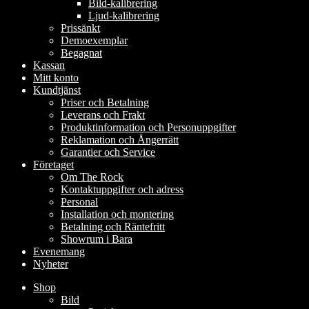
Bild-kalibrering
Ljud-kalibrering
Prissänkt
Demoexemplar
Begagnat
Kassan
Mitt konto
Kundtjänst
Priser och Betalning
Leverans och Frakt
Produktinformation och Personuppgifter
Reklamation och Ångerrätt
Garantier och Service
Företaget
Om The Rock
Kontaktuppgifter och adress
Personal
Installation och montering
Betalning och Räntefritt
Showrum i Bara
Evenemang
Nyheter
Shop
Bild