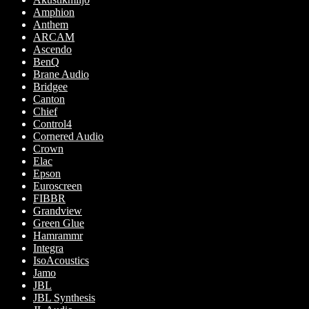
Amphion
Anthem
ARCAM
Ascendo
BenQ
Brane Audio
Bridgee
Canton
Chief
Control4
Cornered Audio
Crown
Elac
Epson
Euroscreen
FIBBR
Grandview
Green Glue
Hamrammr
Integra
IsoAcoustics
Jamo
JBL
JBL Synthesis