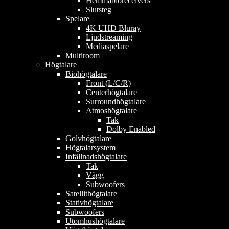
Hemmabioreceivers
Slutsteg
Spelare
4K UHD Bluray
Ljudstreaming
Mediaspelare
Multiroom
Högtalare
Biohögtalare
Front (L/C/R)
Centerhögtalare
Surroundhögtalare
Atmoshögtalare
Tak
Dolby Enabled
Golvhögtalare
Högtalarsystem
Infällnadshögtalare
Tak
Vägg
Subwoofers
Satellithögtalare
Stativhögtalare
Subwoofers
Utomhushögtalare