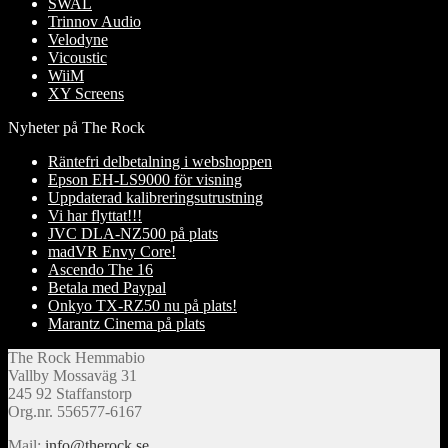
SWAL
Trinnov Audio
Velodyne
Vicoustic
WiiM
XY Screens
Nyheter på The Rock
Räntefri delbetalning i webshoppen
Epson EH-LS9000 för visning
Uppdaterad kalibreringsutrustning
Vi har flyttat!!!
JVC DLA-NZ500 på plats
madVR Envy Core!
Ascendo The 16
Betala med Paypal
Onkyo TX-RZ50 nu på plats!
Marantz Cinema på plats
The Rock Hemmabio
Vallby Mossaväg 31
245 92 Staffanstorp
Org.nr. 556577-6167
Mail:
info@therock.se