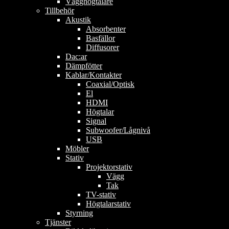
Vägghögtalare
Tillbehör
Akustik
Absorbenter
Basfällor
Diffusorer
Dac:ar
Dämpfötter
Kablar/Kontakter
Coaxial/Optisk
El
HDMI
Högtalar
Signal
Subwoofer/Lågnivå
USB
Möbler
Stativ
Projektorstativ
Vägg
Tak
TV-stativ
Högtalarstativ
Styrning
Tjänster