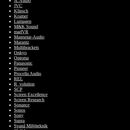
JL Audio
JVC
Klipsch
Kramer
Lumagen
M&K Sound
madVR
Magnetar-Audio
Marantz
Multibrackets
Onkyo
Optoma
Panasonic
Pioneer
Procella Audio
REL
R_volution
SCP
Screen Excellence
Screen Research
Sonance
Sonos
Sony
Supra
Svanå Miljöteknik