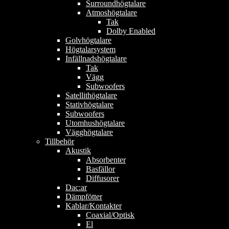
Surroundhögtalare
Atmoshögtalare
Tak
Dolby Enabled
Golvhögtalare
Högtalarsystem
Infällnadshögtalare
Tak
Vägg
Subwoofers
Satellithögtalare
Stativhögtalare
Subwoofers
Utomhushögtalare
Vägghögtalare
Tillbehör
Akustik
Absorbenter
Basfällor
Diffusorer
Dac:ar
Dämpfötter
Kablar/Kontakter
Coaxial/Optisk
El