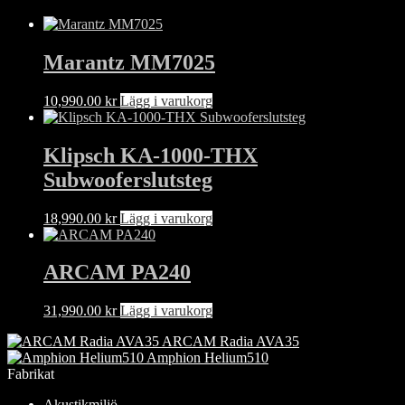
Marantz MM7025
10,990.00
kr
Lägg i varukorg
Klipsch KA-1000-THX
Subwooferslutsteg
18,990.00
kr
Lägg i varukorg
ARCAM PA240
31,990.00
kr
Lägg i varukorg
ARCAM Radia AVA35
Amphion Helium510
Fabrikat
Akustikmiljö