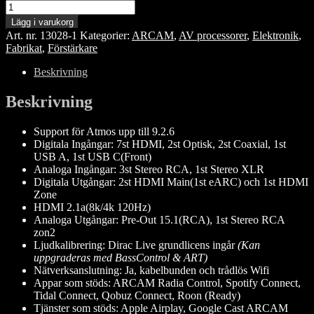
ARCAM
Radia
Lägg i varukorg
AVP45
Art. nr.
13028-1
Kategorier:
ARCAM
,
AV processorer
,
Elektronik
,
mängd
Fabrikat
,
Förstärkare
Beskrivning
Beskrivning
Support för Atmos upp till 9.2.6
Digitala Ingångar: 7st HDMI, 2st Optisk, 2st Coaxial, 1st
USB A, 1st USB C(Front)
Analoga Ingångar: 3st Stereo RCA, 1st Stereo XLR
Digitala Utgångar: 2st HDMI Main(1st eARC) och 1st HDMI
Zone
HDMI 2.1a(8k/4k 120Hz)
Analoga Utgångar: Pre-Out 15.1(RCA), 1st Stereo RCA
zon2
Ljudkalibrering: Dirac Live grundlicens ingår
(Kan
uppgraderas med BassControl & ART)
Nätverksanslutning: Ja, kabelbunden och trådlös Wifi
Appar som stöds: ARCAM Radia Control, Spotify Connect,
Tidal Connect, Qobuz Connect, Roon (Ready)
Tjänster som stöds: Apple Airplay, Google Cast ARCAM