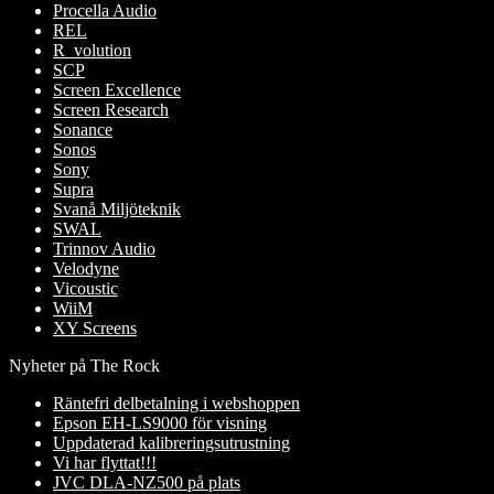
Procella Audio
REL
R_volution
SCP
Screen Excellence
Screen Research
Sonance
Sonos
Sony
Supra
Svanå Miljöteknik
SWAL
Trinnov Audio
Velodyne
Vicoustic
WiiM
XY Screens
Nyheter på The Rock
Räntefri delbetalning i webshoppen
Epson EH-LS9000 för visning
Uppdaterad kalibreringsutrustning
Vi har flyttat!!!
JVC DLA-NZ500 på plats