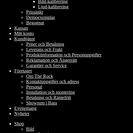
Bild-kalibrering
Ljud-kalibrering
Prissänkt
Demoexemplar
Begagnat
Kassan
Mitt konto
Kundtjänst
Priser och Betalning
Leverans och Frakt
Produktinformation och Personuppgifter
Reklamation och Ångerrätt
Garantier och Service
Företaget
Om The Rock
Kontaktuppgifter och adress
Personal
Installation och montering
Betalning och Räntefritt
Showrum i Bara
Evenemang
Nyheter
Shop
Bild