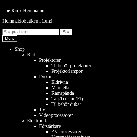
Hoppa
till
Hoppa
Hoppa
The Rock Hemmabio
innehåll
till
till
Hemmabiobutiken i Lund
navigering
innehåll
Sök
Sök
efter:
Meny
Shop
Bild
Projektorer
Tillbehör projektorer
Projektorlampor
Dukar
Eldrivna
Manuella
Ramspända
Tab-Tension(El)
Tillbehör dukar
TV
Videoprocessorer
Elektronik
Förstärkare
AV processorer