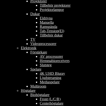
Projektorer
Tillbehör projektorer
Projektorlampor
Dukar
Eldrivna
Manuella
Ramspända
Tab-Tension(El)
Tillbehör dukar
TV
Videoprocessorer
Elektronik
Förstärkare
AV processorer
Hemmabioreceivers
Slutsteg
Spelare
4K UHD Bluray
Ljudstreaming
Mediaspelare
Multiroom
Högtalare
Biohögtalare
Front (L/C/R)
Centerhögtalare