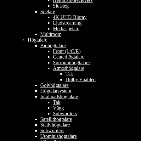
Hemmabioreceivers
Slutsteg
Spelare
4K UHD Bluray
Ljudstreaming
Mediaspelare
Multiroom
Högtalare
Biohögtalare
Front (L/C/R)
Centerhögtalare
Surroundhögtalare
Atmoshögtalare
Tak
Dolby Enabled
Golvhögtalare
Högtalarsystem
Infällnadshögtalare
Tak
Vägg
Subwoofers
Satellithögtalare
Stativhögtalare
Subwoofers
Utomhushögtalare