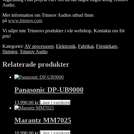
Audio.
Mer information om Trinnov Audios utbud finns
på
www.trinnov.com
Vi säljer inte Trinnovs produkter i vår webshop. Kontakta oss för
pris!
Kategorier:
AV processorer
,
Elektronik
,
Fabrikat
,
Förstärkare
,
Slutsteg
,
Trinnov Audio
Relaterade produkter
Panasonic DP-UB9000
13,990.00
kr
Lägg i varukorg
Marantz MM7025
10,990.00
kr
Lägg i varukorg