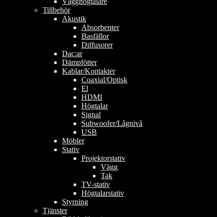
Vägghögtalare
Tillbehör
Akustik
Absorbenter
Basfällor
Diffusorer
Dac:ar
Dämpfötter
Kablar/Kontakter
Coaxial/Optisk
El
HDMI
Högtalar
Signal
Subwoofer/Lågnivå
USB
Möbler
Stativ
Projektorstativ
Vägg
Tak
TV-stativ
Högtalarstativ
Styrning
Tjänster