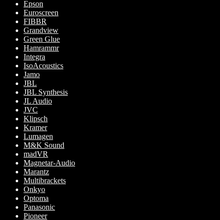
Epson
Euroscreen
FIBBR
Grandview
Green Glue
Hamrammr
Integra
IsoAcoustics
Jamo
JBL
JBL Synthesis
JL Audio
JVC
Klipsch
Kramer
Lumagen
M&K Sound
madVR
Magnetar-Audio
Marantz
Multibrackets
Onkyo
Optoma
Panasonic
Pioneer