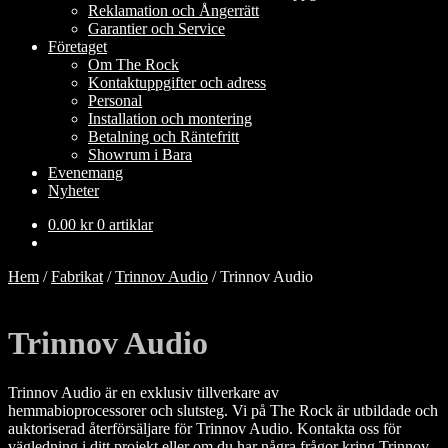
Reklamation och Ångerrätt
Garantier och Service
Företaget
Om The Rock
Kontaktuppgifter och adress
Personal
Installation och montering
Betalning och Räntefritt
Showrum i Bara
Evenemang
Nyheter
0.00
kr
0 artiklar
Hem
/
Fabrikat
/
Trinnov Audio
/
Trinnov Audio
Trinnov Audio
Trinnov Audio är en exklusiv tillverkare av
hemmabioprocessorer och slutsteg. Vi på The Rock är utbildade och
auktoriserad återförsäljare för Trinnov Audio. Kontakta oss för
vägledning i ditt projekt eller om du har några frågor kring Trinnov