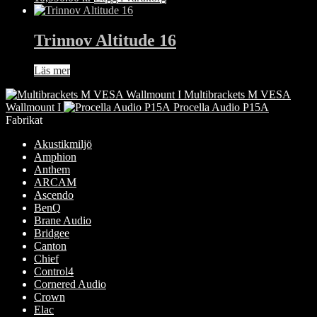
Trinnov Altitude 16
Läs mer
Multibrackets M VESA
Wallmount I
Procella Audio P15A
Fabrikat
Akustikmiljö
Amphion
Anthem
ARCAM
Ascendo
BenQ
Brane Audio
Bridgee
Canton
Chief
Control4
Cornered Audio
Crown
Elac