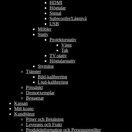
HDMI
Högtalar
Signal
Subwoofer/Lågnivå
USB
Möbler
Stativ
Projektorstativ
Vägg
Tak
TV-stativ
Högtalarstativ
Styrning
Tjänster
Bild-kalibrering
Ljud-kalibrering
Prissänkt
Demoexemplar
Begagnat
Kassan
Mitt konto
Kundtjänst
Priser och Betalning
Leverans och Frakt
Produktinformation och Personuppgifter