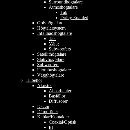
Surroundhögtalare
Atmoshögtalare
Tak
Dolby Enabled
Golvhögtalare
Högtalarsystem
Infällnadshögtalare
Tak
Vägg
Subwoofers
Satellithögtalare
Stativhögtalare
Subwoofers
Utomhushögtalare
Vägghögtalare
Tillbehör
Akustik
Absorbenter
Basfällor
Diffusorer
Dac:ar
Dämpfötter
Kablar/Kontakter
Coaxial/Optisk
El