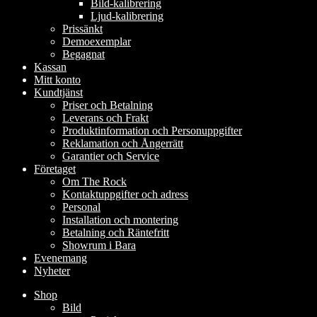
Bild-kalibrering
Ljud-kalibrering
Prissänkt
Demoexemplar
Begagnat
Kassan
Mitt konto
Kundtjänst
Priser och Betalning
Leverans och Frakt
Produktinformation och Personuppgifter
Reklamation och Ångerrätt
Garantier och Service
Företaget
Om The Rock
Kontaktuppgifter och adress
Personal
Installation och montering
Betalning och Räntefritt
Showrum i Bara
Evenemang
Nyheter
Shop
Bild