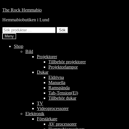
Hoppa
till
Hoppa
Hoppa
The Rock Hemmabio
innehåll
till
till
Hemmabiobutiken i Lund
navigering
innehåll
Sök
Sök
efter:
Meny
Shop
Bild
Projektorer
Tillbehör projektorer
Projektorlampor
Dukar
Eldrivna
Manuella
Ramspända
Tab-Tension(El)
Tillbehör dukar
TV
Videoprocessorer
Elektronik
Förstärkare
AV processorer