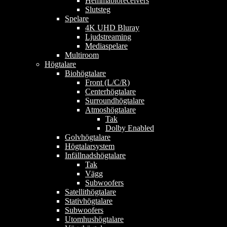
Hemmabioreceivers
Slutsteg
Spelare
4K UHD Bluray
Ljudstreaming
Mediaspelare
Multiroom
Högtalare
Biohögtalare
Front (L/C/R)
Centerhögtalare
Surroundhögtalare
Atmoshögtalare
Tak
Dolby Enabled
Golvhögtalare
Högtalarsystem
Infällnadshögtalare
Tak
Vägg
Subwoofers
Satellithögtalare
Stativhögtalare
Subwoofers
Utomhushögtalare