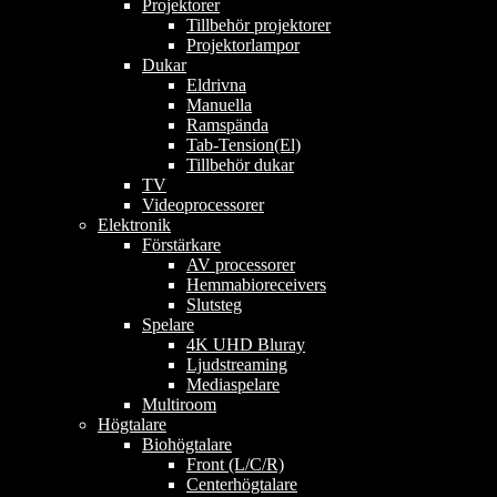
Projektorer
Tillbehör projektorer
Projektorlampor
Dukar
Eldrivna
Manuella
Ramspända
Tab-Tension(El)
Tillbehör dukar
TV
Videoprocessorer
Elektronik
Förstärkare
AV processorer
Hemmabioreceivers
Slutsteg
Spelare
4K UHD Bluray
Ljudstreaming
Mediaspelare
Multiroom
Högtalare
Biohögtalare
Front (L/C/R)
Centerhögtalare