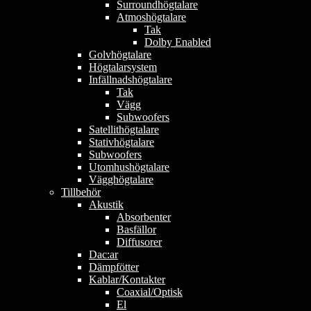
Surroundhögtalare
Atmoshögtalare
Tak
Dolby Enabled
Golvhögtalare
Högtalarsystem
Infällnadshögtalare
Tak
Vägg
Subwoofers
Satellithögtalare
Stativhögtalare
Subwoofers
Utomhushögtalare
Vägghögtalare
Tillbehör
Akustik
Absorbenter
Basfällor
Diffusorer
Dac:ar
Dämpfötter
Kablar/Kontakter
Coaxial/Optisk
El