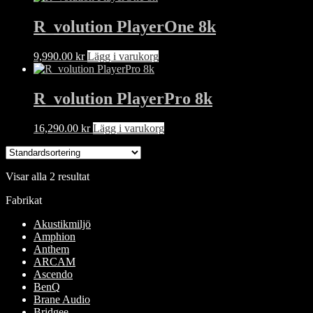
R_volution PlayerOne 8k
9,990.00
kr
Lägg i varukorg
R_volution PlayerPro 8k
16,290.00
kr
Lägg i varukorg
Visar alla 2 resultat
Fabrikat
Akustikmiljö
Amphion
Anthem
ARCAM
Ascendo
BenQ
Brane Audio
Bridgee