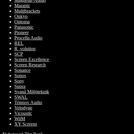
Magnetar-Audio
Marantz
Multibrackets
Onkyo
Optoma
Panasonic
Pioneer
Procella Audio
REL
R_volution
SCP
Screen Excellence
Screen Research
Sonance
Sonos
Sony
Supra
Svanå Miljöteknik
SWAL
Trinnov Audio
Velodyne
Vicoustic
WiiM
XY Screens