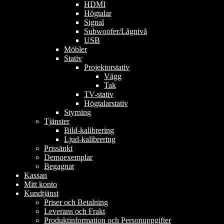
HDMI
Högtalar
Signal
Subwoofer/Lågnivå
USB
Möbler
Stativ
Projektorstativ
Vägg
Tak
TV-stativ
Högtalarstativ
Styrning
Tjänster
Bild-kalibrering
Ljud-kalibrering
Prissänkt
Demoexemplar
Begagnat
Kassan
Mitt konto
Kundtjänst
Priser och Betalning
Leverans och Frakt
Produktinformation och Personuppgifter