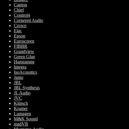
Canton
Chief
Control4
Cornered Audio
Crown
Elac
Epson
Euroscreen
FIBBR
Grandview
Green Glue
Hamrammr
Integra
IsoAcoustics
Jamo
JBL
JBL Synthesis
JL Audio
JVC
Klipsch
Kramer
Lumagen
M&K Sound
madVR