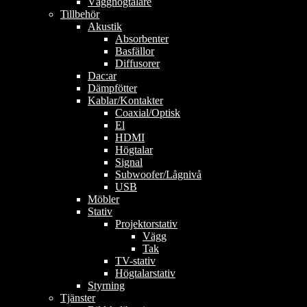
Vägghögtalare
Tillbehör
Akustik
Absorbenter
Basfällor
Diffusorer
Dac:ar
Dämpfötter
Kablar/Kontakter
Coaxial/Optisk
El
HDMI
Högtalar
Signal
Subwoofer/Lågnivå
USB
Möbler
Stativ
Projektorstativ
Vägg
Tak
TV-stativ
Högtalarstativ
Styrning
Tjänster