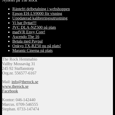
Nyheter på The Rock
Räntefri delbetalning i webshoppen
Epson EH-LS9000 för visning
Uppdaterad kalibreringsutrustning
Vi har flyttat!!!
JVC DLA-NZ500 på plats
madVR Envy Core!
Ascendo The 16
Betala med Paypal
Onkyo TX-RZ50 nu på plats!
Marantz Cinema på plats
The Rock Hemmabio
Vallby Mossaväg 31
245 92 Staffanstorp
Org.nr. 556577-6167
Mail:
info@therock.se
www.therock.se
Facebook
Kontor: 046-142440
Marcus. 0709-546555
Stephan. 0733-147474