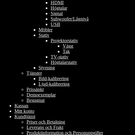
HDMI
Högtalar
Signal
Subwoofer/Lågnivå
USB
Möbler
Stativ
Projektorstativ
Vägg
Tak
TV-stativ
Högtalarstativ
Styrning
Tjänster
Bild-kalibrering
Ljud-kalibrering
Prissänkt
Demoexemplar
Begagnat
Kassan
Mitt konto
Kundtjänst
Priser och Betalning
Leverans och Frakt
Produktinformation och Personuppgifter