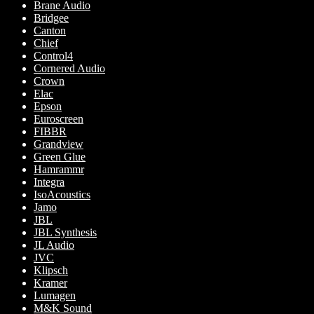
Brane Audio
Bridgee
Canton
Chief
Control4
Cornered Audio
Crown
Elac
Epson
Euroscreen
FIBBR
Grandview
Green Glue
Hamrammr
Integra
IsoAcoustics
Jamo
JBL
JBL Synthesis
JL Audio
JVC
Klipsch
Kramer
Lumagen
M&K Sound