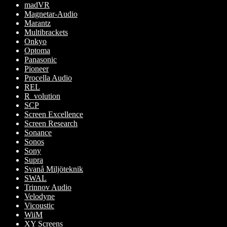
madVR
Magnetar-Audio
Marantz
Multibrackets
Onkyo
Optoma
Panasonic
Pioneer
Procella Audio
REL
R_volution
SCP
Screen Excellence
Screen Research
Sonance
Sonos
Sony
Supra
Svanå Miljöteknik
SWAL
Trinnov Audio
Velodyne
Vicoustic
WiiM
XY Screens