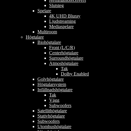
Hemmabioreceivers
Slutsteg
Spelare
4K UHD Bluray
Ljudstreaming
Mediaspelare
Multiroom
Högtalare
Biohögtalare
Front (L/C/R)
Centerhögtalare
Surroundhögtalare
Atmoshögtalare
Tak
Dolby Enabled
Golvhögtalare
Högtalarsystem
Infällnadshögtalare
Tak
Vägg
Subwoofers
Satellithögtalare
Stativhögtalare
Subwoofers
Utomhushögtalare