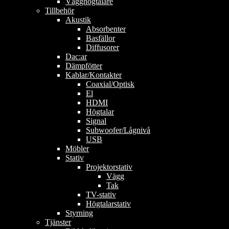
Vägghögtalare
Tillbehör
Akustik
Absorbenter
Basfällor
Diffusorer
Dac:ar
Dämpfötter
Kablar/Kontakter
Coaxial/Optisk
El
HDMI
Högtalar
Signal
Subwoofer/Lågnivå
USB
Möbler
Stativ
Projektorstativ
Vägg
Tak
TV-stativ
Högtalarstativ
Styrning
Tjänster