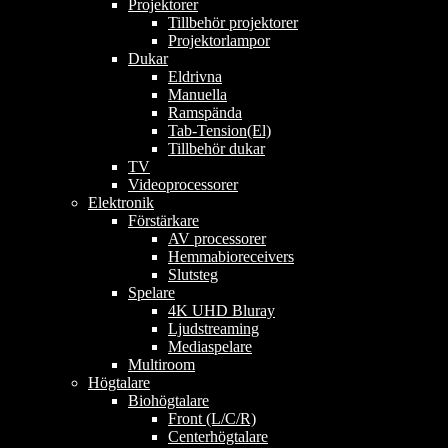
Projektorer
Tillbehör projektorer
Projektorlampor
Dukar
Eldrivna
Manuella
Ramspända
Tab-Tension(El)
Tillbehör dukar
TV
Videoprocessorer
Elektronik
Förstärkare
AV processorer
Hemmabioreceivers
Slutsteg
Spelare
4K UHD Bluray
Ljudstreaming
Mediaspelare
Multiroom
Högtalare
Biohögtalare
Front (L/C/R)
Centerhögtalare