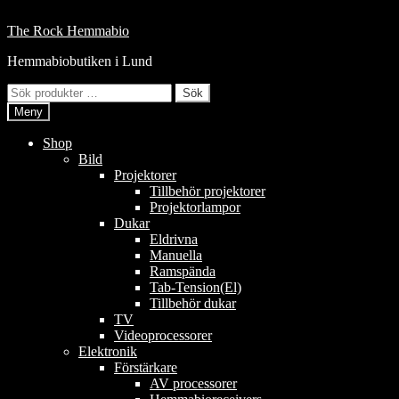
Hoppa
till
Hoppa
Hoppa
The Rock Hemmabio
innehåll
till
till
Hemmabiobutiken i Lund
navigering
innehåll
Sök
Sök
efter:
Meny
Shop
Bild
Projektorer
Tillbehör projektorer
Projektorlampor
Dukar
Eldrivna
Manuella
Ramspända
Tab-Tension(El)
Tillbehör dukar
TV
Videoprocessorer
Elektronik
Förstärkare
AV processorer