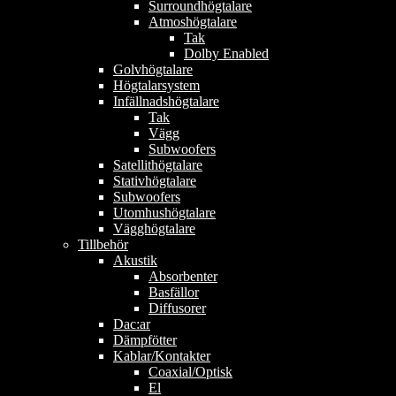
Surroundhögtalare
Atmoshögtalare
Tak
Dolby Enabled
Golvhögtalare
Högtalarsystem
Infällnadshögtalare
Tak
Vägg
Subwoofers
Satellithögtalare
Stativhögtalare
Subwoofers
Utomhushögtalare
Vägghögtalare
Tillbehör
Akustik
Absorbenter
Basfällor
Diffusorer
Dac:ar
Dämpfötter
Kablar/Kontakter
Coaxial/Optisk
El