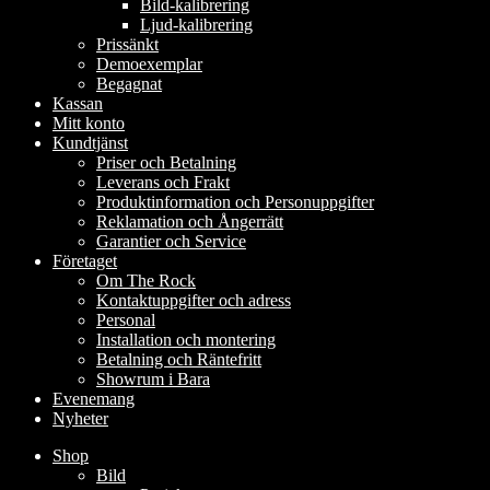
Bild-kalibrering
Ljud-kalibrering
Prissänkt
Demoexemplar
Begagnat
Kassan
Mitt konto
Kundtjänst
Priser och Betalning
Leverans och Frakt
Produktinformation och Personuppgifter
Reklamation och Ångerrätt
Garantier och Service
Företaget
Om The Rock
Kontaktuppgifter och adress
Personal
Installation och montering
Betalning och Räntefritt
Showrum i Bara
Evenemang
Nyheter
Shop
Bild