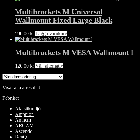
Multibrackets M Universal
Wallmount Fixed Large Black
590.00
kr
Lägg i varukorg
Multibrackets M VESA Wallmount I
Den
120.00
kr
Välj alternativ
här
produkten
har
Visar alla 2 resultat
flera
varianter.
Fabrikat
De
olika
Akustikmiljö
alternativen
Amphion
kan
Anthem
väljas
ARCAM
på
Ascendo
produktsidan
BenQ