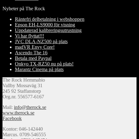
Nyheter på The Rock
Räntefri delbetalning i webshoppen
Epson EH-LS9000 för visning
Uppdaterad kalibreringsutrustning
Vi har flyttat!!!
JVC DLA-NZ500 på plats
madVR Envy Core!
Ascendo The 16
Betala med Paypal
Onkyo TX-RZ50 nu på plats!
Marantz Cinema på plats
The Rock Hemmabio
Vallby Mossaväg 31
245 92 Staffanstorp
Org.nr. 556577-6167
Mail:
info@therock.se
www.therock.se
Facebook
Kontor: 046-142440
Marcus. 0709-546555