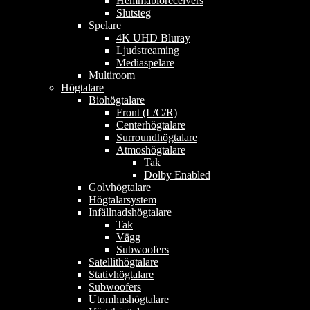
Hemmabioreceivers
Slutsteg
Spelare
4K UHD Bluray
Ljudstreaming
Mediaspelare
Multiroom
Högtalare
Biohögtalare
Front (L/C/R)
Centerhögtalare
Surroundhögtalare
Atmoshögtalare
Tak
Dolby Enabled
Golvhögtalare
Högtalarsystem
Infällnadshögtalare
Tak
Vägg
Subwoofers
Satellithögtalare
Stativhögtalare
Subwoofers
Utomhushögtalare