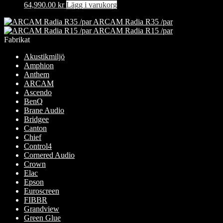
64,990.00
kr
Lägg i varukorg
ARCAM Radia R35 /par
ARCAM Radia R15 /par
Fabrikat
Akustikmiljö
Amphion
Anthem
ARCAM
Ascendo
BenQ
Brane Audio
Bridgee
Canton
Chief
Control4
Cornered Audio
Crown
Elac
Epson
Euroscreen
FIBBR
Grandview
Green Glue