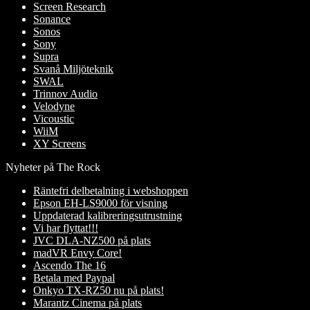
Screen Research
Sonance
Sonos
Sony
Supra
Svanå Miljöteknik
SWAL
Trinnov Audio
Velodyne
Vicoustic
WiiM
XY Screens
Nyheter på The Rock
Räntefri delbetalning i webshoppen
Epson EH-LS9000 för visning
Uppdaterad kalibreringsutrustning
Vi har flyttat!!!
JVC DLA-NZ500 på plats
madVR Envy Core!
Ascendo The 16
Betala med Paypal
Onkyo TX-RZ50 nu på plats!
Marantz Cinema på plats