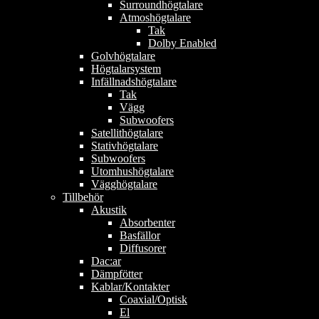
Surroundhögtalare
Atmoshögtalare
Tak
Dolby Enabled
Golvhögtalare
Högtalarsystem
Infällnadshögtalare
Tak
Vägg
Subwoofers
Satellithögtalare
Stativhögtalare
Subwoofers
Utomhushögtalare
Vägghögtalare
Tillbehör
Akustik
Absorbenter
Basfällor
Diffusorer
Dac:ar
Dämpfötter
Kablar/Kontakter
Coaxial/Optisk
El