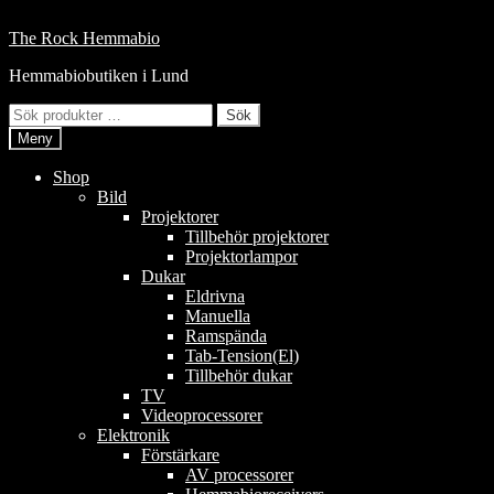
Hoppa
till
Hoppa
Hoppa
The Rock Hemmabio
innehåll
till
till
Hemmabiobutiken i Lund
navigering
innehåll
Sök
Sök
efter:
Meny
Shop
Bild
Projektorer
Tillbehör projektorer
Projektorlampor
Dukar
Eldrivna
Manuella
Ramspända
Tab-Tension(El)
Tillbehör dukar
TV
Videoprocessorer
Elektronik
Förstärkare
AV processorer