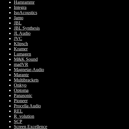
Hamrammr
Integra
IsoAcoustics
Jamo
JBL
JBL Synthesis
JL Audio
JVC
Klipsch
Kramer
Lumagen
M&K Sound
madVR
Magnetar-Audio
Marantz
Multibrackets
Onkyo
Optoma
Panasonic
Pioneer
Procella Audio
REL
R_volution
SCP
Screen Excellence