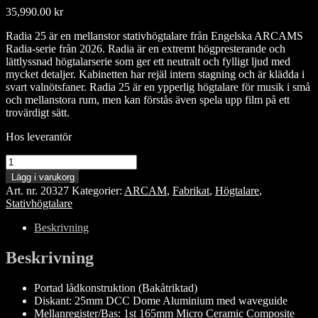
35,990.00
kr
Radia 25 är en mellanstor stativhögtalare från Engelska ARCAMS
Radia-serie från 2026. Radia är en extremt högpresterande och
lättlyssnad högtalarserie som ger ett neutralt och fylligt ljud med
mycket detaljer. Kabinetten har rejäl intern stagning och är klädda i
svart valnötsfaner. Radia 25 är en ypperlig högtalare för musik i små
och mellanstora rum, men kan förstås även spela upp film på ett
trovärdigt sätt.
Hos leverantör
ARCAM
Radia
Lägg i varukorg
R25
Art. nr.
20327
Kategorier:
ARCAM
,
Fabrikat
,
Högtalare
,
/par
Stativhögtalare
mängd
Beskrivning
Beskrivning
Portad lådkonstruktion (Bakåtriktad)
Diskant: 25mm DCC Dome Aluminium med waveguide
Mellanregister/Bas: 1st 165mm Micro Ceramic Composite