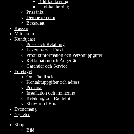
Bild-kalibrering
Ljud-kalibrering
Prissänkt
Demoexemplar
Begagnat
Kassan
Mitt konto
Kundtjänst
Priser och Betalning
Leverans och Frakt
Produktinformation och Personuppgifter
Reklamation och Ångerrätt
Garantier och Service
Företaget
Om The Rock
Kontaktuppgifter och adress
Personal
Installation och montering
Betalning och Räntefritt
Showrum i Bara
Evenemang
Nyheter
Shop
Bild