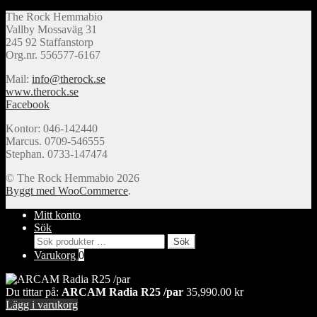
The Rock Hemmabio
Vallby Mossaväg 31
245 92 Staffanstorp
Org.nr. 556577-6167
Mail:
info@therock.se
www.therock.se
Facebook
Kontor: 046-142440
Marcus. 0709-546555
Stephan. 0733-147474
© The Rock Hemmabio 2026
Byggt med WooCommerce
.
Mitt konto
Sök
Sök
Sök
efter:
Varukorg
0
Du tittar på:
ARCAM Radia R25 /par
35,990.00
kr
Lägg i varukorg