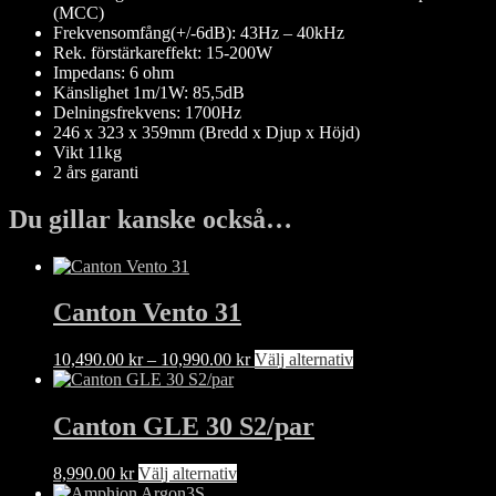
(MCC)
Frekvensomfång(+/-6dB): 43Hz – 40kHz
Rek. förstärkareffekt: 15-200W
Impedans: 6 ohm
Känslighet 1m/1W: 85,5dB
Delningsfrekvens: 1700Hz
246 x 323 x 359mm (Bredd x Djup x Höjd)
Vikt 11kg
2 års garanti
Du gillar kanske också…
Canton Vento 31
Prisintervall:
Den
10,490.00
kr
–
10,990.00
kr
Välj alternativ
10,490.00 kr
här
till
produkten
10,990.00 kr
har
Canton GLE 30 S2/par
flera
varianter.
Den
8,990.00
kr
Välj alternativ
De
här