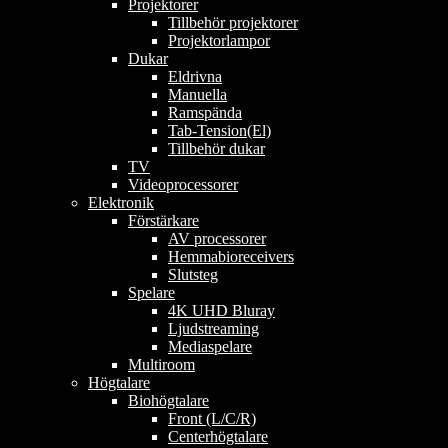
Projektorer
Tillbehör projektorer
Projektorlampor
Dukar
Eldrivna
Manuella
Ramspända
Tab-Tension(El)
Tillbehör dukar
TV
Videoprocessorer
Elektronik
Förstärkare
AV processorer
Hemmabioreceivers
Slutsteg
Spelare
4K UHD Bluray
Ljudstreaming
Mediaspelare
Multiroom
Högtalare
Biohögtalare
Front (L/C/R)
Centerhögtalare