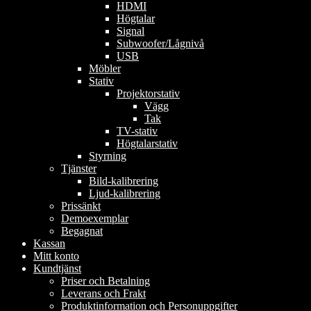
HDMI
Högtalar
Signal
Subwoofer/Lågnivå
USB
Möbler
Stativ
Projektorstativ
Vägg
Tak
TV-stativ
Högtalarstativ
Styrning
Tjänster
Bild-kalibrering
Ljud-kalibrering
Prissänkt
Demoexemplar
Begagnat
Kassan
Mitt konto
Kundtjänst
Priser och Betalning
Leverans och Frakt
Produktinformation och Personuppgifter