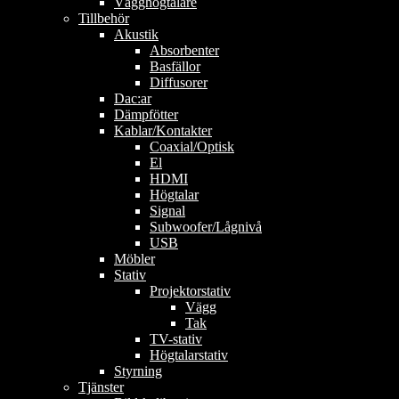
Vägghögtalare
Tillbehör
Akustik
Absorbenter
Basfällor
Diffusorer
Dac:ar
Dämpfötter
Kablar/Kontakter
Coaxial/Optisk
El
HDMI
Högtalar
Signal
Subwoofer/Lågnivå
USB
Möbler
Stativ
Projektorstativ
Vägg
Tak
TV-stativ
Högtalarstativ
Styrning
Tjänster