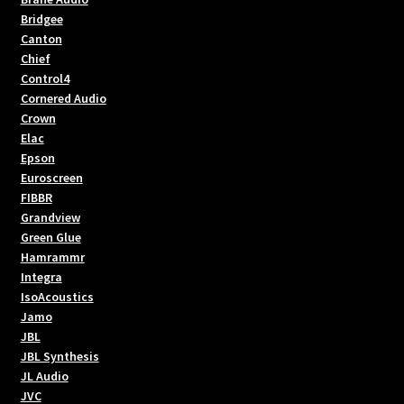
Bridgee
Canton
Chief
Control4
Cornered Audio
Crown
Elac
Epson
Euroscreen
FIBBR
Grandview
Green Glue
Hamrammr
Integra
IsoAcoustics
Jamo
JBL
JBL Synthesis
JL Audio
JVC