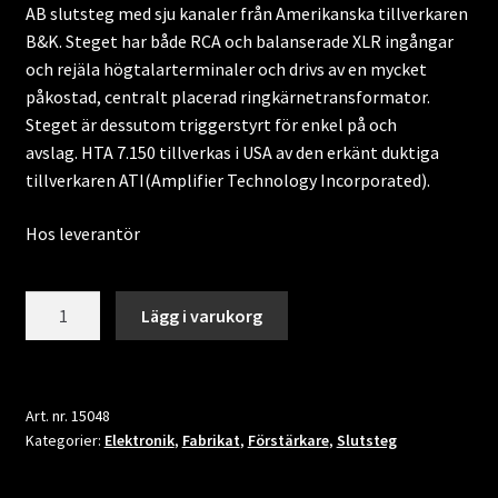
AB slutsteg med sju kanaler från Amerikanska tillverkaren
B&K. Steget har både RCA och balanserade XLR ingångar
och rejäla högtalarterminaler och drivs av en mycket
påkostad, centralt placerad ringkärnetransformator.
Steget är dessutom triggerstyrt för enkel på och
avslag. HTA 7.150 tillverkas i USA av den erkänt duktiga
tillverkaren ATI(Amplifier Technology Incorporated).
Hos leverantör
B&K
Lägg i varukorg
HTA
7.150
mängd
Art. nr.
15048
Kategorier:
Elektronik
,
Fabrikat
,
Förstärkare
,
Slutsteg