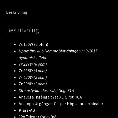
Beskrivning
Beskrivning
7x 150W (6 ohm)
Uppmätt i kub Hemmabiotidningen nr.9/2017,
dynamisk effekt
7x 227W (8 ohm)
7x 338W (4 ohm)
7x 420W (2 ohm)
7x 398W (1 ohm)
Strömstyrka: Pos. 79A / Neg. 81A
Analoga Ingångar: 7st XLR, 7st RCA
Analoga Utgångar: 7st par Högtalarterminaler
Klass-AB
12V Trigger för av/på