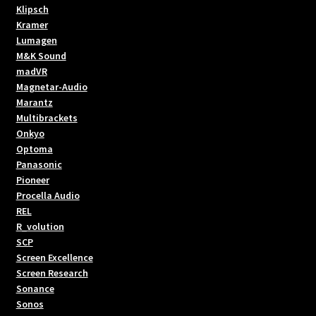
Klipsch
Kramer
Lumagen
M&K Sound
madVR
Magnetar-Audio
Marantz
Multibrackets
Onkyo
Optoma
Panasonic
Pioneer
Procella Audio
REL
R_volution
SCP
Screen Excellence
Screen Research
Sonance
Sonos