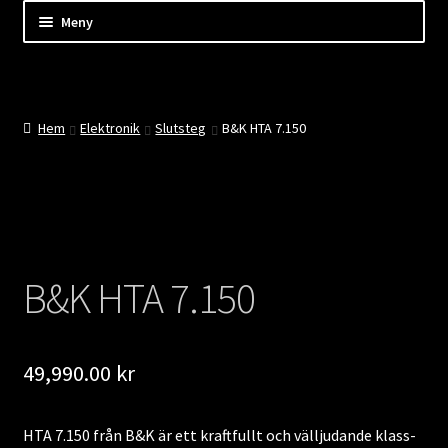
Hoppa
Hoppa
Hoppa
Meny
till
till
till
innehåll
navigering
innehåll
Shop
Kassan
Hem
Elektronik
Slutsteg
B&K HTA 7.150
Mitt konto
Kundtjänst
Företaget
B&K HTA 7.150
Evenemang
49,990.00
kr
Nyheter
HTA 7.150 från B&K är ett kraftfullt och välljudande klass-