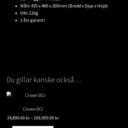
Mått 435 x 400 x 200mm (Bredd x Djup x Höjd)
Vikt 12kg
2 års garanti
Du gillar kanske också…
Crown DCi
Prisintervall:
34,890.00
kr
–
169,900.00
kr
34,890.00 kr