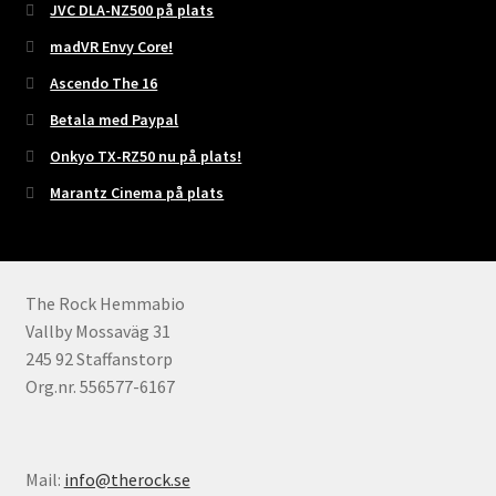
JVC DLA-NZ500 på plats
madVR Envy Core!
Ascendo The 16
Betala med Paypal
Onkyo TX-RZ50 nu på plats!
Marantz Cinema på plats
The Rock Hemmabio
Vallby Mossaväg 31
245 92 Staffanstorp
Org.nr. 556577-6167
Mail:
info@therock.se