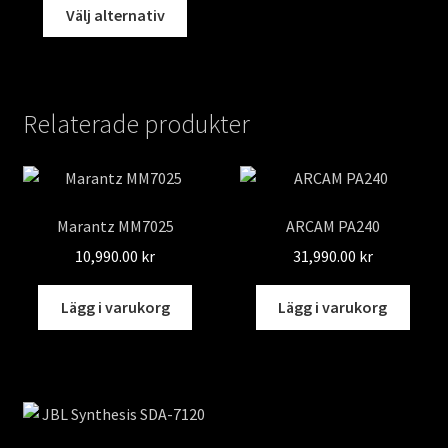
Den
till
Välj alternativ
här
169,900.00 kr
produkten
har
flera
Relaterade produkter
varianter.
De
olika
alternativen
Marantz MM7025
ARCAM PA240
kan
väljas
10,990.00
kr
31,990.00
kr
på
produktsidan
Lägg i varukorg
Lägg i varukorg