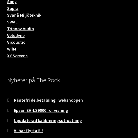
Sony
Supra
Svanå Miljöteknik
SWAL
Trinnov Audio
Velodyne
Vicoustic
WiiM
XY Screens
Nyheter på The Rock
Räntefri delbetalning i webshoppen
Epson EH-LS9000 för visning
Uppdaterad kalibreringsutrustning
Vi har flyttat!!!