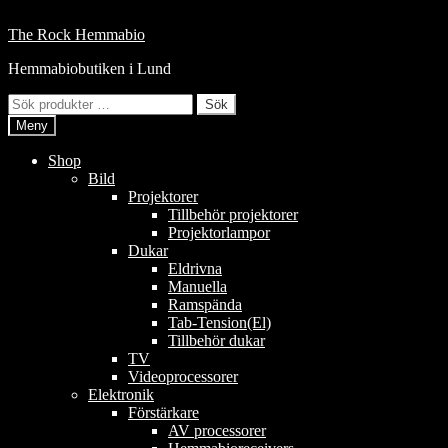
Hoppa
till
Hoppa
Hoppa
The Rock Hemmabio
innehåll
till
till
Hemmabiobutiken i Lund
navigering
innehåll
Sök
Sök
efter:
Meny
Shop
Bild
Projektorer
Tillbehör projektorer
Projektorlampor
Dukar
Eldrivna
Manuella
Ramspända
Tab-Tension(El)
Tillbehör dukar
TV
Videoprocessorer
Elektronik
Förstärkare
AV processorer