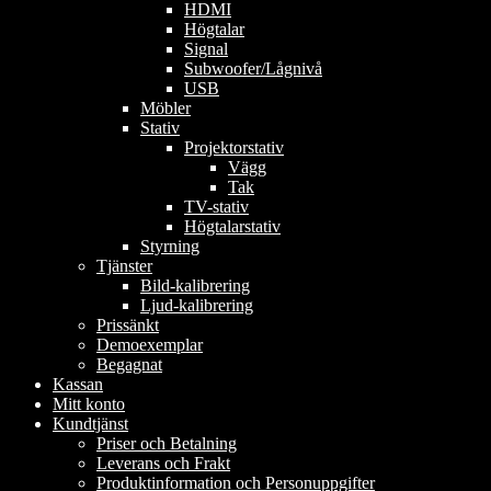
HDMI
Högtalar
Signal
Subwoofer/Lågnivå
USB
Möbler
Stativ
Projektorstativ
Vägg
Tak
TV-stativ
Högtalarstativ
Styrning
Tjänster
Bild-kalibrering
Ljud-kalibrering
Prissänkt
Demoexemplar
Begagnat
Kassan
Mitt konto
Kundtjänst
Priser och Betalning
Leverans och Frakt
Produktinformation och Personuppgifter