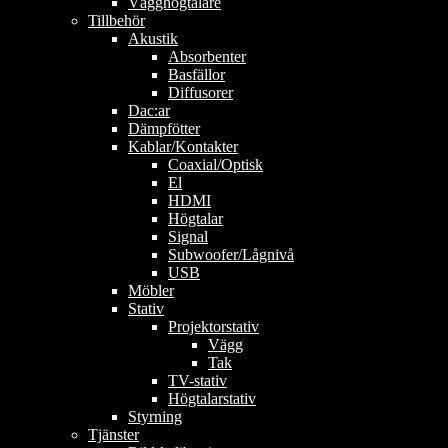
Vägghögtalare
Tillbehör
Akustik
Absorbenter
Basfällor
Diffusorer
Dac:ar
Dämpfötter
Kablar/Kontakter
Coaxial/Optisk
El
HDMI
Högtalar
Signal
Subwoofer/Lågnivå
USB
Möbler
Stativ
Projektorstativ
Vägg
Tak
TV-stativ
Högtalarstativ
Styrning
Tjänster