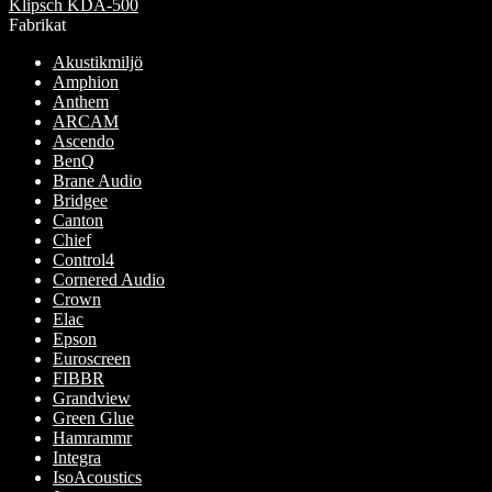
Klipsch KDA-500
kan
Fabrikat
väljas
på
Akustikmiljö
produktsidan
Amphion
Anthem
ARCAM
Ascendo
BenQ
Brane Audio
Bridgee
Canton
Chief
Control4
Cornered Audio
Crown
Elac
Epson
Euroscreen
FIBBR
Grandview
Green Glue
Hamrammr
Integra
IsoAcoustics