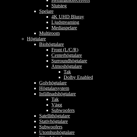
Hemmabioreceivers
Slutsteg
Spelare
4K UHD Bluray
Ljudstreaming
Mediaspelare
Multiroom
Högtalare
Biohögtalare
Front (L/C/R)
Centerhögtalare
Surroundhögtalare
Atmoshögtalare
Tak
Dolby Enabled
Golvhögtalare
Högtalarsystem
Infällnadshögtalare
Tak
Vägg
Subwoofers
Satellithögtalare
Stativhögtalare
Subwoofers
Utomhushögtalare