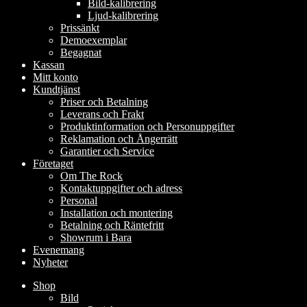
Bild-kalibrering
Ljud-kalibrering
Prissänkt
Demoexemplar
Begagnat
Kassan
Mitt konto
Kundtjänst
Priser och Betalning
Leverans och Frakt
Produktinformation och Personuppgifter
Reklamation och Ångerrätt
Garantier och Service
Företaget
Om The Rock
Kontaktuppgifter och adress
Personal
Installation och montering
Betalning och Räntefritt
Showrum i Bara
Evenemang
Nyheter
Shop
Bild