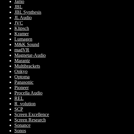
Jamo
JBL
JBL Synthesis
JL Audio
JVC
Klipsch
Kramer
Lumagen
M&K Sound
madVR
Magnetar-Audio
Marantz
Multibrackets
Onkyo
Optoma
Panasonic
Pioneer
Procella Audio
REL
R_volution
SCP
Screen Excellence
Screen Research
Sonance
Sonos