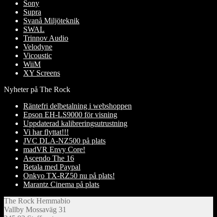
Sony
Supra
Svanå Miljöteknik
SWAL
Trinnov Audio
Velodyne
Vicoustic
WiiM
XY Screens
Nyheter på The Rock
Räntefri delbetalning i webshoppen
Epson EH-LS9000 för visning
Uppdaterad kalibreringsutrustning
Vi har flyttat!!!
JVC DLA-NZ500 på plats
madVR Envy Core!
Ascendo The 16
Betala med Paypal
Onkyo TX-RZ50 nu på plats!
Marantz Cinema på plats
The Rock Hemmabio
Vallby Mossaväg 31