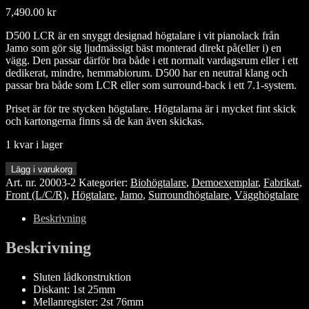
7,490.00
kr
D500 LCR är en snyggt designad högtalare i vit pianolack från
Jamo som gör sig ljudmässigt bäst monterad direkt på(eller i) en
vägg. Den passar därför bra både i ett normalt vardagsrum eller i ett
dedikerat, mindre, hemmabiorum. D500 har en neutral klang och
passar bra både som LCR eller som surround-back i ett 7.1-system.
Priset är för tre stycken högtalare. Högtalarna är i mycket fint skick
och kartongerna finns så de kan även skickas.
1 kvar i lager
Jamo
Lägg i varukorg
D500
Art. nr.
20003-2
Kategorier:
Biohögtalare
,
Demoexemplar
,
Fabrikat
,
LCR
Front (L/C/R)
,
Högtalare
,
Jamo
,
Surroundhögtalare
,
Vägghögtalare
3st./Demoexemplar
mängd
Beskrivning
Beskrivning
Sluten lådkonstruktion
Diskant: 1st 25mm
Mellanregister: 2st 76mm