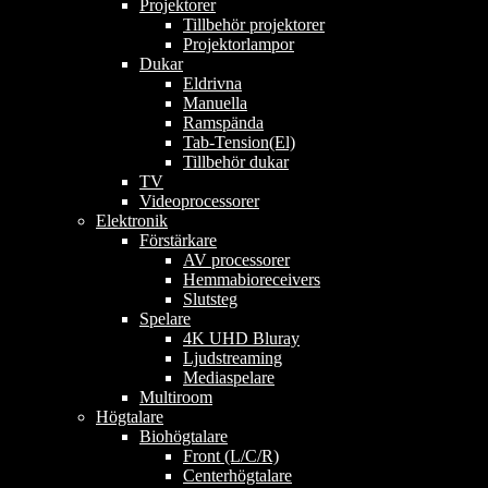
Projektorer
Tillbehör projektorer
Projektorlampor
Dukar
Eldrivna
Manuella
Ramspända
Tab-Tension(El)
Tillbehör dukar
TV
Videoprocessorer
Elektronik
Förstärkare
AV processorer
Hemmabioreceivers
Slutsteg
Spelare
4K UHD Bluray
Ljudstreaming
Mediaspelare
Multiroom
Högtalare
Biohögtalare
Front (L/C/R)
Centerhögtalare