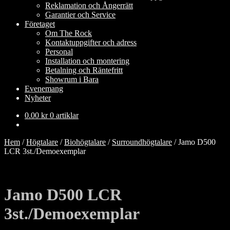
Reklamation och Ångerrätt
Garantier och Service
Företaget
Om The Rock
Kontaktuppgifter och adress
Personal
Installation och montering
Betalning och Räntefritt
Showrum i Bara
Evenemang
Nyheter
0.00
kr
0 artiklar
Hem
/
Högtalare
/
Biohögtalare
/
Surroundhögtalare
/
Jamo D500
LCR 3st./Demoexemplar
Jamo D500 LCR
3st./Demoexemplar