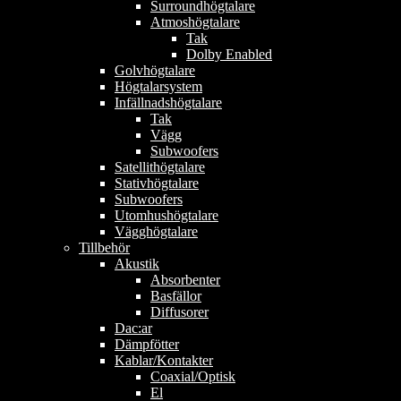
Surroundhögtalare
Atmoshögtalare
Tak
Dolby Enabled
Golvhögtalare
Högtalarsystem
Infällnadshögtalare
Tak
Vägg
Subwoofers
Satellithögtalare
Stativhögtalare
Subwoofers
Utomhushögtalare
Vägghögtalare
Tillbehör
Akustik
Absorbenter
Basfällor
Diffusorer
Dac:ar
Dämpfötter
Kablar/Kontakter
Coaxial/Optisk
El