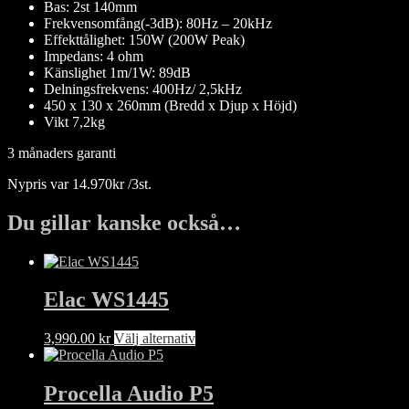
Bas: 2st 140mm
Frekvensomfång(-3dB): 80Hz – 20kHz
Effekttålighet: 150W (200W Peak)
Impedans: 4 ohm
Känslighet 1m/1W: 89dB
Delningsfrekvens: 400Hz/ 2,5kHz
450 x 130 x 260mm (Bredd x Djup x Höjd)
Vikt 7,2kg
3 månaders garanti
Nypris var 14.970kr /3st.
Du gillar kanske också…
Elac WS1445
Den
3,990.00
kr
Välj alternativ
här
produkten
har
Procella Audio P5
flera