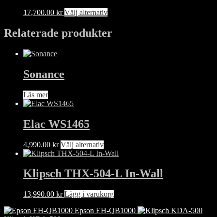
varianter.
Den
17,700.00
kr
Välj alternativ
De
här
olika
produkten
Relaterade produkter
alternativen
har
kan
flera
väljas
varianter.
på
De
produktsidan
Sonance
olika
alternativen
kan
Läs mer
väljas
på
produktsidan
Elac WS1465
Den
4,990.00
kr
Välj alternativ
här
produkten
har
Klipsch THX-504-L In-Wall
flera
varianter.
13,990.00
kr
Lägg i varukorg
De
olika
Epson EH-QB1000
alternativen