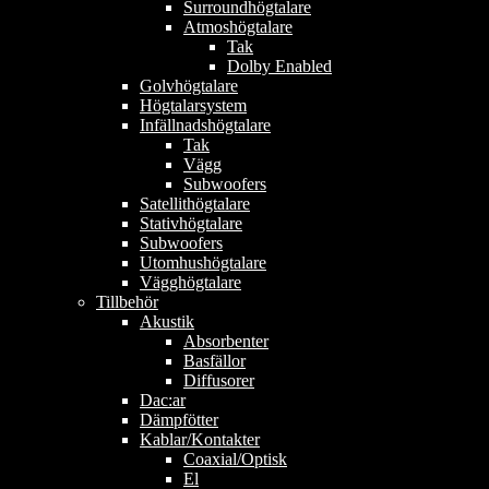
Surroundhögtalare
Atmoshögtalare
Tak
Dolby Enabled
Golvhögtalare
Högtalarsystem
Infällnadshögtalare
Tak
Vägg
Subwoofers
Satellithögtalare
Stativhögtalare
Subwoofers
Utomhushögtalare
Vägghögtalare
Tillbehör
Akustik
Absorbenter
Basfällor
Diffusorer
Dac:ar
Dämpfötter
Kablar/Kontakter
Coaxial/Optisk
El