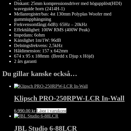
Diskant: 25mm kompressionsdriver med högupplöst(HDI)
waveguide horn (2414H-1)
Mellanregister/bas: 4st 130mm Polyplas Woofer med
gummiupphängning
Frekvensomfång(-6dB): 65Hz – 20kHz
Effekttålighet: 100W RMS (400W Peak)
Impedans: 6ohm
Känslighet 1m/1W: 96dB
Delningsfrekvens: 2,5kHz
Håldimension: 157 x 642mm
674 x 95 x 188mm (Bredd x Djup x Höjd)
2 års garanti
Du gillar kanske också…
Klipsch PRO-250RPW-LCR In-Wall
6,990.00
kr
Lägg i varukorg
JBL Studio 6-88LCR