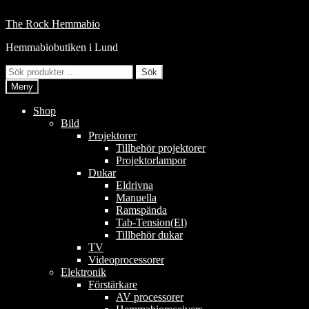
Hoppa
till
Hoppa
Hoppa
The Rock Hemmabio
innehåll
till
till
Hemmabiobutiken i Lund
navigering
innehåll
Sök
Sök
efter:
Meny
Shop
Bild
Projektorer
Tillbehör projektorer
Projektorlampor
Dukar
Eldrivna
Manuella
Ramspända
Tab-Tension(El)
Tillbehör dukar
TV
Videoprocessorer
Elektronik
Förstärkare
AV processorer