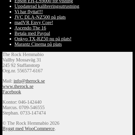
Epson EH-LS9000 för visning
Uppdaterad kalibreringsutrustning
Vi har flyttat!!!
JVC DLA-NZ500 på plats
madVR Envy Core!
Ascendo The 16
Betala med Paypal
Onkyo TX-RZ50 nu på plats!
Marantz Cinema på plats
The Rock Hemmabio
Vallby Mossaväg 31
245 92 Staffanstorp
Org.nr. 556577-6167
Mail:
info@therock.se
www.therock.se
Facebook
Kontor: 046-142440
Marcus. 0709-546555
Stephan. 0733-147474
© The Rock Hemmabio 2026
Byggt med WooCommerce
.