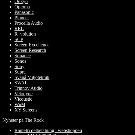
Onkyo
Optoma
Panasonic
Pioneer
Procella Audio
REL
R_volution
SCP
Screen Excellence
Screen Research
Sonance
Sonos
Sony
Supra
Svanå Miljöteknik
SWAL
Trinnov Audio
Velodyne
Vicoustic
WiiM
XY Screens
Nyheter på The Rock
Räntefri delbetalning i webshoppen