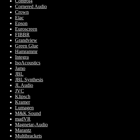
Control4
Cornered Audio
Crown
Elac
Epson
Euroscreen
FIBBR
Grandview
Green Glue
Hamrammr
Integra
IsoAcoustics
Jamo
JBL
JBL Synthesis
JL Audio
JVC
Klipsch
Kramer
Lumagen
M&K Sound
madVR
Magnetar-Audio
Marantz
Multibrackets