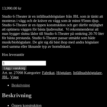
13,990.00
kr
Studio 6-Theater är en infällnadshögtalare från JBL som är tänkt att
monteras i vägg och de kräver en vägg som är minst 95mm djup.
Studio 6-Theater är en öppen konstruktion och ger därför möjlighet
att optimera väggen för bästa ljudresultat. Vi rekommenderar att
man bygger slutna lådor till Studio 6-Theater på omkring 20-70 liter
för bästa prestanda. Studio 6-Theater passar utmärkt som både
musik/biohögtalare. De gör sig då bäst ihop med andra högtalare
med samma eller liknande typ av horndiskant.
Hos leverantör
JBL
Studio
Lägg i varukorg
6-
Art. nr.
27098
Kategorier:
Fabrikat
,
Högtalare
,
Infällnadshögtalare
,
Theater
JBL
,
Vägg
mängd
Beskrivning
Beskrivning
Öppen konstruktion