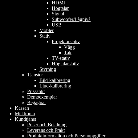
HDMI
Högtalar
Signal
Subwoofer/Lågnivå
USB
Möbler
Stativ
Projektorstativ
Vägg
Tak
TV-stativ
Högtalarstativ
Styrning
Tjänster
Bild-kalibrering
Ljud-kalibrering
Prissänkt
Demoexemplar
Begagnat
Kassan
Mitt konto
Kundtjänst
Priser och Betalning
Leverans och Frakt
Produktinformation och Personuppgifter