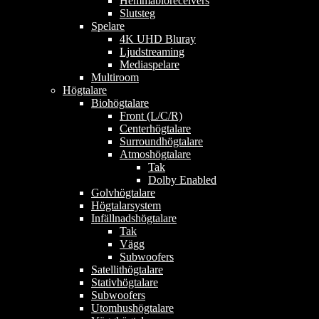
Hemmabioreceivers
Slutsteg
Spelare
4K UHD Bluray
Ljudstreaming
Mediaspelare
Multiroom
Högtalare
Biohögtalare
Front (L/C/R)
Centerhögtalare
Surroundhögtalare
Atmoshögtalare
Tak
Dolby Enabled
Golvhögtalare
Högtalarsystem
Infällnadshögtalare
Tak
Vägg
Subwoofers
Satellithögtalare
Stativhögtalare
Subwoofers
Utomhushögtalare