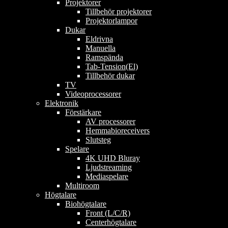
Projektorer
Tillbehör projektorer
Projektorlampor
Dukar
Eldrivna
Manuella
Ramspända
Tab-Tension(El)
Tillbehör dukar
TV
Videoprocessorer
Elektronik
Förstärkare
AV processorer
Hemmabioreceivers
Slutsteg
Spelare
4K UHD Bluray
Ljudstreaming
Mediaspelare
Multiroom
Högtalare
Biohögtalare
Front (L/C/R)
Centerhögtalare