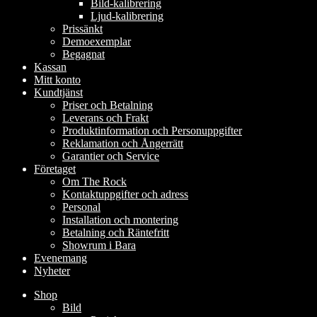
Bild-kalibrering
Ljud-kalibrering
Prissänkt
Demoexemplar
Begagnat
Kassan
Mitt konto
Kundtjänst
Priser och Betalning
Leverans och Frakt
Produktinformation och Personuppgifter
Reklamation och Ångerrätt
Garantier och Service
Företaget
Om The Rock
Kontaktuppgifter och adress
Personal
Installation och montering
Betalning och Räntefritt
Showrum i Bara
Evenemang
Nyheter
Shop
Bild