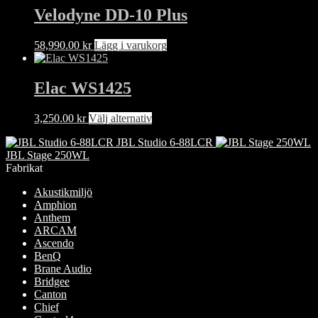
Velodyne DD-10 Plus
58,990.00
kr
Lägg i varukorg
Elac WS1425
Den
3,250.00
kr
Välj alternativ
här
JBL Studio 6-88LCR
produkten
JBL Stage 250WL
har
Fabrikat
flera
varianter.
Akustikmiljö
De
Amphion
olika
Anthem
alternativen
ARCAM
kan
Ascendo
väljas
BenQ
på
Brane Audio
produktsidan
Bridgee
Canton
Chief