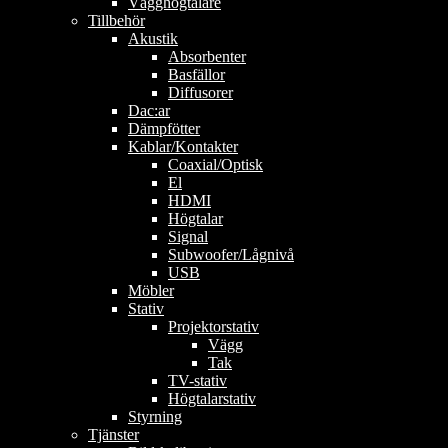
Vägghögtalare
Tillbehör
Akustik
Absorbenter
Basfällor
Diffusorer
Dac:ar
Dämpfötter
Kablar/Kontakter
Coaxial/Optisk
El
HDMI
Högtalar
Signal
Subwoofer/Lågnivå
USB
Möbler
Stativ
Projektorstativ
Vägg
Tak
TV-stativ
Högtalarstativ
Styrning
Tjänster