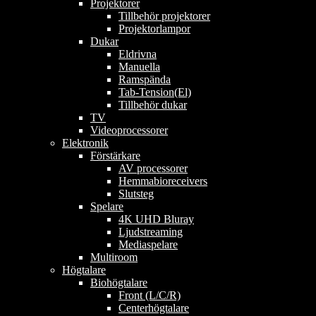
Projektorer
Tillbehör projektorer
Projektorlampor
Dukar
Eldrivna
Manuella
Ramspända
Tab-Tension(El)
Tillbehör dukar
TV
Videoprocessorer
Elektronik
Förstärkare
AV processorer
Hemmabioreceivers
Slutsteg
Spelare
4K UHD Bluray
Ljudstreaming
Mediaspelare
Multiroom
Högtalare
Biohögtalare
Front (L/C/R)
Centerhögtalare