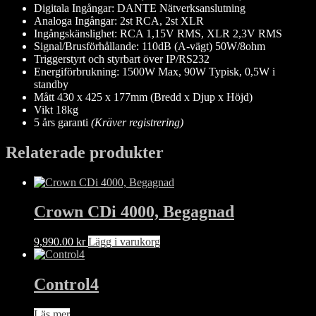
Digitala Ingångar: DANTE Nätverksanslutning
Analoga Ingångar: 2st RCA, 2st XLR
Ingångskänslighet: RCA 1,15V RMS, XLR 2,3V RMS
Signal/Brusförhållande: 110dB (A-vägt) 50W/8ohm
Triggerstyrt och styrbart över IP/RS232
Energiförbrukning: 1500W Max, 90W Typisk, 0,5W i
standby
Mått 430 x 425 x 177mm (Bredd x Djup x Höjd)
Vikt 18kg
5 års garanti
(Kräver registrering)
Relaterade produkter
Crown CDi 4000, Begagnad
9,990.00
kr
Lägg i varukorg
Control4
Läs mer