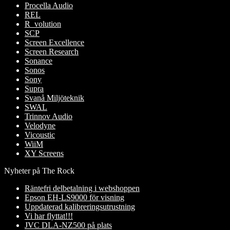
Procella Audio
REL
R_volution
SCP
Screen Excellence
Screen Research
Sonance
Sonos
Sony
Supra
Svanå Miljöteknik
SWAL
Trinnov Audio
Velodyne
Vicoustic
WiiM
XY Screens
Nyheter på The Rock
Räntefri delbetalning i webshoppen
Epson EH-LS9000 för visning
Uppdaterad kalibreringsutrustning
Vi har flyttat!!!
JVC DLA-NZ500 på plats