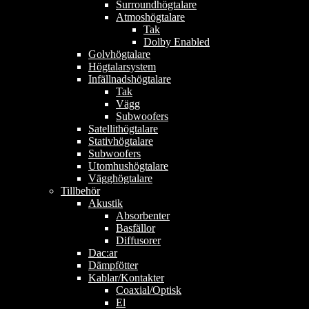
Surroundhögtalare
Atmoshögtalare
Tak
Dolby Enabled
Golvhögtalare
Högtalarsystem
Infällnadshögtalare
Tak
Vägg
Subwoofers
Satellithögtalare
Stativhögtalare
Subwoofers
Utomhushögtalare
Vägghögtalare
Tillbehör
Akustik
Absorbenter
Basfällor
Diffusorer
Dac:ar
Dämpfötter
Kablar/Kontakter
Coaxial/Optisk
El