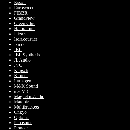
Epson
Euroscreen
FIBBR
Grandview
Green Glue
Hamrammr
Integra
IsoAcoustics
Jamo
JBL
JBL Synthesis
JL Audio
JVC
Klipsch
Kramer
Lumagen
M&K Sound
madVR
Magnetar-Audio
Marantz
Multibrackets
Onkyo
Optoma
Panasonic
Pioneer