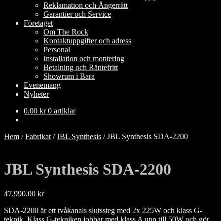
Reklamation och Ångerrätt
Garantier och Service
Företaget
Om The Rock
Kontaktuppgifter och adress
Personal
Installation och montering
Betalning och Räntefritt
Showrum i Bara
Evenemang
Nyheter
0.00
kr
0 artiklar
Hem
/
Fabrikat
/
JBL Synthesis
/
JBL Synthesis SDA-2200
JBL Synthesis SDA-2200
47,990.00
kr
SDA-2200 är ett tvåkanals slutssteg med 2x 225W och klass G-
teknik. Klass G-tekniken jobbar med klass A upp till 50W och gör