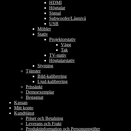
HDMI
Högtalar
Signal
Subwoofer/Lågnivå
USB
Möbler
Stativ
Projektorstativ
Vägg
Tak
TV-stativ
Högtalarstativ
Styrning
Tjänster
Bild-kalibrering
Ljud-kalibrering
Prissänkt
Demoexemplar
Begagnat
Kassan
Mitt konto
Kundtjänst
Priser och Betalning
Leverans och Frakt
Produktinformation och Personuppgifter