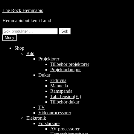
Hoppa
till
Hoppa
Hoppa
The Rock Hemmabio
innehåll
till
till
Hemmabiobutiken i Lund
navigering
innehåll
Sök
Sök
efter:
Meny
Shop
Bild
Projektorer
Tillbehör projektorer
Projektorlampor
Dukar
Eldrivna
Manuella
Ramspända
Tab-Tension(El)
Tillbehör dukar
TV
Videoprocessorer
Elektronik
Förstärkare
AV processorer