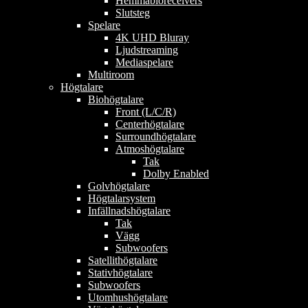
Hemmabioreceivers
Slutsteg
Spelare
4K UHD Bluray
Ljudstreaming
Mediaspelare
Multiroom
Högtalare
Biohögtalare
Front (L/C/R)
Centerhögtalare
Surroundhögtalare
Atmoshögtalare
Tak
Dolby Enabled
Golvhögtalare
Högtalarsystem
Infällnadshögtalare
Tak
Vägg
Subwoofers
Satellithögtalare
Stativhögtalare
Subwoofers
Utomhushögtalare