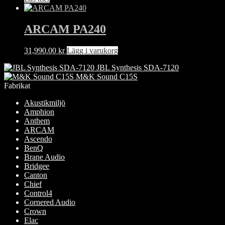
ARCAM PA240
31,990.00
kr
Lägg i varukorg
JBL Synthesis SDA-7120
M&K Sound C15S
Fabrikat
Akustikmiljö
Amphion
Anthem
ARCAM
Ascendo
BenQ
Brane Audio
Bridgee
Canton
Chief
Control4
Cornered Audio
Crown
Elac