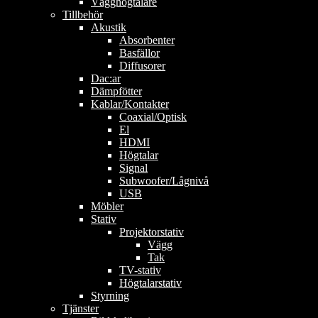
Vägghögtalare
Tillbehör
Akustik
Absorbenter
Basfällor
Diffusorer
Dac:ar
Dämpfötter
Kablar/Kontakter
Coaxial/Optisk
El
HDMI
Högtalar
Signal
Subwoofer/Lågnivå
USB
Möbler
Stativ
Projektorstativ
Vägg
Tak
TV-stativ
Högtalarstativ
Styrning
Tjänster