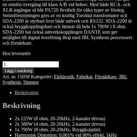
en sömlös övergång till klass A/B vid behov. Med både RCA- och
XLR-ingångar så blir PA720 flexibelt för olika typer av försteg.
Strömförsörjningen görs av en kraftig Toroidal transformator och
SDA-2200 är styrbart över både nätverk och RS232. SDA-2200 är
också bryggkopplingsbart och lämnar då hela 1x 790W i 8 ohm.
SDA-2200 har också nätverkskopplingen DANTE som ger
möjlighet till digital överföring ihop med JBL Synthesis processorer
och förstärkare.
Hos leverantör
JBL
Synthesis
Lägg i varukorg
SDA-
Art. nr.
15058
Kategorier:
Elektronik
,
Fabrikat
,
Förstärkare
,
JBL
2200
Synthesis
,
Slutsteg
mängd
Beskrivning
Beskrivning
2x 225W (8 ohm, 20-20kHz, 2-kanaler drivna)
2x 380W (4 ohm, 20-20kHz, 2-kanaler drivna)
1x 790W (8 ohm, 20-20kHz, Bryggkopplat)
Harmonisk Distortion: 0,001% vid 80% effekt, 1kHz