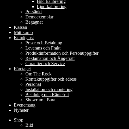
Bild-kalibrering
Ljud-kalibrering
Prissänkt
Demoexemplar
Begagnat
Kassan
Mitt konto
Kundtjänst
Priser och Betalning
Leverans och Frakt
Produktinformation och Personuppgifter
Reklamation och Ångerrätt
Garantier och Service
Företaget
Om The Rock
Kontaktuppgifter och adress
Personal
Installation och montering
Betalning och Räntefritt
Showrum i Bara
Evenemang
Nyheter
Shop
Bild