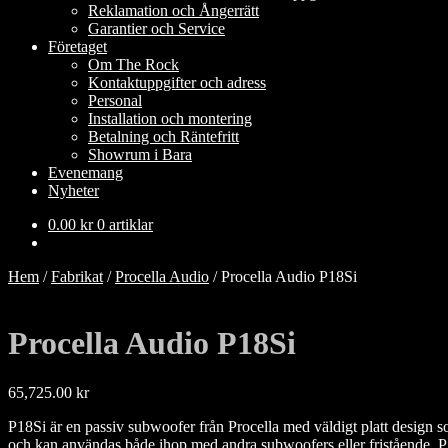
Reklamation och Ångerrätt
Garantier och Service
Företaget
Om The Rock
Kontaktuppgifter och adress
Personal
Installation och montering
Betalning och Räntefritt
Showrum i Bara
Evenemang
Nyheter
0.00
kr
0 artiklar
Hem
/
Fabrikat
/
Procella Audio
/
Procella Audio P18Si
Procella Audio P18Si
65,725.00
kr
P18Si är en passiv subwoofer från Procella med väldigt platt design som 
och kan användas både ihop med andra subwoofers eller fristående. P