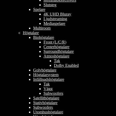
Hemmabioreceivers
Slutsteg
Spelare
4K UHD Bluray
Ljudstreaming
Mediaspelare
Multiroom
Högtalare
Biohögtalare
Front (L/C/R)
Centerhögtalare
Surroundhögtalare
Atmoshögtalare
Tak
Dolby Enabled
Golvhögtalare
Högtalarsystem
Infällnadshögtalare
Tak
Vägg
Subwoofers
Satellithögtalare
Stativhögtalare
Subwoofers
Utomhushögtalare