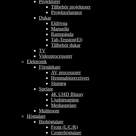
Projektorer
Tillbehör projektorer
Projektorlampor
Dukar
Eldrivna
Manuella
Ramspända
Tab-Tension(El)
Tillbehör dukar
TV
Videoprocessorer
Elektronik
Förstärkare
AV processorer
Hemmabioreceivers
Slutsteg
Spelare
4K UHD Bluray
Ljudstreaming
Mediaspelare
Multiroom
Högtalare
Biohögtalare
Front (L/C/R)
Centerhögtalare