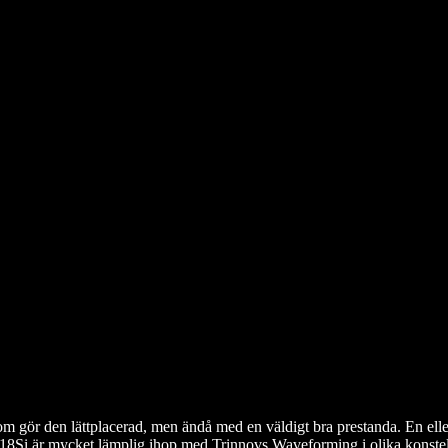
gör den lättplacerad, men ändå med en väldigt bra prestanda. En eller fle
18Si är mycket lämplig ihop med Trinnovs Waveforming i olika konstell