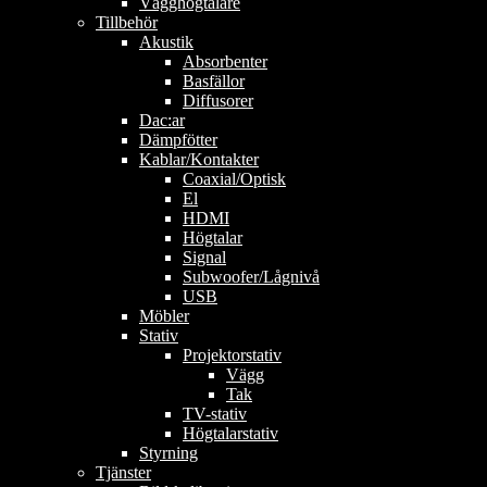
Vägghögtalare
Tillbehör
Akustik
Absorbenter
Basfällor
Diffusorer
Dac:ar
Dämpfötter
Kablar/Kontakter
Coaxial/Optisk
El
HDMI
Högtalar
Signal
Subwoofer/Lågnivå
USB
Möbler
Stativ
Projektorstativ
Vägg
Tak
TV-stativ
Högtalarstativ
Styrning
Tjänster