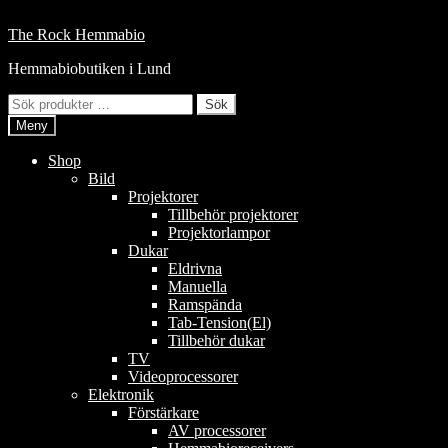
Hoppa
till
Hoppa
Hoppa
The Rock Hemmabio
innehåll
till
till
Hemmabiobutiken i Lund
navigering
innehåll
Sök
Sök
efter:
Meny
Shop
Bild
Projektorer
Tillbehör projektorer
Projektorlampor
Dukar
Eldrivna
Manuella
Ramspända
Tab-Tension(El)
Tillbehör dukar
TV
Videoprocessorer
Elektronik
Förstärkare
AV processorer