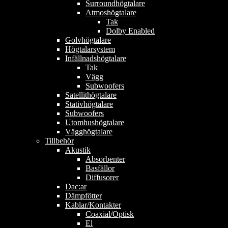
Surroundhögtalare
Atmoshögtalare
Tak
Dolby Enabled
Golvhögtalare
Högtalarsystem
Infällnadshögtalare
Tak
Vägg
Subwoofers
Satellithögtalare
Stativhögtalare
Subwoofers
Utomhushögtalare
Vägghögtalare
Tillbehör
Akustik
Absorbenter
Basfällor
Diffusorer
Dac:ar
Dämpfötter
Kablar/Kontakter
Coaxial/Optisk
El