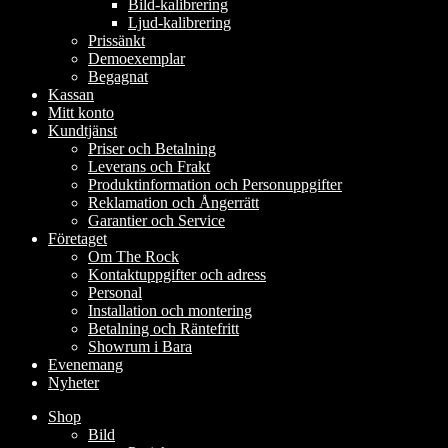
Bild-kalibrering
Ljud-kalibrering
Prissänkt
Demoexemplar
Begagnat
Kassan
Mitt konto
Kundtjänst
Priser och Betalning
Leverans och Frakt
Produktinformation och Personuppgifter
Reklamation och Ångerrätt
Garantier och Service
Företaget
Om The Rock
Kontaktuppgifter och adress
Personal
Installation och montering
Betalning och Räntefritt
Showrum i Bara
Evenemang
Nyheter
Shop
Bild