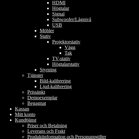
HDMI
Högtalar
Signal
Subwoofer/Lågnivå
USB
Möbler
Stativ
Projektorstativ
Vägg
Tak
TV-stativ
Högtalarstativ
Styrning
Tjänster
Bild-kalibrering
Ljud-kalibrering
Prissänkt
Demoexemplar
Begagnat
Kassan
Mitt konto
Kundtjänst
Priser och Betalning
Leverans och Frakt
Produktinformation och Personuppgifter