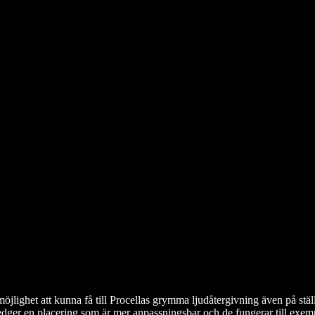
jlighet att kunna få till Procellas grymma ljudåtergivning även på stä
er en placering som är mer anpassningsbar och de fungerar till exempe