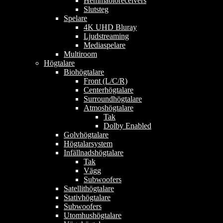
Hemmabioreceivers
Slutsteg
Spelare
4K UHD Bluray
Ljudstreaming
Mediaspelare
Multiroom
Högtalare
Biohögtalare
Front (L/C/R)
Centerhögtalare
Surroundhögtalare
Atmoshögtalare
Tak
Dolby Enabled
Golvhögtalare
Högtalarsystem
Infällnadshögtalare
Tak
Vägg
Subwoofers
Satellithögtalare
Stativhögtalare
Subwoofers
Utomhushögtalare