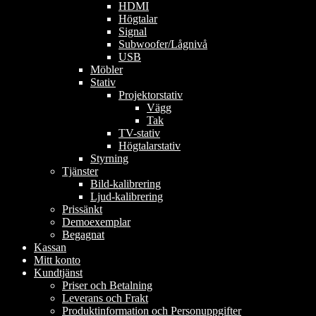
HDMI
Högtalar
Signal
Subwoofer/Lågnivå
USB
Möbler
Stativ
Projektorstativ
Vägg
Tak
TV-stativ
Högtalarstativ
Styrning
Tjänster
Bild-kalibrering
Ljud-kalibrering
Prissänkt
Demoexemplar
Begagnat
Kassan
Mitt konto
Kundtjänst
Priser och Betalning
Leverans och Frakt
Produktinformation och Personuppgifter