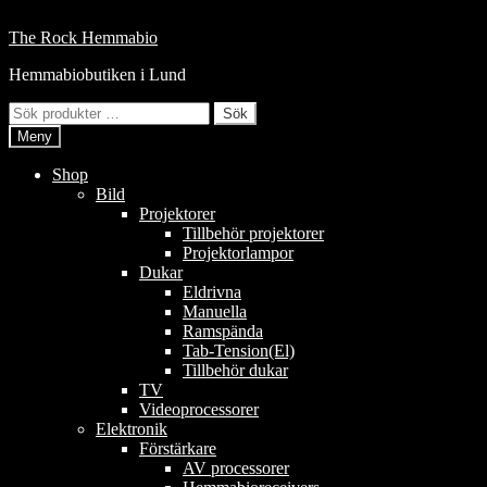
Hoppa
till
Hoppa
Hoppa
The Rock Hemmabio
innehåll
till
till
Hemmabiobutiken i Lund
navigering
innehåll
Sök
Sök
efter:
Meny
Shop
Bild
Projektorer
Tillbehör projektorer
Projektorlampor
Dukar
Eldrivna
Manuella
Ramspända
Tab-Tension(El)
Tillbehör dukar
TV
Videoprocessorer
Elektronik
Förstärkare
AV processorer