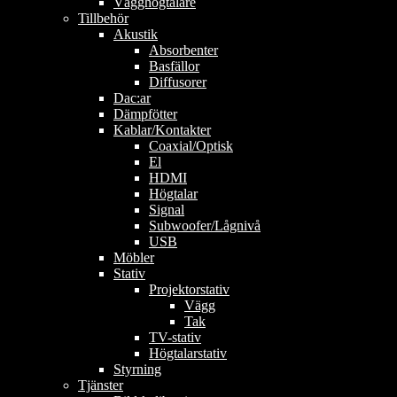
Vägghögtalare
Tillbehör
Akustik
Absorbenter
Basfällor
Diffusorer
Dac:ar
Dämpfötter
Kablar/Kontakter
Coaxial/Optisk
El
HDMI
Högtalar
Signal
Subwoofer/Lågnivå
USB
Möbler
Stativ
Projektorstativ
Vägg
Tak
TV-stativ
Högtalarstativ
Styrning
Tjänster