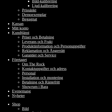
Bild-kalibrering
Ljud-kalibrering
Prissänkt
Demoexemplar
Begagnat
Kassan
Mitt konto
Kundtjänst
Priser och Betalning
Leverans och Frakt
Produktinformation och Personuppgifter
Reklamation och Ångerrätt
Garantier och Service
Företaget
Om The Rock
Kontaktuppgifter och adress
Personal
Installation och montering
Betalning och Räntefritt
Showrum i Bara
Evenemang
Nyheter
Shop
Bild