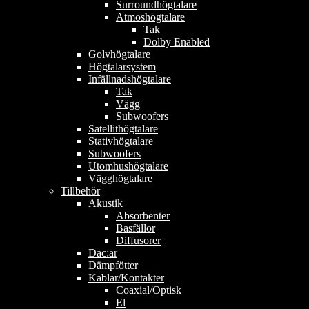
Surroundhögtalare
Atmoshögtalare
Tak
Dolby Enabled
Golvhögtalare
Högtalarsystem
Infällnadshögtalare
Tak
Vägg
Subwoofers
Satellithögtalare
Stativhögtalare
Subwoofers
Utomhushögtalare
Vägghögtalare
Tillbehör
Akustik
Absorbenter
Basfällor
Diffusorer
Dac:ar
Dämpfötter
Kablar/Kontakter
Coaxial/Optisk
El