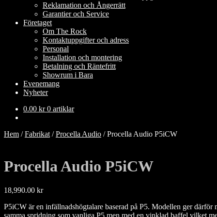
Reklamation och Ångerrätt
Garantier och Service
Företaget
Om The Rock
Kontaktuppgifter och adress
Personal
Installation och montering
Betalning och Räntefritt
Showrum i Bara
Evenemang
Nyheter
0.00
kr
0 artiklar
Hem
/
Fabrikat
/
Procella Audio
/
Procella Audio P5iCW
Procella Audio P5iCW
18,990.00
kr
P5iCW är en infällnadshögtalare baserad på P5. Modellen ger därför mö
samma spridning som vanliga P5 men med en vinklad baffel vilket medg