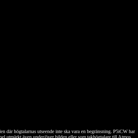
llen där högtalarnas utseende inte ska vara en begränsning. P5iCW har
l utmärkt även under/över bilden eller som takhögtalare till Atmos.