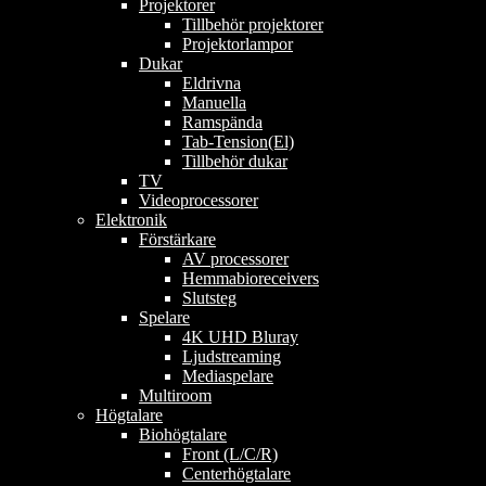
Projektorer
Tillbehör projektorer
Projektorlampor
Dukar
Eldrivna
Manuella
Ramspända
Tab-Tension(El)
Tillbehör dukar
TV
Videoprocessorer
Elektronik
Förstärkare
AV processorer
Hemmabioreceivers
Slutsteg
Spelare
4K UHD Bluray
Ljudstreaming
Mediaspelare
Multiroom
Högtalare
Biohögtalare
Front (L/C/R)
Centerhögtalare