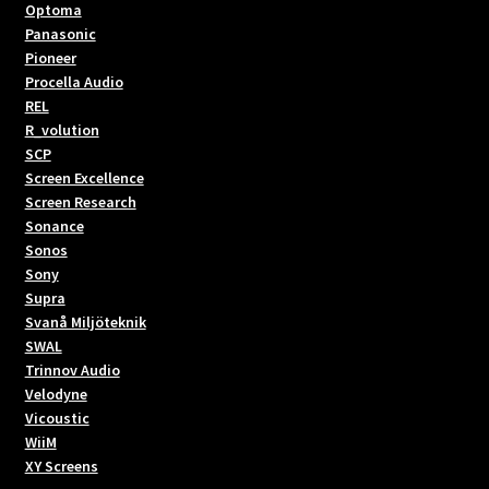
Optoma
Panasonic
Pioneer
Procella Audio
REL
R_volution
SCP
Screen Excellence
Screen Research
Sonance
Sonos
Sony
Supra
Svanå Miljöteknik
SWAL
Trinnov Audio
Velodyne
Vicoustic
WiiM
XY Screens