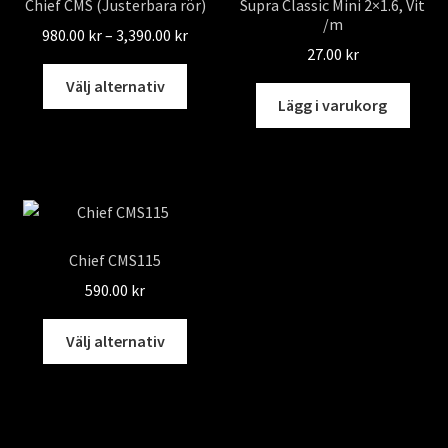
Chief CMS (Justerbara rör)
Supra Classic Mini 2×1.6, Vit
väljas
/m
på
Prisintervall:
980.00
kr
–
3,390.00
kr
27.00
kr
produktsidan
980.00 kr
Den
till
Välj alternativ
här
Lägg i varukorg
3,390.00 kr
produkten
har
flera
varianter.
De
olika
Chief CMS115
alternativen
590.00
kr
kan
väljas
Den
Välj alternativ
på
här
produktsidan
produkten
har
flera