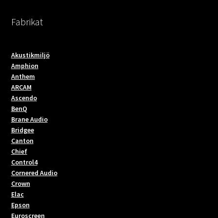
varianter.
De
Fabrikat
olika
alternativen
kan
Akustikmiljö
väljas
Amphion
på
Anthem
ARCAM
produktsidan
Ascendo
BenQ
Brane Audio
Bridgee
Canton
Chief
Control4
Cornered Audio
Crown
Elac
Epson
Euroscreen