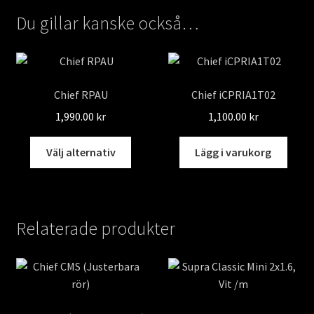
Du gillar kanske också…
Chief RPAU
Chief iCPRIA1T02
1,990.00
kr
1,100.00
kr
Den
Välj alternativ
Lägg i varukorg
här
produkten
har
flera
Relaterade produkter
varianter.
De
olika
alternativen
kan