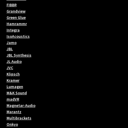
FIBBR
Grandview
Green Glue
Hamrammr
Integra
IsoAcoustics
Jamo
JBL
JBL Synthesis
JL Audio
JVC
Klipsch
Kramer
Lumagen
M&K Sound
madVR
Magnetar-Audio
Marantz
Multibrackets
Onkyo