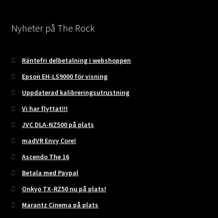
Nyheter på The Rock
Räntefri delbetalning i webshoppen
Epson EH-LS9000 för visning
Uppdaterad kalibreringsutrustning
Vi har flyttat!!!
JVC DLA-NZ500 på plats
madVR Envy Core!
Ascendo The 16
Betala med Paypal
Onkyo TX-RZ50 nu på plats!
Marantz Cinema på plats