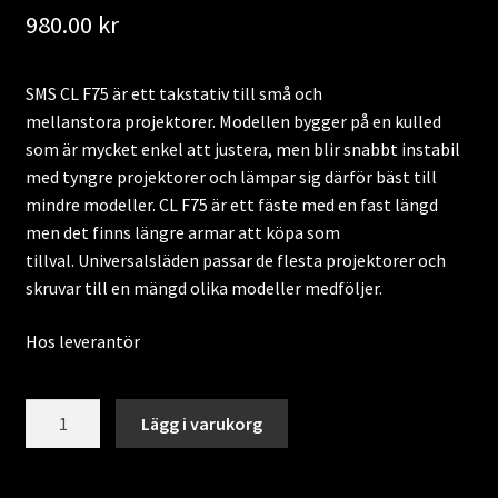
980.00
kr
SMS CL F75 är ett takstativ till små och
mellanstora projektorer. Modellen bygger på en kulled
som är mycket enkel att justera, men blir snabbt instabil
med tyngre projektorer och lämpar sig därför bäst till
mindre modeller. CL F75 är ett fäste med en fast längd
men det finns längre armar att köpa som
tillval. Universalsläden passar de flesta projektorer och
skruvar till en mängd olika modeller medföljer.
Hos leverantör
SMS
Lägg i varukorg
CL
F75
med