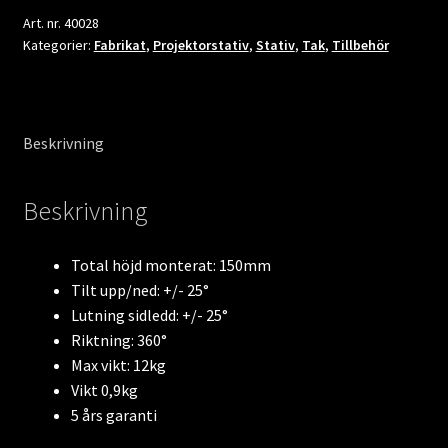
Universalsläde
Art. nr.
40028
Kategorier:
Fabrikat
,
Projektorstativ
,
Stativ
,
Tak
,
Tillbehör
mängd
Beskrivning
Beskrivning
Total höjd monterat: 150mm
Tilt upp/ned: +/- 25°
Lutning sidledd: +/- 25°
Riktning: 360°
Max vikt: 12kg
Vikt 0,9kg
5 års garanti