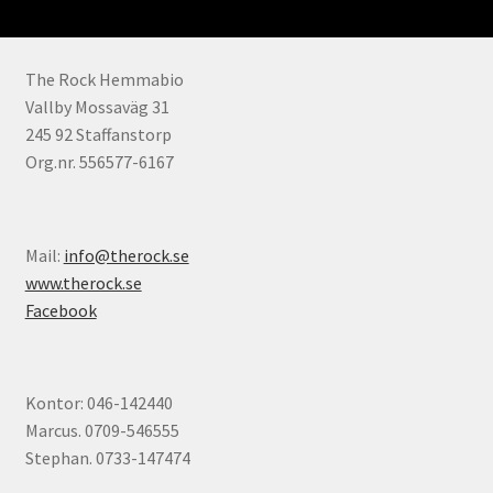
The Rock Hemmabio
Vallby Mossaväg 31
245 92 Staffanstorp
Org.nr. 556577-6167
Mail:
info@therock.se
www.therock.se
Facebook
Kontor: 046-142440
Marcus. 0709-546555
Stephan. 0733-147474