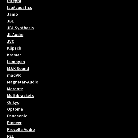
Integra
IsoAcoustics
Jamo
JBL
JBL Synthesis
JL Audio
JVC
Klipsch
Kramer
Lumagen
M&K Sound
madVR
Magnetar-Audio
Marantz
Multibrackets
Onkyo
Optoma
Panasonic
Pioneer
Procella Audio
REL