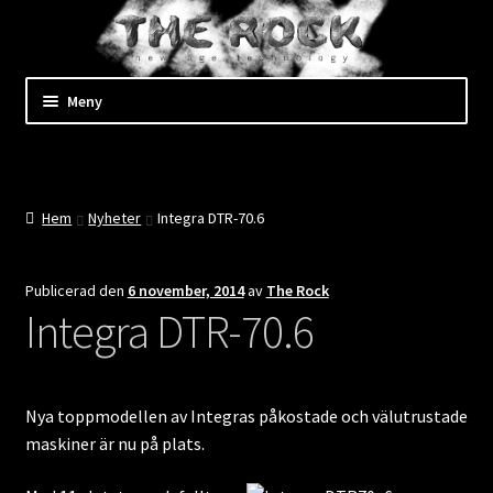
Hoppa
till
innehåll
Hoppa
Hoppa
Meny
till
till
navigering
innehåll
Expand
Shop
underm
Kassan
Hem
Nyheter
Integra DTR-70.6
Mitt konto
Publicerad den
6 november, 2014
av
The Rock
Integra DTR-70.6
Expand
Kundtjänst
underm
Expand
Företaget
underm
Nya toppmodellen av Integras påkostade och välutrustade
Evenemang
maskiner är nu på plats.