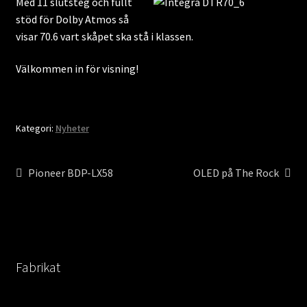
Med 11 slutsteg och fullt
Nyheter
stöd för Dolby Atmos så
visar 70.6 vart skåpet ska stå i klassen.
Välkommen in för visning!
Kategori:
Nyheter
Inläggsnavigering
Föregående
Nästa
Pioneer BDP-LX58
OLED på The Rock
inlägg:
inlägg:
Fabrikat