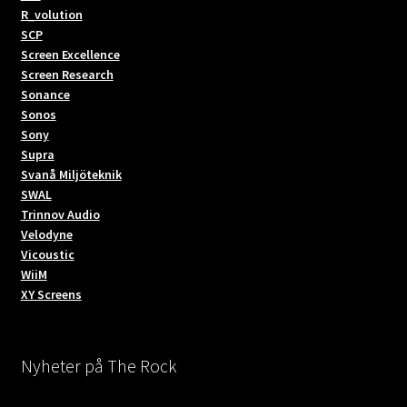
R_volution
SCP
Screen Excellence
Screen Research
Sonance
Sonos
Sony
Supra
Svanå Miljöteknik
SWAL
Trinnov Audio
Velodyne
Vicoustic
WiiM
XY Screens
Nyheter på The Rock