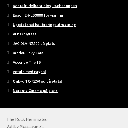
Räntefri delbetalning i webshoppen
Epson EH-LS9000 för visning
Uppdaterad kalibreringsutrustning
Vi har flyttat!!!
JVC DLA-NZ500 på plats
madVR Envy Core!
Ascendo The 16
Betala med Paypal
Onkyo TX-RZ50 nu på plats!
Marantz Cinema på plats
The Rock Hemmabio
Vallby Mossaväg 31