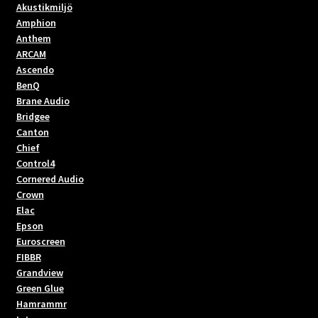
Akustikmiljö
Amphion
Anthem
ARCAM
Ascendo
BenQ
Brane Audio
Bridgee
Canton
Chief
Control4
Cornered Audio
Crown
Elac
Epson
Euroscreen
FIBBR
Grandview
Green Glue
Hamrammr