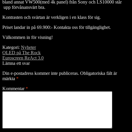
bland annat VW500(med 4k panel) från Sony och LS10000 står
upp förvånansvärt bra.
Kontrasten och svärtan är verkligen i en klass för sig.
Priset landar in på 69.900:- Kontakta oss för tillgänglighet.
Välkommen in för visning!
Kategori:
Nyheter
Inläggsnavigering
Föregående
OLED på The Rock
inlägg:
Nästa
Euroscreen ReAct 3.0
inlägg:
Lämna ett svar
Din e-postadress kommer inte publiceras.
Obligatoriska fält är
märkta
*
Kommentar
*