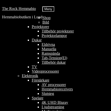
Hoppa
till
Hoppa
Hoppa
The Rock Hemmabio
Meny
innehåll
till
till
Hemmabiobutiken i Lund
navigering
innehåll
Shop
Bild
Projektorer
Tillbehör projektorer
Projektorlampor
Dukar
Eldrivna
Manuella
Ramspända
Tab-Tension(El)
Tillbehör dukar
TV
Videoprocessorer
Elektronik
Förstärkare
AV processorer
Hemmabioreceivers
Slutsteg
Spelare
4K UHD Bluray
Ljudstreaming