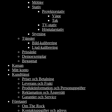
Möbler
Stativ
Projektorstativ
Vägg
Tak
TV-stativ
Högtalarstativ
Styrning
Tjänster
Bild-kalibrering
Ljud-kalibrering
Prissänkt
Demoexemplar
Begagnat
Kassan
Mitt konto
Kundtjänst
Priser och Betalning
Leverans och Frakt
Produktinformation och Personuppgifter
Reklamation och Ångerrätt
Garantier och Service
Företaget
Om The Rock
Kontaktuppgifter och adress