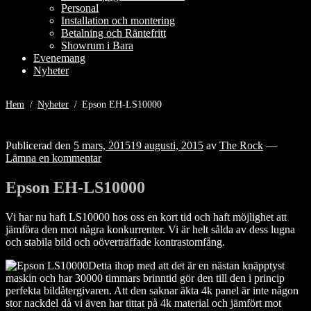
Personal
Installation och montering
Betalning och Räntefritt
Showrum i Bara
Evenemang
Nyheter
Hem
/
Nyheter
/
Epson EH-LS10000
Publicerad den
5 mars, 2015
19 augusti, 2015
av
The Rock
—
Lämna en kommentar
Epson EH-LS10000
Vi har nu haft LS10000 hos oss en kort tid och haft möjlighet att
jämföra den mot några konkurrenter. Vi är helt sålda av dess lugna
och stabila bild och oöverträffade kontrastomfång.
Detta ihop med att det är en nästan knäpptyst
maskin och har 30000 timmars brinntid gör den till den i princip
perfekta bildåtergivaren. Att den saknar äkta 4k panel är inte någon
stor nackdel då vi även har tittat på 4k material och jämfört mot