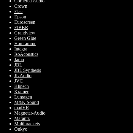
Cornered Audio
Crown
Elac
Epson
Euroscreen
FIBBR
Grandview
Green Glue
Hamrammr
Integra
IsoAcoustics
Jamo
JBL
JBL Synthesis
JL Audio
JVC
Klipsch
Kramer
Lumagen
M&K Sound
madVR
Magnetar-Audio
Marantz
Multibrackets
Onkyo