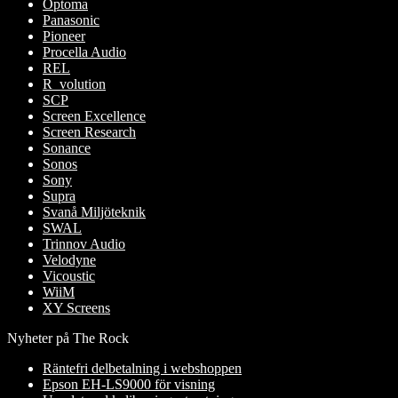
Optoma
Panasonic
Pioneer
Procella Audio
REL
R_volution
SCP
Screen Excellence
Screen Research
Sonance
Sonos
Sony
Supra
Svanå Miljöteknik
SWAL
Trinnov Audio
Velodyne
Vicoustic
WiiM
XY Screens
Nyheter på The Rock
Räntefri delbetalning i webshoppen
Epson EH-LS9000 för visning