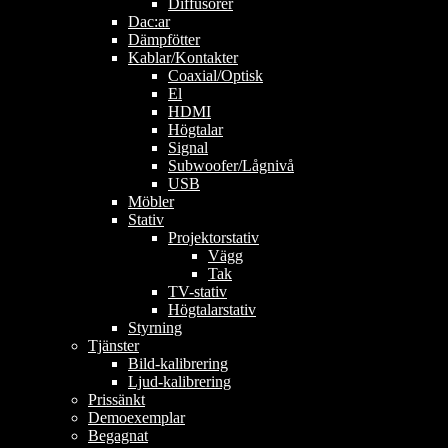
Diffusorer
Dac:ar
Dämpfötter
Kablar/Kontakter
Coaxial/Optisk
El
HDMI
Högtalar
Signal
Subwoofer/Lågnivå
USB
Möbler
Stativ
Projektorstativ
Vägg
Tak
TV-stativ
Högtalarstativ
Styrning
Tjänster
Bild-kalibrering
Ljud-kalibrering
Prissänkt
Demoexemplar
Begagnat