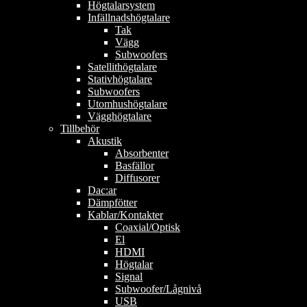
Högtalarsystem
Infällnadshögtalare
Tak
Vägg
Subwoofers
Satellithögtalare
Stativhögtalare
Subwoofers
Utomhushögtalare
Vägghögtalare
Tillbehör
Akustik
Absorbenter
Basfällor
Diffusorer
Dac:ar
Dämpfötter
Kablar/Kontakter
Coaxial/Optisk
El
HDMI
Högtalar
Signal
Subwoofer/Lågnivå
USB