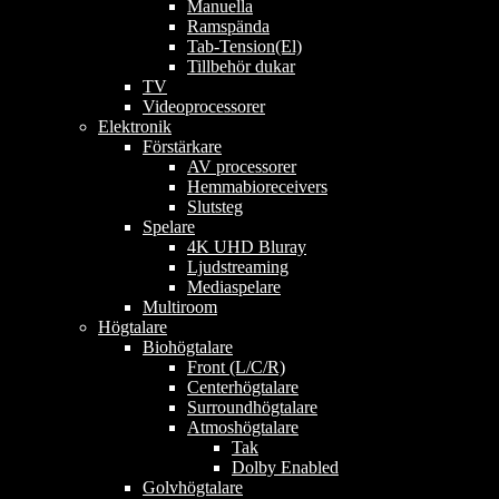
Manuella
Ramspända
Tab-Tension(El)
Tillbehör dukar
TV
Videoprocessorer
Elektronik
Förstärkare
AV processorer
Hemmabioreceivers
Slutsteg
Spelare
4K UHD Bluray
Ljudstreaming
Mediaspelare
Multiroom
Högtalare
Biohögtalare
Front (L/C/R)
Centerhögtalare
Surroundhögtalare
Atmoshögtalare
Tak
Dolby Enabled
Golvhögtalare