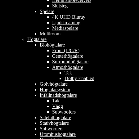
Hemmabioreceivers
Slutsteg
Spelare
4K UHD Bluray
Ljudstreaming
Mediaspelare
Multiroom
Högtalare
Biohögtalare
Front (L/C/R)
Centerhögtalare
Surroundhögtalare
Atmoshögtalare
Tak
Dolby Enabled
Golvhögtalare
Högtalarsystem
Infällnadshögtalare
Tak
Vägg
Subwoofers
Satellithögtalare
Stativhögtalare
Subwoofers
Utomhushögtalare