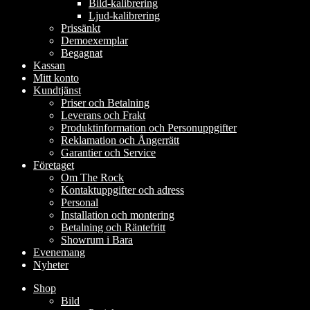
Bild-kalibrering
Ljud-kalibrering
Prissänkt
Demoexemplar
Begagnat
Kassan
Mitt konto
Kundtjänst
Priser och Betalning
Leverans och Frakt
Produktinformation och Personuppgifter
Reklamation och Ångerrätt
Garantier och Service
Företaget
Om The Rock
Kontaktuppgifter och adress
Personal
Installation och montering
Betalning och Räntefritt
Showrum i Bara
Evenemang
Nyheter
Shop
Bild