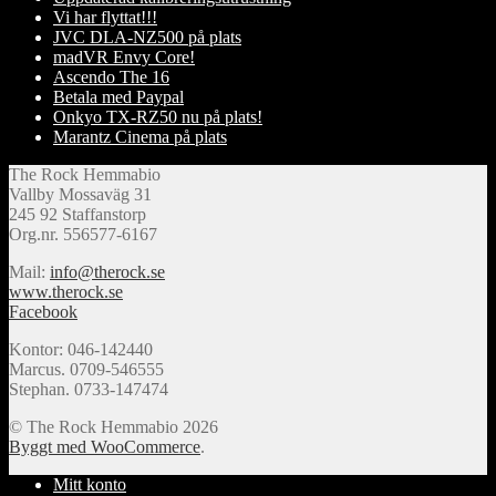
Vi har flyttat!!!
JVC DLA-NZ500 på plats
madVR Envy Core!
Ascendo The 16
Betala med Paypal
Onkyo TX-RZ50 nu på plats!
Marantz Cinema på plats
The Rock Hemmabio
Vallby Mossaväg 31
245 92 Staffanstorp
Org.nr. 556577-6167
Mail:
info@therock.se
www.therock.se
Facebook
Kontor: 046-142440
Marcus. 0709-546555
Stephan. 0733-147474
© The Rock Hemmabio 2026
Byggt med WooCommerce
.
Mitt konto