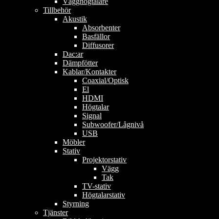
Vägghögtalare
Tillbehör
Akustik
Absorbenter
Basfällor
Diffusorer
Dac:ar
Dämpfötter
Kablar/Kontakter
Coaxial/Optisk
El
HDMI
Högtalar
Signal
Subwoofer/Lågnivå
USB
Möbler
Stativ
Projektorstativ
Vägg
Tak
TV-stativ
Högtalarstativ
Styrning
Tjänster