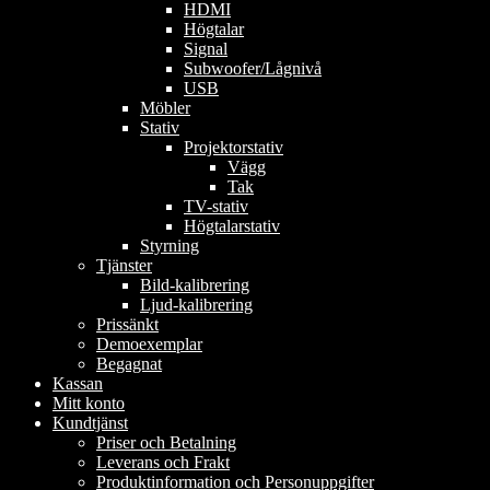
HDMI
Högtalar
Signal
Subwoofer/Lågnivå
USB
Möbler
Stativ
Projektorstativ
Vägg
Tak
TV-stativ
Högtalarstativ
Styrning
Tjänster
Bild-kalibrering
Ljud-kalibrering
Prissänkt
Demoexemplar
Begagnat
Kassan
Mitt konto
Kundtjänst
Priser och Betalning
Leverans och Frakt
Produktinformation och Personuppgifter