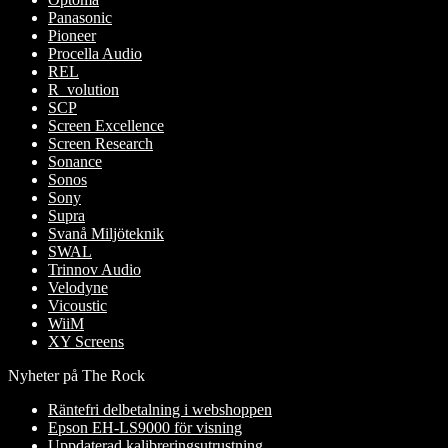
Panasonic
Pioneer
Procella Audio
REL
R_volution
SCP
Screen Excellence
Screen Research
Sonance
Sonos
Sony
Supra
Svanå Miljöteknik
SWAL
Trinnov Audio
Velodyne
Vicoustic
WiiM
XY Screens
Nyheter på The Rock
Räntefri delbetalning i webshoppen
Epson EH-LS9000 för visning
Uppdaterad kalibreringsutrustning