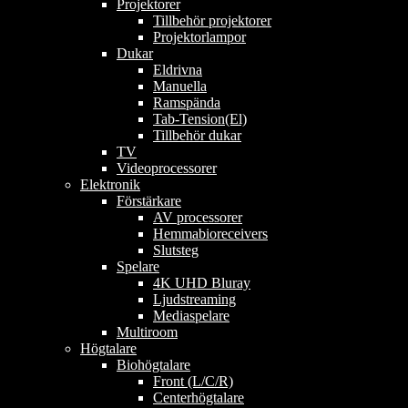
Projektorer
Tillbehör projektorer
Projektorlampor
Dukar
Eldrivna
Manuella
Ramspända
Tab-Tension(El)
Tillbehör dukar
TV
Videoprocessorer
Elektronik
Förstärkare
AV processorer
Hemmabioreceivers
Slutsteg
Spelare
4K UHD Bluray
Ljudstreaming
Mediaspelare
Multiroom
Högtalare
Biohögtalare
Front (L/C/R)
Centerhögtalare