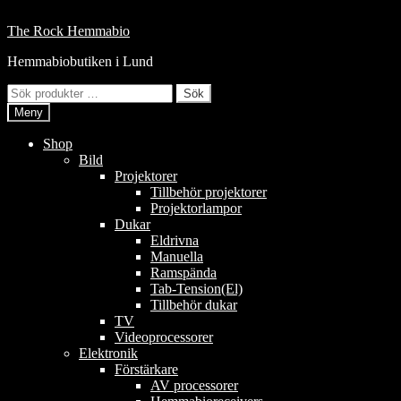
Hoppa
till
Hoppa
Hoppa
The Rock Hemmabio
innehåll
till
till
Hemmabiobutiken i Lund
navigering
innehåll
Sök
Sök
efter:
Meny
Shop
Bild
Projektorer
Tillbehör projektorer
Projektorlampor
Dukar
Eldrivna
Manuella
Ramspända
Tab-Tension(El)
Tillbehör dukar
TV
Videoprocessorer
Elektronik
Förstärkare
AV processorer