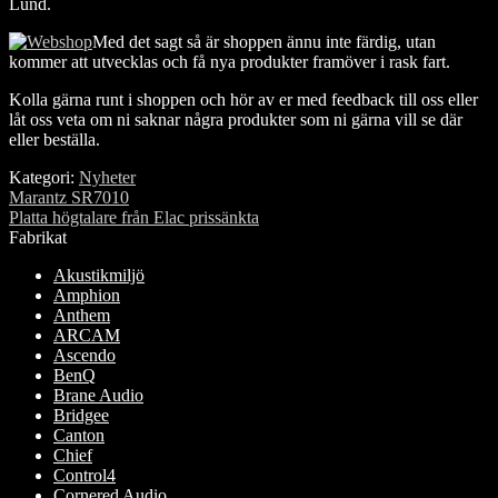
Lund.
Med det sagt så är shoppen ännu inte färdig, utan
kommer att utvecklas och få nya produkter framöver i rask fart.
Kolla gärna runt i shoppen och hör av er med feedback till oss eller
låt oss veta om ni saknar några produkter som ni gärna vill se där
eller beställa.
Kategori:
Nyheter
Inläggsnavigering
Föregående
Marantz SR7010
inlägg:
Nästa
Platta högtalare från Elac prissänkta
inlägg:
Fabrikat
Akustikmiljö
Amphion
Anthem
ARCAM
Ascendo
BenQ
Brane Audio
Bridgee
Canton
Chief
Control4
Cornered Audio