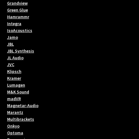
Grandview
Green Glue
Hamrammr
Integra
IsoAcoustics
Jamo
JBL
JBL Synthesis
JL Audio
JVC
Klipsch
Kramer
Lumagen
M&K Sound
madVR
Magnetar-Audio
Marantz
Multibrackets
Onkyo
Optoma