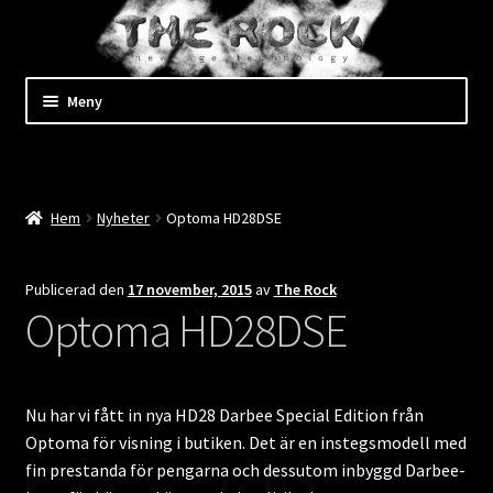
Hoppa
till
innehåll
Hoppa
Hoppa
Meny
till
till
navigering
innehåll
Expand
Shop
underm
Kassan
Hem
Nyheter
Optoma HD28DSE
Mitt konto
Publicerad den
17 november, 2015
av
The Rock
Optoma HD28DSE
Expand
Kundtjänst
underm
Expand
Företaget
underm
Nu har vi fått in nya HD28 Darbee Special Edition från
Evenemang
Optoma för visning i butiken. Det är en instegsmodell med
fin prestanda för pengarna och dessutom inbyggd Darbee-