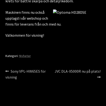
krets för bättre skärpa och detaljrikedom.
Nyheter
Maskinen finns nu också
upplagd i vår webshop och
finns för leverans från och med nu.
Välkommen för visning!
Kategori:
Nyheter
Inläggsnavigering
Föregående
Nästa
Sony VPL-HW65ES för
JVC DLA-X5000R nu på plats!
inlägg:
inlägg:
visning