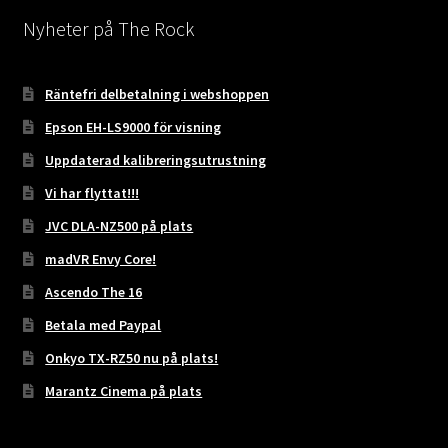
Nyheter på The Rock
Räntefri delbetalning i webshoppen
Epson EH-LS9000 för visning
Uppdaterad kalibreringsutrustning
Vi har flyttat!!!
JVC DLA-NZ500 på plats
madVR Envy Core!
Ascendo The 16
Betala med Paypal
Onkyo TX-RZ50 nu på plats!
Marantz Cinema på plats