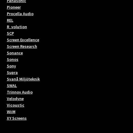
Panasonic
Pioneer
Procella Audio
REL
R_volution
SCP
Screen Excellence
Screen Research
Sonance
Sonos
Sony
Supra
Svanå Miljöteknik
SWAL
Trinnov Audio
Velodyne
Vicoustic
WiiM
XY Screens