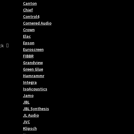
Canton
Chief
Control4
Cornered Audio
Crown
Elac
Epson
ck
Euroscreen
FIBBR
Grandview
Green Glue
Hamrammr
Integra
IsoAcoustics
Jamo
JBL
JBL Synthesis
JL Audio
JVC
Klipsch