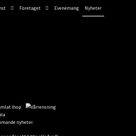
nst
Företaget
Evenemang
Nyheter
samlat ihop
äla
ommande nyheter.