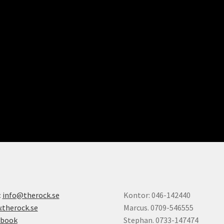
:
info@therock.se
Kontor: 046-142440
therock.se
Marcus. 0709-546555
ebook
Stephan. 0733-147474