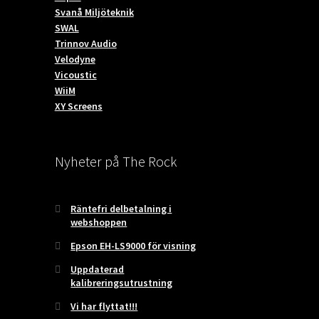
Svanå Miljöteknik
SWAL
Trinnov Audio
Velodyne
Vicoustic
WiiM
XY Screens
Nyheter på The Rock
Räntefri delbetalning i
webshoppen
Epson EH-LS9000 för visning
Uppdaterad
kalibreringsutrustning
Vi har flyttat!!!