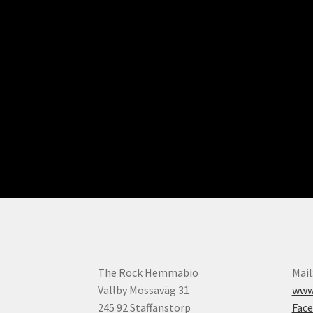
The Rock Hemmabio
Mail
Vallby Mossaväg 31
www.
245 92 Staffanstorp
Fac