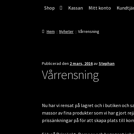
Hoppa
Hoppa
Hoppa
Shop
Kassan
Mitt konto
Kundtjä
till
till
till
innehåll
navigering
innehåll
Hem
Nyheter
Vårrensning
Publicerad den
2 mars, 2016
av
Stephan
Vårrensning
Nu har vi rensat på lagret och i butiken och 
massor av fina produkter som vi har gjort rej
prissänkningar på för att skapa plats till k