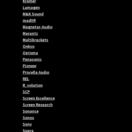
Kramer
Lumagen
M&K Sound
madVR
Magnetar-Audio
Marantz
Multibrackets
Onkyo
Optoma
Panasonic
Pioneer
Procella Audio
REL
R_volution
SCP
Screen Excellence
Screen Research
Sonance
Sonos
Sony
Supra