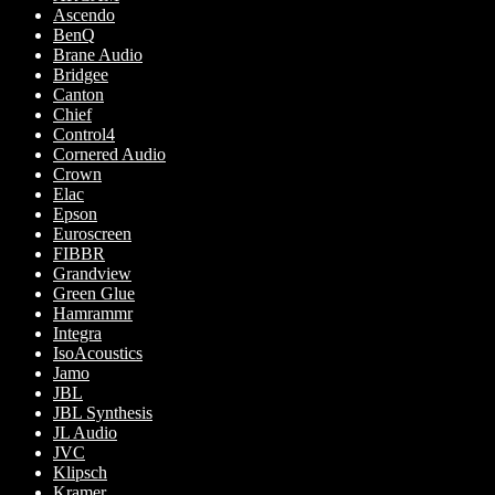
Ascendo
BenQ
Brane Audio
Bridgee
Canton
Chief
Control4
Cornered Audio
Crown
Elac
Epson
Euroscreen
FIBBR
Grandview
Green Glue
Hamrammr
Integra
IsoAcoustics
Jamo
JBL
JBL Synthesis
JL Audio
JVC
Klipsch
Kramer