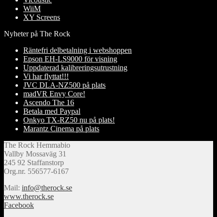
WiiM
XY Screens
Nyheter på The Rock
Räntefri delbetalning i webshoppen
Epson EH-LS9000 för visning
Uppdaterad kalibreringsutrustning
Vi har flyttat!!!
JVC DLA-NZ500 på plats
madVR Envy Core!
Ascendo The 16
Betala med Paypal
Onkyo TX-RZ50 nu på plats!
Marantz Cinema på plats
The Rock Hemmabio
Vallby Mossaväg 31
245 92 Staffanstorp
Org.nr. 556577-6167
Mail:
info@therock.se
www.therock.se
Facebook