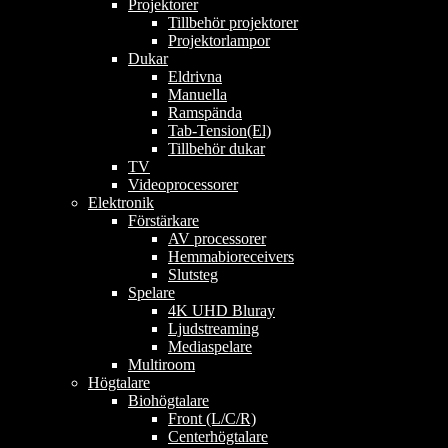
Projektorer
Tillbehör projektorer
Projektorlampor
Dukar
Eldrivna
Manuella
Ramspända
Tab-Tension(El)
Tillbehör dukar
TV
Videoprocessorer
Elektronik
Förstärkare
AV processorer
Hemmabioreceivers
Slutsteg
Spelare
4K UHD Bluray
Ljudstreaming
Mediaspelare
Multiroom
Högtalare
Biohögtalare
Front (L/C/R)
Centerhögtalare