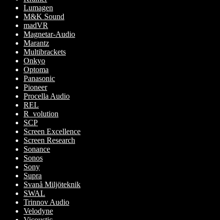
Lumagen
M&K Sound
madVR
Magnetar-Audio
Marantz
Multibrackets
Onkyo
Optoma
Panasonic
Pioneer
Procella Audio
REL
R_volution
SCP
Screen Excellence
Screen Research
Sonance
Sonos
Sony
Supra
Svanå Miljöteknik
SWAL
Trinnov Audio
Velodyne
Vicoustic