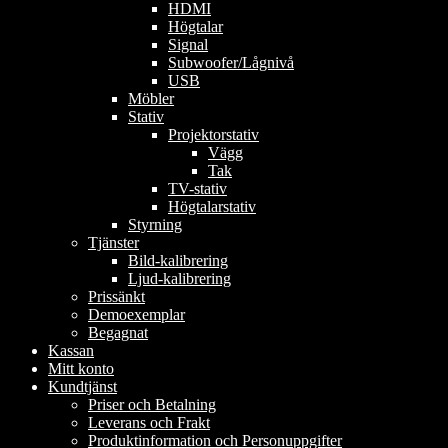
HDMI
Högtalar
Signal
Subwoofer/Lågnivå
USB
Möbler
Stativ
Projektorstativ
Vägg
Tak
TV-stativ
Högtalarstativ
Styrning
Tjänster
Bild-kalibrering
Ljud-kalibrering
Prissänkt
Demoexemplar
Begagnat
Kassan
Mitt konto
Kundtjänst
Priser och Betalning
Leverans och Frakt
Produktinformation och Personuppgifter