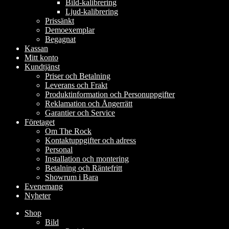
Bild-kalibrering
Ljud-kalibrering
Prissänkt
Demoexemplar
Begagnat
Kassan
Mitt konto
Kundtjänst
Priser och Betalning
Leverans och Frakt
Produktinformation och Personuppgifter
Reklamation och Ångerrätt
Garantier och Service
Företaget
Om The Rock
Kontaktuppgifter och adress
Personal
Installation och montering
Betalning och Räntefritt
Showrum i Bara
Evenemang
Nyheter
Shop
Bild