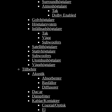
Surroundhögtalare
Atmoshögtalare
Tak
Dolby Enabled
Golvhögtalare
Högtalarsystem
Infällnadshögtalare
Tak
Vägg
Subwoofers
Satellithögtalare
Stativhögtalare
Subwoofers
Utomhushögtalare
Vägghögtalare
Tillbehör
Akustik
Absorbenter
Basfällor
Diffusorer
Dac:ar
Dämpfötter
Kablar/Kontakter
Coaxial/Optisk
El