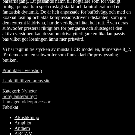
bärsarkagång. Ett passande namn till högtalare som för väldigt
rimliga pengar kan spela ruskigt starkt och kontrollerat med en
fantastisk dynamik. De är helt anpassade för baffelvägg och med en
koaxial lösning och äkta kompressionsdriver i diskanten, som gör
dem extremt lättdrivna, har de verkligen hittat helt rätt. Även deras
subwoofer presterar riktigt bra för pengarna och slutsteget i den
aktiva versionen kan dessutom driva ytterligare en likadan passiv
bas vilket gör lösningen ännu mer prisvärd.
Vi har tagit in tre stycken av minsta LCR-modellen, Immersive 8_2,
för demo samt en subwoofer som finns klart för provlyssning i
butiken.
Produkter i webshop
Länk till tillverkarens site
Kategori:
Nyheter
Inläggsnavigering
Föregående
Sony lanserar nytt
inlägg:
Nästa
Lumagen videoprocessor
inlägg:
Fabrikat
Akustikmiljö
Amphion
Anthem
ARCAM