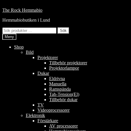
Hoppa
till
Hoppa
Hoppa
The Rock Hemmabio
innehåll
till
till
Hemmabiobutiken i Lund
navigering
innehåll
Sök
Sök
efter:
Meny
Shop
Bild
Projektorer
Tillbehör projektorer
Projektorlampor
Dukar
Eldrivna
Manuella
Ramspända
Tab-Tension(El)
Tillbehör dukar
TV
Videoprocessorer
Elektronik
Förstärkare
AV processorer