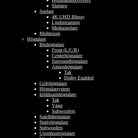
Hemmabioreceivers
Slutsteg
Spelare
4K UHD Bluray
Ljudstreaming
Mediaspelare
Multiroom
Högtalare
Biohögtalare
Front (L/C/R)
Centerhögtalare
Surroundhögtalare
Atmoshögtalare
Tak
Dolby Enabled
Golvhögtalare
Högtalarsystem
Infällnadshögtalare
Tak
Vägg
Subwoofers
Satellithögtalare
Stativhögtalare
Subwoofers
Utomhushögtalare