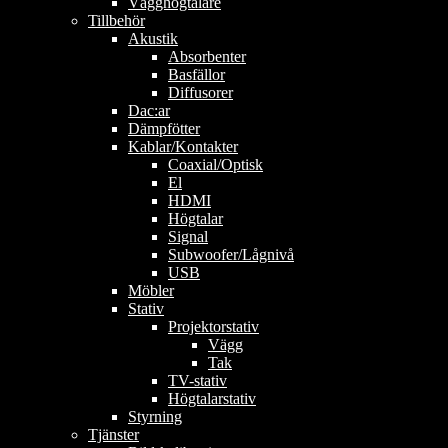
Vägghögtalare
Tillbehör
Akustik
Absorbenter
Basfällor
Diffusorer
Dac:ar
Dämpfötter
Kablar/Kontakter
Coaxial/Optisk
El
HDMI
Högtalar
Signal
Subwoofer/Lågnivå
USB
Möbler
Stativ
Projektorstativ
Vägg
Tak
TV-stativ
Högtalarstativ
Styrning
Tjänster