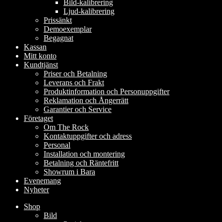
Bild-kalibrering
Ljud-kalibrering
Prissänkt
Demoexemplar
Begagnat
Kassan
Mitt konto
Kundtjänst
Priser och Betalning
Leverans och Frakt
Produktinformation och Personuppgifter
Reklamation och Ångerrätt
Garantier och Service
Företaget
Om The Rock
Kontaktuppgifter och adress
Personal
Installation och montering
Betalning och Räntefritt
Showrum i Bara
Evenemang
Nyheter
Shop
Bild