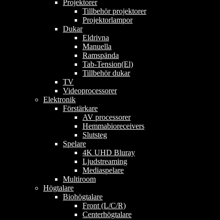
Projektorer
Tillbehör projektorer
Projektorlampor
Dukar
Eldrivna
Manuella
Ramspända
Tab-Tension(El)
Tillbehör dukar
TV
Videoprocessorer
Elektronik
Förstärkare
AV processorer
Hemmabioreceivers
Slutsteg
Spelare
4K UHD Bluray
Ljudstreaming
Mediaspelare
Multiroom
Högtalare
Biohögtalare
Front (L/C/R)
Centerhögtalare