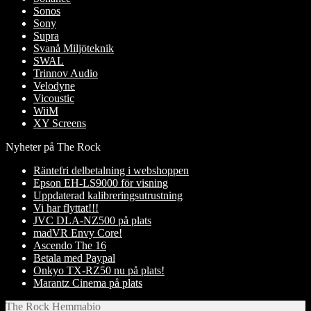
Sonos
Sony
Supra
Svanå Miljöteknik
SWAL
Trinnov Audio
Velodyne
Vicoustic
WiiM
XY Screens
Nyheter på The Rock
Räntefri delbetalning i webshoppen
Epson EH-LS9000 för visning
Uppdaterad kalibreringsutrustning
Vi har flyttat!!!
JVC DLA-NZ500 på plats
madVR Envy Core!
Ascendo The 16
Betala med Paypal
Onkyo TX-RZ50 nu på plats!
Marantz Cinema på plats
The Rock Hemmabio