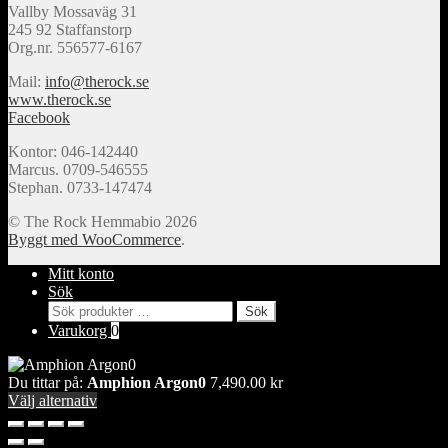
Vallby Mossaväg 31
245 92 Staffanstorp
Org.nr. 556577-6167
Mail:
info@therock.se
www.therock.se
Facebook
Kontor: 046-142440
Marcus. 0709-546555
Stephan. 0733-147474
© The Rock Hemmabio 2026
Byggt med WooCommerce
.
Mitt konto
Sök
Sök
Sök
efter:
Varukorg
0
Du tittar på:
Amphion Argon0
7,490.00
kr
Välj alternativ