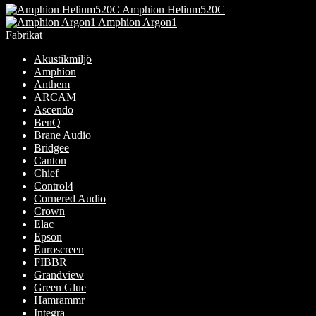
olika
Amphion Helium520C
alternativen
Amphion Argon1
kan
Fabrikat
väljas
på
Akustikmiljö
produktsidan
Amphion
Anthem
ARCAM
Ascendo
BenQ
Brane Audio
Bridgee
Canton
Chief
Control4
Cornered Audio
Crown
Elac
Epson
Euroscreen
FIBBR
Grandview
Green Glue
Hamrammr
Integra