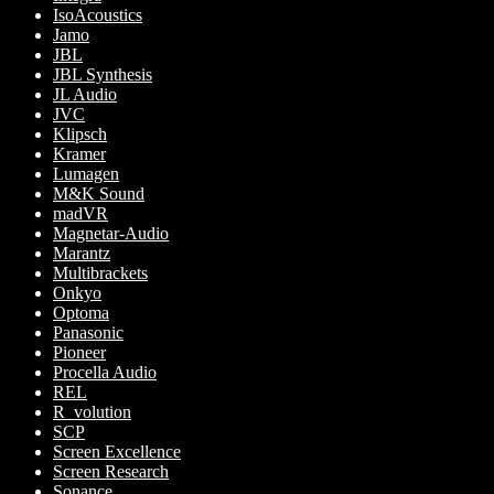
IsoAcoustics
Jamo
JBL
JBL Synthesis
JL Audio
JVC
Klipsch
Kramer
Lumagen
M&K Sound
madVR
Magnetar-Audio
Marantz
Multibrackets
Onkyo
Optoma
Panasonic
Pioneer
Procella Audio
REL
R_volution
SCP
Screen Excellence
Screen Research
Sonance