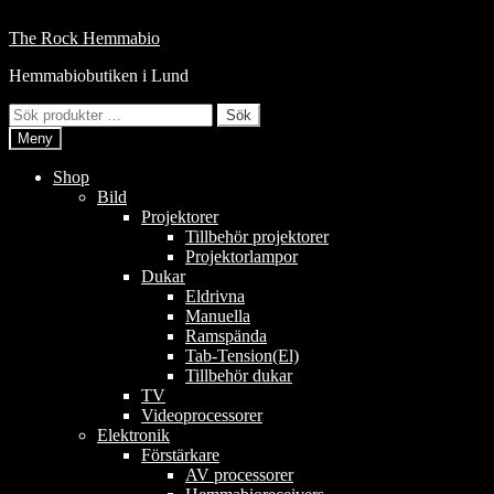
Hoppa
till
Hoppa
Hoppa
The Rock Hemmabio
innehåll
till
till
Hemmabiobutiken i Lund
navigering
innehåll
Sök
Sök
efter:
Meny
Shop
Bild
Projektorer
Tillbehör projektorer
Projektorlampor
Dukar
Eldrivna
Manuella
Ramspända
Tab-Tension(El)
Tillbehör dukar
TV
Videoprocessorer
Elektronik
Förstärkare
AV processorer