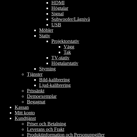
HDMI
Högtalar
Signal
Subwoofer/Lågnivå
USB
Möbler
Stativ
Projektorstativ
Vägg
Tak
TV-stativ
Högtalarstativ
Styrning
Tjänster
Bild-kalibrering
Ljud-kalibrering
Prissänkt
Demoexemplar
Begagnat
Kassan
Mitt konto
Kundtjänst
Priser och Betalning
Leverans och Frakt
Produktinformation och Personuppgifter