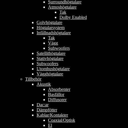
Surroundhögtalare
Atmoshögtalare
Tak
Dolby Enabled
Golvhögtalare
Högtalarsystem
Infällnadshögtalare
Tak
Vägg
Subwoofers
Satellithögtalare
Stativhögtalare
Subwoofers
Utomhushögtalare
Vägghögtalare
Tillbehör
Akustik
Absorbenter
Basfällor
Diffusorer
Dac:ar
Dämpfötter
Kablar/Kontakter
Coaxial/Optisk
El