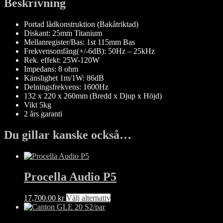
Beskrivning
Portad lådkonstruktion (Bakåtriktad)
Diskant: 25mm Titanium
Mellanregister/Bas: 1st 115mm Bas
Frekvensomfång(+/-6dB): 50Hz – 25kHz
Rek. effekt: 25W-120W
Impedans: 8 ohm
Känslighet 1m/1W: 86dB
Delningsfrekvens: 1600Hz
132 x 220 x 260mm (Bredd x Djup x Höjd)
Vikt 5kg
2 års garanti
Du gillar kanske också…
Procella Audio P5
Den
17,700.00
kr
Välj alternativ
här
produkten