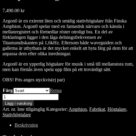
7,490.00
kr
Argon0 är en extremt liten och smidig stativhögtalare från Finska
Amphion. Argon0 spelar med en fantastisk närvaro och känsla i
mellanregistret och förmedlar röster otroligt bra. En del av
förklaringen ligger i den låga delningsfrekvensen av
Titaniumdiskanten på 1,6kHz. Eftersom både waveguiden och
gallerna är utbytbara är det mycket enkelt att byta färg på dem för att
anpassa dem efter olika inredningar.
Argon0 är en ypperlig högtalare för musik i små till mellanstora rum,
men kan förstås även spela upp film på ett trovärdigt sätt.
OBS! Pris anges styckvis(ej par)
Färg
Rensa
Amphion
Argon0
Lägg i varukorg
mängd
Art. nr.
Inte tillgänglig
Kategorier:
Amphion
,
Fabrikat
,
Högtalare
,
Stativhögtalare
Beskrivning