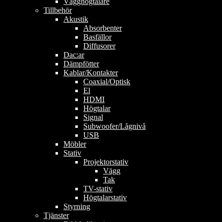
Vägghögtalare
Tillbehör
Akustik
Absorbenter
Basfällor
Diffusorer
Dac:ar
Dämpfötter
Kablar/Kontakter
Coaxial/Optisk
El
HDMI
Högtalar
Signal
Subwoofer/Lågnivå
USB
Möbler
Stativ
Projektorstativ
Vägg
Tak
TV-stativ
Högtalarstativ
Styrning
Tjänster