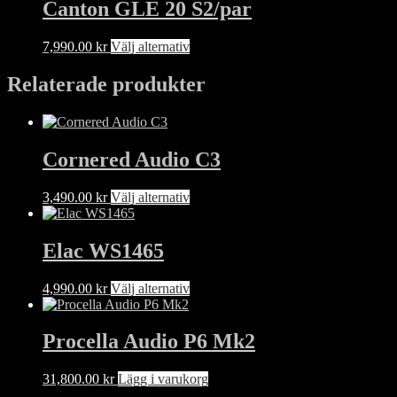
har
Canton GLE 20 S2/par
flera
varianter.
Den
7,990.00
kr
Välj alternativ
De
här
olika
produkten
Relaterade produkter
alternativen
har
kan
flera
väljas
varianter.
på
De
produktsidan
Cornered Audio C3
olika
alternativen
kan
Den
3,490.00
kr
Välj alternativ
väljas
här
på
produkten
produktsidan
har
Elac WS1465
flera
varianter.
Den
4,990.00
kr
Välj alternativ
De
här
olika
produkten
alternativen
har
Procella Audio P6 Mk2
kan
flera
väljas
varianter.
på
31,800.00
kr
Lägg i varukorg
De
produktsidan