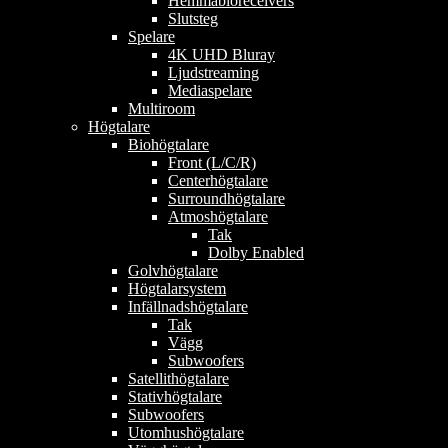
Hemmabioreceivers
Slutsteg
Spelare
4K UHD Bluray
Ljudstreaming
Mediaspelare
Multiroom
Högtalare
Biohögtalare
Front (L/C/R)
Centerhögtalare
Surroundhögtalare
Atmoshögtalare
Tak
Dolby Enabled
Golvhögtalare
Högtalarsystem
Infällnadshögtalare
Tak
Vägg
Subwoofers
Satellithögtalare
Stativhögtalare
Subwoofers
Utomhushögtalare