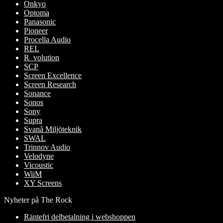
Onkyo
Optoma
Panasonic
Pioneer
Procella Audio
REL
R_volution
SCP
Screen Excellence
Screen Research
Sonance
Sonos
Sony
Supra
Svanå Miljöteknik
SWAL
Trinnov Audio
Velodyne
Vicoustic
WiiM
XY Screens
Nyheter på The Rock
Räntefri delbetalning i webshoppen