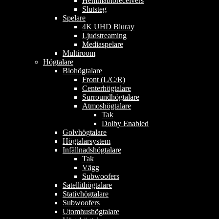
Hemmabioreceivers
Slutsteg
Spelare
4K UHD Bluray
Ljudstreaming
Mediaspelare
Multiroom
Högtalare
Biohögtalare
Front (L/C/R)
Centerhögtalare
Surroundhögtalare
Atmoshögtalare
Tak
Dolby Enabled
Golvhögtalare
Högtalarsystem
Infällnadshögtalare
Tak
Vägg
Subwoofers
Satellithögtalare
Stativhögtalare
Subwoofers
Utomhushögtalare