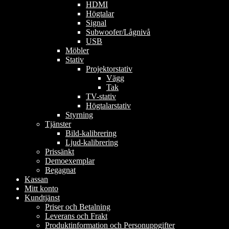
HDMI
Högtalar
Signal
Subwoofer/Lågnivå
USB
Möbler
Stativ
Projektorstativ
Vägg
Tak
TV-stativ
Högtalarstativ
Styrning
Tjänster
Bild-kalibrering
Ljud-kalibrering
Prissänkt
Demoexemplar
Begagnat
Kassan
Mitt konto
Kundtjänst
Priser och Betalning
Leverans och Frakt
Produktinformation och Personuppgifter