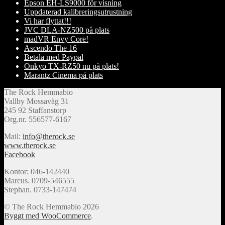
Epson EH-LS9000 för visning
Uppdaterad kalibreringsutrustning
Vi har flyttat!!!
JVC DLA-NZ500 på plats
madVR Envy Core!
Ascendo The 16
Betala med Paypal
Onkyo TX-RZ50 nu på plats!
Marantz Cinema på plats
The Rock Hemmabio
Vallby Mossaväg 31
245 92 Staffanstorp
Org.nr. 556577-6167
Mail:
info@therock.se
www.therock.se
Facebook
Kontor: 046-142440
Marcus. 0709-546555
Stephan. 0733-147474
© The Rock Hemmabio 2026
Byggt med WooCommerce
.