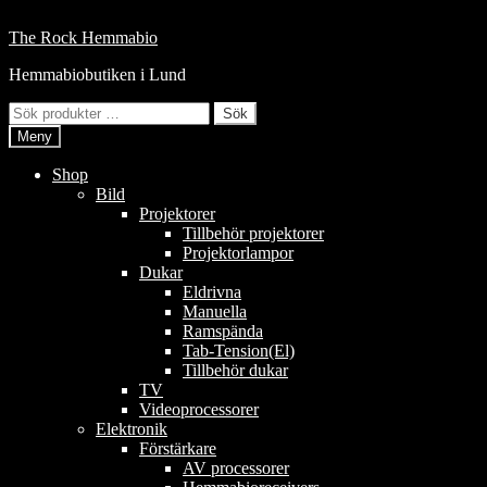
Hoppa
till
Hoppa
Hoppa
The Rock Hemmabio
innehåll
till
till
Hemmabiobutiken i Lund
navigering
innehåll
Sök
Sök
efter:
Meny
Shop
Bild
Projektorer
Tillbehör projektorer
Projektorlampor
Dukar
Eldrivna
Manuella
Ramspända
Tab-Tension(El)
Tillbehör dukar
TV
Videoprocessorer
Elektronik
Förstärkare
AV processorer