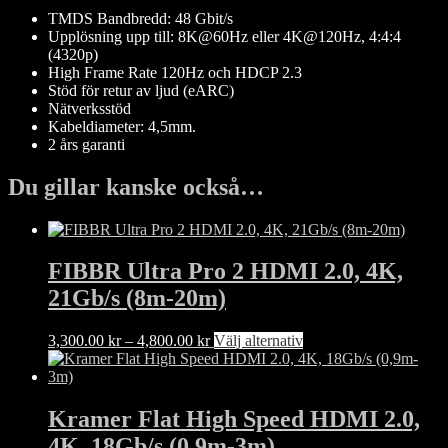
48Gb/s
TMDS Bandbredd: 48 Gbit/s
(2m-
Upplösning upp till: 8K@60Hz eller 4K@120Hz, 4:4:4
30m)
(4320p)
mängd
High Frame Rate 120Hz och HDCP 2.3
Stöd för retur av ljud (eARC)
Nätverksstöd
Kabeldiameter: 4,5mm.
2 års garanti
Du gillar kanske också…
FIBBR Ultra Pro 2 HDMI 2.0, 4K,
21Gb/s (8m-20m)
Prisintervall:
Den
3,300.00
kr
–
4,800.00
kr
Välj alternativ
3,300.00 kr
här
till
produkten
4,800.00 kr
har
flera
Kramer Flat High Speed HDMI 2.0,
varianter.
4K, 18Gb/s (0,9m-3m)
De