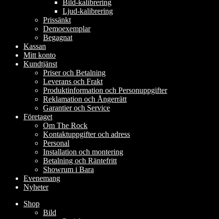
Bild-kalibrering
Ljud-kalibrering
Prissänkt
Demoexemplar
Begagnat
Kassan
Mitt konto
Kundtjänst
Priser och Betalning
Leverans och Frakt
Produktinformation och Personuppgifter
Reklamation och Ångerrätt
Garantier och Service
Företaget
Om The Rock
Kontaktuppgifter och adress
Personal
Installation och montering
Betalning och Räntefritt
Showrum i Bara
Evenemang
Nyheter
Shop
Bild