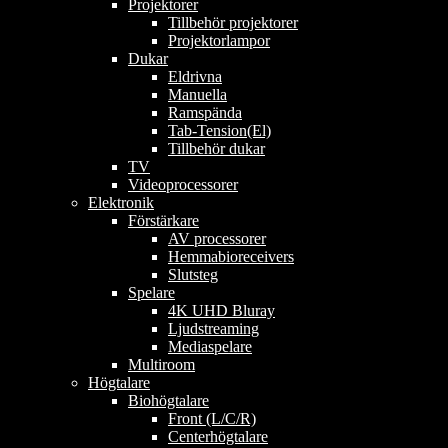
Projektorer
Tillbehör projektorer
Projektorlampor
Dukar
Eldrivna
Manuella
Ramspända
Tab-Tension(El)
Tillbehör dukar
TV
Videoprocessorer
Elektronik
Förstärkare
AV processorer
Hemmabioreceivers
Slutsteg
Spelare
4K UHD Bluray
Ljudstreaming
Mediaspelare
Multiroom
Högtalare
Biohögtalare
Front (L/C/R)
Centerhögtalare