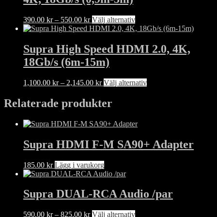
olika
alternativen
Prisintervall:
Den
390.00
kr
–
550.00
kr
Välj alternativ
kan
390.00 kr
här
väljas
till
produkten
på
550.00 kr
har
Supra High Speed HDMI 2.0, 4K,
produktsidan
flera
18Gb/s (6m-15m)
varianter.
De
olika
Prisintervall:
Den
1,100.00
kr
–
2,145.00
kr
Välj alternativ
alternativen
1,100.00 kr
här
kan
till
produkten
Relaterade produkter
väljas
2,145.00 kr
har
på
flera
produktsidan
varianter.
De
Supra HDMI F-M SA90+ Adapter
olika
alternativen
kan
185.00
kr
Lägg i varukorg
väljas
på
produktsidan
Supra DUAL-RCA Audio /par
Prisintervall:
Den
590.00
kr
–
825.00
kr
Välj alternativ