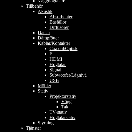
Vägghögtalare
Tillbehör
Akustik
Absorbenter
Basfällor
Diffusorer
Dac:ar
Dämpfötter
Kablar/Kontakter
Coaxial/Optisk
El
HDMI
Högtalar
Signal
Subwoofer/Lågnivå
USB
Möbler
Stativ
Projektorstativ
Vägg
Tak
TV-stativ
Högtalarstativ
Styrning
Tjänster