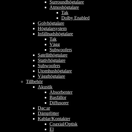
Surroundhögtalare
Atmoshögtalare
Tak
Dolby Enabled
Golvhögtalare
Högtalarsystem
Infällnadshögtalare
Tak
Vägg
Subwoofers
Satellithögtalare
Stativhögtalare
Subwoofers
Utomhushögtalare
Vägghögtalare
Tillbehör
Akustik
Absorbenter
Basfällor
Diffusorer
Dac:ar
Dämpfötter
Kablar/Kontakter
Coaxial/Optisk
El