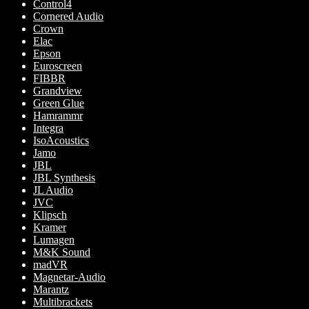
Control4
Cornered Audio
Crown
Elac
Epson
Euroscreen
FIBBR
Grandview
Green Glue
Hamrammr
Integra
IsoAcoustics
Jamo
JBL
JBL Synthesis
JL Audio
JVC
Klipsch
Kramer
Lumagen
M&K Sound
madVR
Magnetar-Audio
Marantz
Multibrackets