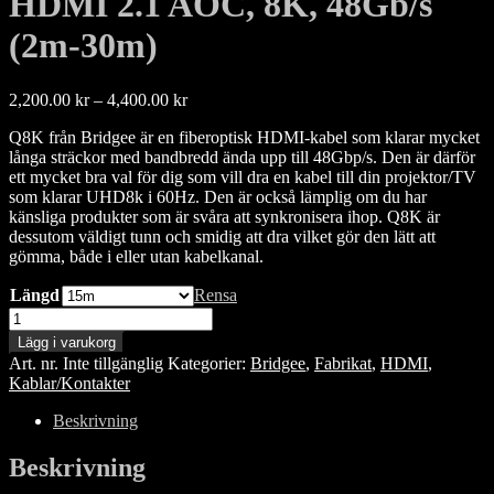
HDMI 2.1 AOC, 8K, 48Gb/s
(2m-30m)
Prisintervall:
2,200.00
kr
–
4,400.00
kr
2,200.00 kr
Q8K från Bridgee är en fiberoptisk HDMI-kabel som klarar mycket
till
långa sträckor med bandbredd ända upp till 48Gbp/s. Den är därför
4,400.00 kr
ett mycket bra val för dig som vill dra en kabel till din projektor/TV
som klarar UHD8k i 60Hz. Den är också lämplig om du har
känsliga produkter som är svåra att synkronisera ihop. Q8K är
dessutom väldigt tunn och smidig att dra vilket gör den lätt att
gömma, både i eller utan kabelkanal.
Längd
Rensa
Bridgee
Q8K
Lägg i varukorg
Ultra
Art. nr.
Inte tillgänglig
Kategorier:
Bridgee
,
Fabrikat
,
HDMI
,
High
Kablar/Kontakter
Speed
HDMI
Beskrivning
2.1
AOC,
Beskrivning
8K,