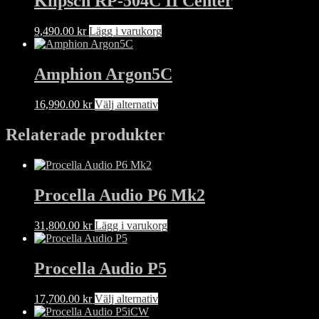
Klipsch RP-504C II Center
9,490.00
kr
Lägg i varukorg
Amphion Argon5C
Den
16,990.00
kr
Välj alternativ
här
produkten
Relaterade produkter
har
flera
varianter.
De
Procella Audio P6 Mk2
olika
alternativen
kan
31,800.00
kr
Lägg i varukorg
väljas
på
produktsidan
Procella Audio P5
Den
17,700.00
kr
Välj alternativ
här