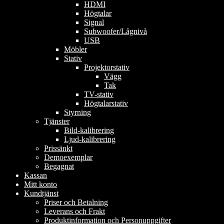
HDMI
Högtalar
Signal
Subwoofer/Lågnivå
USB
Möbler
Stativ
Projektorstativ
Vägg
Tak
TV-stativ
Högtalarstativ
Styrning
Tjänster
Bild-kalibrering
Ljud-kalibrering
Prissänkt
Demoexemplar
Begagnat
Kassan
Mitt konto
Kundtjänst
Priser och Betalning
Leverans och Frakt
Produktinformation och Personuppgifter