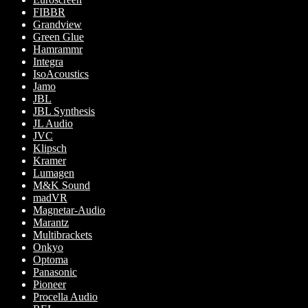
FIBBR
Grandview
Green Glue
Hamrammr
Integra
IsoAcoustics
Jamo
JBL
JBL Synthesis
JL Audio
JVC
Klipsch
Kramer
Lumagen
M&K Sound
madVR
Magnetar-Audio
Marantz
Multibrackets
Onkyo
Optoma
Panasonic
Pioneer
Procella Audio