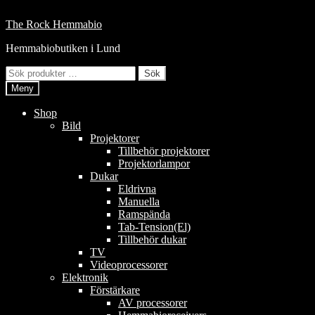
Hoppa
till
Hoppa
Hoppa
The Rock Hemmabio
innehåll
till
till
Hemmabiobutiken i Lund
navigering
innehåll
Sök
Sök
efter:
Meny
Shop
Bild
Projektorer
Tillbehör projektorer
Projektorlampor
Dukar
Eldrivna
Manuella
Ramspända
Tab-Tension(El)
Tillbehör dukar
TV
Videoprocessorer
Elektronik
Förstärkare
AV processorer