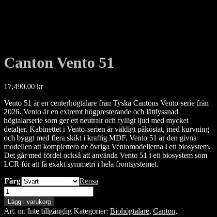
Canton Vento 51
17,490.00
kr
Vento 51 är en centerhögtalare från Tyska Cantons Vento-serie från
2026. Vento är en extremt högpresterande och lättlyssnad
högtalarserie som ger ett neutralt och fylligt ljud med mycket
detaljer. Kabinettet i Vento-serien är väldigt påkostat, med kurvning
och byggt med flera skikt i kraftig MDF. Vento 51 är den givna
modellen att komplettera de övriga Ventomodellerna i ett biosystem.
Det går med fördel också att använda Vento 51 i ett biosystem som
LCR för att få exakt symmetri i hela frontsystemet.
Färg
Rensa
Canton
Vento
Lägg i varukorg
51
Art. nr.
Inte tillgänglig
Kategorier:
Biohögtalare
,
Canton
,
mängd