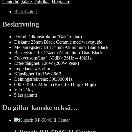
Centerhögtalare
,
Fabrikat
,
Högtalare
Beskrivning
Beskrivning
Portad lådkonstruktion (Bakåtriktad)
Diskant: 25mm Black Ceramic med waveguide
Mellanregister: 1st 174mm Aluminium Titan Black
Basregister: 1st 174mm Aluminium Titan Black
Frekvensomfång(+/-3dB): 26Hz – 40kHz
Effekttålighet: 120W (200W Peak)
Impedans: 4-8 ohm
Känslighet 1m/1W: 86dB
Delningsfrekvens: 300/3000Hz
600 x 390 x 240mm (Bredd x Djup x Höjd)
Vikt 21kg
5 års garanti
Du gillar kanske också…