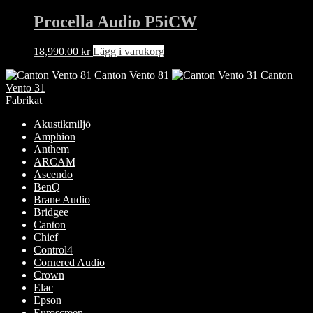
produkten
har
Procella Audio P5iCW
flera
varianter.
18,990.00
kr
Lägg i varukorg
De
olika
Canton Vento 81
Canton
alternativen
Vento 31
kan
Fabrikat
väljas
på
Akustikmiljö
produktsidan
Amphion
Anthem
ARCAM
Ascendo
BenQ
Brane Audio
Bridgee
Canton
Chief
Control4
Cornered Audio
Crown
Elac
Epson
Euroscreen