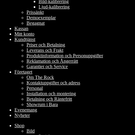
Bild-kalibrering
Ljud-kalibrering
Prissänkt
Demoexemplar
Begagnat
Kassan
Mitt konto
Kundtjänst
Priser och Betalning
Leverans och Frakt
Produktinformation och Personuppgifter
Reklamation och Ångerrätt
Garantier och Service
Företaget
Om The Rock
Kontaktuppgifter och adress
Personal
Installation och montering
Betalning och Räntefritt
Showrum i Bara
Evenemang
Nyheter
Shop
Bild