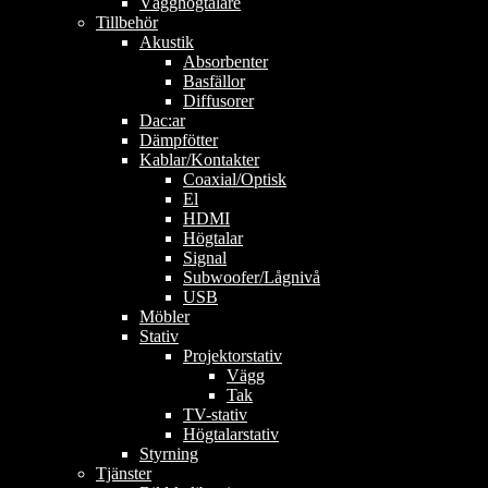
Vägghögtalare
Tillbehör
Akustik
Absorbenter
Basfällor
Diffusorer
Dac:ar
Dämpfötter
Kablar/Kontakter
Coaxial/Optisk
El
HDMI
Högtalar
Signal
Subwoofer/Lågnivå
USB
Möbler
Stativ
Projektorstativ
Vägg
Tak
TV-stativ
Högtalarstativ
Styrning
Tjänster