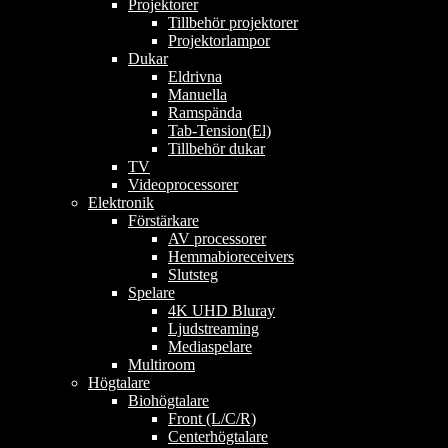
Projektorer
Tillbehör projektorer
Projektorlampor
Dukar
Eldrivna
Manuella
Ramspända
Tab-Tension(El)
Tillbehör dukar
TV
Videoprocessorer
Elektronik
Förstärkare
AV processorer
Hemmabioreceivers
Slutsteg
Spelare
4K UHD Bluray
Ljudstreaming
Mediaspelare
Multiroom
Högtalare
Biohögtalare
Front (L/C/R)
Centerhögtalare