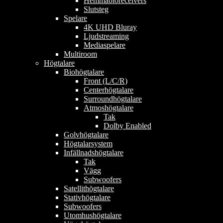
Hemmabioreceivers
Slutsteg
Spelare
4K UHD Bluray
Ljudstreaming
Mediaspelare
Multiroom
Högtalare
Biohögtalare
Front (L/C/R)
Centerhögtalare
Surroundhögtalare
Atmoshögtalare
Tak
Dolby Enabled
Golvhögtalare
Högtalarsystem
Infällnadshögtalare
Tak
Vägg
Subwoofers
Satellithögtalare
Stativhögtalare
Subwoofers
Utomhushögtalare