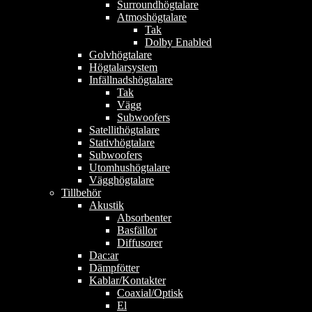
Surroundhögtalare
Atmoshögtalare
Tak
Dolby Enabled
Golvhögtalare
Högtalarsystem
Infällnadshögtalare
Tak
Vägg
Subwoofers
Satellithögtalare
Stativhögtalare
Subwoofers
Utomhushögtalare
Vägghögtalare
Tillbehör
Akustik
Absorbenter
Basfällor
Diffusorer
Dac:ar
Dämpfötter
Kablar/Kontakter
Coaxial/Optisk
El