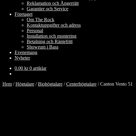
Reklamation och Ångerrätt
Garantier och Service
Företaget
Om The Rock
Kontaktuppgifter och adress
Personal
Installation och montering
Betalning och Räntefritt
Showrum i Bara
Evenemang
Nyheter
0.00
kr
0 artiklar
Hem
/
Högtalare
/
Biohögtalare
/
Centerhögtalare
/
Canton Vento 51