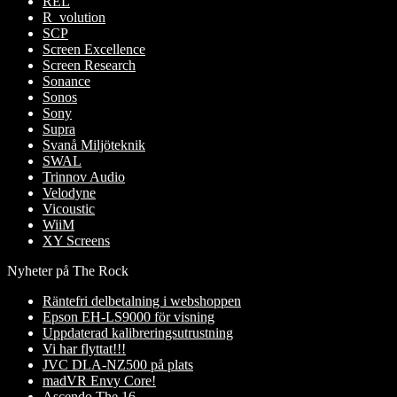
REL
R_volution
SCP
Screen Excellence
Screen Research
Sonance
Sonos
Sony
Supra
Svanå Miljöteknik
SWAL
Trinnov Audio
Velodyne
Vicoustic
WiiM
XY Screens
Nyheter på The Rock
Räntefri delbetalning i webshoppen
Epson EH-LS9000 för visning
Uppdaterad kalibreringsutrustning
Vi har flyttat!!!
JVC DLA-NZ500 på plats
madVR Envy Core!
Ascendo The 16