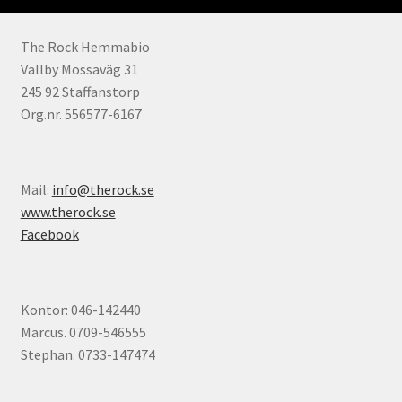
The Rock Hemmabio
Vallby Mossaväg 31
245 92 Staffanstorp
Org.nr. 556577-6167
Mail:
info@therock.se
www.therock.se
Facebook
Kontor: 046-142440
Marcus. 0709-546555
Stephan. 0733-147474