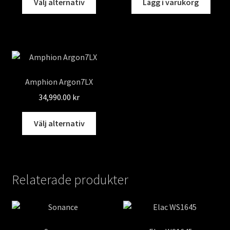
Välj alternativ
Lägg i varukorg
här
produkten
har
flera
varianter.
De
Amphion Argon7LX
olika
34,990.00
kr
alternativen
kan
Den
Välj alternativ
väljas
här
på
produkten
produktsidan
har
flera
Relaterade produkter
varianter.
De
olika
alternativen