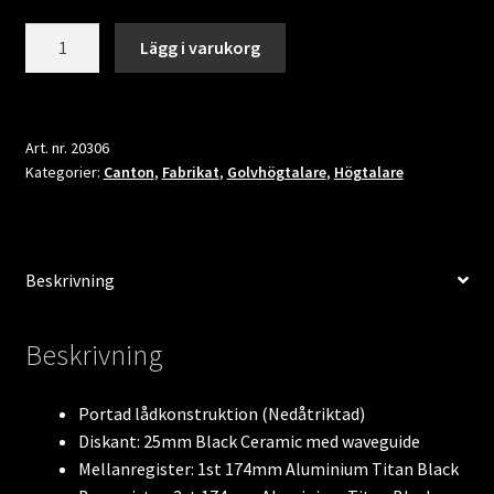
Canton
Lägg i varukorg
Vento
91
mängd
Art. nr.
20306
Kategorier:
Canton
,
Fabrikat
,
Golvhögtalare
,
Högtalare
Beskrivning
Beskrivning
Portad lådkonstruktion (Nedåtriktad)
Diskant: 25mm Black Ceramic med waveguide
Mellanregister: 1st 174mm Aluminium Titan Black