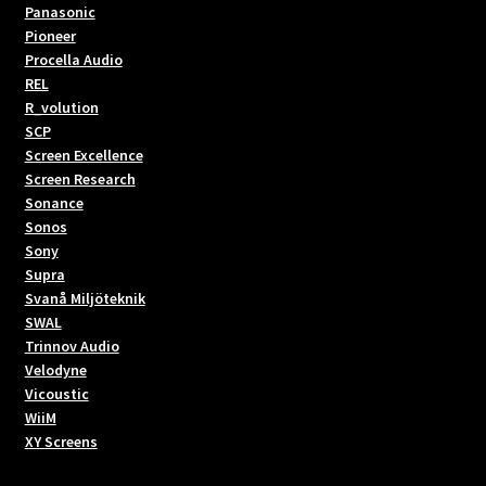
Panasonic
Pioneer
Procella Audio
REL
R_volution
SCP
Screen Excellence
Screen Research
Sonance
Sonos
Sony
Supra
Svanå Miljöteknik
SWAL
Trinnov Audio
Velodyne
Vicoustic
WiiM
XY Screens