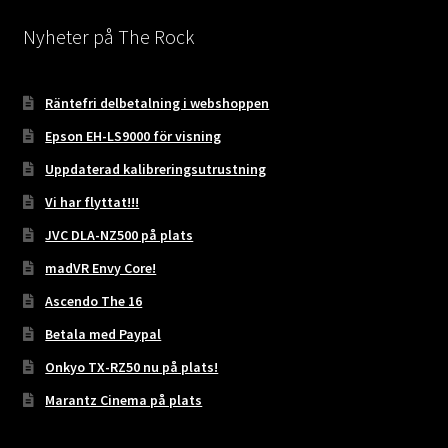
Nyheter på The Rock
Räntefri delbetalning i webshoppen
Epson EH-LS9000 för visning
Uppdaterad kalibreringsutrustning
Vi har flyttat!!!
JVC DLA-NZ500 på plats
madVR Envy Core!
Ascendo The 16
Betala med Paypal
Onkyo TX-RZ50 nu på plats!
Marantz Cinema på plats