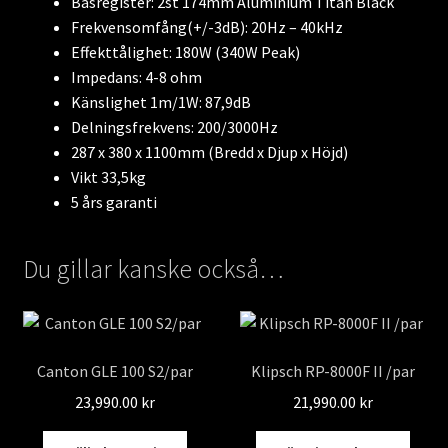
Basregister: 2st 174mm Aluminium Titan Black
Frekvensomfång(+/-3dB): 20Hz – 40kHz
Effekttålighet: 180W (340W Peak)
Impedans: 4-8 ohm
Känslighet 1m/1W: 87,9dB
Delningsfrekvens: 200/3000Hz
287 x 380 x 1100mm (Bredd x Djup x Höjd)
Vikt 33,5kg
5 års garanti
Du gillar kanske också…
Canton GLE 100 S2/par
Klipsch RP-8000F II /par
23,990.00
kr
21,990.00
kr
Den