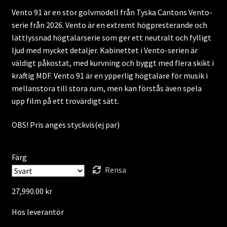
Vento 91 är en stor golvmodell från Tyska Cantons Vento-
till
serie från 2026. Vento är en extremt högpresterande och
29,990.00 kr
lättlyssnad högtalarserie som ger ett neutralt och fylligt
ljud med mycket detaljer. Kabinettet i Vento-serien är
väldigt påkostat, med kurvning och byggt med flera skikt i
kraftig MDF. Vento 91 är en ypperlig högtalare för musik i
mellanstora till stora rum, men kan förstås även spela
upp film på ett trovärdigt sätt.
OBS! Pris anges styckvis(ej par)
Färg
Rensa
27,990.00
kr
Hos leverantör