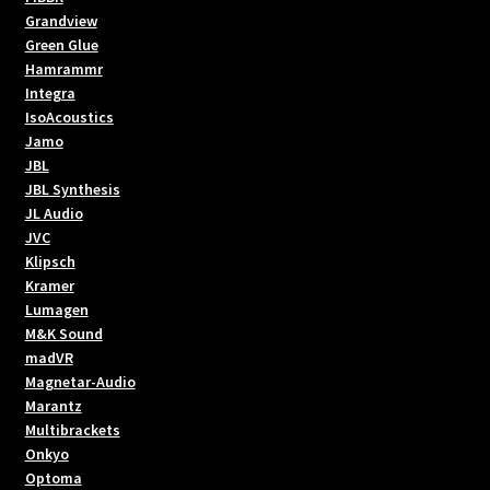
Grandview
Green Glue
Hamrammr
Integra
IsoAcoustics
Jamo
JBL
JBL Synthesis
JL Audio
JVC
Klipsch
Kramer
Lumagen
M&K Sound
madVR
Magnetar-Audio
Marantz
Multibrackets
Onkyo
Optoma