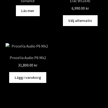
Sonance
Elac WS1645
kan
väljas
6,990.00
kr
Läs mer
på
Den
produktsidan
Välj alternativ
här
produ
har
flera
varian
De
Procella Audio P6 Mk2
olika
31,800.00
kr
altern
kan
Lägg i varukorg
väljas
på
produ