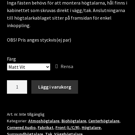
Inga fästen behövs för att montera högtalarna, hål finns i
kabinettet som skruvas direkt i vägg/tak. Anslutningarna
till högtalarkablaget sitter på framsidan för enkel
inkoppling.
OBS! Pris anges styckvis(ej par)
Färg
Rensa
Cornered
Lägg i varukorg
Audio
C5TRM
mängd
Art. nr.
Inte tillgänglig
Kategorier:
Atmoshögtalare
,
Biohögtalare
,
Centerhögtalare
,
Cornered Audio
,
Fabrikat
,
Front (L/C/R)
,
Högtalare
,
Surroundhögtalare
,
Tak
,
Vägghögtalare