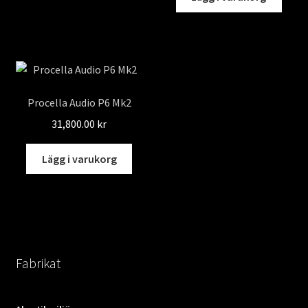
har
flera
varianter.
De
olika
alternativen
Procella Audio P6 Mk2
kan
31,800.00
kr
väljas
på
Lägg i varukorg
produktsidan
Fabrikat