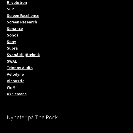
R_volution
SCP
Screen Excellence
Screen Research
Sonance
Sonos
Sony
Supra
Svanå Miljöteknik
SWAL
Trinnov Audio
Velodyne
Vicoustic
WiiM
XY Screens
Nyheter på The Rock