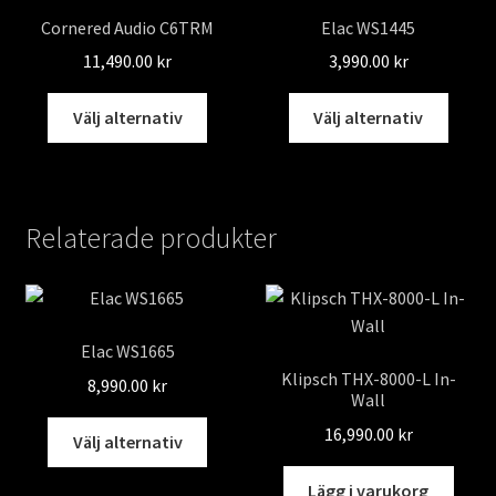
De
De
Cornered Audio C6TRM
Elac WS1445
olika
olika
11,490.00
kr
3,990.00
kr
alternativen
altern
kan
kan
Den
Den
Välj alternativ
Välj alternativ
väljas
väljas
här
här
på
på
produkten
produ
produktsidan
produ
har
har
flera
flera
Relaterade produkter
varianter.
varian
De
De
olika
olika
alternativen
altern
Elac WS1665
kan
kan
Klipsch THX-8000-L In-
väljas
väljas
8,990.00
kr
Wall
på
på
Den
16,990.00
kr
produktsidan
produ
Välj alternativ
här
produkten
Lägg i varukorg