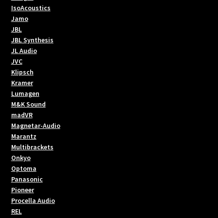
IsoAcoustics
Jamo
JBL
JBL Synthesis
JL Audio
JVC
Klipsch
Kramer
Lumagen
M&K Sound
madVR
Magnetar-Audio
Marantz
Multibrackets
Onkyo
Optoma
Panasonic
Pioneer
Procella Audio
REL