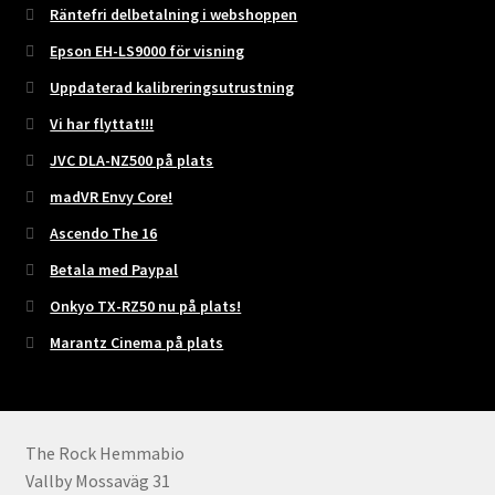
Räntefri delbetalning i webshoppen
Epson EH-LS9000 för visning
Uppdaterad kalibreringsutrustning
Vi har flyttat!!!
JVC DLA-NZ500 på plats
madVR Envy Core!
Ascendo The 16
Betala med Paypal
Onkyo TX-RZ50 nu på plats!
Marantz Cinema på plats
The Rock Hemmabio
Vallby Mossaväg 31