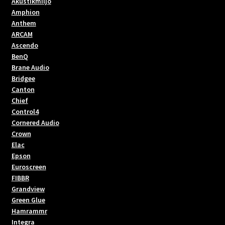
Akustikmiljö
Amphion
Anthem
ARCAM
Ascendo
BenQ
Brane Audio
Bridgee
Canton
Chief
Control4
Cornered Audio
Crown
Elac
Epson
Euroscreen
FIBBR
Grandview
Green Glue
Hamrammr
Integra