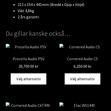
213 x 154 x 441mm (Bredd x Djup x Höjd)
Vikt 4,8kg
2 års garanti
Du gillar kanske också…
Procella Audio P5V
Cornered Audio C5
20,700.00
kr
6,250.00
kr
Den
Den
Välj alternativ
Välj alternativ
här
här
produkten
produ
har
har
flera
flera
varianter.
varian