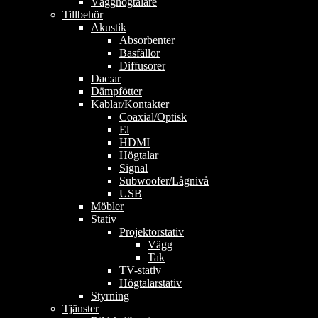
Vägghögtalare
Tillbehör
Akustik
Absorbenter
Basfällor
Diffusorer
Dac:ar
Dämpfötter
Kablar/Kontakter
Coaxial/Optisk
El
HDMI
Högtalar
Signal
Subwoofer/Lågnivå
USB
Möbler
Stativ
Projektorstativ
Vägg
Tak
TV-stativ
Högtalarstativ
Styrning
Tjänster