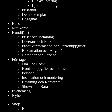
Bild-kalibrering
Ljud-kalibrering
Prissänkt
Demoexemplar
Begagnat
Kassan
Mitt konto
Kundtjänst
Priser och Betalning
Leverans och Frakt
Produktinformation och Personuppgifter
Reklamation och Ångerrätt
Garantier och Service
Företaget
Om The Rock
Kontaktuppgifter och adress
Personal
Installation och montering
Betalning och Räntefritt
Showrum i Bara
Evenemang
Nyheter
Shop
Bild