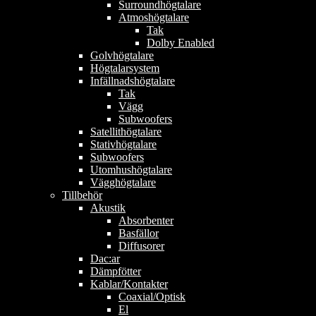
Surroundhögtalare
Atmoshögtalare
Tak
Dolby Enabled
Golvhögtalare
Högtalarsystem
Infällnadshögtalare
Tak
Vägg
Subwoofers
Satellithögtalare
Stativhögtalare
Subwoofers
Utomhushögtalare
Vägghögtalare
Tillbehör
Akustik
Absorbenter
Basfällor
Diffusorer
Dac:ar
Dämpfötter
Kablar/Kontakter
Coaxial/Optisk
El