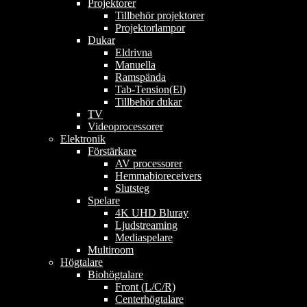
Projektorer
Tillbehör projektorer
Projektorlampor
Dukar
Eldrivna
Manuella
Ramspända
Tab-Tension(El)
Tillbehör dukar
TV
Videoprocessorer
Elektronik
Förstärkare
AV processorer
Hemmabioreceivers
Slutsteg
Spelare
4K UHD Bluray
Ljudstreaming
Mediaspelare
Multiroom
Högtalare
Biohögtalare
Front (L/C/R)
Centerhögtalare