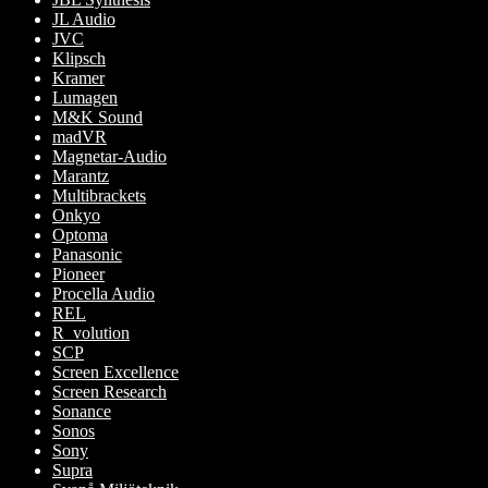
JL Audio
JVC
Klipsch
Kramer
Lumagen
M&K Sound
madVR
Magnetar-Audio
Marantz
Multibrackets
Onkyo
Optoma
Panasonic
Pioneer
Procella Audio
REL
R_volution
SCP
Screen Excellence
Screen Research
Sonance
Sonos
Sony
Supra