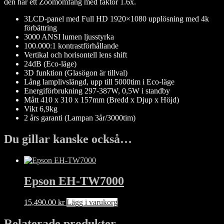
den har ett Zoomomfång med faktor 1.6x.
3LCD-panel med Full HD 1920×1080 upplösning med 4k
förbättring
3000 ANSI lumen ljusstyrka
100.000:1 kontrastförhållande
Vertikal och horisontell lens shift
24dB (Eco-läge)
3D funktion (Glasögon är tillval)
Lång lamplivslängd, upp till 5000tim i Eco-läge
Energiförbrukning 297-387W, 0,5W i standby
Mått 410 x 310 x 157mm (Bredd x Djup x Höjd)
Vikt 6,9kg
2 års garanti (Lampan 3år/3000tim)
Du gillar kanske också…
Epson EH-TW7000
15,490.00
kr
Lägg i varukorg
Relaterade produkter