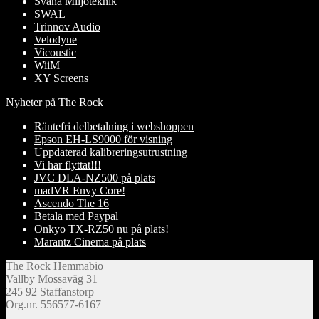
Svanå Miljöteknik
SWAL
Trinnov Audio
Velodyne
Vicoustic
WiiM
XY Screens
Nyheter på The Rock
Räntefri delbetalning i webshoppen
Epson EH-LS9000 för visning
Uppdaterad kalibreringsutrustning
Vi har flyttat!!!
JVC DLA-NZ500 på plats
madVR Envy Core!
Ascendo The 16
Betala med Paypal
Onkyo TX-RZ50 nu på plats!
Marantz Cinema på plats
The Rock Hemmabio
Vallby Mossaväg 31
245 92 Staffanstorp
Org.nr. 556577-6167