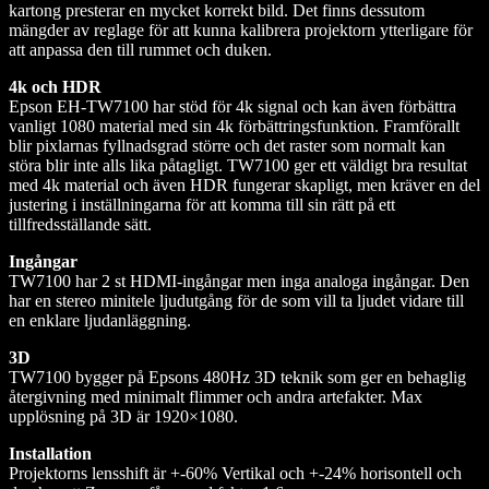
kartong presterar en mycket korrekt bild. Det finns dessutom
mängder av reglage för att kunna kalibrera projektorn ytterligare för
att anpassa den till rummet och duken.
4k och HDR
Epson EH-TW7100 har stöd för 4k signal och kan även förbättra
vanligt 1080 material med sin 4k förbättringsfunktion. Framförallt
blir pixlarnas fyllnadsgrad större och det raster som normalt kan
störa blir inte alls lika påtagligt. TW7100 ger ett väldigt bra resultat
med 4k material och även HDR fungerar skapligt, men kräver en del
justering i inställningarna för att komma till sin rätt på ett
tillfredsställande sätt.
Ingångar
TW7100 har 2 st HDMI-ingångar men inga analoga ingångar. Den
har en stereo minitele ljudutgång för de som vill ta ljudet vidare till
en enklare ljudanläggning.
3D
TW7100 bygger på Epsons 480Hz 3D teknik som ger en behaglig
återgivning med minimalt flimmer och andra artefakter. Max
upplösning på 3D är 1920×1080.
Installation
Projektorns lensshift är +-60% Vertikal och +-24% horisontell och