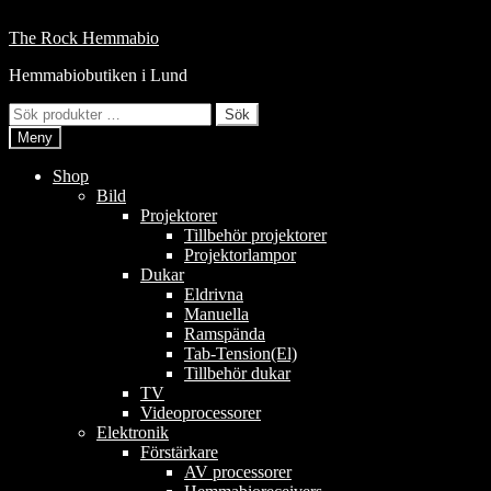
Hoppa
till
Hoppa
Hoppa
The Rock Hemmabio
innehåll
till
till
Hemmabiobutiken i Lund
navigering
innehåll
Sök
Sök
efter:
Meny
Shop
Bild
Projektorer
Tillbehör projektorer
Projektorlampor
Dukar
Eldrivna
Manuella
Ramspända
Tab-Tension(El)
Tillbehör dukar
TV
Videoprocessorer
Elektronik
Förstärkare
AV processorer