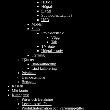
HDMI
Högtalar
Signal
Subwoofer/Lågnivå
USB
Möbler
Stativ
Projektorstativ
Vägg
Tak
TV-stativ
Högtalarstativ
Styrning
Tjänster
Bild-kalibrering
Ljud-kalibrering
Prissänkt
Demoexemplar
Begagnat
Kassan
Mitt konto
Kundtjänst
Priser och Betalning
Leverans och Frakt
Produktinformation och Personuppgifter