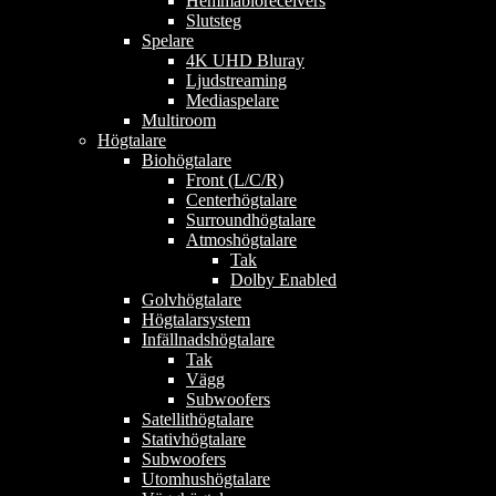
Hemmabioreceivers
Slutsteg
Spelare
4K UHD Bluray
Ljudstreaming
Mediaspelare
Multiroom
Högtalare
Biohögtalare
Front (L/C/R)
Centerhögtalare
Surroundhögtalare
Atmoshögtalare
Tak
Dolby Enabled
Golvhögtalare
Högtalarsystem
Infällnadshögtalare
Tak
Vägg
Subwoofers
Satellithögtalare
Stativhögtalare
Subwoofers
Utomhushögtalare