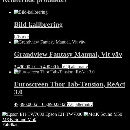
Bild-kalibrering
Läs mer
Grandview Fantasy Manual, Vit väv
Prisintervall:
Den
3,490.00
kr
–
5,490.00
kr
Välj alternativ
3,490.00 kr
här
till
produkten
5,490.00 kr
har
Euroscreen Thor Tab-Tension, ReAct
flera
3.0
varianter.
De
olika
Prisintervall:
Den
49,490.00
kr
–
65,890.00
kr
Välj alternativ
alternativen
49,490.00 kr
här
kan
Epson EH-TW7000
till
produkten
väljas
M&K Sound M50
65,890.00 kr
har
på
Fabrikat
flera
produktsidan