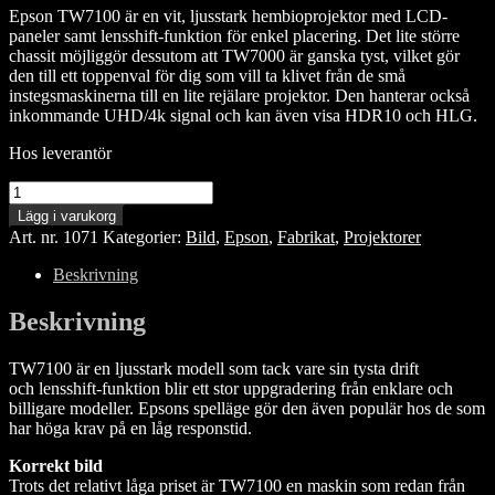
Epson TW7100 är en vit, ljusstark hembioprojektor med LCD-
paneler samt lensshift-funktion för enkel placering. Det lite större
chassit möjliggör dessutom att TW7000 är ganska tyst, vilket gör
den till ett toppenval för dig som vill ta klivet från de små
instegsmaskinerna till en lite rejälare projektor. Den hanterar också
inkommande UHD/4k signal och kan även visa HDR10 och HLG.
Hos leverantör
Epson
EH-
Lägg i varukorg
TW7100
Art. nr.
1071
Kategorier:
Bild
,
Epson
,
Fabrikat
,
Projektorer
mängd
Beskrivning
Beskrivning
TW7100 är en ljusstark modell som tack vare sin tysta drift
och lensshift-funktion blir ett stor uppgradering från enklare och
billigare modeller. Epsons spelläge gör den även populär hos de som
har höga krav på en låg responstid.
Korrekt bild
Trots det relativt låga priset är TW7100 en maskin som redan från