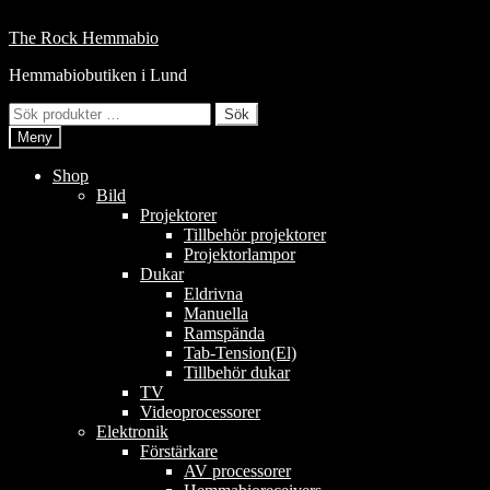
Hoppa
till
Hoppa
Hoppa
The Rock Hemmabio
innehåll
till
till
Hemmabiobutiken i Lund
navigering
innehåll
Sök
Sök
efter:
Meny
Shop
Bild
Projektorer
Tillbehör projektorer
Projektorlampor
Dukar
Eldrivna
Manuella
Ramspända
Tab-Tension(El)
Tillbehör dukar
TV
Videoprocessorer
Elektronik
Förstärkare
AV processorer