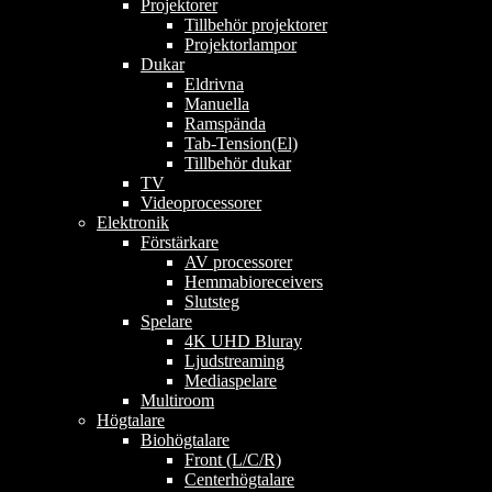
Projektorer
Tillbehör projektorer
Projektorlampor
Dukar
Eldrivna
Manuella
Ramspända
Tab-Tension(El)
Tillbehör dukar
TV
Videoprocessorer
Elektronik
Förstärkare
AV processorer
Hemmabioreceivers
Slutsteg
Spelare
4K UHD Bluray
Ljudstreaming
Mediaspelare
Multiroom
Högtalare
Biohögtalare
Front (L/C/R)
Centerhögtalare