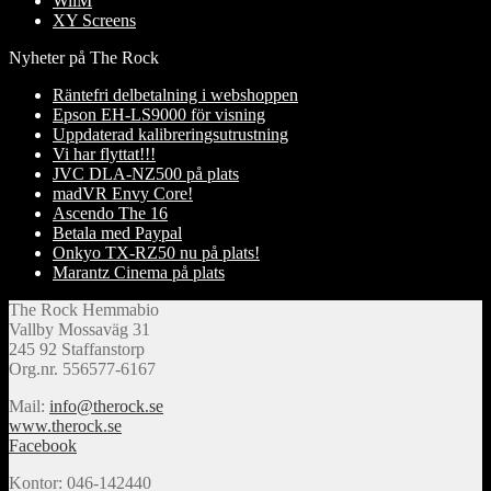
WiiM
XY Screens
Nyheter på The Rock
Räntefri delbetalning i webshoppen
Epson EH-LS9000 för visning
Uppdaterad kalibreringsutrustning
Vi har flyttat!!!
JVC DLA-NZ500 på plats
madVR Envy Core!
Ascendo The 16
Betala med Paypal
Onkyo TX-RZ50 nu på plats!
Marantz Cinema på plats
The Rock Hemmabio
Vallby Mossaväg 31
245 92 Staffanstorp
Org.nr. 556577-6167
Mail:
info@therock.se
www.therock.se
Facebook
Kontor: 046-142440