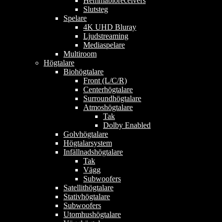
Hemmabioreceivers
Slutsteg
Spelare
4K UHD Bluray
Ljudstreaming
Mediaspelare
Multiroom
Högtalare
Biohögtalare
Front (L/C/R)
Centerhögtalare
Surroundhögtalare
Atmoshögtalare
Tak
Dolby Enabled
Golvhögtalare
Högtalarsystem
Infällnadshögtalare
Tak
Vägg
Subwoofers
Satellithögtalare
Stativhögtalare
Subwoofers
Utomhushögtalare