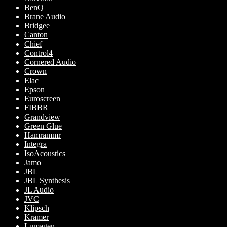
BenQ
produktsidan
Brane Audio
Bridgee
Canton
Chief
Control4
Cornered Audio
Crown
Elac
Epson
Euroscreen
FIBBR
Grandview
Green Glue
Hamrammr
Integra
IsoAcoustics
Jamo
JBL
JBL Synthesis
JL Audio
JVC
Klipsch
Kramer
Lumagen