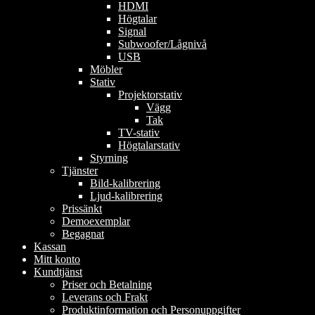
HDMI
Högtalar
Signal
Subwoofer/Lågnivå
USB
Möbler
Stativ
Projektorstativ
Vägg
Tak
TV-stativ
Högtalarstativ
Styrning
Tjänster
Bild-kalibrering
Ljud-kalibrering
Prissänkt
Demoexemplar
Begagnat
Kassan
Mitt konto
Kundtjänst
Priser och Betalning
Leverans och Frakt
Produktinformation och Personuppgifter