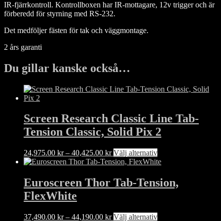
IR-fjärrkontroll. Kontrollboxen har IR-mottagare, 12v trigger och är
förberedd för styrning med RS-232.
Det medföljer fästen för tak och väggmontage.
2 års garanti
Du gillar kanske också…
Screen Research Classic Line Tab-
Tension Classic, Solid Pix 2
Prisintervall:
Den
24,975.00
kr
–
40,425.00
kr
Välj alternativ
24,975.00 kr
här
till
produkten
40,425.00 kr
har
Euroscreen Thor Tab-Tension,
flera
FlexWhite
varianter.
De
olika
Prisintervall:
Den
37,490.00
kr
–
44,190.00
kr
Välj alternativ