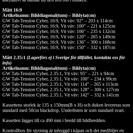
Mått 16:9
Artikelnamn: Bilddiagonal(tum) – Bildyta(cm)
GW Tab-Tension Cyber, 16:9, Vit väv: 92″ – 203 x 114cm
GW Tab-Tension Cyber, 16:9, Vit väv: 100″ – 221 x 125cm
GW Tab-Tension Cyber, 16:9, Vit väv: 106″ – 235 x 132cm
GW Tab-Tension Cyber, 16:9, Vit väv: 120″ – 265 x 149cm
GW Tab-Tension Cyber, 16:9, Vit väv: 136″ – 300 x 168cm
GW Tab-Tension Cyber, 16:9, Vit väv: 150″ – 332 x 187cm
Mått 2.35:1
(Lagerförs ej i Sverige för tillfället, kontakta oss för
info)
Artikelnamn: Bilddiagonal(tum) – Bildyta(cm)
GW Tab-Tension Cyber, 2.35:1, Vit väv: 95″ – 221 x 94cm
GW Tab-Tension Cyber, 2.35:1, Vit väv: 100″ – 234 x 99cm
GW Tab-Tension Cyber, 2.35:1, Vit väv: 114″ – 265 x 113cm
GW Tab-Tension Cyber, 2.35:1, Vit väv: 128″ – 300 x 127cm
GW Tab-Tension Cyber, 2.35:1, Vit väv: 142″ – 332 x 141cm
Kassettens storlek är 135 x 150mm(B x H) och duken levereras som
standard med 50cm blackdrop. Underlisten är som standard svart.
Kassetten lägger till ca 490 mm i bredd till bildbredden.
Kontrollbox för styrning är inbyggd i kåpan och det medföljer en