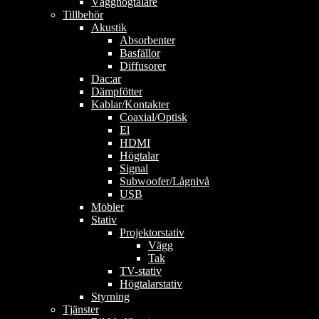
Vägghögtalare
Tillbehör
Akustik
Absorbenter
Basfällor
Diffusorer
Dac:ar
Dämpfötter
Kablar/Kontakter
Coaxial/Optisk
El
HDMI
Högtalar
Signal
Subwoofer/Lågnivå
USB
Möbler
Stativ
Projektorstativ
Vägg
Tak
TV-stativ
Högtalarstativ
Styrning
Tjänster