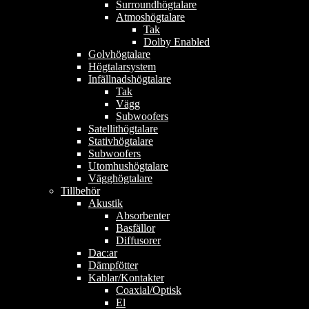
Surroundhögtalare
Atmoshögtalare
Tak
Dolby Enabled
Golvhögtalare
Högtalarsystem
Infällnadshögtalare
Tak
Vägg
Subwoofers
Satellithögtalare
Stativhögtalare
Subwoofers
Utomhushögtalare
Vägghögtalare
Tillbehör
Akustik
Absorbenter
Basfällor
Diffusorer
Dac:ar
Dämpfötter
Kablar/Kontakter
Coaxial/Optisk
El