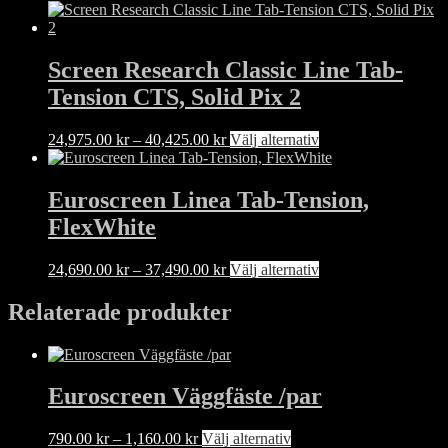
alternativen
37,490.00 kr
här
kan
till
produkten
väljas
44,190.00 kr
har
på
flera
Screen Research Classic Line Tab-
produktsidan
varianter.
Tension CTS, Solid Pix 2
De
olika
alternativen
Prisintervall:
Den
24,975.00
kr
–
40,425.00
kr
Välj alternativ
kan
24,975.00 kr
här
väljas
till
produkten
på
40,425.00 kr
har
Euroscreen Linea Tab-Tension,
produktsidan
flera
FlexWhite
varianter.
De
olika
Prisintervall:
Den
24,690.00
kr
–
37,490.00
kr
Välj alternativ
alternativen
24,690.00 kr
här
kan
till
produkten
Relaterade produkter
väljas
37,490.00 kr
har
på
flera
produktsidan
varianter.
De
Euroscreen Väggfäste /par
olika
alternativen
kan
Prisintervall:
Den
790.00
kr
–
1,160.00
kr
Välj alternativ