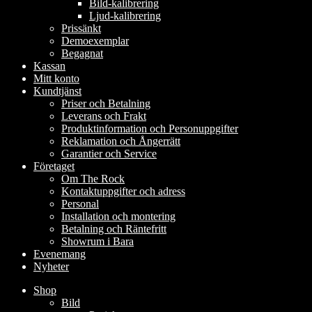
Bild-kalibrering
Ljud-kalibrering
Prissänkt
Demoexemplar
Begagnat
Kassan
Mitt konto
Kundtjänst
Priser och Betalning
Leverans och Frakt
Produktinformation och Personuppgifter
Reklamation och Ångerrätt
Garantier och Service
Företaget
Om The Rock
Kontaktuppgifter och adress
Personal
Installation och montering
Betalning och Räntefritt
Showrum i Bara
Evenemang
Nyheter
Shop
Bild