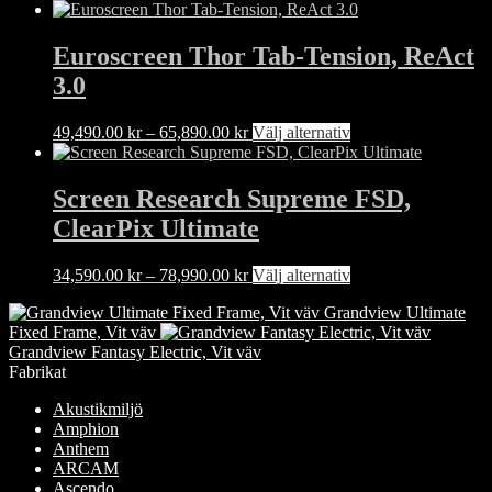
väljas
790.00 kr
här
på
till
produkten
produktsidan
1,160.00 kr
har
Euroscreen Thor Tab-Tension, ReAct
flera
3.0
varianter.
De
olika
Prisintervall:
Den
49,490.00
kr
–
65,890.00
kr
Välj alternativ
alternativen
49,490.00 kr
här
kan
till
produkten
väljas
65,890.00 kr
har
Screen Research Supreme FSD,
på
flera
ClearPix Ultimate
produktsidan
varianter.
De
olika
Prisintervall:
Den
34,590.00
kr
–
78,990.00
kr
Välj alternativ
alternativen
34,590.00 kr
här
kan
Grandview Ultimate
till
produkten
väljas
Fixed Frame, Vit väv
78,990.00 kr
har
på
Grandview Fantasy Electric, Vit väv
flera
produktsidan
Fabrikat
varianter.
De
Akustikmiljö
olika
Amphion
alternativen
Anthem
kan
ARCAM
väljas
Ascendo
på