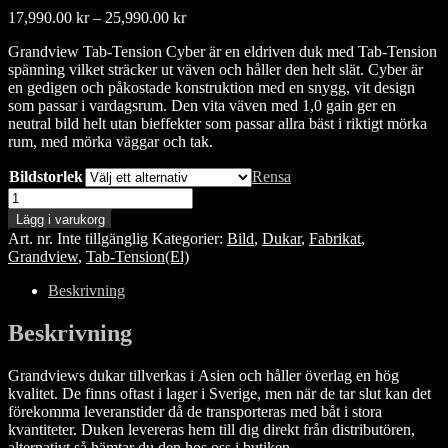
Prisintervall:
17,990.00
kr
–
25,990.00
kr
17,990.00 kr
Grandview Tab-Tension Cyber är en eldriven duk med Tab-Tension
till
spänning vilket sträcker ut väven och håller den helt slät. Cyber är
25,990.00 kr
en gedigen och påkostade konstruktion med en snygg, vit design
som passar i vardagsrum. Den vita väven med 1,0 gain ger en
neutral bild helt utan bieffekter som passar allra bäst i riktigt mörka
rum, med mörka väggar och tak.
Bildstorlek
Rensa
Grandview
Tab-
Lägg i varukorg
Tension
Art. nr.
Inte tillgänglig
Kategorier:
Bild
,
Dukar
,
Fabrikat
,
Cyber,
Grandview
,
Tab-Tension(El)
Vit
väv
Beskrivning
mängd
Beskrivning
Grandviews dukar tillverkas i Asien och håller överlag en hög
kvalitet. De finns oftast i lager i Sverige, men när de tar slut kan det
förekomma leveranstider då de transporteras med båt i stora
kvantiteter. Duken levereras hem till dig direkt från distributören,
alternativt så hämtar du den hos oss i butiken.