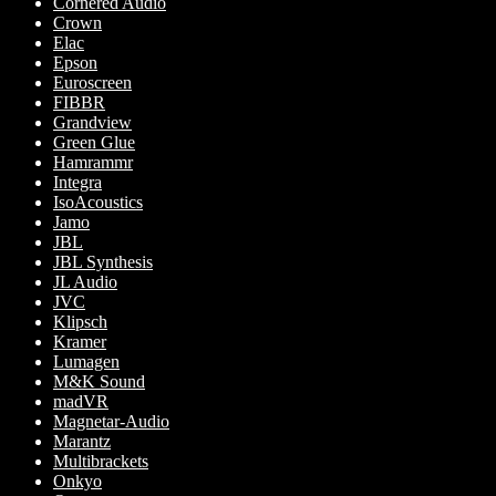
Cornered Audio
Crown
Elac
Epson
Euroscreen
FIBBR
Grandview
Green Glue
Hamrammr
Integra
IsoAcoustics
Jamo
JBL
JBL Synthesis
JL Audio
JVC
Klipsch
Kramer
Lumagen
M&K Sound
madVR
Magnetar-Audio
Marantz
Multibrackets
Onkyo