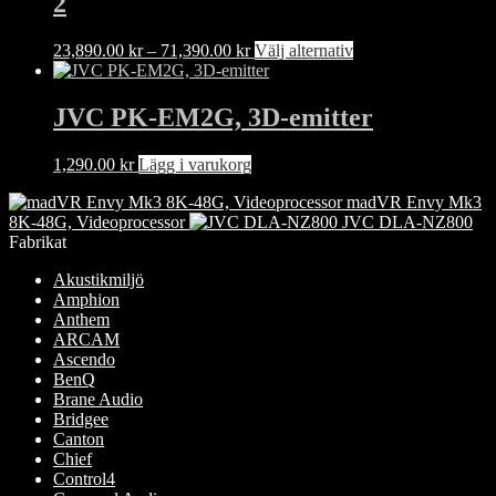
2
varianter.
De
olika
Prisintervall:
Den
23,890.00
kr
–
71,390.00
kr
Välj alternativ
alternativen
23,890.00 kr
här
kan
till
produkten
väljas
71,390.00 kr
har
JVC PK-EM2G, 3D-emitter
på
flera
produktsidan
varianter.
1,290.00
kr
Lägg i varukorg
De
olika
madVR Envy Mk3
alternativen
8K-48G, Videoprocessor
JVC DLA-NZ800
kan
Fabrikat
väljas
på
Akustikmiljö
produktsidan
Amphion
Anthem
ARCAM
Ascendo
BenQ
Brane Audio
Bridgee
Canton
Chief
Control4