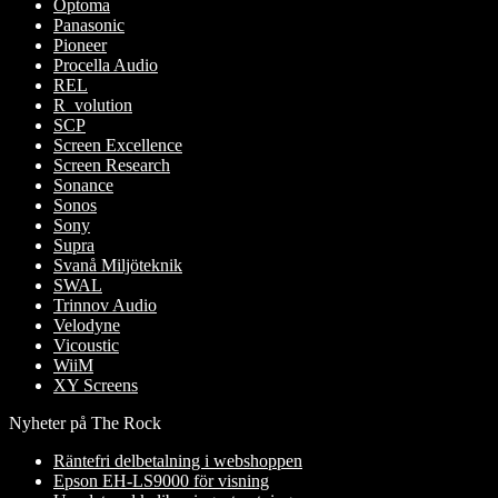
Optoma
Panasonic
Pioneer
Procella Audio
REL
R_volution
SCP
Screen Excellence
Screen Research
Sonance
Sonos
Sony
Supra
Svanå Miljöteknik
SWAL
Trinnov Audio
Velodyne
Vicoustic
WiiM
XY Screens
Nyheter på The Rock
Räntefri delbetalning i webshoppen
Epson EH-LS9000 för visning