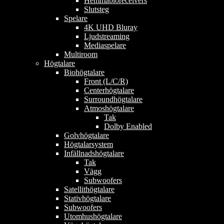
Hemmabioreceivers
Slutsteg
Spelare
4K UHD Bluray
Ljudstreaming
Mediaspelare
Multiroom
Högtalare
Biohögtalare
Front (L/C/R)
Centerhögtalare
Surroundhögtalare
Atmoshögtalare
Tak
Dolby Enabled
Golvhögtalare
Högtalarsystem
Infällnadshögtalare
Tak
Vägg
Subwoofers
Satellithögtalare
Stativhögtalare
Subwoofers
Utomhushögtalare