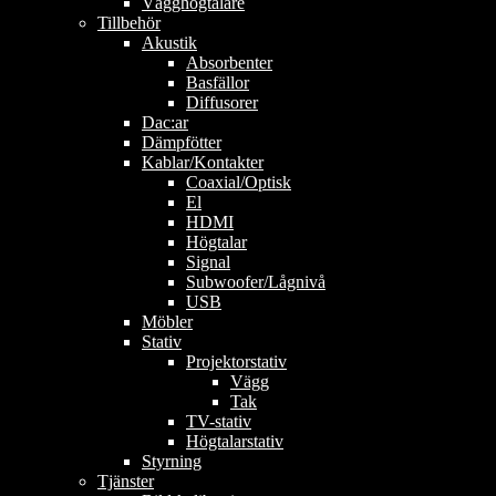
Vägghögtalare
Tillbehör
Akustik
Absorbenter
Basfällor
Diffusorer
Dac:ar
Dämpfötter
Kablar/Kontakter
Coaxial/Optisk
El
HDMI
Högtalar
Signal
Subwoofer/Lågnivå
USB
Möbler
Stativ
Projektorstativ
Vägg
Tak
TV-stativ
Högtalarstativ
Styrning
Tjänster