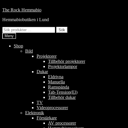
Hoppa
till
Hoppa
Hoppa
The Rock Hemmabio
innehåll
till
till
Hemmabiobutiken i Lund
navigering
innehåll
Sök
Sök
efter:
Meny
Shop
Bild
Projektorer
Tillbehör projektorer
Projektorlampor
Dukar
Eldrivna
Manuella
Ramspända
Tab-Tension(El)
Tillbehör dukar
TV
Videoprocessorer
Elektronik
Förstärkare
AV processorer