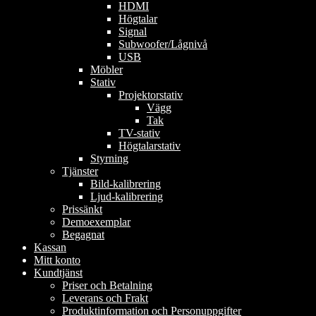
HDMI
Högtalar
Signal
Subwoofer/Lågnivå
USB
Möbler
Stativ
Projektorstativ
Vägg
Tak
TV-stativ
Högtalarstativ
Styrning
Tjänster
Bild-kalibrering
Ljud-kalibrering
Prissänkt
Demoexemplar
Begagnat
Kassan
Mitt konto
Kundtjänst
Priser och Betalning
Leverans och Frakt
Produktinformation och Personuppgifter