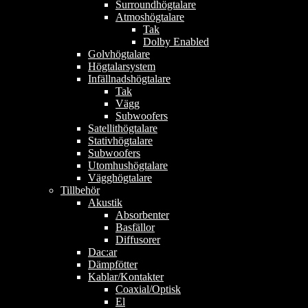
Surroundhögtalare
Atmoshögtalare
Tak
Dolby Enabled
Golvhögtalare
Högtalarsystem
Infällnadshögtalare
Tak
Vägg
Subwoofers
Satellithögtalare
Stativhögtalare
Subwoofers
Utomhushögtalare
Vägghögtalare
Tillbehör
Akustik
Absorbenter
Basfällor
Diffusorer
Dac:ar
Dämpfötter
Kablar/Kontakter
Coaxial/Optisk
El