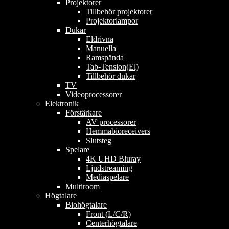
Projektorer
Tillbehör projektorer
Projektorlampor
Dukar
Eldrivna
Manuella
Ramspända
Tab-Tension(El)
Tillbehör dukar
TV
Videoprocessorer
Elektronik
Förstärkare
AV processorer
Hemmabioreceivers
Slutsteg
Spelare
4K UHD Bluray
Ljudstreaming
Mediaspelare
Multiroom
Högtalare
Biohögtalare
Front (L/C/R)
Centerhögtalare