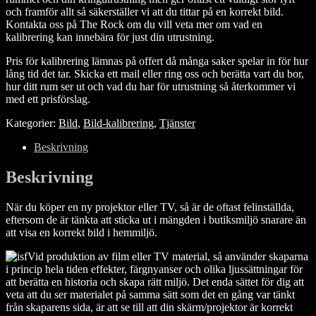
och framför allt så säkerställer vi att du tittar på en korrekt bild.
Kontakta oss på The Rock om du vill veta mer om vad en
kalibrering kan innebära för just din utrustning.
Pris för kalibrering lämnas på offert då många saker spelar in för hur
lång tid det tar. Skicka ett mail eller ring oss och berätta vart du bor,
hur ditt rum ser ut och vad du har för utrustning så återkommer vi
med ett prisförslag.
Kategorier:
Bild
,
Bild-kalibrering
,
Tjänster
Beskrivning
Beskrivning
När du köper en ny projektor eller TV, så är de oftast felinställda,
eftersom de är tänkta att sticka ut i mängden i butiksmiljö snarare än
att visa en korrekt bild i hemmiljö.
Vid produktion av film eller TV material, så använder skaparna
i princip hela tiden effekter, färgnyanser och olika ljussättningar för
att berätta en historia och skapa rätt miljö. Det enda sättet för dig att
veta att du ser materialet på samma sätt som det en gång var tänkt
från skaparens sida, är att se till att din skärm/projektor är korrekt