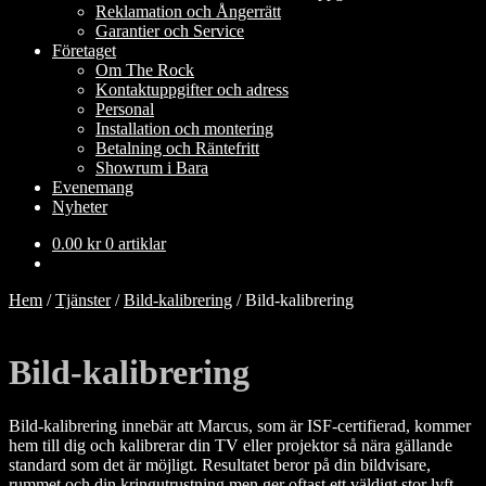
Reklamation och Ångerrätt
Garantier och Service
Företaget
Om The Rock
Kontaktuppgifter och adress
Personal
Installation och montering
Betalning och Räntefritt
Showrum i Bara
Evenemang
Nyheter
0.00
kr
0 artiklar
Hem
/
Tjänster
/
Bild-kalibrering
/
Bild-kalibrering
Bild-kalibrering
Bild-kalibrering innebär att Marcus, som är ISF-certifierad, kommer
hem till dig och kalibrerar din TV eller projektor så nära gällande
standard som det är möjligt. Resultatet beror på din bildvisare,
rummet och din kringutrustning men ger oftast ett väldigt stor lyft