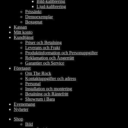
Bild-kalibrering
Ljud-kalibrering
Prissänkt
Demoexemplar
Begagnat
Kassan
Mitt konto
Kundtjänst
Priser och Betalning
Leverans och Frakt
Produktinformation och Personuppgifter
Reklamation och Ångerrätt
Garantier och Service
Företaget
Om The Rock
Kontaktuppgifter och adress
Personal
Installation och montering
Betalning och Räntefritt
Showrum i Bara
Evenemang
Nyheter
Shop
Bild