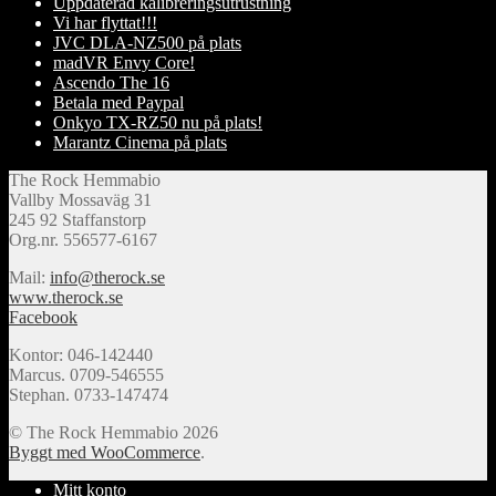
Uppdaterad kalibreringsutrustning
Vi har flyttat!!!
JVC DLA-NZ500 på plats
madVR Envy Core!
Ascendo The 16
Betala med Paypal
Onkyo TX-RZ50 nu på plats!
Marantz Cinema på plats
The Rock Hemmabio
Vallby Mossaväg 31
245 92 Staffanstorp
Org.nr. 556577-6167
Mail:
info@therock.se
www.therock.se
Facebook
Kontor: 046-142440
Marcus. 0709-546555
Stephan. 0733-147474
© The Rock Hemmabio 2026
Byggt med WooCommerce
.
Mitt konto