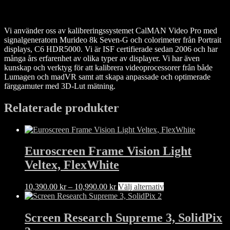
Vi använder oss av kalibreringssystemet CalMAN Video Pro med
signalgeneratorn Murideo 8k Seven-G och colorimeter från Portrait
displays, C6 HDR5000. Vi är ISF certifierade sedan 2006 och har
många års erfarenhet av olika typer av displayer. Vi har även
kunskap och verktyg för att kalibrera videoprocessorer från både
Lumagen och madVR samt att skapa anpassade och optimerade
färggamuter med 3D-Lut mätning.
Relaterade produkter
Euroscreen Frame Vision Light
Veltex, FlexWhite
Prisintervall:
Den
10,390.00
kr
–
10,990.00
kr
Välj alternativ
10,390.00 kr
här
till
produkten
10,990.00 kr
har
Screen Research Supreme 3, SolidPix
flera