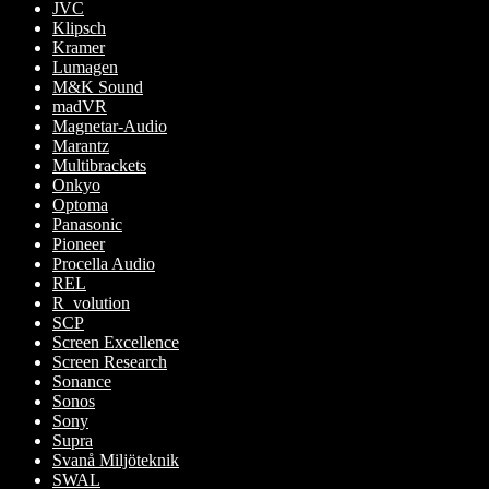
JVC
Klipsch
Kramer
Lumagen
M&K Sound
madVR
Magnetar-Audio
Marantz
Multibrackets
Onkyo
Optoma
Panasonic
Pioneer
Procella Audio
REL
R_volution
SCP
Screen Excellence
Screen Research
Sonance
Sonos
Sony
Supra
Svanå Miljöteknik
SWAL