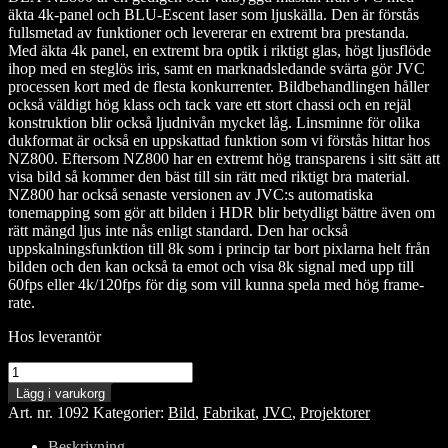
äkta 4k-panel och BLU-Escent laser som ljuskälla. Den är förstås
fullsmetad av funktioner och levererar en extremt bra prestanda.
Med äkta 4k panel, en extremt bra optik i riktigt glas, högt ljusflöde
ihop med en steglös iris, samt en marknadsledande svärta gör JVC
processen kort med de flesta konkurrenter. Bildbehandlingen håller
också väldigt hög klass och tack vare ett stort chassi och en rejäl
konstruktion blir också ljudnivån mycket låg. Linsminne för olika
dukformat är också en uppskattad funktion som vi förstås hittar hos
NZ800. Eftersom NZ800 har en extremt hög transparens i sitt sätt att
visa bild så kommer den bäst till sin rätt med riktigt bra material.
NZ800 har också senaste versionen av JVC:s automatiska
tonemapping som gör att bilden i HDR blir betydligt bättre även om
rätt mängd ljus inte nås enligt standard. Den har också
uppskalningsfunktion till 8k som i princip tar bort pixlarna helt från
bilden och den kan också ta emot och visa 8k signal med upp till
60fps eller 4k/120fps för dig som vill kunna spela med hög frame-
rate.
Hos leverantör
JVC
DLA-
Lägg i varukorg
NZ800
Art. nr.
1092
Kategorier:
Bild
,
Fabrikat
,
JVC
,
Projektorer
mängd
Beskrivning