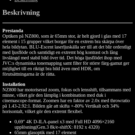
Beskrivning
Prestanda
Optiken på NZ800, som är 65mm stor, är helt gjord i glas med 17
element i 15 grupper vilket borgar för en extrem bra skärpa över
hela bildytan. BLU-Escent laserljuskälla ser till att det blir ordentligt
med ljusflöde och samtidigt en extremt hög kontrast och lång
livslängd med stabil bild över tid. Det höga ljusflödet ihop med
JVC:s dynamiska tonemapping samt filter för större färg-gamut ger
möjlighet till en riktigt bra bild även med HDR, om
förutsättningarna är de rätta.
Installation
NZ800 har motoriserad zoom, fokus och lensshift, tillsammans med
minne, vilket gör den lämplig i kombination med duk i
cinemascope-format. Zoomen har en faktor av 2.0x med throwratio
på 1.43-2.92:1. Bilden går att skifta +-80% Vertikalt och 34%
horisontalt, vilket gör den extremt flexibel.
0,69″ 4K D-ILA-panel x3 med Full HD 4096×2160
upplösning(Gen.3 8k/e-shiftX: 8192 x 4320)
65mm glasoptik med 17 element