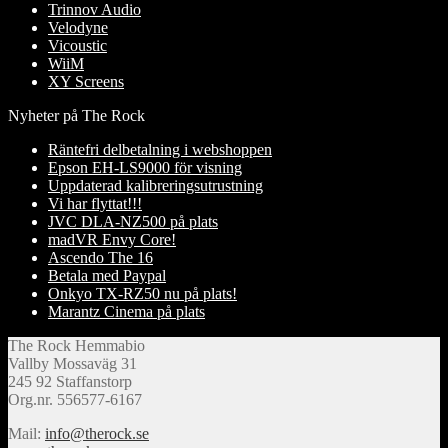
Trinnov Audio
Velodyne
Vicoustic
WiiM
XY Screens
Nyheter på The Rock
Räntefri delbetalning i webshoppen
Epson EH-LS9000 för visning
Uppdaterad kalibreringsutrustning
Vi har flyttat!!!
JVC DLA-NZ500 på plats
madVR Envy Core!
Ascendo The 16
Betala med Paypal
Onkyo TX-RZ50 nu på plats!
Marantz Cinema på plats
The Rock Hemmabio
Vallby Mossaväg 31
245 92 Staffanstorp
Org.nr. 556577-6167
Mail:
info@therock.se