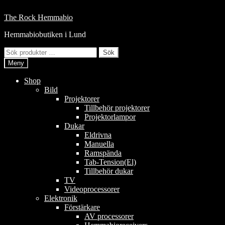
Hoppa
till
Hoppa
Hoppa
The Rock Hemmabio
innehåll
till
till
Hemmabiobutiken i Lund
navigering
innehåll
Sök
Sök
efter:
Meny
Shop
Bild
Projektorer
Tillbehör projektorer
Projektorlampor
Dukar
Eldrivna
Manuella
Ramspända
Tab-Tension(El)
Tillbehör dukar
TV
Videoprocessorer
Elektronik
Förstärkare
AV processorer