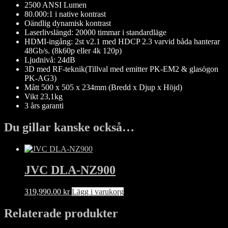
2500 ANSI Lumen
80.000:1 i native kontrast
Oändlig dynamisk kontrast
Laserlivslängd: 20000 timmar i standardläge
HDMI-ingång: 2st v2.1 med HDCP 2.3 varvid båda hanterar
48Gb/s. (8k60p eller 4k 120p)
Ljudnivå: 24dB
3D med RF-teknik(Tillval med emitter PK-EM2 & glasögon
PK-AG3)
Mått 500 x 505 x 234mm (Bredd x Djup x Höjd)
Vikt 23,1kg
3 års garanti
Du gillar kanske också…
JVC DLA-NZ900
319,990.00
kr
Lägg i varukorg
Relaterade produkter