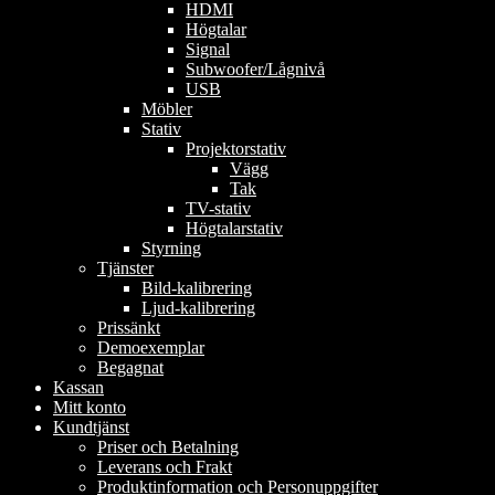
HDMI
Högtalar
Signal
Subwoofer/Lågnivå
USB
Möbler
Stativ
Projektorstativ
Vägg
Tak
TV-stativ
Högtalarstativ
Styrning
Tjänster
Bild-kalibrering
Ljud-kalibrering
Prissänkt
Demoexemplar
Begagnat
Kassan
Mitt konto
Kundtjänst
Priser och Betalning
Leverans och Frakt
Produktinformation och Personuppgifter