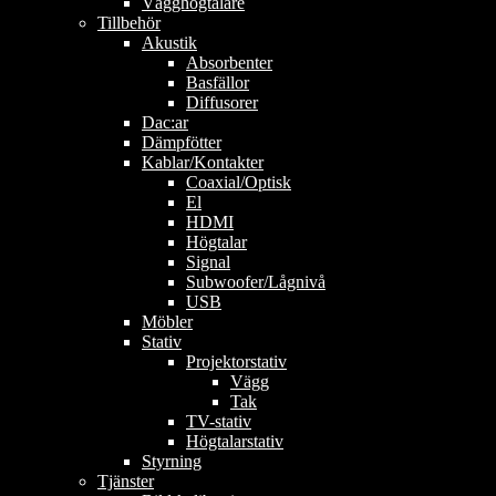
Vägghögtalare
Tillbehör
Akustik
Absorbenter
Basfällor
Diffusorer
Dac:ar
Dämpfötter
Kablar/Kontakter
Coaxial/Optisk
El
HDMI
Högtalar
Signal
Subwoofer/Lågnivå
USB
Möbler
Stativ
Projektorstativ
Vägg
Tak
TV-stativ
Högtalarstativ
Styrning
Tjänster