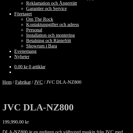
Reklamation och Ångerrätt
Garantier och Service
Företaget
Om The Rock
Kontaktuppgifter och adress
Personal
Installation och montering
Betalning och Räntefritt
Showrum i Bara
Evenemang
Nyheter
0.00
kr
0 artiklar
Hem
/
Fabrikat
/
JVC
/
JVC DLA-NZ800
JVC DLA-NZ800
199,990.00
kr
DLA-NZ800 är en gedigen och välbyggd maskin från JVC med