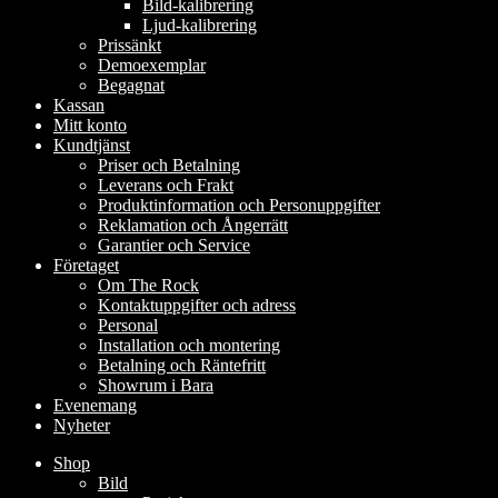
Bild-kalibrering
Ljud-kalibrering
Prissänkt
Demoexemplar
Begagnat
Kassan
Mitt konto
Kundtjänst
Priser och Betalning
Leverans och Frakt
Produktinformation och Personuppgifter
Reklamation och Ångerrätt
Garantier och Service
Företaget
Om The Rock
Kontaktuppgifter och adress
Personal
Installation och montering
Betalning och Räntefritt
Showrum i Bara
Evenemang
Nyheter
Shop
Bild