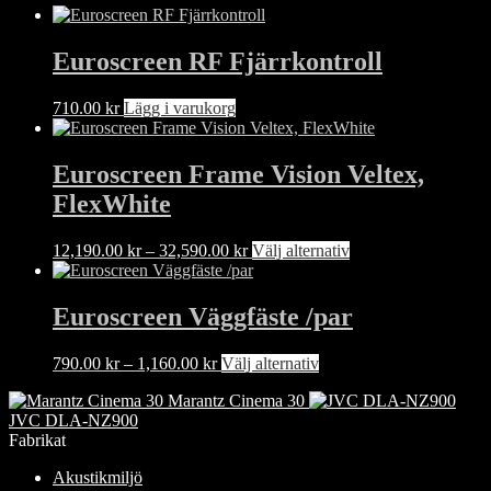
Euroscreen RF Fjärrkontroll
710.00
kr
Lägg i varukorg
Euroscreen Frame Vision Veltex,
FlexWhite
Prisintervall:
Den
12,190.00
kr
–
32,590.00
kr
Välj alternativ
12,190.00 kr
här
till
produkten
32,590.00 kr
har
Euroscreen Väggfäste /par
flera
varianter.
Prisintervall:
Den
790.00
kr
–
1,160.00
kr
Välj alternativ
De
790.00 kr
här
olika
Marantz Cinema 30
till
produkten
alternativen
JVC DLA-NZ900
1,160.00 kr
har
kan
Fabrikat
flera
väljas
varianter.
på
Akustikmiljö
De
produktsidan