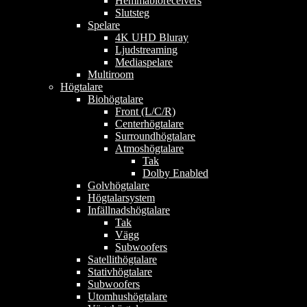
Hemmabioreceivers
Slutsteg
Spelare
4K UHD Bluray
Ljudstreaming
Mediaspelare
Multiroom
Högtalare
Biohögtalare
Front (L/C/R)
Centerhögtalare
Surroundhögtalare
Atmoshögtalare
Tak
Dolby Enabled
Golvhögtalare
Högtalarsystem
Infällnadshögtalare
Tak
Vägg
Subwoofers
Satellithögtalare
Stativhögtalare
Subwoofers
Utomhushögtalare