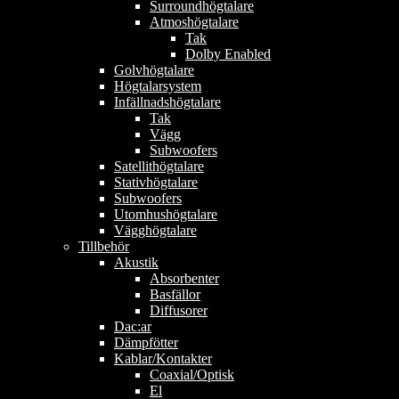
Surroundhögtalare
Atmoshögtalare
Tak
Dolby Enabled
Golvhögtalare
Högtalarsystem
Infällnadshögtalare
Tak
Vägg
Subwoofers
Satellithögtalare
Stativhögtalare
Subwoofers
Utomhushögtalare
Vägghögtalare
Tillbehör
Akustik
Absorbenter
Basfällor
Diffusorer
Dac:ar
Dämpfötter
Kablar/Kontakter
Coaxial/Optisk
El