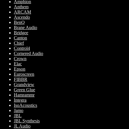
Amphion
olika
Anthem
alternativen
ARCAM
kan
Ascendo
väljas
BenQ
på
Brane Audio
produktsidan
Bridgee
Canton
Chief
Control4
Cornered Audio
Crown
Elac
Epson
Euroscreen
FIBBR
Grandview
Green Glue
Hamrammr
Integra
IsoAcoustics
Jamo
JBL
JBL Synthesis
JL Audio