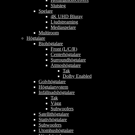
Hemmabioreceivers
Slutsteg
Spelare
4K UHD Bluray
Ljudstreaming
Mediaspelare
Multiroom
Högtalare
Biohögtalare
Front (L/C/R)
Centerhögtalare
Surroundhögtalare
Atmoshögtalare
Tak
Dolby Enabled
Golvhögtalare
Högtalarsystem
Infällnadshögtalare
Tak
Vägg
Subwoofers
Satellithögtalare
Stativhögtalare
Subwoofers
Utomhushögtalare