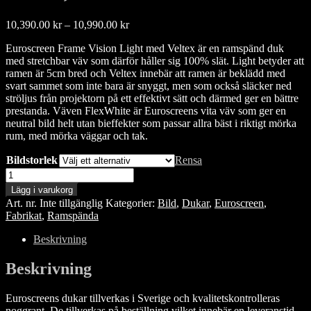
Prisintervall:
10,390.00
kr
–
10,990.00
kr
10,390.00 kr
Euroscreen Frame Vision Light med Veltex är en ramspänd duk
till
med stretchbar väv som därför håller sig 100% slät. Light betyder att
10,990.00 kr
ramen är 5cm bred och Veltex innebär att ramen är beklädd med
svart sammet som inte bara är snyggt, men som också släcker ned
ströljus från projektorn på ett effektivt sätt och därmed ger en bättre
prestanda. Väven FlexWhite är Euroscreens vita väv som ger en
neutral bild helt utan bieffekter som passar allra bäst i riktigt mörka
rum, med mörka väggar och tak.
Bildstorlek
Rensa
Euroscreen
Frame
Lägg i varukorg
Vision
Art. nr.
Inte tillgänglig
Kategorier:
Bild
,
Dukar
,
Euroscreen
,
Light
Fabrikat
,
Ramspända
Veltex,
FlexWhite
Beskrivning
mängd
Beskrivning
Euroscreens dukar tillverkas i Sverige och kvalitetskontrolleras
noggrant. De tillverkas på beställning vilket innebär en leveranstid