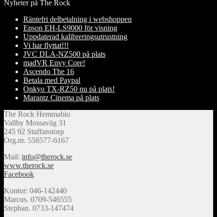
Nyheter på The Rock
Räntefri delbetalning i webshoppen
Epson EH-LS9000 för visning
Uppdaterad kalibreringsutrustning
Vi har flyttat!!!
JVC DLA-NZ500 på plats
madVR Envy Core!
Ascendo The 16
Betala med Paypal
Onkyo TX-RZ50 nu på plats!
Marantz Cinema på plats
The Rock Hemmabio
Vallby Mossaväg 31
245 92 Staffanstorp
Org.nr. 556577-6167
Mail:
info@therock.se
www.therock.se
Facebook
Kontor: 046-142440
Marcus. 0709-546555
Stephan. 0733-147474