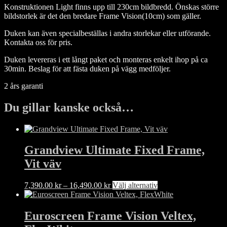
Konstruktionen Light finns upp till 230cm bildbredd. Önskas större
bildstorlek är det den bredare Frame Vision(10cm) som gäller.
Duken kan även specialbeställas i andra storlekar eller utförande.
Kontakta oss för pris.
Duken levereras i ett långt paket och monteras enkelt ihop på ca
30min. Beslag för att fästa duken på vägg medföljer.
2 års garanti
Du gillar kanske också…
Grandview Ultimate Fixed Frame,
Vit väv
Prisintervall:
Den
7,390.00
kr
–
16,490.00
kr
Välj alternativ
7,390.00 kr
här
till
produkten
16,490.00 kr
har
Euroscreen Frame Vision Veltex,
flera