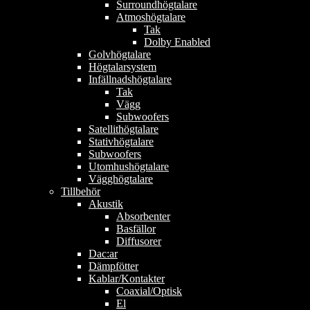
Surroundhögtalare
Atmoshögtalare
Tak
Dolby Enabled
Golvhögtalare
Högtalarsystem
Infällnadshögtalare
Tak
Vägg
Subwoofers
Satellithögtalare
Stativhögtalare
Subwoofers
Utomhushögtalare
Vägghögtalare
Tillbehör
Akustik
Absorbenter
Basfällor
Diffusorer
Dac:ar
Dämpfötter
Kablar/Kontakter
Coaxial/Optisk
El