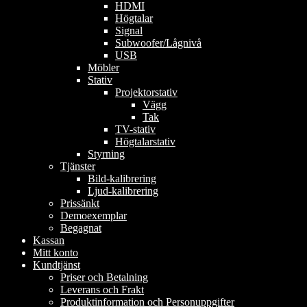
HDMI
Högtalar
Signal
Subwoofer/Lågnivå
USB
Möbler
Stativ
Projektorstativ
Vägg
Tak
TV-stativ
Högtalarstativ
Styrning
Tjänster
Bild-kalibrering
Ljud-kalibrering
Prissänkt
Demoexemplar
Begagnat
Kassan
Mitt konto
Kundtjänst
Priser och Betalning
Leverans och Frakt
Produktinformation och Personuppgifter