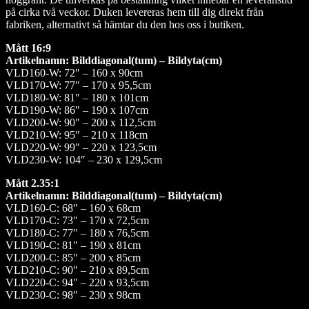
på cirka två veckor. Duken levereras hem till dig direkt från
fabriken, alternativt så hämtar du den hos oss i butiken.
Mått 16:9
Artikelnamn: Bilddiagonal(tum) – Bildyta(cm)
VLD160-W: 72″ – 160 x 90cm
VLD170-W: 77″ – 170 x 95,5cm
VLD180-W: 81″ – 180 x 101cm
VLD190-W: 86″ – 190 x 107cm
VLD200-W: 90″ – 200 x 112,5cm
VLD210-W: 95″ – 210 x 118cm
VLD220-W: 99″ – 220 x 123,5cm
VLD230-W: 104″ – 230 x 129,5cm
Mått 2.35:1
Artikelnamn: Bilddiagonal(tum) – Bildyta(cm)
VLD160-C: 68″ – 160 x 68cm
VLD170-C: 73″ – 170 x 72,5cm
VLD180-C: 77″ – 180 x 76,5cm
VLD190-C: 81″ – 190 x 81cm
VLD200-C: 85″ – 200 x 85cm
VLD210-C: 90″ – 210 x 89,5cm
VLD220-C: 94″ – 220 x 93,5cm
VLD230-C: 98″ – 230 x 98cm