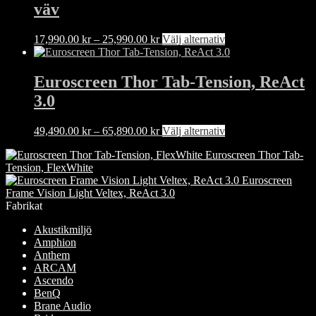
väv
varianter.
De
olika
Prisintervall:
Den
17,990.00
kr
–
25,990.00
kr
Välj alternativ
alternativen
17,990.00 kr
här
kan
till
produkten
väljas
25,990.00 kr
har
Euroscreen Thor Tab-Tension, ReAct
på
flera
3.0
produktsidan
varianter.
De
olika
Prisintervall:
Den
49,490.00
kr
–
65,890.00
kr
Välj alternativ
alternativen
49,490.00 kr
här
kan
Euroscreen Thor Tab-
till
produkten
väljas
Tension, FlexWhite
65,890.00 kr
har
på
Euroscreen
flera
produktsidan
Frame Vision Light Veltex, ReAct 3.0
varianter.
Fabrikat
De
olika
Akustikmiljö
alternativen
Amphion
kan
Anthem
väljas
ARCAM
på
Ascendo
produktsidan
BenQ
Brane Audio