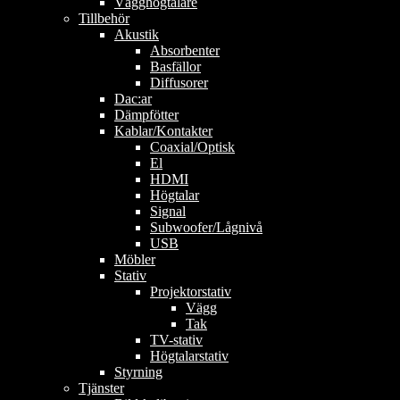
Vägghögtalare
Tillbehör
Akustik
Absorbenter
Basfällor
Diffusorer
Dac:ar
Dämpfötter
Kablar/Kontakter
Coaxial/Optisk
El
HDMI
Högtalar
Signal
Subwoofer/Lågnivå
USB
Möbler
Stativ
Projektorstativ
Vägg
Tak
TV-stativ
Högtalarstativ
Styrning
Tjänster