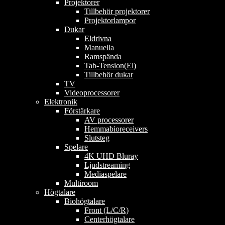
Projektorer
Tillbehör projektorer
Projektorlampor
Dukar
Eldrivna
Manuella
Ramspända
Tab-Tension(El)
Tillbehör dukar
TV
Videoprocessorer
Elektronik
Förstärkare
AV processorer
Hemmabioreceivers
Slutsteg
Spelare
4K UHD Bluray
Ljudstreaming
Mediaspelare
Multiroom
Högtalare
Biohögtalare
Front (L/C/R)
Centerhögtalare