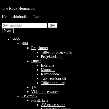
Hoppa
till
Hoppa
Hoppa
The Rock Hemmabio
innehåll
till
till
Hemmabiobutiken i Lund
navigering
innehåll
Sök
Sök
efter:
Meny
Shop
Bild
Projektorer
Tillbehör projektorer
Projektorlampor
Dukar
Eldrivna
Manuella
Ramspända
Tab-Tension(El)
Tillbehör dukar
TV
Videoprocessorer
Elektronik
Förstärkare
AV processorer