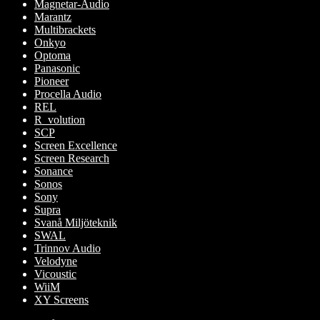
Magnetar-Audio
Marantz
Multibrackets
Onkyo
Optoma
Panasonic
Pioneer
Procella Audio
REL
R_volution
SCP
Screen Excellence
Screen Research
Sonance
Sonos
Sony
Supra
Svanå Miljöteknik
SWAL
Trinnov Audio
Velodyne
Vicoustic
WiiM
XY Screens