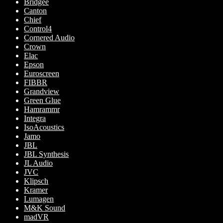
Bridgee
Canton
Chief
Control4
Cornered Audio
Crown
Elac
Epson
Euroscreen
FIBBR
Grandview
Green Glue
Hamrammr
Integra
IsoAcoustics
Jamo
JBL
JBL Synthesis
JL Audio
JVC
Klipsch
Kramer
Lumagen
M&K Sound
madVR