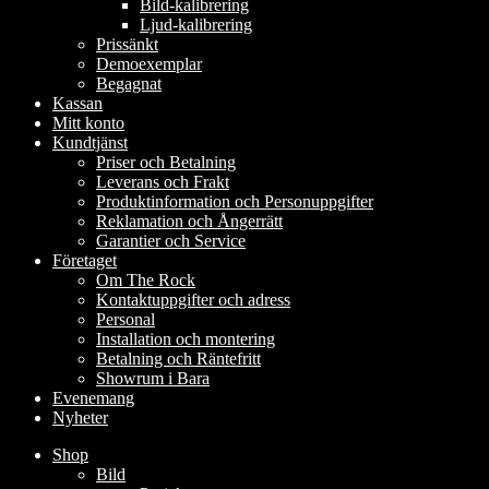
Bild-kalibrering
Ljud-kalibrering
Prissänkt
Demoexemplar
Begagnat
Kassan
Mitt konto
Kundtjänst
Priser och Betalning
Leverans och Frakt
Produktinformation och Personuppgifter
Reklamation och Ångerrätt
Garantier och Service
Företaget
Om The Rock
Kontaktuppgifter och adress
Personal
Installation och montering
Betalning och Räntefritt
Showrum i Bara
Evenemang
Nyheter
Shop
Bild