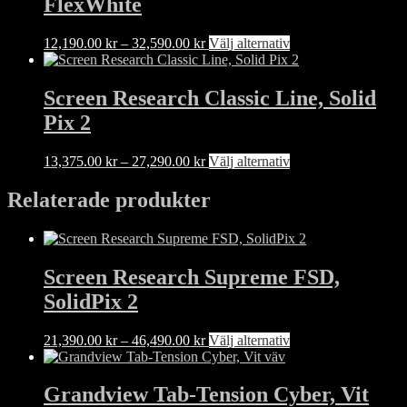
FlexWhite
varianter.
De
olika
Prisintervall:
Den
12,190.00
kr
–
32,590.00
kr
Välj alternativ
alternativen
12,190.00 kr
här
kan
till
produkten
väljas
32,590.00 kr
har
Screen Research Classic Line, Solid
på
flera
Pix 2
produktsidan
varianter.
De
olika
Prisintervall:
Den
13,375.00
kr
–
27,290.00
kr
Välj alternativ
alternativen
13,375.00 kr
här
kan
till
produkten
Relaterade produkter
väljas
27,290.00 kr
har
på
flera
produktsidan
varianter.
De
Screen Research Supreme FSD,
olika
alternativen
SolidPix 2
kan
väljas
Prisintervall:
Den
21,390.00
kr
–
46,490.00
kr
Välj alternativ
på
21,390.00 kr
här
produktsidan
till
produkten
46,490.00 kr
har
Grandview Tab-Tension Cyber, Vit
flera