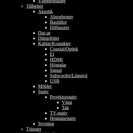
Vägghögtalare
Tillbehör
Akustik
Absorbenter
Basfällor
Diffusorer
Dac:ar
Dämpfötter
Kablar/Kontakter
Coaxial/Optisk
El
HDMI
Högtalar
Signal
Subwoofer/Lågnivå
USB
Möbler
Stativ
Projektorstativ
Vägg
Tak
TV-stativ
Högtalarstativ
Styrning
Tjänster