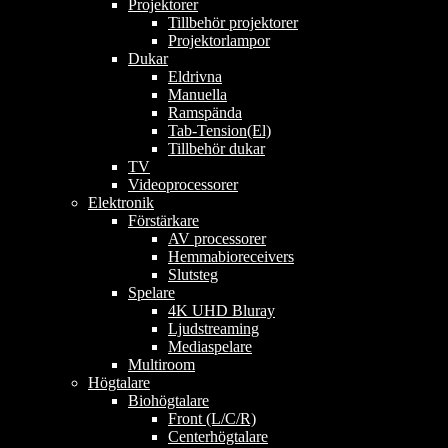
Projektorer
Tillbehör projektorer
Projektorlampor
Dukar
Eldrivna
Manuella
Ramspända
Tab-Tension(El)
Tillbehör dukar
TV
Videoprocessorer
Elektronik
Förstärkare
AV processorer
Hemmabioreceivers
Slutsteg
Spelare
4K UHD Bluray
Ljudstreaming
Mediaspelare
Multiroom
Högtalare
Biohögtalare
Front (L/C/R)
Centerhögtalare