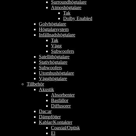
Surroundhögtalare
Atmoshögtalare
Tak
Dolby Enabled
Golvhögtalare
Högtalarsystem
Infällnadshögtalare
Tak
Vägg
Subwoofers
Satellithögtalare
Stativhögtalare
Subwoofers
Utomhushögtalare
Vägghögtalare
Tillbehör
Akustik
Absorbenter
Basfällor
Diffusorer
Dac:ar
Dämpfötter
Kablar/Kontakter
Coaxial/Optisk
El