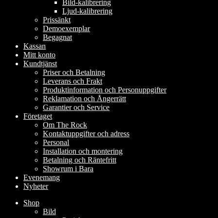
Bild-kalibrering
Ljud-kalibrering
Prissänkt
Demoexemplar
Begagnat
Kassan
Mitt konto
Kundtjänst
Priser och Betalning
Leverans och Frakt
Produktinformation och Personuppgifter
Reklamation och Ångerrätt
Garantier och Service
Företaget
Om The Rock
Kontaktuppgifter och adress
Personal
Installation och montering
Betalning och Räntefritt
Showrum i Bara
Evenemang
Nyheter
Shop
Bild