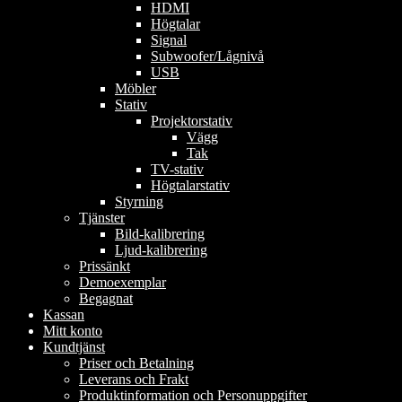
HDMI
Högtalar
Signal
Subwoofer/Lågnivå
USB
Möbler
Stativ
Projektorstativ
Vägg
Tak
TV-stativ
Högtalarstativ
Styrning
Tjänster
Bild-kalibrering
Ljud-kalibrering
Prissänkt
Demoexemplar
Begagnat
Kassan
Mitt konto
Kundtjänst
Priser och Betalning
Leverans och Frakt
Produktinformation och Personuppgifter