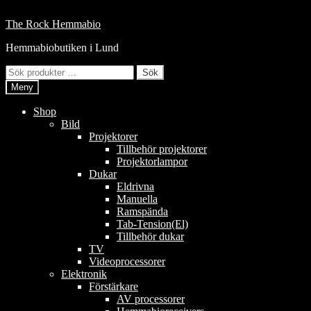
Hoppa
till
Hoppa
Hoppa
The Rock Hemmabio
innehåll
till
till
Hemmabiobutiken i Lund
navigering
innehåll
Sök
Sök
efter:
Meny
Shop
Bild
Projektorer
Tillbehör projektorer
Projektorlampor
Dukar
Eldrivna
Manuella
Ramspända
Tab-Tension(El)
Tillbehör dukar
TV
Videoprocessorer
Elektronik
Förstärkare
AV processorer