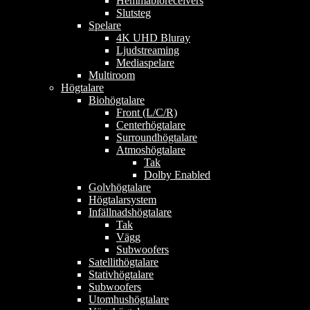
Hemmabioreceivers
Slutsteg
Spelare
4K UHD Bluray
Ljudstreaming
Mediaspelare
Multiroom
Högtalare
Biohögtalare
Front (L/C/R)
Centerhögtalare
Surroundhögtalare
Atmoshögtalare
Tak
Dolby Enabled
Golvhögtalare
Högtalarsystem
Infällnadshögtalare
Tak
Vägg
Subwoofers
Satellithögtalare
Stativhögtalare
Subwoofers
Utomhushögtalare