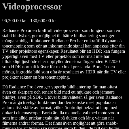
Videoprocessor
Prisintervall:
96,200.00
kr
–
130,600.00
kr
96,200.00 kr
Radiance Pro är en kraftfull videoprocessor som fungerar som en
till
stabil bildväxel, ger möjlighet till bättre bildhantering samt ger
130,600.00 kr
många smidiga funktioner. Radiance Pro har en kraftfull dynamisk
tonemapping som gör att inkommande signal kan anpassas efter din
TV eller projektors egenskaper. Resultatet blir att HDR kan fungera
ypperligt även med TV eller projektor som normalt inte har
tillräckligt ljusflöde eller uppfyller den stora färgrymden BT2020
som HDR normalt kräver för maximal prestanda. Borta är den
mörka, ingrodda bild som ofta är resultatet av HDR när din TV eller
projektor saknar en bra tonemapping.
Då Radiance Pro även ger ypperlig bildhantering får man oftast
även en skarpare och renare bild med ett mjukare och jämnare
bildflyt, även på SDR. Utöver bildkvaliteten så ger även Radiance
Pro många trevliga funktioner där den kanske mest populära är
automatisk skifte av format, vilket är otroligt bekvämt ihop med
dukar i cinemascope. Borta är alla manuella val med motorzoom
som inte alltid prickar exakt rätt på duken och lång väntan när
filmerna ändrar format. Det finns även möjlighet att göra snabb-
minnen för att texten ska rymmas inom bilden i de fall den ligger