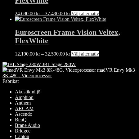
FlexWhite
varianter.
De
olika
Prisintervall:
Den
24,690.00
kr
–
37,490.00
kr
Välj alternativ
alternativen
24,690.00 kr
här
kan
till
produkten
väljas
37,490.00 kr
har
Euroscreen Frame Vision Veltex,
på
flera
FlexWhite
produktsidan
varianter.
De
olika
Prisintervall:
Den
12,190.00
kr
–
32,590.00
kr
Välj alternativ
alternativen
12,190.00 kr
här
kan
JBL Stage 280W
till
produkten
väljas
madVR Envy Mk3
32,590.00 kr
har
på
8K-48G, Videoprocessor
flera
produktsidan
Fabrikat
varianter.
De
Akustikmiljö
olika
Amphion
alternativen
Anthem
kan
ARCAM
väljas
Ascendo
på
BenQ
produktsidan
Brane Audio
Bridgee
Canton