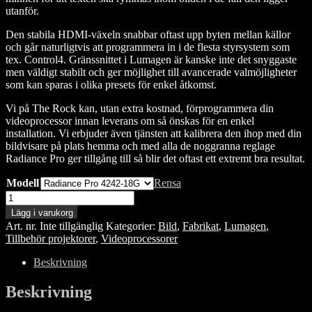
utanför.
Den stabila HDMI-växeln snabbar oftast upp byten mellan källor
och går naturligtvis att programmera in i de flesta styrsystem som
tex. Control4. Gränssnittet i Lumagen är kanske inte det snyggaste
men väldigt stabilt och ger möjlighet till avancerade valmöjligheter
som kan sparas i olika presets för enkel åtkomst.
Vi på The Rock kan, utan extra kostnad, förprogrammera din
videoprocessor innan leverans om så önskas för en enkel
installation. Vi erbjuder även tjänsten att kalibrera den ihop med din
bildvisare på plats hemma och med alla de noggranna reglage
Radiance Pro ger tillgång till så blir det oftast ett extremt bra resultat.
Modell
Rensa
Lumagen
Radiance
Lägg i varukorg
Pro,
Art. nr.
Inte tillgänglig
Kategorier:
Bild
,
Fabrikat
,
Lumagen
,
Videoprocessor
Tillbehör projektorer
,
Videoprocessorer
mängd
Beskrivning
Beskrivning