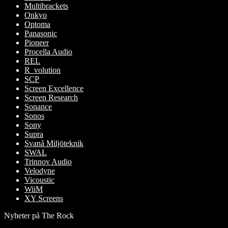
Multibrackets
Onkyo
Optoma
Panasonic
Pioneer
Procella Audio
REL
R_volution
SCP
Screen Excellence
Screen Research
Sonance
Sonos
Sony
Supra
Svanå Miljöteknik
SWAL
Trinnov Audio
Velodyne
Vicoustic
WiiM
XY Screens
Nyheter på The Rock