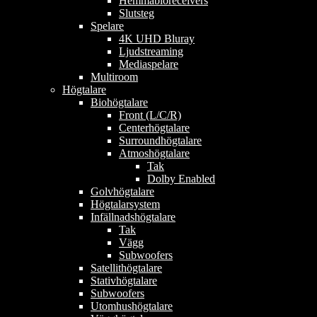
Hemmabioreceivers
Slutsteg
Spelare
4K UHD Bluray
Ljudstreaming
Mediaspelare
Multiroom
Högtalare
Biohögtalare
Front (L/C/R)
Centerhögtalare
Surroundhögtalare
Atmoshögtalare
Tak
Dolby Enabled
Golvhögtalare
Högtalarsystem
Infällnadshögtalare
Tak
Vägg
Subwoofers
Satellithögtalare
Stativhögtalare
Subwoofers
Utomhushögtalare