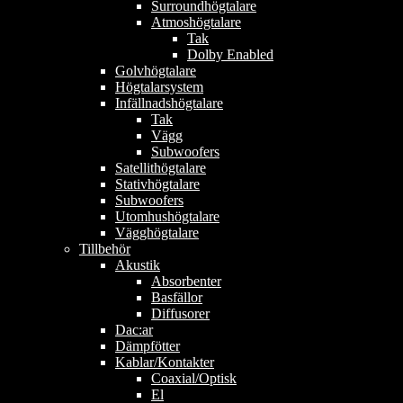
Surroundhögtalare
Atmoshögtalare
Tak
Dolby Enabled
Golvhögtalare
Högtalarsystem
Infällnadshögtalare
Tak
Vägg
Subwoofers
Satellithögtalare
Stativhögtalare
Subwoofers
Utomhushögtalare
Vägghögtalare
Tillbehör
Akustik
Absorbenter
Basfällor
Diffusorer
Dac:ar
Dämpfötter
Kablar/Kontakter
Coaxial/Optisk
El