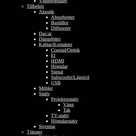
Vägghögtalare
Tillbehör
Akustik
Absorbenter
Basfällor
Diffusorer
Dac:ar
Dämpfötter
Kablar/Kontakter
Coaxial/Optisk
El
HDMI
Högtalar
Signal
Subwoofer/Lågnivå
USB
Möbler
Stativ
Projektorstativ
Vägg
Tak
TV-stativ
Högtalarstativ
Styrning
Tjänster