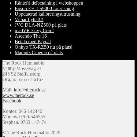
Räntefri delbetalning i webshoppen
Epson EH-LS9000 för visning
Uppdaterad kalibreringsutrustning
Vi har flyttat!!!
JVC DLA-NZ500 på plats
madVR Envy Core!
Ascendo The 16
Betala med Paypal
Onkyo TX-RZ50 nu på plats!
Marantz Cinema på plats
The Rock Hemmabio
Vallby Mossaväg 31
245 92 Staffanstorp
Org.nr. 556577-6167
Mail:
info@therock.se
www.therock.se
Facebook
Kontor: 046-142440
Marcus. 0709-546555
Stephan. 0733-147474
© The Rock Hemmabio 2026