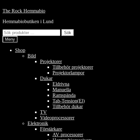
Hoppa
till
Hoppa
Hoppa
The Rock Hemmabio
innehåll
till
till
Hemmabiobutiken i Lund
navigering
innehåll
Sök
Sök
efter:
Meny
Shop
Bild
Projektorer
Tillbehör projektorer
Projektorlampor
Dukar
Eldrivna
Manuella
Ramspända
Tab-Tension(El)
Tillbehör dukar
TV
Videoprocessorer
Elektronik
Förstärkare
AV processorer