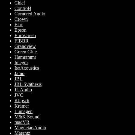
Chief
Control4
Cornered Audio
Crown
Elac
Epson
Euroscreen
FIBBR
Grandview
Green Glue
Hamrammr
Integra
IsoAcoustics
Jamo
JBL
JBL Synthesis
JL Audio
JVC
Klipsch
Kramer
Lumagen
M&K Sound
madVR
Magnetar-Audio
Marantz