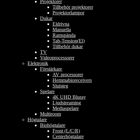
Projektorer
Tillbehör projektorer
Projektorlampor
Dukar
Eldrivna
Manuella
Ramspända
Tab-Tension(El)
Tillbehör dukar
TV
Videoprocessorer
Elektronik
Förstärkare
AV processorer
Hemmabioreceivers
Slutsteg
Spelare
4K UHD Bluray
Ljudstreaming
Mediaspelare
Multiroom
Högtalare
Biohögtalare
Front (L/C/R)
Centerhögtalare