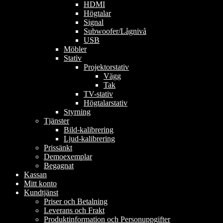
HDMI
Högtalar
Signal
Subwoofer/Lågnivå
USB
Möbler
Stativ
Projektorstativ
Vägg
Tak
TV-stativ
Högtalarstativ
Styrning
Tjänster
Bild-kalibrering
Ljud-kalibrering
Prissänkt
Demoexemplar
Begagnat
Kassan
Mitt konto
Kundtjänst
Priser och Betalning
Leverans och Frakt
Produktinformation och Personuppgifter