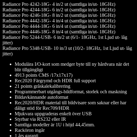
Radiance Pro 4242-18G- 4 in/2 ut (samtliga in/ut- 18GHz)
Radiance Pro 4244-18G- 6 in/2 ut (samtliga in/ut- 18GHz)
Radiance Pro 4246-18G- 8 in/2 ut (samtliga in/ut- 18GHz)
Radiance Pro 4442-18G- 4 in/4 ut (samtliga in/ut- 18GHz)
Radiance Pro 4444-18G- 6 in/4 ut (samtliga in/ut- 18GHz)
Radiance Pro 4446-18G- 8 in/4 ut (samtliga in/ut- 18GHz)
Radiance Pro 5244-USB- 6 in/2 ut (6/1- 18GHz, 1st Ljud ut- låg
jitter)
Radiance Pro 5348-USB- 10 in/3 ut (10/2- 18GHz, 1st Ljud ut- låg
jitter)
Modulära I/O-kort som medger byte till ny hårdvara när det
blir tillgängligt
4913 points CMS /17x17x17)
Rec2020 Färgrymd och HDR full support
21 points gråskalekalibrering
Programmerbart utgångs-bildformat, storlek och maskning
Bildavkännande autoformat
Rec2020/HDR material till bildvisare som saknar eller har
dåligt stöd för Rec709/HDR
Mjukvara uppgraderas enkelt över USB
Styrbar via RS232 eller IR
Samtliga modeller är 1U i höjd 44,45mm.
Racköron ingår
1 års garanti