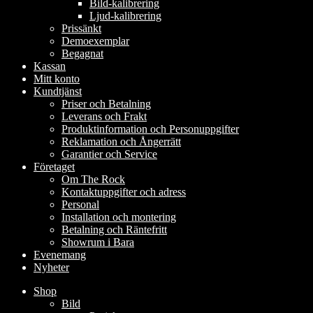
Bild-kalibrering
Ljud-kalibrering
Prissänkt
Demoexemplar
Begagnat
Kassan
Mitt konto
Kundtjänst
Priser och Betalning
Leverans och Frakt
Produktinformation och Personuppgifter
Reklamation och Ångerrätt
Garantier och Service
Företaget
Om The Rock
Kontaktuppgifter och adress
Personal
Installation och montering
Betalning och Räntefritt
Showrum i Bara
Evenemang
Nyheter
Shop
Bild