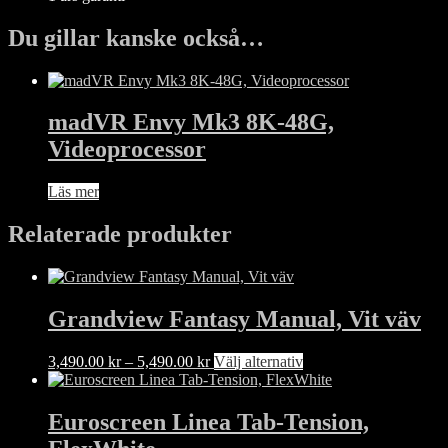
Du gillar kanske också…
madVR Envy Mk3 8K-48G,
Videoprocessor
Läs mer
Relaterade produkter
Grandview Fantasy Manual, Vit väv
Prisintervall:
Den
3,490.00
kr
–
5,490.00
kr
Välj alternativ
3,490.00 kr
här
till
produkten
5,490.00 kr
har
Euroscreen Linea Tab-Tension,
flera