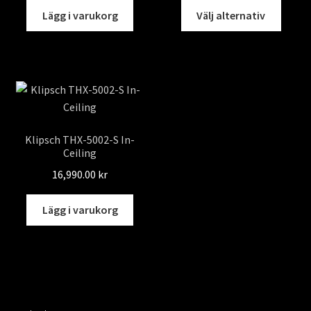
Den
Lägg i varukorg
Välj alternativ
här
produ
har
flera
varian
De
olika
Klipsch THX-5002-S In-
altern
Ceiling
kan
16,990.00
kr
väljas
på
Lägg i varukorg
produ