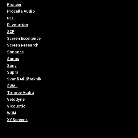
Pioneer
Procella Audio
REL
R_volution
SCP
Screen Excellence
Screen Research
Sonance
Sonos
Sony
Supra
Svanå Miljöteknik
SWAL
Trinnov Audio
Velodyne
Vicoustic
WiiM
XY Screens