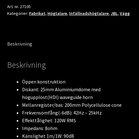
Art. nr.
27105
Kategorier:
Fabrikat
,
Högtalare
,
Infällnadshögtalare
,
JBL
,
Vägg
Beskrivning
Beskrivning
Öppen konstruktion
Diskant: 25mm Aluminiumdome med
högupplöst(HDI) waveguide horn
Mellanregister/bas: 200mm Polycellulose cone
Frekvensomfång(-6dB): 42Hz – 25kHz
Effekttålighet: 120W RMS
Impedans: 8ohm
Känslighet 1m/1W: 90dB