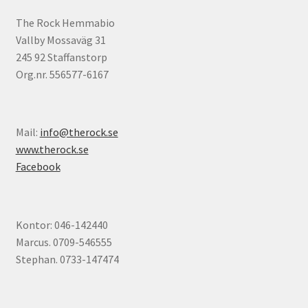
The Rock Hemmabio
Vallby Mossaväg 31
245 92 Staffanstorp
Org.nr. 556577-6167
Mail:
info@therock.se
www.therock.se
Facebook
Kontor: 046-142440
Marcus. 0709-546555
Stephan. 0733-147474