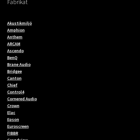
Fabrikat
Akustikmiljö
Amphion
Anthem
ARCAM
Ascendo
BenQ
Brane Audio
Bridgee
Canton
Chief
Control4
Cornered Audio
Crown
Elac
Epson
Euroscreen
FIBBR
Grandview