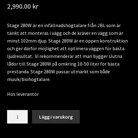
Nyheter
2,990.00
kr
Stage 280W är en infällnadshögtalare från JBL som är
tänkt att monteras i vägg och de kräver en vägg som är
minst 102mm djup. Stage 280W är en öppen konstruktion
och ger därför möjlighet att optimera väggen för bästa
ljudresultat. Vi rekommenderar att man bygger slutna
lådor till Stage 280W på omkring 10-50 liter för bästa
prestanda. Stage 280W passar utmärkt som både
musik/biohögtalare.
Hos leverantör
JBL
Lägg i varukorg
Stage
280W
mängd