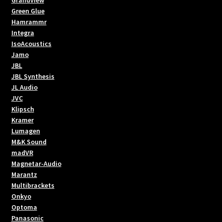
Green Glue
Hamrammr
Integra
IsoAcoustics
Jamo
JBL
JBL Synthesis
JL Audio
JVC
Klipsch
Kramer
Lumagen
M&K Sound
madVR
Magnetar-Audio
Marantz
Multibrackets
Onkyo
Optoma
Panasonic