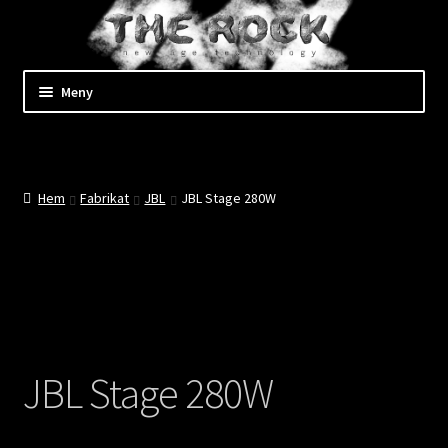
Hoppa
till
innehåll
Hoppa
Hoppa
Meny
till
till
navigering
innehåll
Shop
Kassan
Hem
Fabrikat
JBL
JBL Stage 280W
Mitt konto
Kundtjänst
Företaget
JBL Stage 280W
Evenemang