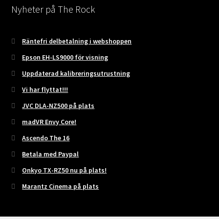
Nyheter på The Rock
Räntefri delbetalning i webshoppen
Epson EH-LS9000 för visning
Uppdaterad kalibreringsutrustning
Vi har flyttat!!!
JVC DLA-NZ500 på plats
madVR Envy Core!
Ascendo The 16
Betala med Paypal
Onkyo TX-RZ50 nu på plats!
Marantz Cinema på plats