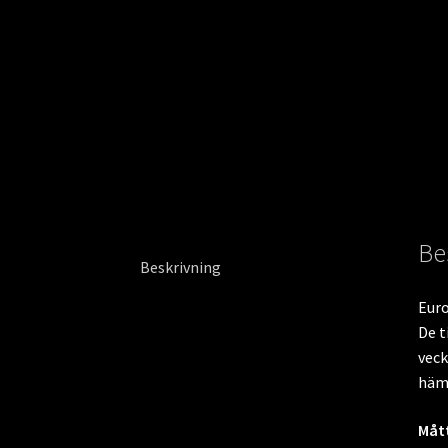
Be
Beskrivning
Euro
De t
veck
hämt
Mått