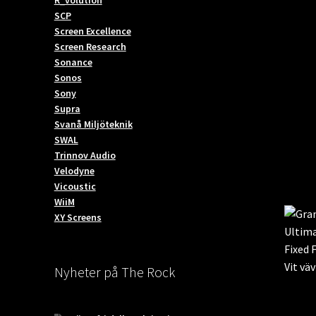
SCP
Screen Excellence
Screen Research
Sonance
Sonos
Sony
Supra
Svanå Miljöteknik
SWAL
Trinnov Audio
Velodyne
Vicoustic
WiiM
XY Screens
Nyheter på The Rock