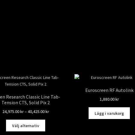
Euroscreen RF Autolink
en Research Classic Line Tab-
1,880.00
kr
Tension CTS, Solid Pix 2
Prisintervall:
24,975.00
kr
–
40,425.00
kr
Lägg i varukorg
24,975.00 kr
Den
till
Välj alternativ
här
40,425.00 kr