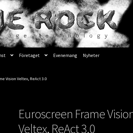
nst
Företaget
Evenemang
Nyheter
e Vision Veltex, ReAct 3.0
Euroscreen Frame Visio
Veltex, ReAct 3.0