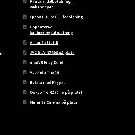
Räntefri delbetalning i
webshoppen
Epson EH-LS9000 för visning
Uppdaterad
kalibreringsutrustning
Vi har flyttat!!!
JVC DLA-NZ500 på plats
in.
madVR Envy Core!
Ascendo The 16
Betala med Paypal
Onkyo TX-RZ50 nu på plats!
Marantz Cinema på plats