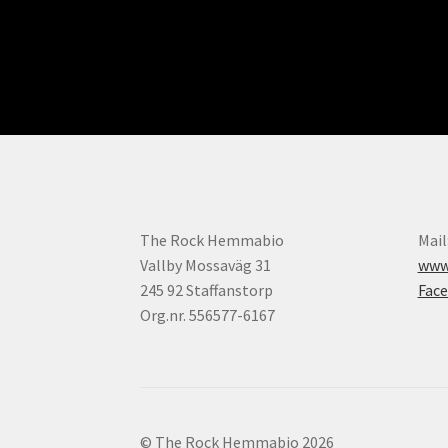
produkten
har
flera
varianter.
De
olika
alternativen
kan
väljas
på
produktsidan
The Rock Hemmabio
Mail
Vallby Mossaväg 31
www.
245 92 Staffanstorp
Fac
Org.nr. 556577-6167
© The Rock Hemmabio 2026