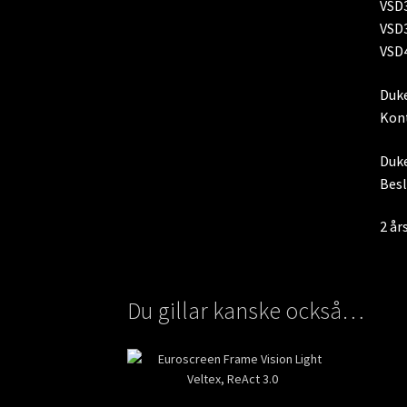
VSD3
VSD3
VSD4
Duke
Kont
Duke
Besl
2 år
Du gillar kanske också…