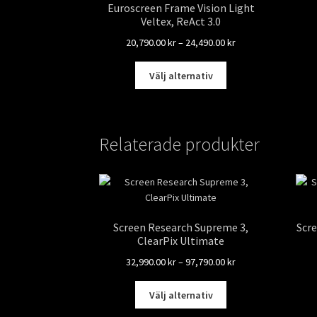
Euroscreen Frame Vision Light
Veltex, ReAct 3.0
Prisintervall:
20,790.00
kr
–
24,490.00
kr
20,790.00 kr
Den
till
Välj alternativ
här
24,490.00 kr
produkten
har
flera
Relaterade produkter
varianter.
De
olika
alternativen
kan
väljas
Screen Research Supreme 3,
Scre
på
ClearPix Ultimate
produktsidan
Prisintervall:
32,990.00
kr
–
97,790.00
kr
32,990.00 kr
Den
till
Välj alternativ
här
97,790.00 kr