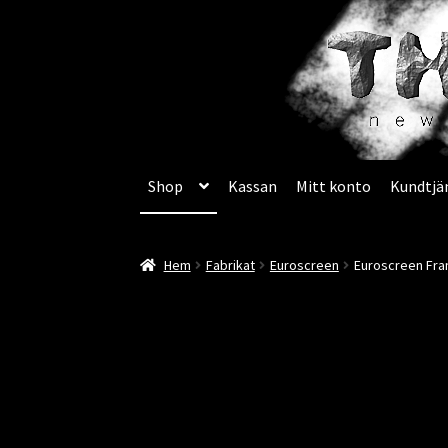
Hoppa
till
innehåll
Hoppa
Hoppa
Shop
Kassan
Mitt konto
Kundtjä
till
till
navigering
innehåll
Hem
Fabrikat
Euroscreen
Euroscreen Fram