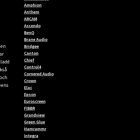
Amphion
Anthem
ARCAM
Ascendo
BenQ
Brane Audio
men
Bridgee
Canton
ar
Chief
klädd
Control4
kså
Cornered Audio
 och
Crown
eens
Elac
Epson
Euroscreen
FIBBR
Grandview
Green Glue
Hamrammr
Integra