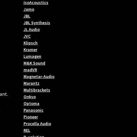
IsoAcoustics
Jamo
JBL
JBL Synthesis
JL Audio
JVC
Klipsch
Kramer
Lumagen
M&K Sound
madVR
Magnetar-Audio
Marantz
Multibrackets
ant.
Onkyo
Optoma
å
Panasonic
Pioneer
Procella Audio
REL
R_volution