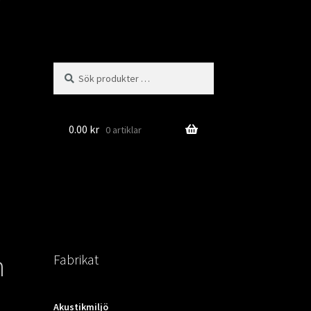
Sök
Sök
efter:
0.00
kr
0 artiklar
n
Fabrikat
Akustikmiljö