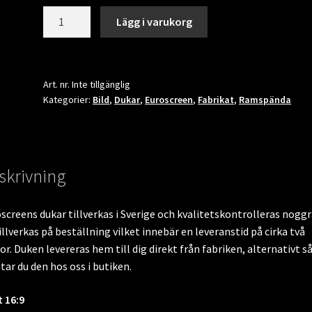
Euroscreen
Lägg i varukorg
Frame
Vision
Veltex,
ReAct
Art. nr.
Inte tillgänglig
Kategorier:
Bild
,
Dukar
,
Euroscreen
,
Fabrikat
,
Ramspända
3.0
mängd
skrivning
screens dukar tillverkas i Sverige och kvalitetskontrolleras noggr
illverkas på beställning vilket innebär en leveranstid på cirka två
or. Duken levereras hem till dig direkt från fabriken, alternativt s
ar du den hos oss i butiken.
 16:9