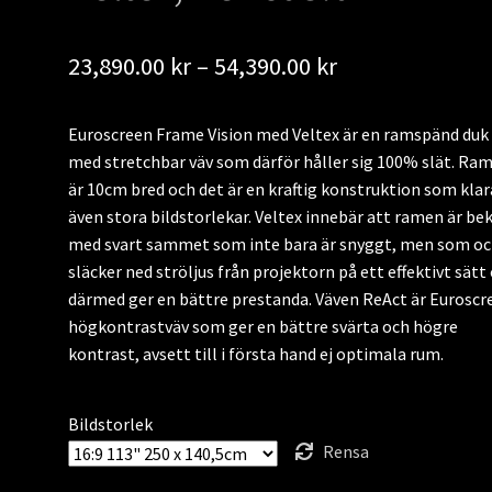
Prisintervall:
23,890.00
kr
–
54,390.00
kr
23,890.00 kr
Euroscreen Frame Vision med Veltex är en ramspänd duk
till
med stretchbar väv som därför håller sig 100% slät. Ra
54,390.00 kr
är 10cm bred och det är en kraftig konstruktion som klar
även stora bildstorlekar. Veltex innebär att ramen är be
med svart sammet som inte bara är snyggt, men som oc
släcker ned ströljus från projektorn på ett effektivt sätt
därmed ger en bättre prestanda. Väven ReAct är Euroscr
högkontrastväv som ger en bättre svärta och högre
kontrast, avsett till i första hand ej optimala rum.
Bildstorlek
Rensa