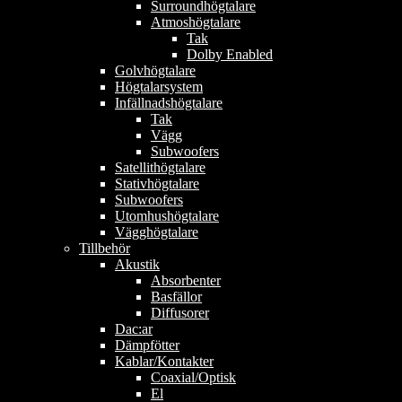
Surroundhögtalare
Atmoshögtalare
Tak
Dolby Enabled
Golvhögtalare
Högtalarsystem
Infällnadshögtalare
Tak
Vägg
Subwoofers
Satellithögtalare
Stativhögtalare
Subwoofers
Utomhushögtalare
Vägghögtalare
Tillbehör
Akustik
Absorbenter
Basfällor
Diffusorer
Dac:ar
Dämpfötter
Kablar/Kontakter
Coaxial/Optisk
El