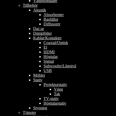
Vägghögtalare
Tillbehör
Akustik
Absorbenter
Basfällor
Diffusorer
Dac:ar
Dämpfötter
Kablar/Kontakter
Coaxial/Optisk
El
HDMI
Högtalar
Signal
Subwoofer/Lågnivå
USB
Möbler
Stativ
Projektorstativ
Vägg
Tak
TV-stativ
Högtalarstativ
Styrning
Tjänster