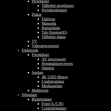
Projektorer
Tillbehör projektorer
Projektorlampor
Dukar
Eldrivna
Manuella
Ramspända
Tab-Tension(El)
Tillbehör dukar
TV
Videoprocessorer
Elektronik
Förstärkare
AV processorer
Hemmabioreceivers
Slutsteg
Spelare
4K UHD Bluray
Ljudstreaming
Mediaspelare
Multiroom
Högtalare
Biohögtalare
Front (L/C/R)
Centerhögtalare