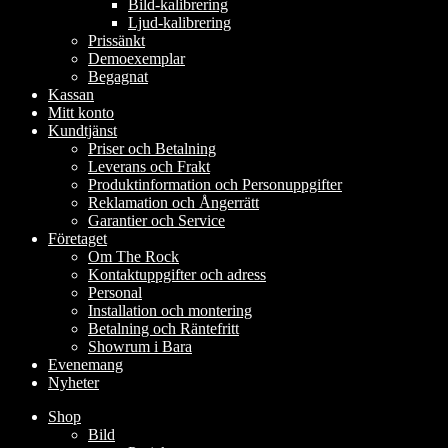
Bild-kalibrering
Ljud-kalibrering
Prissänkt
Demoexemplar
Begagnat
Kassan
Mitt konto
Kundtjänst
Priser och Betalning
Leverans och Frakt
Produktinformation och Personuppgifter
Reklamation och Ångerrätt
Garantier och Service
Företaget
Om The Rock
Kontaktuppgifter och adress
Personal
Installation och montering
Betalning och Räntefritt
Showrum i Bara
Evenemang
Nyheter
Shop
Bild