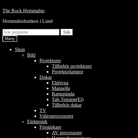
Hoppa
till
Hoppa
Hoppa
The Rock Hemmabio
innehåll
till
till
Hemmabiobutiken i Lund
navigering
innehåll
Sök
Sök
efter:
Meny
Shop
Bild
Projektorer
Tillbehör projektorer
Projektorlampor
Dukar
Eldrivna
Manuella
Ramspända
Tab-Tension(El)
Tillbehör dukar
TV
Videoprocessorer
Elektronik
Förstärkare
AV processorer