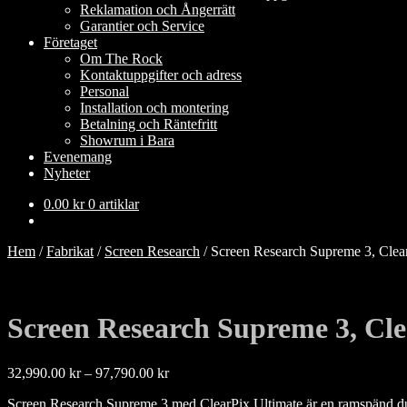
Reklamation och Ångerrätt
Garantier och Service
Företaget
Om The Rock
Kontaktuppgifter och adress
Personal
Installation och montering
Betalning och Räntefritt
Showrum i Bara
Evenemang
Nyheter
0.00
kr
0 artiklar
Hem
/
Fabrikat
/
Screen Research
/
Screen Research Supreme 3, Clea
Screen Research Supreme 3, Cle
Prisintervall:
32,990.00
kr
–
97,790.00
kr
32,990.00 kr
Screen Research Supreme 3 med ClearPix Ultimate är en ramspänd duk 
till