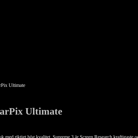
rPix Ultimate
arPix Ultimate
med riktigt hög kvalitet. Supreme 3 är Screen Research kraftigaste o