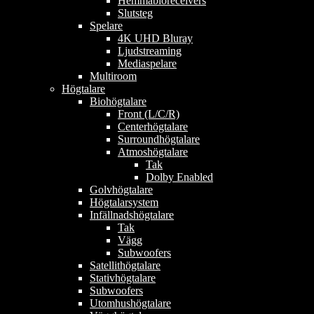
Hemmabioreceivers
Slutsteg
Spelare
4K UHD Bluray
Ljudstreaming
Mediaspelare
Multiroom
Högtalare
Biohögtalare
Front (L/C/R)
Centerhögtalare
Surroundhögtalare
Atmoshögtalare
Tak
Dolby Enabled
Golvhögtalare
Högtalarsystem
Infällnadshögtalare
Tak
Vägg
Subwoofers
Satellithögtalare
Stativhögtalare
Subwoofers
Utomhushögtalare