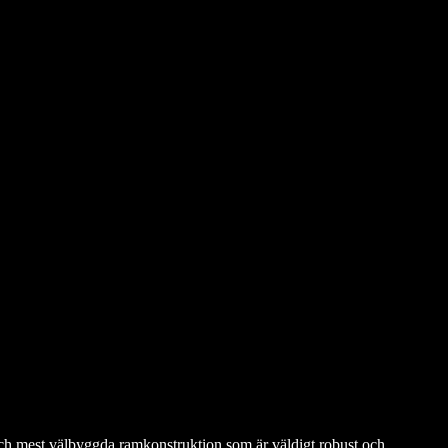
ch mest välbyggda ramkonstruktion som är väldigt robust och