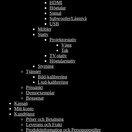
HDMI
Högtalar
Signal
Subwoofer/Lågnivå
USB
Möbler
Stativ
Projektorstativ
Vägg
Tak
TV-stativ
Högtalarstativ
Styrning
Tjänster
Bild-kalibrering
Ljud-kalibrering
Prissänkt
Demoexemplar
Begagnat
Kassan
Mitt konto
Kundtjänst
Priser och Betalning
Leverans och Frakt
Produktinformation och Personuppgifter