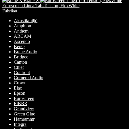
Brane X
till
produkten
på
Euroscreen Linea Tab-Tension, FlexWhite
40,425.00 kr
har
produktsidan
Fabrikat
flera
varianter.
Akustikmiljö
De
Amphion
olika
Anthem
alternativen
ARCAM
kan
Ascendo
väljas
BenQ
på
Brane Audio
produktsidan
Bridgee
Canton
Chief
Control4
Cornered Audio
Crown
Elac
Epson
Euroscreen
FIBBR
Grandview
Green Glue
Hamrammr
Integra