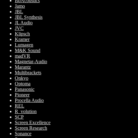
IsoAcoustics
Jamo
JBL
JBL Synthesis
JL Audio
JVC
Klipsch
Kramer
Lumagen
M&K Sound
madVR
Magnetar-Audio
Marantz
Multibrackets
Onkyo
Optoma
Panasonic
Pioneer
Procella Audio
REL
R_volution
SCP
Screen Excellence
Screen Research
Sonance