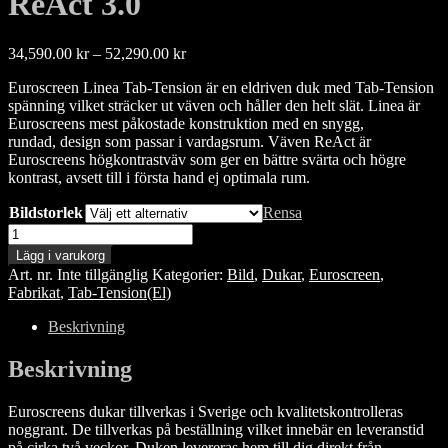
ReAct 3.0
Prisintervall:
34,590.00
kr
–
52,290.00
kr
34,590.00 kr
Euroscreen Linea Tab-Tension är en eldriven duk med Tab-Tension
till
spänning vilket sträcker ut väven och håller den helt slät. Linea är
52,290.00 kr
Euroscreens mest påkostade konstruktion med en snygg,
rundad, design som passar i vardagsrum. Väven ReAct är
Euroscreens högkontrastväv som ger en bättre svärta och högre
kontrast, avsett till i första hand ej optimala rum.
Bildstorlek
Rensa
Euroscreen
Linea
Lägg i varukorg
Tab-
Art. nr.
Inte tillgänglig
Kategorier:
Bild
,
Dukar
,
Euroscreen
,
Tension,
Fabrikat
,
Tab-Tension(El)
ReAct
3.0
Beskrivning
mängd
Beskrivning
Euroscreens dukar tillverkas i Sverige och kvalitetskontrolleras
noggrant. De tillverkas på beställning vilket innebär en leveranstid
på cirka två veckor. Duken levereras hem till dig direkt från