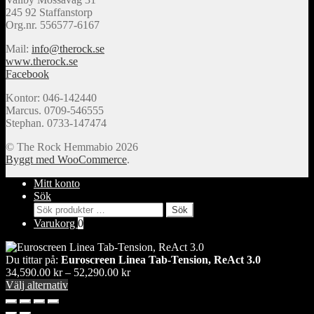
245 92 Staffanstorp
Org.nr. 556577-6167
Mail:
info@therock.se
www.therock.se
Facebook
Kontor: 046-142440
Marcus. 0709-546555
Stephan. 0733-147474
© The Rock Hemmabio 2026
Byggt med WooCommerce
.
Mitt konto
Sök
Sök
Sök
efter:
Varukorg
0
Du tittar på:
Euroscreen Linea Tab-Tension, ReAct 3.0
Prisintervall:
34,590.00
kr
–
52,290.00
kr
34,590.00 kr
Välj alternativ
till
52,290.00 kr