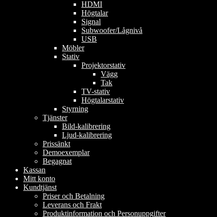
HDMI
Högtalar
Signal
Subwoofer/Lågnivå
USB
Möbler
Stativ
Projektorstativ
Vägg
Tak
TV-stativ
Högtalarstativ
Styrning
Tjänster
Bild-kalibrering
Ljud-kalibrering
Prissänkt
Demoexemplar
Begagnat
Kassan
Mitt konto
Kundtjänst
Priser och Betalning
Leverans och Frakt
Produktinformation och Personuppgifter