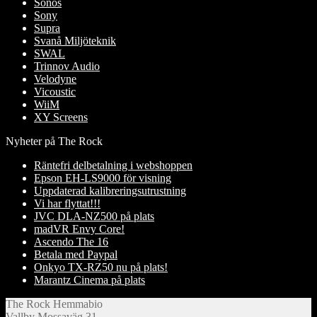
Sonos
Sony
Supra
Svanå Miljöteknik
SWAL
Trinnov Audio
Velodyne
Vicoustic
WiiM
XY Screens
Nyheter på The Rock
Räntefri delbetalning i webshoppen
Epson EH-LS9000 för visning
Uppdaterad kalibreringsutrustning
Vi har flyttat!!!
JVC DLA-NZ500 på plats
madVR Envy Core!
Ascendo The 16
Betala med Paypal
Onkyo TX-RZ50 nu på plats!
Marantz Cinema på plats
The Rock Hemmabio
Vallby Mossaväg 31