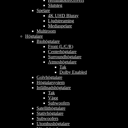
Hemmabioreceivers
Slutsteg
Spelare
4K UHD Bluray
Ljudstreaming
Mediaspelare
Multiroom
Högtalare
Biohögtalare
Front (L/C/R)
Centerhögtalare
Surroundhögtalare
Atmoshögtalare
Tak
Dolby Enabled
Golvhögtalare
Högtalarsystem
Infällnadshögtalare
Tak
Vägg
Subwoofers
Satellithögtalare
Stativhögtalare
Subwoofers
Utomhushögtalare