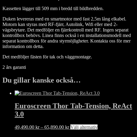
Kassetten lägger till 509 mm i bredd till bildbredden.
Duken levereras med en smartmotor med fast 2,5m lång elkabel.
Motorn kan styras med RF-fjärr, Autolink, Wifi eller med 2-
vägsbrytare. Det medföljer en fjärrkontroll med RF. Ingen separat
kontrollbox behövs. Linea finns också i en installationsmodell med
separat kontrollbox för andra styrmöjligheter. Kontakta oss för mer
information om detta.
Det medföljer fästen för tak och väggmontage.
2 års garanti
Du gillar kanske också…
Euroscreen Thor Tab-Tension, ReAct
3.0
Prisintervall:
Den
49,490.00
kr
–
65,890.00
kr
Välj alternativ
49,490.00 kr
här