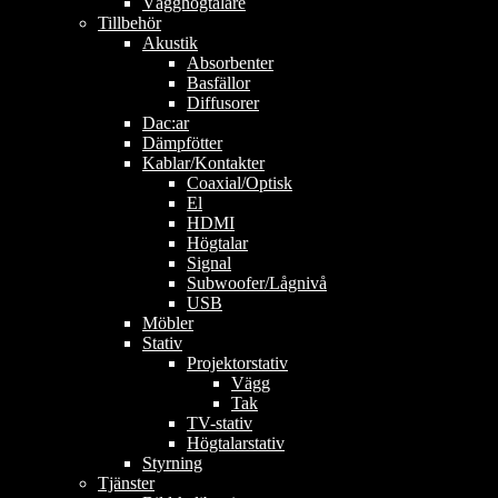
Vägghögtalare
Tillbehör
Akustik
Absorbenter
Basfällor
Diffusorer
Dac:ar
Dämpfötter
Kablar/Kontakter
Coaxial/Optisk
El
HDMI
Högtalar
Signal
Subwoofer/Lågnivå
USB
Möbler
Stativ
Projektorstativ
Vägg
Tak
TV-stativ
Högtalarstativ
Styrning
Tjänster