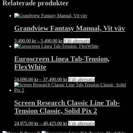
till
produkten
Relaterade produkter
65,890.00 kr
har
flera
varianter.
De
Grandview Fantasy Manual, Vit väv
olika
alternativen
kan
Prisintervall:
Den
3,490.00
kr
–
5,490.00
kr
Välj alternativ
väljas
3,490.00 kr
här
på
till
produkten
produktsidan
5,490.00 kr
har
Euroscreen Linea Tab-Tension,
flera
FlexWhite
varianter.
De
olika
Prisintervall:
Den
24,690.00
kr
–
37,490.00
kr
Välj alternativ
alternativen
24,690.00 kr
här
kan
till
produkten
väljas
37,490.00 kr
har
på
flera
Screen Research Classic Line Tab-
produktsidan
varianter.
Tension Classic, Solid Pix 2
De
olika
alternativen
Prisintervall:
Den
24,975.00
kr
–
40,425.00
kr
Välj alternativ
kan
24,975.00 kr
här
väljas