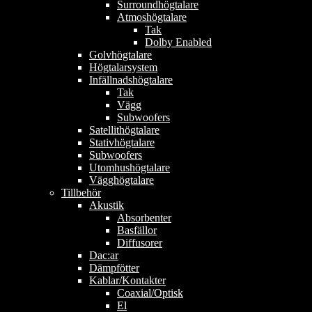
Surroundhögtalare
Atmoshögtalare
Tak
Dolby Enabled
Golvhögtalare
Högtalarsystem
Infällnadshögtalare
Tak
Vägg
Subwoofers
Satellithögtalare
Stativhögtalare
Subwoofers
Utomhushögtalare
Vägghögtalare
Tillbehör
Akustik
Absorbenter
Basfällor
Diffusorer
Dac:ar
Dämpfötter
Kablar/Kontakter
Coaxial/Optisk
El