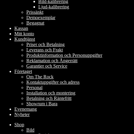
Bild-kalibrering
Ljud-kalibrering
Prissänkt
Demoexemplar
Begagnat
Kassan
Mitt konto
Kundtjänst
Priser och Betalning
Leverans och Frakt
Produktinformation och Personuppgifter
Reklamation och Ångerrätt
Garantier och Service
Företaget
Om The Rock
Kontaktuppgifter och adress
Personal
Installation och montering
Betalning och Räntefritt
Showrum i Bara
Evenemang
Nyheter
Shop
Bild