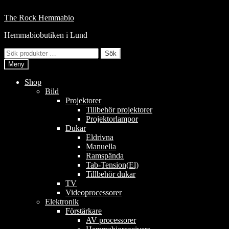
Hoppa
till
Hoppa
Hoppa
The Rock Hemmabio
innehåll
till
till
Hemmabiobutiken i Lund
navigering
innehåll
Sök
Sök
efter:
Meny
Shop
Bild
Projektorer
Tillbehör projektorer
Projektorlampor
Dukar
Eldrivna
Manuella
Ramspända
Tab-Tension(El)
Tillbehör dukar
TV
Videoprocessorer
Elektronik
Förstärkare
AV processorer