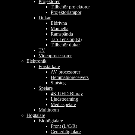
Projektorer
Tillbehör projektorer
Projektorlampor
Dukar
Eldrivna
Manuella
Ramspända
Tab-Tension(El)
Tillbehör dukar
TV
Videoprocessorer
Elektronik
Förstärkare
AV processorer
Hemmabioreceivers
Slutsteg
Spelare
4K UHD Bluray
Ljudstreaming
Mediaspelare
Multiroom
Högtalare
Biohögtalare
Front (L/C/R)
Centerhögtalare