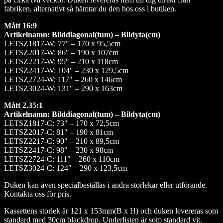
fabriken, alternativt så hämtar du den hos oss i butiken.
Mått 16:9
Artikelnamn: Bilddiagonal(tum) – Bildyta(cm)
LETSZ1817-W: 77″ – 170 x 95,5cm
LETSZ2017-W: 86″ – 190 x 107cm
LETSZ2217-W: 95″ – 210 x 118cm
LETSZ2417-W: 104″ – 230 x 129,5cm
LETSZ2724-W: 117″ – 260 x 146cm
LETSZ3024-W: 131″ – 290 x 163cm
Mått 2.35:1
Artikelnamn: Bilddiagonal(tum) – Bildyta(cm)
LETSZ1817-C: 73″ – 170 x 72,5cm
LETSZ2017-C: 81″ – 190 x 81cm
LETSZ2217-C: 90″ – 210 x 89,5cm
LETSZ2417-C: 98″ – 230 x 98cm
LETSZ2724-C: 111″ – 260 x 110cm
LETSZ3024-C: 124″ – 290 x 123,5cm
Duken kan även specialbeställas i andra storlekar eller utförande.
Kontakta oss för pris.
Kassettens storlek är 121 x 153mm(B x H) och duken levereras som
standard med 30cm blackdrop. Underlisten är som standard vit.