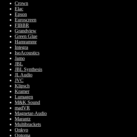
Crown
Elac
Epson
Euroscreen
FIBBR
Grandview
Green Glue
Hamrammr
Integra
IsoAcoustics
Jamo
JBL
JBL Synthesis
JL Audio
JVC
Klipsch
Kramer
Lumagen
M&K Sound
madVR
Magnetar-Audio
Marantz
Multibrackets
Onkyo
Optoma