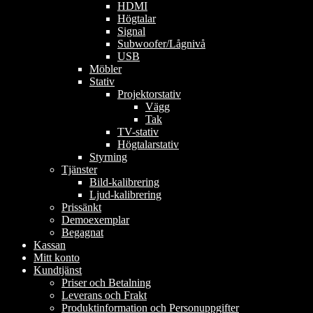
HDMI
Högtalar
Signal
Subwoofer/Lågnivå
USB
Möbler
Stativ
Projektorstativ
Vägg
Tak
TV-stativ
Högtalarstativ
Styrning
Tjänster
Bild-kalibrering
Ljud-kalibrering
Prissänkt
Demoexemplar
Begagnat
Kassan
Mitt konto
Kundtjänst
Priser och Betalning
Leverans och Frakt
Produktinformation och Personuppgifter