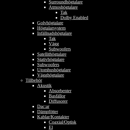
Surroundhögtalare
Atmoshögtalare
Tak
Dolby Enabled
Golvhögtalare
Högtalarsystem
Infällnadshögtalare
Tak
Vägg
Subwoofers
Satellithögtalare
Stativhögtalare
Subwoofers
Utomhushögtalare
Vägghögtalare
Tillbehör
Akustik
Absorbenter
Basfällor
Diffusorer
Dac:ar
Dämpfötter
Kablar/Kontakter
Coaxial/Optisk
El