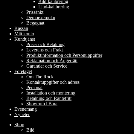
Bild-kalibrering
Ljud-kalibrering
Prissänkt
Demoexemplar
Begagnat
Kassan
Mitt konto
Kundtjänst
Priser och Betalning
Leverans och Frakt
Produktinformation och Personuppgifter
Reklamation och Ångerrätt
Garantier och Service
Företaget
Om The Rock
Kontaktuppgifter och adress
Personal
Installation och montering
Betalning och Räntefritt
Showrum i Bara
Evenemang
Nyheter
Shop
Bild