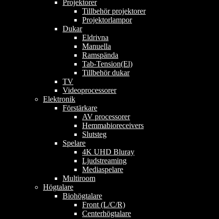
Projektorer
Tillbehör projektorer
Projektorlampor
Dukar
Eldrivna
Manuella
Ramspända
Tab-Tension(El)
Tillbehör dukar
TV
Videoprocessorer
Elektronik
Förstärkare
AV processorer
Hemmabioreceivers
Slutsteg
Spelare
4K UHD Bluray
Ljudstreaming
Mediaspelare
Multiroom
Högtalare
Biohögtalare
Front (L/C/R)
Centerhögtalare