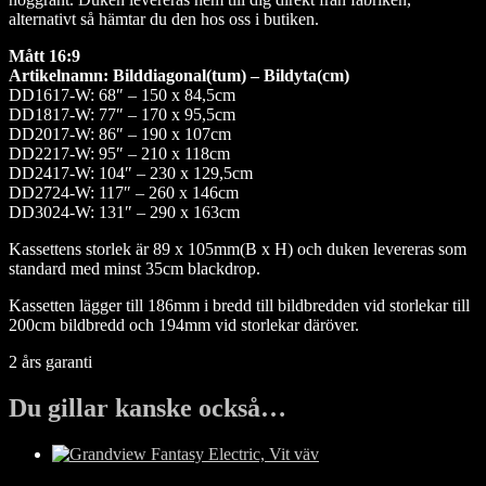
alternativt så hämtar du den hos oss i butiken.
Mått 16:9
Artikelnamn: Bilddiagonal(tum) – Bildyta(cm)
DD1617-W: 68″ – 150 x 84,5cm
DD1817-W: 77″ – 170 x 95,5cm
DD2017-W: 86″ – 190 x 107cm
DD2217-W: 95″ – 210 x 118cm
DD2417-W: 104″ – 230 x 129,5cm
DD2724-W: 117″ – 260 x 146cm
DD3024-W: 131″ – 290 x 163cm
Kassettens storlek är 89 x 105mm(B x H) och duken levereras som
standard med minst 35cm blackdrop.
Kassetten lägger till 186mm i bredd till bildbredden vid storlekar till
200cm bildbredd och 194mm vid storlekar däröver.
2 års garanti
Du gillar kanske också…