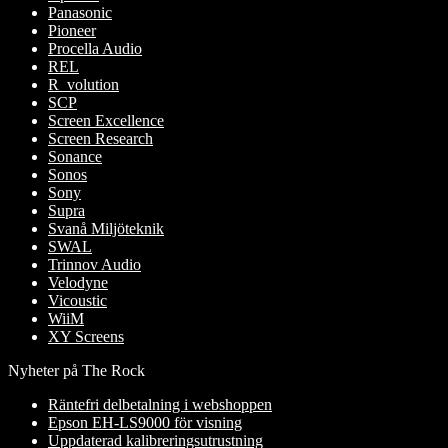
Panasonic
Pioneer
Procella Audio
REL
R_volution
SCP
Screen Excellence
Screen Research
Sonance
Sonos
Sony
Supra
Svanå Miljöteknik
SWAL
Trinnov Audio
Velodyne
Vicoustic
WiiM
XY Screens
Nyheter på The Rock
Räntefri delbetalning i webshoppen
Epson EH-LS9000 för visning
Uppdaterad kalibreringsutrustning