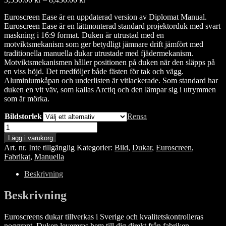
3,530.00 kr
Euroscreen Ease är en uppdaterad version av Diplomat Manual.
till
Euroscreen Ease är en lättmonterad standard projektorduk med svart
8,430.00 kr
maskning i 16:9 format. Duken är utrustad med en
motviktsmekanism som ger betydligt jämnare drift jämfört med
traditionella manuella dukar utrustade med fjädermekanism.
Motviktsmekanismen håller positionen på duken när den släpps på
en viss höjd. Det medföljer både fästen för tak och vägg.
Aluminiumkåpan och underlisten är vitlackerade. Som standard har
duken en vit väv, som kallas Arctiq och den lämpar sig i utrymmen
som är mörka.
Bildstorlek
Rensa
Euroscreen
Diplomat
Lägg i varukorg
Ease,
Art. nr.
Inte tillgänglig
Kategorier:
Bild
,
Dukar
,
Euroscreen
,
Arctiq
Fabrikat
,
Manuella
mängd
Beskrivning
Beskrivning
Euroscreens dukar tillverkas i Sverige och kvalitetskontrolleras
noggrant. Duken levereras hem till dig direkt från fabriken,