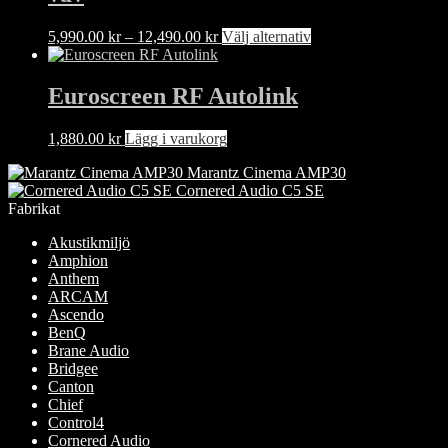
De
olika
Prisintervall:
Den
5,990.00
kr
–
12,490.00
kr
Välj alternativ
alternativen
5,990.00 kr
här
kan
till
produkten
väljas
12,490.00 kr
har
Euroscreen RF Autolink
på
flera
produktsidan
varianter.
1,880.00
kr
Lägg i varukorg
De
olika
Marantz Cinema AMP30
alternativen
Cornered Audio C5 SE
kan
Fabrikat
väljas
på
Akustikmiljö
produktsidan
Amphion
Anthem
ARCAM
Ascendo
BenQ
Brane Audio
Bridgee
Canton
Chief
Control4
Cornered Audio