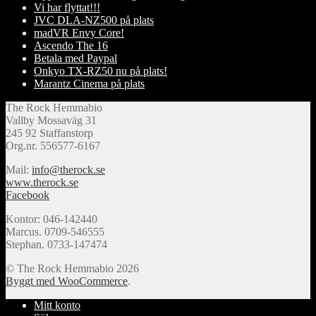
Vi har flyttat!!!
JVC DLA-NZ500 på plats
madVR Envy Core!
Ascendo The 16
Betala med Paypal
Onkyo TX-RZ50 nu på plats!
Marantz Cinema på plats
The Rock Hemmabio
Vallby Mossaväg 31
245 92 Staffanstorp
Org.nr. 556577-6167
Mail:
info@therock.se
www.therock.se
Facebook
Kontor: 046-142440
Marcus. 0709-546555
Stephan. 0733-147474
© The Rock Hemmabio 2026
Byggt med WooCommerce
.
Mitt konto