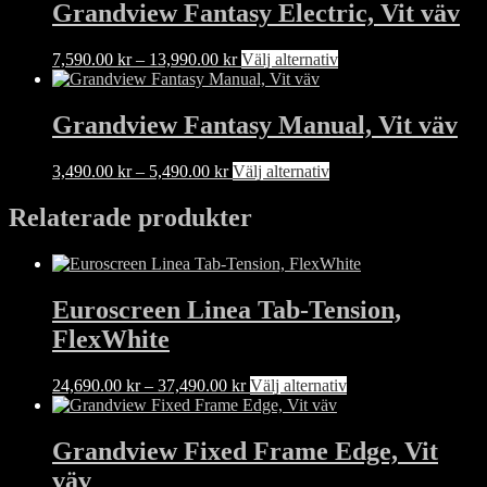
Grandview Fantasy Electric, Vit väv
Prisintervall:
Den
7,590.00
kr
–
13,990.00
kr
Välj alternativ
7,590.00 kr
här
till
produkten
13,990.00 kr
har
Grandview Fantasy Manual, Vit väv
flera
varianter.
Prisintervall:
Den
3,490.00
kr
–
5,490.00
kr
Välj alternativ
De
3,490.00 kr
här
olika
till
produkten
Relaterade produkter
alternativen
5,490.00 kr
har
kan
flera
väljas
varianter.
på
De
produktsidan
Euroscreen Linea Tab-Tension,
olika
alternativen
FlexWhite
kan
väljas
Prisintervall:
Den
24,690.00
kr
–
37,490.00
kr
Välj alternativ
på
24,690.00 kr
här
produktsidan
till
produkten
37,490.00 kr
har
Grandview Fixed Frame Edge, Vit
flera
väv
varianter.