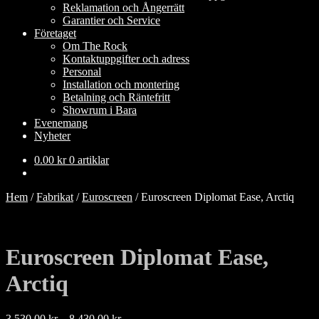
Reklamation och Ångerrätt
Garantier och Service
Företaget
Om The Rock
Kontaktuppgifter och adress
Personal
Installation och montering
Betalning och Räntefritt
Showrum i Bara
Evenemang
Nyheter
0.00
kr
0 artiklar
Hem
/
Fabrikat
/
Euroscreen
/
Euroscreen Diplomat Ease, Arctiq
Euroscreen Diplomat Ease,
Arctiq
Prisintervall:
3,530.00
kr
–
8,430.00
kr