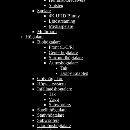
Hemmabioreceivers
Slutsteg
Spelare
4K UHD Bluray
Ljudstreaming
Mediaspelare
Multiroom
Högtalare
Biohögtalare
Front (L/C/R)
Centerhögtalare
Surroundhögtalare
Atmoshögtalare
Tak
Dolby Enabled
Golvhögtalare
Högtalarsystem
Infällnadshögtalare
Tak
Vägg
Subwoofers
Satellithögtalare
Stativhögtalare
Subwoofers
Utomhushögtalare