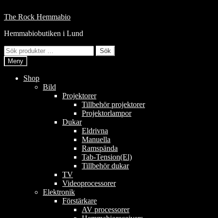
Hoppa
till
Hoppa
Hoppa
The Rock Hemmabio
innehåll
till
till
Hemmabiobutiken i Lund
navigering
innehåll
Sök
Sök
efter:
Meny
Shop
Bild
Projektorer
Tillbehör projektorer
Projektorlampor
Dukar
Eldrivna
Manuella
Ramspända
Tab-Tension(El)
Tillbehör dukar
TV
Videoprocessorer
Elektronik
Förstärkare
AV processorer