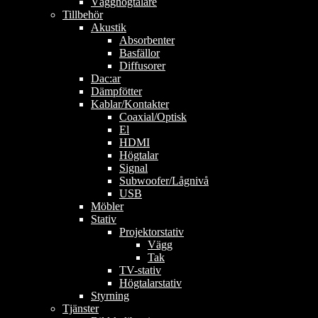
Vägghögtalare
Tillbehör
Akustik
Absorbenter
Basfällor
Diffusorer
Dac:ar
Dämpfötter
Kablar/Kontakter
Coaxial/Optisk
El
HDMI
Högtalar
Signal
Subwoofer/Lågnivå
USB
Möbler
Stativ
Projektorstativ
Vägg
Tak
TV-stativ
Högtalarstativ
Styrning
Tjänster